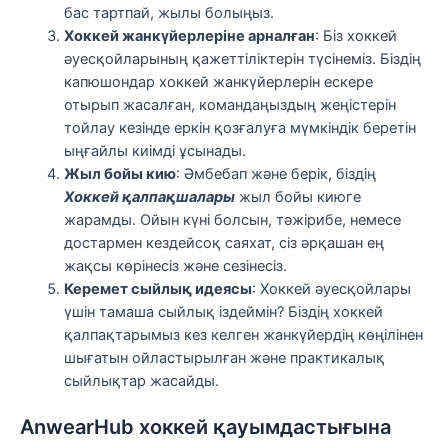
бас тартпай, жылы болыңыз.
Хоккей жанкүйерлеріне арналған
: Біз хоккей
әуесқойларының қажеттіліктерін түсінеміз. Біздің
капюшондар хоккей жанкүйерлерін ескере
отырып жасалған, командаңыздың жеңістерін
тойлау кезінде еркін қозғалуға мүмкіндік беретін
ыңғайлы киімді ұсынады.
Жыл бойы кию
: Әмбебап және берік, біздің
Хоккей қалпақшалары
жыл бойы киюге
жарамды. Ойын күні болсын, тәжірибе, немесе
достармен кездейсоқ саяхат, сіз әрқашан ең
жақсы көрінесіз және сезінесіз.
Керемет сыйлық идеясы
: Хоккей әуесқойлары
үшін тамаша сыйлық іздеймін? Біздің хоккей
қалпақтарымыз кез келген жанкүйердің көңілінен
шығатын ойластырылған және практикалық
сыйлықтар жасайды.
AnwearHub хоккей қауымдастығына