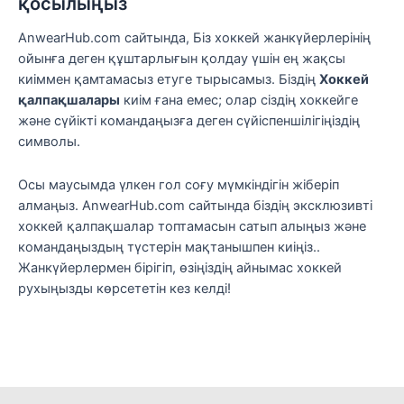
қосылыңыз
AnwearHub.com сайтында, Біз хоккей жанкүйерлерінің
ойынға деген құштарлығын қолдау үшін ең жақсы
киіммен қамтамасыз етуге тырысамыз. Біздің
Хоккей
қалпақшалары
киім ғана емес; олар сіздің хоккейге
және сүйікті командаңызға деген сүйіспеншілігіңіздің
символы.
Осы маусымда үлкен гол соғу мүмкіндігін жіберіп
алмаңыз. AnwearHub.com сайтында біздің эксклюзивті
хоккей қалпақшалар топтамасын сатып алыңыз және
командаңыздың түстерін мақтанышпен киіңіз..
Жанкүйерлермен бірігіп, өзіңіздің айнымас хоккей
рухыңызды көрсететін кез келді!