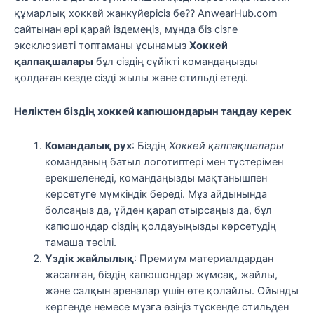
құмарлық хоккей жанкүйерісіз бе?? AnwearHub.com
сайтынан әрі қарай іздемеңіз, мұнда біз сізге
эксклюзивті топтаманы ұсынамыз
Хоккей
қалпақшалары
бұл сіздің сүйікті командаңызды
қолдаған кезде сізді жылы және стильді етеді.
Неліктен біздің хоккей капюшондарын таңдау керек
Командалық рух
: Біздің
Хоккей қалпақшалары
команданың батыл логотиптері мен түстерімен
ерекшеленеді, командаңызды мақтанышпен
көрсетуге мүмкіндік береді. Мұз айдынында
болсаңыз да, үйден қарап отырсаңыз да, бұл
капюшондар сіздің қолдауыңызды көрсетудің
тамаша тәсілі.
Үздік жайлылық
: Премиум материалдардан
жасалған, біздің капюшондар жұмсақ, жайлы,
және салқын ареналар үшін өте қолайлы. Ойынды
көргенде немесе мұзға өзіңіз түскенде стильден