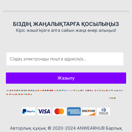
БІЗДІҢ ЖАҢАЛЫҚТАРҒА ҚОСЫЛЫҢЫЗ
Кіріс жәшігіңізге апта сайын жаңа өнер алыңыз!
Э
л
е
к
Жазылу
т
р
о
н
д
ы
қ
Авторлық құқық © 2020-2024 ANWEARHUB Барлық
п