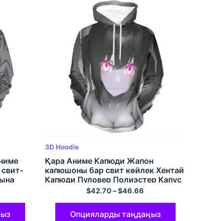
3D Hoodie
Аниме
Қара Аниме Капюди Жапон
 свит-
капюшоны бар свит көйлек Хентай
рына
Капюди Пуловер Полиэстер Капус
 Hoodie
$
42.70
–
$
46.66
ңыз
Опцияларды таңдаңыз