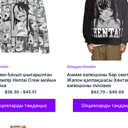
odie
Ahegao Hoodie
ен басып шығарылған
Аниме капюшоны бар свит
емпір Hentai Crew мойын
Жапон қалпақшасы Хента
бка
капюшоны пуловер
$
38.30
–
$
45.51
$
42.70
–
$
46.66
цияларды таңдаңыз
Опцияларды таңда