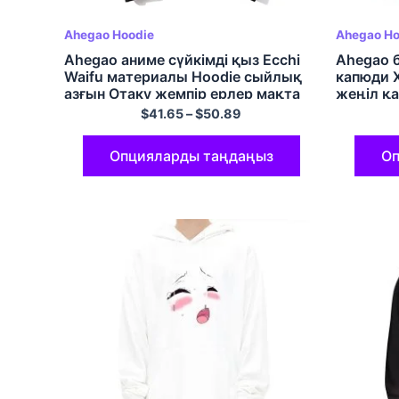
Ahegao Hoodie
Ahegao Ho
Ahegao аниме сүйкімді қыз Ecchi
Ahegao 
Waifu материалы Hoodie сыйлық
капюди 
азғын Отаку жемпір ерлер мақта
жеңіл қ
хип-хоп күлкілі Unisex жемпір
$
41.65
–
$
50.89
Опцияларды таңдаңыз
Оп