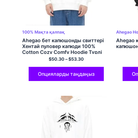
100% Мақта қалпақ
Ahegao Ho
Ahegao бет капюшонды свиттері
Ahegao 
Хентай пуловер капюди 100%
капюшон
Cotton Cozy Comfy Hoodie Түрлі
түсті
$
50.30
–
$
53.30
Опцияларды таңдаңыз
Оп