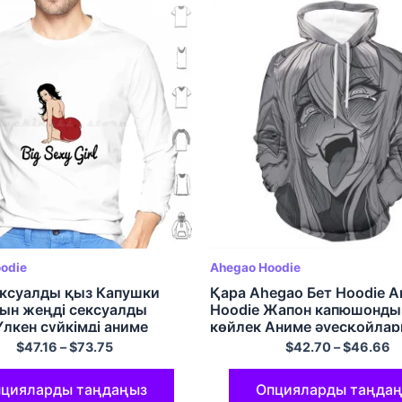
odie
Ahegao Hoodie
ексуалды қыз Капушки
Қара Ahegao Бет Hoodie 
зын жеңді сексуалды
Hoodie Жапон капюшонды
лкен сүйкімді аниме
көйлек Аниме әуесқойла
уделер Бала күлкілі ыстық
арналған Полиэфир жайлы
$
47.16
–
$
73.75
$
42.70
–
$
46.66
опа Қара Хентай Пинуп
Pullover Hoodie
цияларды таңдаңыз
Опцияларды таңда