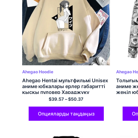
Ahegao Hoodie
Ahegao Ho
Ahegao Hentai мультфильмі Unisex
Толығым
аниме юбкалары ерлер габаритті
аниме ж
қысқы пуловер Хараджуку
жеңіл ю
кездейсоқ жылы көше киімі
$
39.57
–
$
50.37
Hoodies
Опцияларды таңдаңыз
Оп