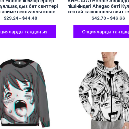
ao Hoodie жемпір ерлер
AHECADO Hoodie Авокадо
ұялшақ қыз бет свиттері
пішініндегі Ahegao беті Күл
 аниме сексуалды көше
хентай капюшонды свитте
араджуку үлкен сыдырма
$
29.24
–
$
44.48
$
42.70
–
$
46.66
ар
цияларды таңдаңыз
Опцияларды таңда