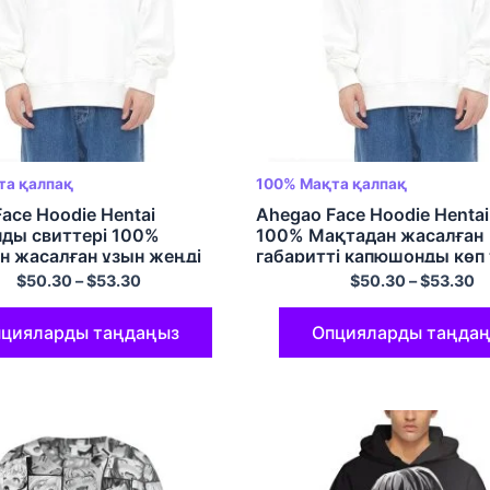
та қалпақ
100% Мақта қалпақ
ace Hoodie Hentai
Ahegao Face Hoodie Hentai
ды свиттері 100%
100% Мақтадан жасалған
н жасалған ұзын жеңді
габаритті капюшонды көп 
көп түсті
жемпір
$
50.30
–
$
53.30
$
50.30
–
$
53.30
цияларды таңдаңыз
Опцияларды таңда