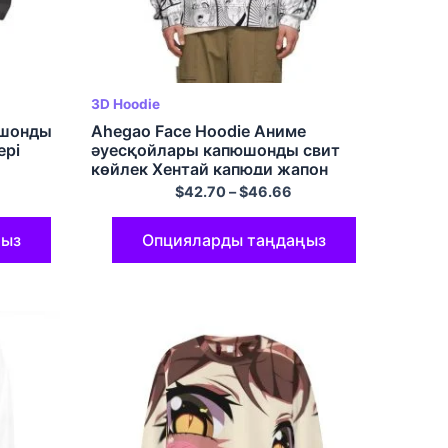
3D Hoodie
юшонды
Ahegao Face Hoodie Аниме
ері
әуесқойлары капюшонды свит
көйлек Хентай капюди жапон
капюди полиэстер пуловер капюди
$
42.70
–
$
46.66
ңыз
Опцияларды таңдаңыз