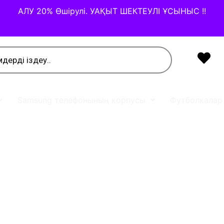
АЛУ 20% Өшірулі. УАҚЫТ ШЕКТЕУЛІ ҰСЫНЫС !!
Samsung телефонының корпусы
Футболкалар