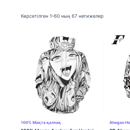
Көрсетілген 1–60 ның 67 нәтижелер
100% Мақта қалпақ
Ahegao Ho