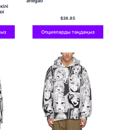
ahegao
кілі
рі
$
36.85
ңыз
Опцияларды таңдаңыз