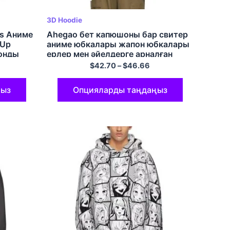
3D Hoodie
es Аниме
Ahegao бет капюшоны бар свитер
 Up
аниме юбкалары жапон юбкалары
онды
ерлер мен әйелдерге арналған
полиэстер пуловерлер
$
42.70
–
$
46.66
ңыз
Опцияларды таңдаңыз