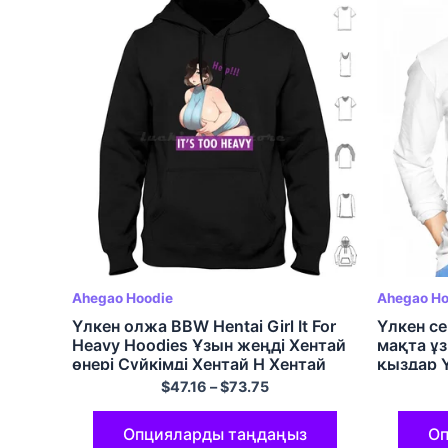
Ahegao Hoodie
Ahegao Ho
Үлкен олжа BBW Hentai Girl It For
Үлкен с
Heavy Hoodies Ұзын жеңді Хентай
мақта ұ
өнері Сүйкімді Хентай Н Хентай
қыздар Ү
Хентай Хейвен Сиыр Хентай
Әдемі ке
$
47.16
–
$
73.75
манга ж
Опцияларды таңдаңыз
Оп