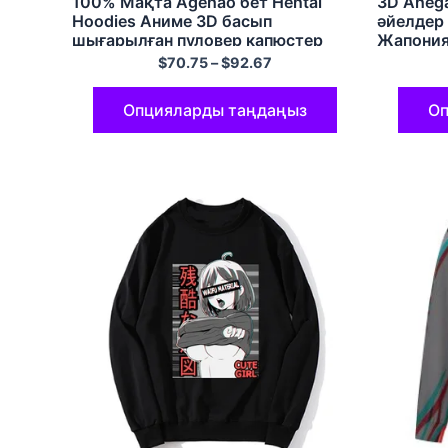
100% Мақта Agehao бет Hentai
3D Aheg
Hoodies Аниме 3D басып
әйелдер 
шығарылған пуловер капюстер
Жапония
киімі Х
$
70.75
–
$
92.67
курткал
Опцияларды таңдаңыз
Оп