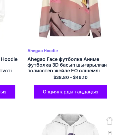
Ahegao Hoodie
 Hoodie
Ahegao Face футболка Аниме
футболка 3D басып шығарылған
түсті
полиэстер жейде ЕО өлшемді
Крунек футболка Үлкен өлшемді
$
38.80
–
$
46.10
ұзын жеңді футболка
ңыз
Опцияларды таңдаңыз