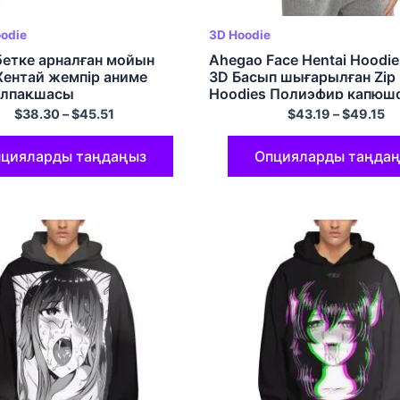
odie
3D Hoodie
бетке арналған мойын
Ahegao Face Hentai Hoodi
Хентай жемпір аниме
3D Басып шығарылған Zip
алпақшасы
Hoodies Полиэфир капюш
жемпір
$
38.30
–
$
45.51
$
43.19
–
$
49.15
цияларды таңдаңыз
Опцияларды таңда