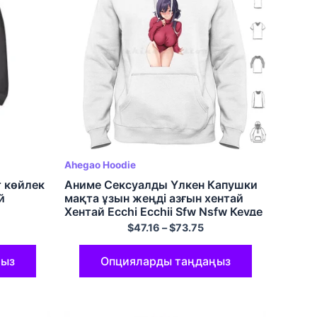
Ahegao Hoodie
 көйлек
Аниме Сексуалды Үлкен Капушки
й
мақта ұзын жеңді азғын хентай
Хентай Ecchi Ecchii Sfw Nsfw Кеуде
Кеудесі Сиськи Сиськи Оппай
$
47.16
–
$
73.75
ңыз
Опцияларды таңдаңыз