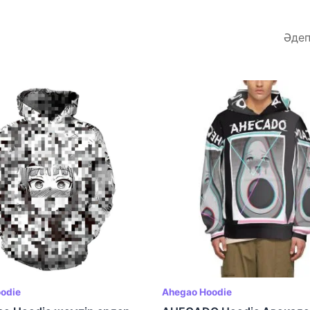
odie
Ahegao Hoodie