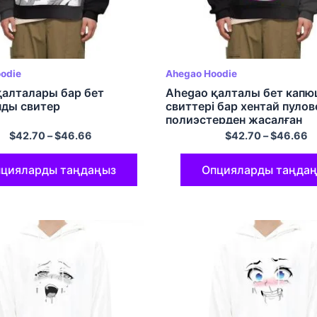
odie
Ahegao Hoodie
қалталары бар бет
Ahegao қалталы бет кап
ды свитер
свиттері бар хентай пулов
полиэстерден жасалған
капюшондар
$
42.70
–
$
46.66
$
42.70
–
$
46.66
цияларды таңдаңыз
Опцияларды таңда