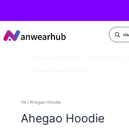
Барлығын сатып алу
iPhone корпусы
Лазерлік шашты кетіру
Үй
/ Ahegao Hoodie
Ahegao Hoodie