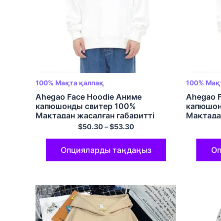
100% Мақта қалпақ
100% Мақ
Ahegao Face Hoodie Аниме
Ahegao F
капюшонды свитер 100%
капюшон
Мақтадан жасалған габаритті
Мақтада
жайлы жайлылық көп түсті
пуловер 
$
50.30
–
$
53.30
капюстер
Опцияларды таңдаңыз
Оп