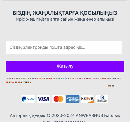
БІЗДІҢ ЖАҢАЛЫҚТАРҒА ҚОСЫЛЫҢЫЗ
Кіріс жәшігіңізге апта сайын жаңа өнер алыңыз!
Э
л
е
к
Жазылу
т
р
о
н
д
ы
қ
Авторлық құқық © 2020-2024 ANWEARHUB Барлық
п
құқықтар қорғалған.
о