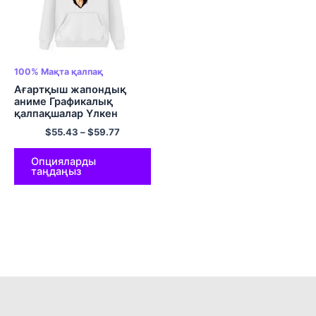
100% Мақта қалпақ
Ағартқыш жапондық
аниме Графикалық
қалпақшалар Үлкен
өлшемді пуловер
$
55.43
–
$
59.77
капюшонды свит-көйлек
ЕО өлшемді юбкалары
Полиэстер юбкалары
Опцияларды
таңдаңыз
Түрлі түсті