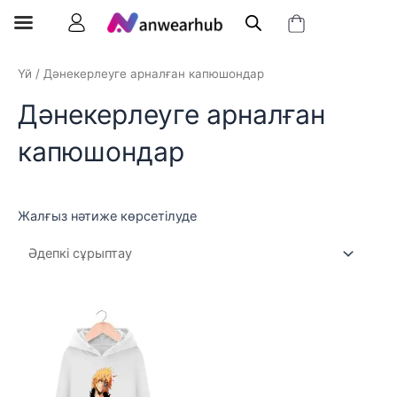
Үй
/ Дәнекерлеуге арналған капюшондар
Дәнекерлеуге арналған
капюшондар
Жалғыз нәтиже көрсетілуде