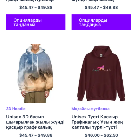
Қасқыр және Галакси
пуловер Полиэстер
$
45.47
–
$
49.88
$
45.47
–
$
49.88
Капус Қалталы жылы
Күнделікті пуловер
жүнді кездейсоқ пуловер
Қалталы жемпір
свиттері
Опцияларды
Опцияларды
таңдаңыз
таңдаңыз
3D Hoodie
Ыңғайлы футболка
Unisex 3D басып
Unisex Түсті Қасқыр
шығарылған жылы жүнді
Графикалық Ұзын жең
қасқыр графикалық
қалталы түрлі-түсті
капюшонды свиттері
капюшон
$
45.47
–
$
49.88
$
46.00
–
$
62.50