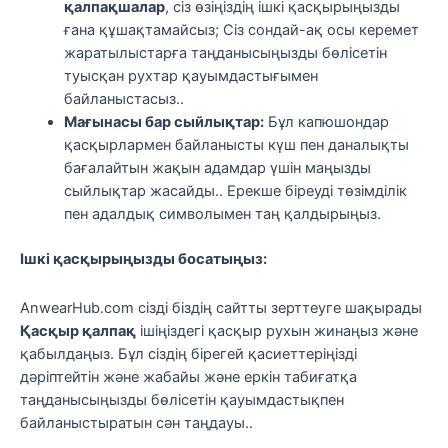
қалпақшалар
, сіз өзіңіздің ішкі қасқырыңызды
ғана құшақтамайсыз; Сіз сондай-ақ осы керемет
жаратылыстарға таңданысыңызды бөлісетін
туысқан рухтар қауымдастығымен
байланыстасыз..
Мағынасы бар сыйлықтар:
Бұл капюшондар
қасқырлармен байланысты күш пен даналықты
бағалайтын жақын адамдар үшін маңызды
сыйлықтар жасайды.. Ерекше біреуді төзімділік
пен адалдық символымен таң қалдырыңыз.
Ішкі қасқырыңызды босатыңыз:
AnwearHub.com сізді біздің сайтты зерттеуге шақырады
Қасқыр қалпақ
ішіңіздегі қасқыр рухын жинаңыз және
қабылдаңыз. Бұл сіздің бірегей қасиеттеріңізді
дәріптейтін және жабайы және еркін табиғатқа
таңданысыңызды бөлісетін қауымдастықпен
байланыстыратын сән таңдауы..