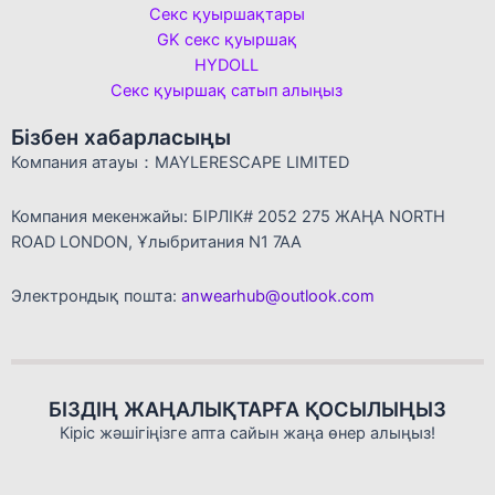
Секс қуыршақтары
GK секс қуыршақ
HYDOLL
Секс қуыршақ сатып алыңыз
Бізбен хабарласыңы
Компания атауы：MAYLERESCAPE LIMITED
Компания мекенжайы: БІРЛІК# 2052 275 ЖАҢА NORTH
ROAD LONDON, Ұлыбритания N1 7AA
Электрондық пошта:
anwearhub@outlook.com
БІЗДІҢ ЖАҢАЛЫҚТАРҒА ҚОСЫЛЫҢЫЗ
Кіріс жәшігіңізге апта сайын жаңа өнер алыңыз!