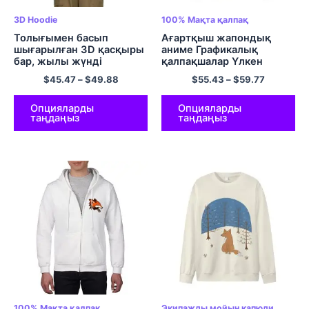
3D Hoodie
100% Мақта қалпақ
Толығымен басып
Ағартқыш жапондық
шығарылған 3D қасқыры
аниме Графикалық
бар, жылы жүнді
қалпақшалар Үлкен
капюшонды комфорт
өлшемді пуловер
$
45.47
–
$
49.88
$
55.43
–
$
59.77
жайлы кездейсоқ ұзын
капюшонды свит-көйлек
жеңді капюди
ЕО өлшемді юбкалары
Полиэстер юбкалары
Опцияларды
Опцияларды
таңдаңыз
таңдаңыз
Түрлі түсті
100% Мақта қалпақ
Экипажды мойын капюди