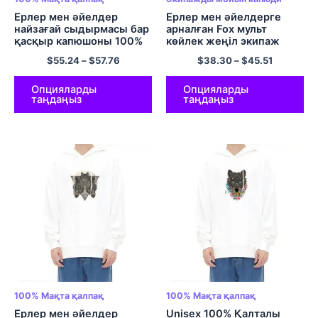
Ерлер мен әйелдер
Ерлер мен әйелдерге
найзағай сыдырмасы бар
арналған Fox мульт
қасқыр капюшоны 100%
көйлек жеңіл экипаж
Мақтадан жасалған
мойнына арналған
$
55.24
–
$
57.76
$
38.30
–
$
45.51
ыңғайлы капюшон көп
капюди кремі
түсті
Опцияларды
Опцияларды
таңдаңыз
таңдаңыз
100% Мақта қалпақ
100% Мақта қалпақ
Ерлер мен әйелдер
Unisex 100% Қалталы