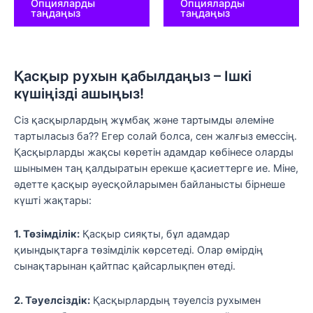
Опцияларды
Опцияларды
таңдаңыз
таңдаңыз
Қасқыр рухын қабылдаңыз – Ішкі
күшіңізді ашыңыз!
Сіз қасқырлардың жұмбақ және тартымды әлеміне
тартыласыз ба?? Егер солай болса, сен жалғыз емессің.
Қасқырларды жақсы көретін адамдар көбінесе оларды
шынымен таң қалдыратын ерекше қасиеттерге ие. Міне,
әдетте қасқыр әуесқойларымен байланысты бірнеше
күшті жақтары:
1. Төзімділік:
Қасқыр сияқты, бұл адамдар
қиындықтарға төзімділік көрсетеді. Олар өмірдің
сынақтарынан қайтпас қайсарлықпен өтеді.
2. Тәуелсіздік:
Қасқырлардың тәуелсіз рухымен