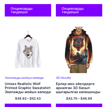
Полиэстер пуловер
капюшон
Опцияларды
Опцияларды
таңдаңыз
таңдаңыз
Экипажды мойын капюди
3D Hoodie
Unisex Realistic Wolf
Ерлер мен әйелдерге
Printed Graphic Sweatshirt
арналған 3D басып
Экипажды мойын капюди
шығарылған капюшонды
көп түсті
свиттері бар қасқыр
$
48.82
–
$
52.43
$
42.70
–
$
46.66