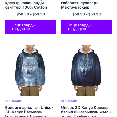
қасқыр капюшонды
габаритті пуловерлі
свиттері 100% Cotton
Мақта-қасқыр
Cozy Comfort Hoodie
қалпақшасы көп түсті
$
50.30
–
$
53.30
$
50.30
–
$
53.30
Түрлі түсті
свиттері
Опцияларды
Опцияларды
таңдаңыз
таңдаңыз
3D Hoodie
3D Hoodie
Ерлерге арналған Unisex
Unisex 3D Капус Қасқыр
3D Капус Басылған
басып шығарылған жылы
Графикалық Пуловер
жүнді Графикалық