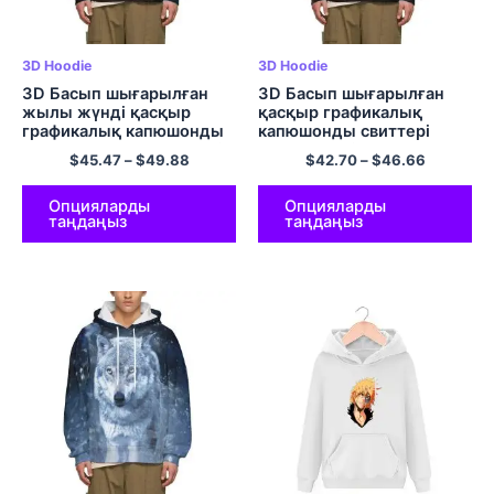
3D Hoodie
3D Hoodie
3D Басып шығарылған
3D Басып шығарылған
жылы жүнді қасқыр
қасқыр графикалық
графикалық капюшонды
капюшонды свиттері
свит көйлек Ұзын жеңді
Ұзын жеңді пуловер
$
45.47
–
$
49.88
$
42.70
–
$
46.66
пуловер капюшон
капюшон
Опцияларды
Опцияларды
таңдаңыз
таңдаңыз