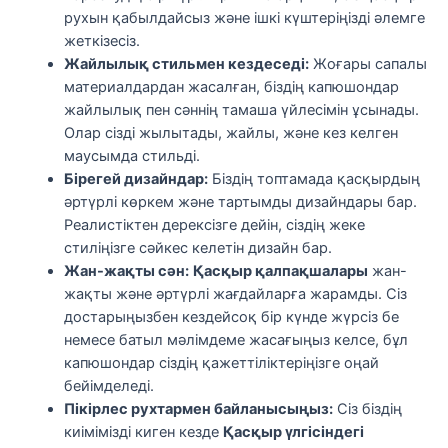
рухын қабылдайсыз және ішкі күштеріңізді әлемге
жеткізесіз.
Жайлылық стильмен кездеседі:
Жоғары сапалы
материалдардан жасалған, біздің капюшондар
жайлылық пен сәннің тамаша үйлесімін ұсынады.
Олар сізді жылытады, жайлы, және кез келген
маусымда стильді.
Бірегей дизайндар:
Біздің топтамада қасқырдың
әртүрлі көркем және тартымды дизайндары бар.
Реалистіктен дерексізге дейін, сіздің жеке
стиліңізге сәйкес келетін дизайн бар.
Жан-жақты сән:
Қасқыр қалпақшалары
жан-
жақты және әртүрлі жағдайларға жарамды. Сіз
достарыңызбен кездейсоқ бір күнде жүрсіз бе
немесе батыл мәлімдеме жасағыңыз келсе, бұл
капюшондар сіздің қажеттіліктеріңізге оңай
бейімделеді.
Пікірлес рухтармен байланысыңыз:
Сіз біздің
киімімізді киген кезде
Қасқыр үлгісіндегі