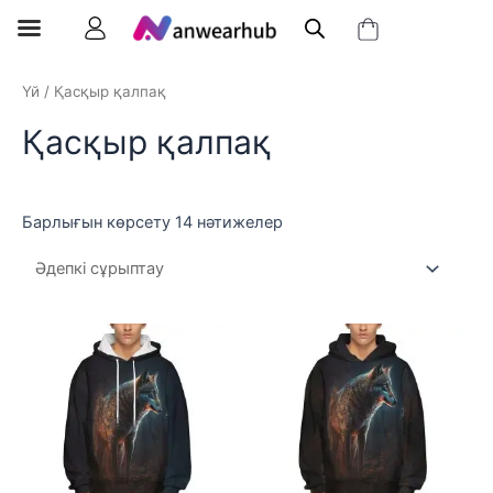
Үй
/ Қасқыр қалпақ
Қасқыр қалпақ
Барлығын көрсету 14 нәтижелер