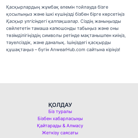
Қасқырлардың жұмбақ әлемін тойлауда бізге
қосылыңыз және ішкі күшіңізді бізбен бірге көрсетіңіз
Қасқыр үлгісіндегі қалпақшалар
. Сіздің жаныңызды
сөйлететін тамаша капюшонды табыңыз және оны
төзімділігіңіздің символы ретінде мақтанышпен киіңіз,
тәуелсіздік, және даналық. Ішіңіздегі қасқырды
құшақтаңыз – бүгін AnwearHub.com сайтына кіріңіз!
ҚОЛДАУ
Біз туралы
Бізбен хабарласыңы
Қайтарады & Алмасу
Жеткізу саясаты