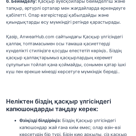
6. Бейімделу:
Қасқыр әуесқойлары бейімделгіш және
тапқыр, әртүрлі орталар мен жағдайларда өркендеуге
қабілетті. Олар өзгерістерді қабылдайды және
қиындықтарды өсу мүмкіндігі ретінде қарастырады.
Қазір, AnwearHub.com сайтындағы Қасқыр үлгісіндегі
қалпақ топтамасымен осы тамаша қасиеттерді
күнделікті стиліңізге қосуды елестетіп көріңіз.. Біздің
қасқыр қалпақтарымыз қасқырлардың керемет
сұлулығын тойлап қана қоймайды, сонымен қатар ішкі
күш пен ерекше мінезді көрсетуге мүмкіндік береді..
Неліктен біздің қасқыр үлгісіндегі
капюшондарды таңдау керек:
Өзіңізді білдіріңіз:
Біздің Қасқыр үлгісіндегі
капюшондар жай ғана киім емес; олар өзін-өзі
көрсетудің бір түрі. Бірін кию арқылы, сіз қасқыр