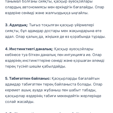
танымал болғаны сияқты, қасқыр әуесқойлары
олардың автономиясы мен еркіндігін бағалайды. Олар
өздеріне сенімді және жалғыздыққа ыңғайлы.
3. Адалдық:
Тығыз тоқылған қасқыр үйірмелері
сияқты, бұл адамдар достары мен жақындарына өте
адал. Олар қалың да, жіңішке де өз қорабында тұрады.
4. Инстинктивті даналық:
Қасқыр әуесқойлары
көбінесе туа біткен даналық пен интуицияға ие. Олар
өздерінің инстинкттеріне сенеді және қоршаған әлемді
терең түсініп шешім қабылдайды.
5. Табиғатпен байланыс:
Қасқырларды бағалайтын
адамдар табиғатпен терең байланыста болады. Олар
керемет ашық ауада жұбаныш пен шабыт табады,
қасқырлар өздерінің табиғи мекендейтін жерлерінде
солай жасайды.