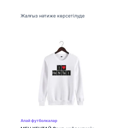
Жалғыз нәтиже көрсетілуде
Апай футболкалар