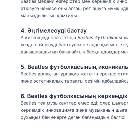
Beatles мәдени өзгерістер мен көркемдік инно
өткізуге немесе оны алғаш рет ашуға мүмкінді
маңыздылығын қамтиды..
4. Әңгімелесуді бастау
А кигеніңізді елестетіңіз
Beatles футболкасы
жә
лезде сөйлесуді бастаушы ретінде қызмет етеді
данышпандығын бағалайтын басқа адамдармен 
5. Beatles футболкасының иконикал
Beatles ұрпақтан-ұрпаққа жететін ерекше стил
және эстетикалық тұрақты сезімін қабылдайсыз
6. Beatles футболкасының көркемді
Beatles тек музыканттар емес еді; олар шығ
көркемдік инновацияға және музыканың шыға
рухыңыз бен өнерге деген бағаңыздың белгісі.