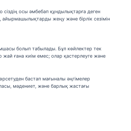
ию сіздің осы әмбебап құндылықтарға деген
ме, айырмашылықтарды жеңу және бірлік сезімін
шасы болып табылады. Бұл көйлектер тек
 жай ғана киім емес; олар қастерлеуге және
өрсетуден бастап мағыналы әңгімелер
қпасы, мәдениет, және барлық жастағы