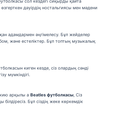
 футболкасы
сол кездегі сиқырды қайта
е өзгерткен дәуірдің ностальгиясы мен мәдени
ан адамдармен әңгімелесу. Бұл жейделер
льбом, және естеліктер. Бұл топтың музыкалық
тболкасын киген кезде, сіз олардың сәнді
зу мүмкіндігі.
 кию арқылы а
Beatles футболкасы
, Сіз
ілдіресіз. Бұл сіздің жеке көркемдік