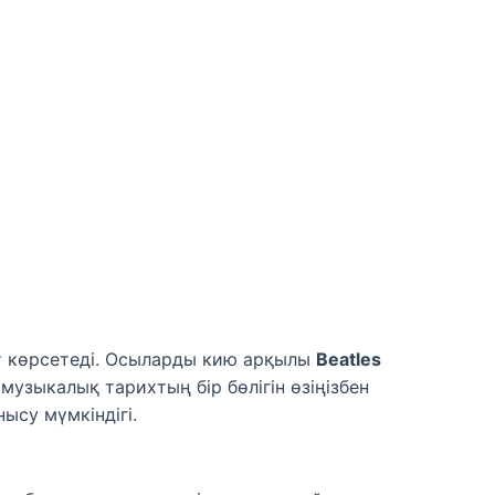
ет көрсетеді. Осыларды кию арқылы
Beatles
музыкалық тарихтың бір бөлігін өзіңізбен
ысу мүмкіндігі.