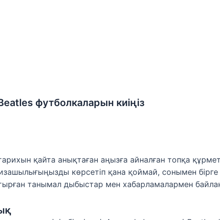
Beatles футболкаларын киіңіз
тарихын қайта анықтаған аңызға айналған топқа құрм
 ризашылығыңызды көрсетіп қана қоймай, сонымен бірге 
стырған танымал дыбыстар мен хабарламалармен байлан
ық