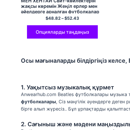
МЕН ХЕНТАЙ Свит-көйлектерін
жақсы көремін Жеңіл ерлер мен
әйелдерге арналған футболкалар
Түрлі түсті
$
48.82
–
$
52.43
Опцияларды таңдаңыз
Осы мағыналарды білдіргіңіз келсе, 
1. Уақытсыз музыкалық құрмет
Anwearhub.com Beatles футболкалары музыка 
футболкалары
, Сіз мәңгілік әуендерге деген
бірге алып жүресіз.. Бұл ұрпақтарды қалыпта
2. Сағыныш және мәдени маңыздыл