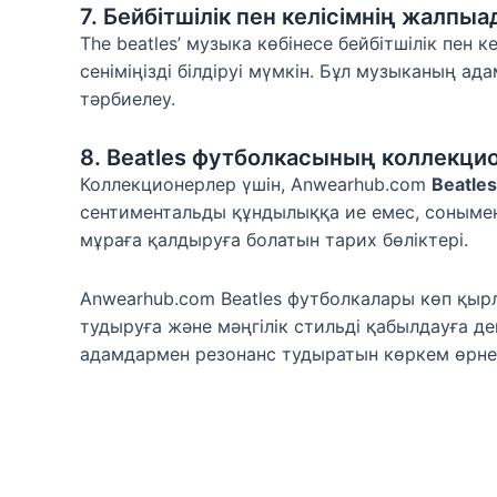
7. Бейбітшілік пен келісімнің жалп
The beatles’ музыка көбінесе бейбітшілік пен
сеніміңізді білдіруі мүмкін. Бұл музыканың а
тәрбиелеу.
8. Beatles футболкасының коллекци
Коллекционерлер үшін, Anwearhub.com
Beatle
сентиментальды құндылыққа ие емес, сонымен 
мұраға қалдыруға болатын тарих бөліктері.
Anwearhub.com Beatles футболкалары көп қыр
тудыруға және мәңгілік стильді қабылдауға де
адамдармен резонанс тудыратын көркем өрне