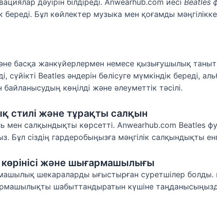
вациялар дәуірін білдіреді. Anwearhub.com иесі
Beatles
к береді. Бұл көйлектер музыка мен қоғамды мәңгілікк
не басқа жанкүйерлермен немесе қызығушылық танытқ
, сүйікті Beatles әндерін бөлісуге мүмкіндік береді, а
байланысудың көңілді және әлеуметтік тәсілі.
ық стилі және тұрақты салқын
ь мен салқындықты көрсетті. Anwearhub.com Beatles фу
. Бұл сіздің гардеробыңызға мәңгілік салқындықты енгі
к көрінісі және шығармашылығы
армашылық шекараларды ығыстырған суретшілер болды.
рмашылықты шабыттандыратын күшіне таңданысыңызды б