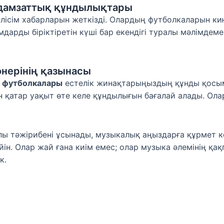
ыадамзаттық құндылықтары
 келісім хабарларын жеткізді. Олардың футболкаларын к
дамдарды біріктіретін күші бар екендігі туралы мәлімде
онерінің қазынасы
s футболкалары
естелік жинақтарыңыздың құнды қосым
қатар уақыт өте келе құндылығын бағалай алады. Олар
лы тәжірибені ұсынады, музыкалық аңыздарға құрмет к
йін. Олар жай ғана киім емес; олар музыка әлемінің қа
к.