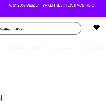
АЛУ 20% Өшірулі. УАҚЫТ ШЕКТЕУЛІ ҰСЫНЫС !!
Samsung телефонының корпусы
Футболкалар
ы