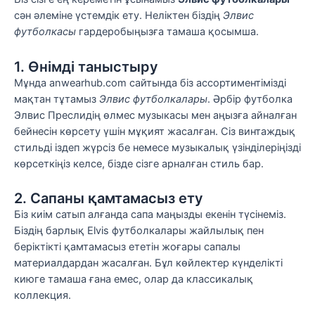
сән әлеміне үстемдік ету. Неліктен біздің
Элвис
футболкасы
гардеробыңызға тамаша қосымша.
1. Өнімді таныстыру
Мұнда anwearhub.com сайтында біз ассортиментімізді
мақтан тұтамыз
Элвис футболкалары
. Әрбір футболка
Элвис Преслидің өлмес музыкасы мен аңызға айналған
бейнесін көрсету үшін мұқият жасалған. Сіз винтаждық
стильді іздеп жүрсіз бе немесе музыкалық үзінділеріңізді
көрсеткіңіз келсе, бізде сізге арналған стиль бар.
2. Сапаны қамтамасыз ету
Біз киім сатып алғанда сапа маңызды екенін түсінеміз.
Біздің барлық Elvis футболкалары жайлылық пен
беріктікті қамтамасыз ететін жоғары сапалы
материалдардан жасалған. Бұл көйлектер күнделікті
киюге тамаша ғана емес, олар да классикалық
коллекция.