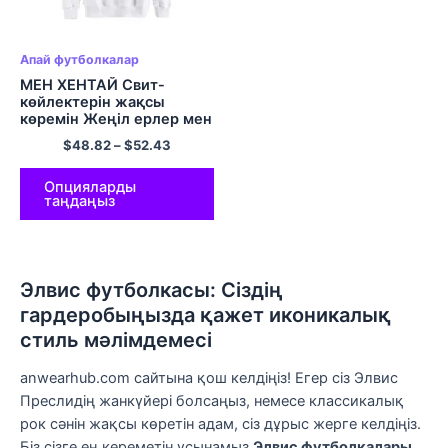
Апай футболкалар
МЕН ХЕНТАЙ Свит-
көйлектерін жақсы
көремін Жеңіл ерлер мен
әйелдерге арналған
$
48.82
–
$
52.43
футболкалар Түрлі түсті
Опцияларды
таңдаңыз
Элвис футболкасы: Сіздің
гардеробыңызда қажет иконикалық
стиль мәлімдемесі
anwearhub.com сайтына қош келдіңіз! Егер сіз Элвис
Преслидің жанкүйері болсаңыз, немесе классикалық
рок сәнін жақсы көретін адам, сіз дұрыс жерге келдіңіз.
Біз сізге ең кереметін ұсынамыз
Элвис футболкалары