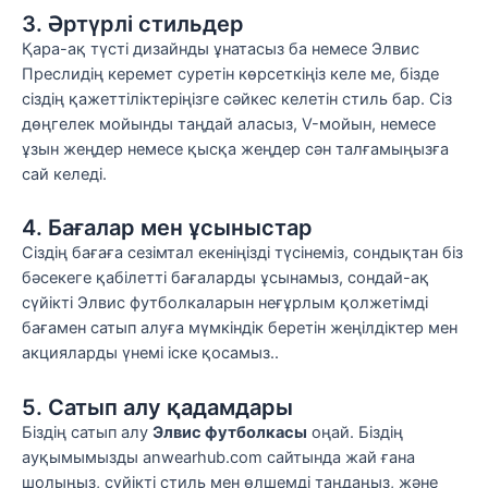
3. Әртүрлі стильдер
Қара-ақ түсті дизайнды ұнатасыз ба немесе Элвис
Преслидің керемет суретін көрсеткіңіз келе ме, бізде
сіздің қажеттіліктеріңізге сәйкес келетін стиль бар. Сіз
дөңгелек мойынды таңдай аласыз, V-мойын, немесе
ұзын жеңдер немесе қысқа жеңдер сән талғамыңызға
сай келеді.
4. Бағалар мен ұсыныстар
Сіздің бағаға сезімтал екеніңізді түсінеміз, сондықтан біз
бәсекеге қабілетті бағаларды ұсынамыз, сондай-ақ
сүйікті Элвис футболкаларын неғұрлым қолжетімді
бағамен сатып алуға мүмкіндік беретін жеңілдіктер мен
акцияларды үнемі іске қосамыз..
5. Сатып алу қадамдары
Біздің сатып алу
Элвис футболкасы
оңай. Біздің
ауқымымызды anwearhub.com сайтында жай ғана
шолыңыз, сүйікті стиль мен өлшемді таңдаңыз, және