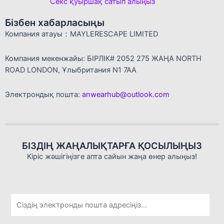
Секс қуыршақ сатып алыңыз
Бізбен хабарласыңы
Компания атауы：MAYLERESCAPE LIMITED
Компания мекенжайы: БІРЛІК# 2052 275 ЖАҢА NORTH
ROAD LONDON, Ұлыбритания N1 7AA
Электрондық пошта:
anwearhub@outlook.com
БІЗДІҢ ЖАҢАЛЫҚТАРҒА ҚОСЫЛЫҢЫЗ
Кіріс жәшігіңізге апта сайын жаңа өнер алыңыз!
Э
л
е