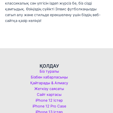
классикалық сән үлгісін іздеп жүрсіз бе, біз сізді
қамтыдық. Өзіңіздің сүйікті Элвис футболкаңызды
сатып алу және стильде ерекшелену үшін біздің веб-
сайтқа қазір келіңіз!
ҚОЛДАУ
Біз туралы
Бізбен хабарласыңы
Қайтарады & Алмасу
Жеткізу саясаты
Сайт картасы
iPhone 12 Істер
iPhone 12 Pro Case
iPhone 13 Істер