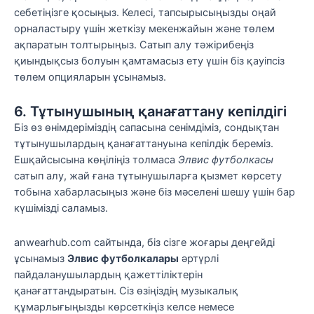
себетіңізге қосыңыз. Келесі, тапсырысыңызды оңай
орналастыру үшін жеткізу мекенжайын және төлем
ақпаратын толтырыңыз. Сатып алу тәжірибеңіз
қиындықсыз болуын қамтамасыз ету үшін біз қауіпсіз
төлем опцияларын ұсынамыз.
6. Тұтынушының қанағаттану кепілдігі
Біз өз өнімдеріміздің сапасына сенімдіміз, сондықтан
тұтынушылардың қанағаттануына кепілдік береміз.
Ешқайсысына көңіліңіз толмаса
Элвис футболкасы
сатып алу, жай ғана тұтынушыларға қызмет көрсету
тобына хабарласыңыз және біз мәселені шешу үшін бар
күшімізді саламыз.
anwearhub.com сайтында, біз сізге жоғары деңгейді
ұсынамыз
Элвис футболкалары
әртүрлі
пайдаланушылардың қажеттіліктерін
қанағаттандыратын. Сіз өзіңіздің музыкалық
құмарлығыңызды көрсеткіңіз келсе немесе