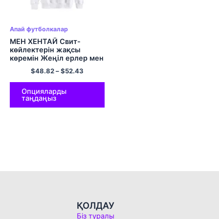
Апай футболкалар
МЕН ХЕНТАЙ Свит-
көйлектерін жақсы
көремін Жеңіл ерлер мен
әйелдерге арналған
$
48.82
–
$
52.43
футболкалар Түрлі түсті
Опцияларды
таңдаңыз
ҚОЛДАУ
Біз туралы