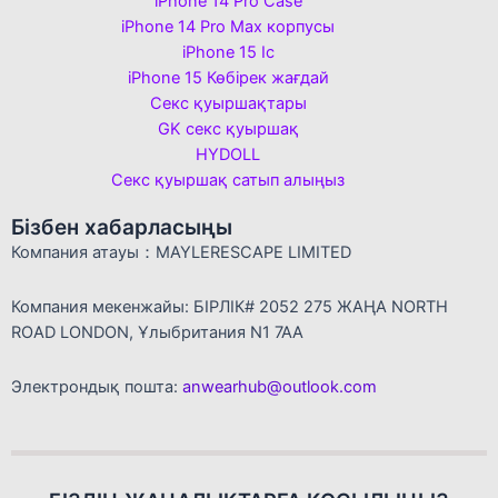
iPhone 14 Pro Case
iPhone 14 Pro Max корпусы
iPhone 15 Іс
iPhone 15 Көбірек жағдай
Секс қуыршақтары
GK секс қуыршақ
HYDOLL
Секс қуыршақ сатып алыңыз
Бізбен хабарласыңы
Компания атауы：MAYLERESCAPE LIMITED
Компания мекенжайы: БІРЛІК# 2052 275 ЖАҢА NORTH
ROAD LONDON, Ұлыбритания N1 7AA
Электрондық пошта:
anwearhub@outlook.com