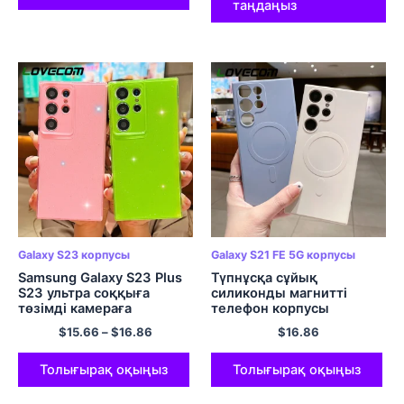
таңдаңыз
Galaxy S23 корпусы
Galaxy S21 FE 5G корпусы
Samsung Galaxy S23 Plus
Түпнұсқа сұйық
S23 ультра соққыға
силиконды магнитті
төзімді камераға
телефон корпусы
арналған неон
Samsung Galaxy S23 Ultra
$
15.66
–
$
16.86
$
16.86
флуоресцентті түсті
Plus S22 S21 Ultra Plus S21
телефон корпусы Bling
FE бампер жұмсақ қақпақ
жылтыр ұнтақ қақпағы
Толығырақ оқыңыз
Толығырақ оқыңыз