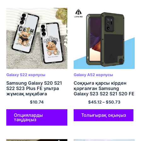
Galaxy S22 корпусы
Galaxy A52 корпусы
Samsung Galaxy S20 S21
Соққыға қарсы кірден
S22 S23 Plus FE ультра
қорғалған Samsung
жұмсақ мұқабаға
Galaxy S23 S22 S21 S20 FE
арналған Rich Bear
A53 A52 A72 A32 A51 A71
$
10.74
$
45.12
–
$
50.73
корпусы
A42 A30 A50 A70
корпусына төзімді
металл құрыш қақпағы
Опцияларды
Толығырақ оқыңыз
таңдаңыз