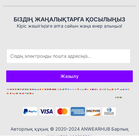
БІЗДІҢ ЖАҢАЛЫҚТАРҒА ҚОСЫЛЫҢЫЗ
Кіріс жәшігіңізге апта сайын жаңа өнер алыңыз!
Э
л
е
к
Жазылу
т
р
о
н
д
ы
қ
Авторлық құқық © 2020-2024 ANWEARHUB Барлық
п
құқықтар қорғалған.
о