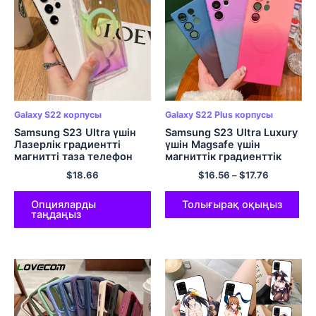
Galaxy S22 корпусы
Galaxy S22 Plus корпусы
Samsung S23 Ultra үшін
Samsung S23 Ultra Luxury
Лазерлік градиентті
үшін Magsafe үшін
магнитті таза телефон
магниттік градиенттік
корпусы Samsung Galaxy
корпус Samsung Galaxy S
$
18.66
$
16.56
–
$
17.76
S22 S23 Ultra Plus үшін
үшін 23 Ultra S22 S21 5G
Magasafe қатты қақпақ
Plus Ескертпе 20 Жұмсақ
үшін
қақпақ
Опцияларды
Толығырақ оқыңыз
таңдаңыз