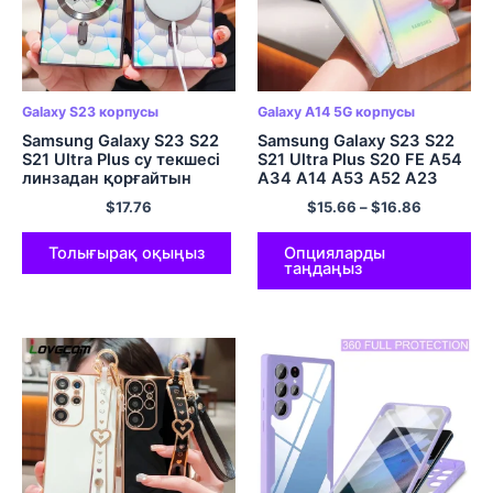
Galaxy S23 корпусы
Galaxy A14 5G корпусы
Samsung Galaxy S23 S22
Samsung Galaxy S23 S22
S21 Ultra Plus су текшесі
S21 Ultra Plus S20 FE A54
линзадан қорғайтын
A34 A14 A53 A52 A23
жұмсақ қақпақ Coque
A24 A25 A13 5G жұмсақ
$
17.76
$
15.66
–
$
16.86
үшін лазерлік магниттік
қақпақ үшін лазерлік
махаббат жүрек жалату
кемпірқосақ мөлдір
мөлдір корпус
қапшық
Толығырақ оқыңыз
Опцияларды
таңдаңыз