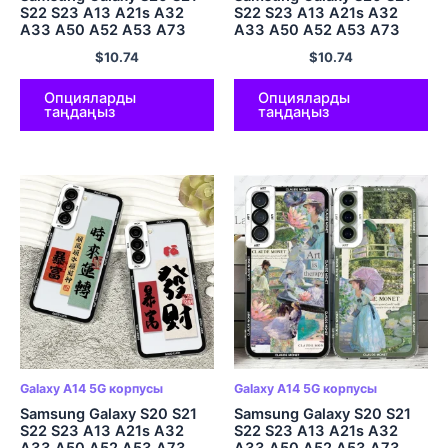
S22 S23 A13 A21s A32
S22 S23 A13 A21s A32
A33 A50 A52 A53 A73
A33 A50 A52 A53 A73
A54 A14 жұмсақ
A54 A14 жұмсақ
$
10.74
$
10.74
мұқабалы аниме көркем
мұқабалы Өнер
пейзаж
эстетикасы Дэвид мүсіні
үшін корпус
Опцияларды
Опцияларды
таңдаңыз
таңдаңыз
Galaxy A14 5G корпусы
Galaxy A14 5G корпусы
Samsung Galaxy S20 S21
Samsung Galaxy S20 S21
S22 S23 A13 A21s A32
S22 S23 A13 A21s A32