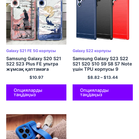
Galaxy S21 FE 5G корпусы
Galaxy S22 корпусы
Samsung Galaxy S20 S21
Samsung Galaxy S23 S22
S22 S23 Plus FE ультра
S21 S20 S10 S9 S8 S7 Note
жұмсақ қаптамаға
үшін TPU корпусы 9
арналған жазғы аспан
Текстуралы көміртекті
$
10.97
$
8.82
–
$
13.44
қапшығы
талшықты дизайнмен
қапталған жұмсақ
кремний
Опцияларды
Опцияларды
таңдаңыз
таңдаңыз