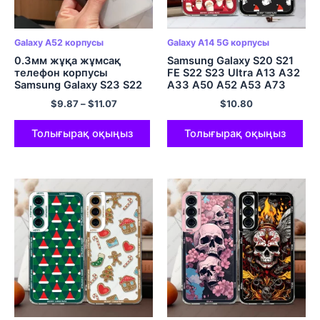
Galaxy A52 корпусы
Galaxy A14 5G корпусы
0.3мм жұқа жұмсақ
Samsung Galaxy S20 S21
телефон корпусы
FE S22 S23 Ultra A13 A32
Samsung Galaxy S23 S22
A33 A50 A52 A53 A73
S21 Ultra Plus A53 A32
A54 A14 Рождество
$
9.87
–
$
11.07
$
10.80
A52s A72 4G 5G Ескертпе
мерекесіне арналған
20 Ультра жұқа күңгірт
қапшық
мөлдір қақпақ
Толығырақ оқыңыз
Толығырақ оқыңыз