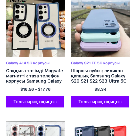
Galaxy A14 5G корпусы
Galaxy S21 FE 5G корпусы
Соққыға төзімді Magsafe
Шаршы сұйық силикон
магниттік таза телефон
қапшық Samsung Galaxy
корпусы Samsung Galaxy
S20 S21 S22 S23 Ultra 5G
S23 S22 Ultra Plus A54
S21 FE S20 Plus S10 A50
$
16.56
–
$
17.76
$
8.34
A34 A14 A52 A53 A32
A70 Note 20 10 Негізгі
A33 5G қатты қақпақ
жұмсақ қақпақ
Толығырақ оқыңыз
Толығырақ оқыңыз