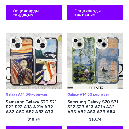
Клод Моне Арт Лотусқа
жапон стиліндегі
арналған корпус
толқындар
Опцияларды
Опцияларды
таңдаңыз
таңдаңыз
Galaxy A14 5G корпусы
Galaxy A14 5G корпусы
Samsung Galaxy S20 S21
Samsung Galaxy S20 S21
S22 S23 A13 A21s A32
S22 S23 A13 A21s A32
A33 A50 A52 A53 A73
A33 A52 A53 A73 A54
A54 A14 жұмсақ
A14 жұмсақ қақпақ Клод
$
10.74
$
10.74
мұқабалы қапшық Munch
Моне Art Lotus үшін қап
Art The Scream