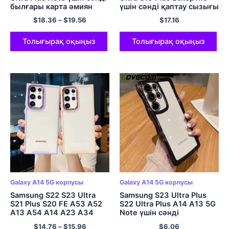
былғары карта әмиян
үшін сәнді қаптау сызығы
қорабы 20 Ультра металл
геометриялы мәрмәр
$
18.36
–
$
19.56
$
17.16
линза тірегі
қорап 20 A72 A52 A32
ұстағышының қорғаныс
Жұмсақ артқы қақпақ
қақпағы
Толығырақ оқыңыз
Толығырақ оқыңыз
Galaxy A14 5G корпусы
Galaxy A14 5G корпусы
Samsung S22 S23 Ultra
Samsung S23 Ultra Plus
S21 Plus S20 FE A53 A52
S22 Ultra Plus A14 A13 5G
A13 A54 A14 A23 A34
Note үшін сәнді
A32 A33 5G жұмсақ
толқынды жиегі мөлдір
$
14.76
–
$
15.96
$
6.06