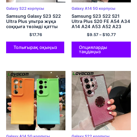
Galaxy S22 корпусы
Galaxy A14 5G корпусы
Samsung Galaxy S23 S22
Samsung S23 S22 S21
Ultra Plus ультра жұқа
Ultra Plus S20 FE A54 A34
соққыға төзімді қатты
A14 A24 A53 A52 A23
түсті қатты ДК қақпағы
A13 5G жұмсақ мөлдір
$
17.76
$
9.57
–
$
10.77
үшін сәнді жақтаусыз
мұқабаға арналған сәнді
ағаш текстуралы телефон
жылтыр былғары
корпусы
телефон корпусы
Толығырақ оқыңыз
Опцияларды
таңдаңыз
Galaxy A14 5G корпусы
Galaxy S22 корпусы