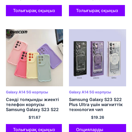
қақпақ үшін сәнді мөлдір
телефон қапшығы 20
кәмпит түсті қорап
Ультра жалатылған
бампер жұмсақ қақпақ
Толығырақ оқыңыз
Толығырақ оқыңыз
Galaxy A14 5G корпусы
Galaxy A14 5G корпусы
Сәнді толқынды жиекті
Samsung Galaxy S23 S22
телефон корпусы
Plus Ultra үшін магниттік
Samsung Galaxy S23 S22
технология чип
S21 Ultra Plus S20 FE A54
элементтері телефон
$
11.67
$
19.26
A34 A14 A52 A53 A23
корпусы
A24 кәмпит түсті жұмсақ
қақпақ
Толығырақ оқыңыз
Опцияларды