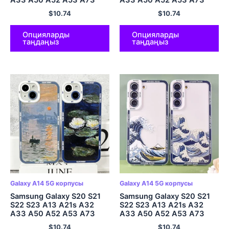
A33 A50 A52 A53 A73
A33 A50 A52 A53 A73
A54 A14 жұмсақ
A54 A14 жұмсақ қақпақ
$
10.74
$
10.74
мұқабасына арналған
Клод Моне Арт
қапшыққа сәттілік
тілейміз.
Опцияларды
Опцияларды
таңдаңыз
таңдаңыз
Galaxy A14 5G корпусы
Galaxy A14 5G корпусы
Samsung Galaxy S20 S21
Samsung Galaxy S20 S21
S22 S23 A13 A21s A32
S22 S23 A13 A21s A32
A33 A50 A52 A53 A73
A33 A50 A52 A53 A73
A54 A14 жұмсақ қақпақ
A54 A14 жұмсақ қақпақ
$
10.74
$
10.74