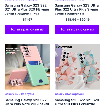
Samsung Galaxy S23 S22
Samsung Galaxy S23 Ultra
S21 Ultra Plus S20 FE үшін
Plus S22 Ultra Plus S үшін
сәнді градиент түсті
сәнді градиентті
телефон корпусы
жарқыраған алмас
$
11.67
$
18.96
–
$
20.16
Ескертпе 20 A54 A34 A14
сақина ұстағышы 23 22
A53 A52 A23 A13 Жұмсақ
5G Жұмсақ телефон
қақпақ
қақпағы
Толығырақ оқыңыз
Толығырақ оқыңыз
Galaxy S22 корпусы
Galaxy A52 корпусы
Samsung Galaxy S23 S22
Samsung S23 S22 S21 S20
Ultra Plus Note үшін сәнді
Ultra S10 Plus Ескертпе