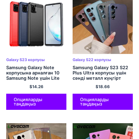
Galaxy S23 корпусы
Galaxy S22 корпусы
Samsung Galaxy Note
Samsung Galaxy S23 S22
корпусына арналған 10
Plus Ultra корпусы үшін
Samsung Note үшін Lite
сәнді металл күңгірт
мұқабасы 10 Samsung
соққыға төзімді бампер
$
14.26
$
18.66
Note үшін Lite Coque
қатты артқы қақпақ
Бампер жұмсақ TPU
линзадан қорғайтын
корпусы 10 Lite Fundas
аксессуарлар
Опцияларды
Опцияларды
таңдаңыз
таңдаңыз