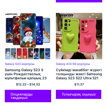
Galaxy S23 корпусы
Galaxy A14 5G корпусы
Samsung Galaxy S23 S
Сүйкімді махаббат жүрегі
үшін Рождестволық
толқынды жиегі Samsung
мультфильм қапшық 23
Galaxy S23 S22 Ultra S21
Plus Ultra 5G корпусы
S20 FE Plus A53 A52 A23
$
12.22
–
$
14.53
$
11.37
Samsung Galaxy A54 A34
A14 A34 A54 A33 A32 5G
5G корпусына арналған
жұмсақ қақпақ
силикон жұмсақ TPU
Опцияларды
Толығырақ оқыңыз
таңдаңыз
қақпағы