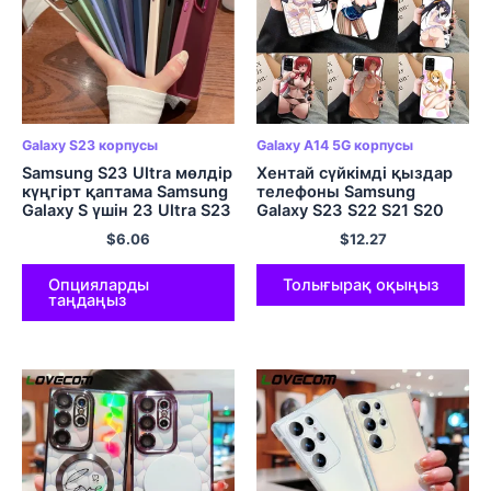
Galaxy S23 корпусы
Galaxy A14 5G корпусы
Samsung S23 Ultra мөлдір
Хентай сүйкімді қыздар
күңгірт қаптама Samsung
телефоны Samsung
Galaxy S үшін 23 Ultra S23
Galaxy S23 S22 S21 S20
5G S23 Plus S23Plus
Plus Ultra F14 F54 M14
$
6.06
$
12.27
металл камерасы мөлдір
M54 M53 Note20 жұмсақ
жұмсақ қақпақ
қара телефон қақпағы
Опцияларды
Толығырақ оқыңыз
таңдаңыз