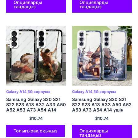
Опцияларды
Опцияларды
таңдаңыз
таңдаңыз
Galaxy A14 5G корпусы
Galaxy A14 5G корпусы
Samsung Galaxy S20 S21
Samsung Galaxy S20 S21
S22 S23 A13 A32 A33 A50
S22 S23 A13 A33 A50 A52
A52 A53 A73 A54 A14
A53 A73 A54 A14 үшін
жұмсақ қақпақ
қапшық жапон аниме
$
10.74
$
10.74
романтикалық өнер
қолмен боялған үй
декорациясы
Толығырақ оқыңыз
Опцияларды
таңдаңыз