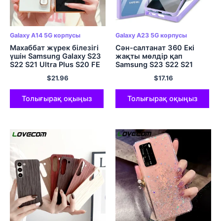
Galaxy A14 5G корпусы
Galaxy A23 5G корпусы
Махаббат жүрек білезігі
Сән-салтанат 360 Екі
үшін Samsung Galaxy S23
жақты мөлдір қап
S22 S21 Ultra Plus S20 FE
Samsung S23 S22 S21
A54 A34 A14 A53 A23
Ultra FE Plus A52 A53 A32
$
21.96
$
17.16
A24 5G көлденең сөмке
A13 A23 A54 A72 A33 5G
жұмсақ қақпақ
жұмсақ артқы қақпақ
Толығырақ оқыңыз
Толығырақ оқыңыз