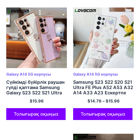
Galaxy A14 5G корпусы
Galaxy A14 5G корпусы
Сүйкімді бүйірлік раушан
Samsung S23 S22 S20 S21
гүлді қаптама Samsung
Ultra FE Plus A52 A53 A32
Galaxy S23 S22 S21 Ultra
A14 A33 A23 Ескертпе
Plus S20 FE A54 A34 A14
үшін сүйкімді мөлдір
$
15.96
$
14.76
–
$
15.96
A53 A23 A24 5G бампер
жылтыр планета
жұмсақ қақпақ
телефоны 20 Жұмсақ
қақпақ
Толығырақ оқыңыз
Толығырақ оқыңыз