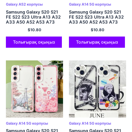
Galaxy A52 корпусы
Galaxy A14 5G корпусы
Samsung Galaxy S20 S21
Samsung Galaxy S20 S21
FE S22 S23 Ultra A13 A32
FE S22 S23 Ultra A13 A32
A33 A50 A52 A53 A73
A33 A50 A52 A53 A73
A54 A14 Рождество
A54 A14 жұмсақ қақпақ
$
10.80
$
10.80
мерекесіне арналған
бас сүйек раушан көбелек
қапшық
үшін қапшық
Толығырақ оқыңыз
Толығырақ оқыңыз
Galaxy A14 5G корпусы
Galaxy A14 5G корпусы
Samsung Galaxy S20 S21
Samsung Galaxy S20 S21