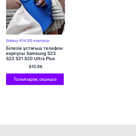
Galaxy A14 5G корпусы
Білезік ұстағыш телефон
корпусы Samsung S23
S22 S21 S20 Ultra Plus
A53 A14 A23 A13 A34
$
15.96
A54 A52 A32 A33 A72 5G
жұмсақ TPU қақпағы
Толығырақ оқыңыз