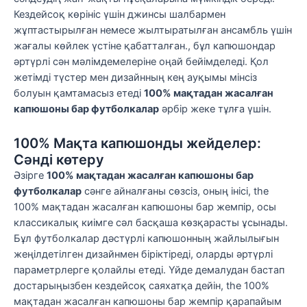
Кездейсоқ көрініс үшін джинсы шалбармен
жұптастырылған немесе жылтыратылған ансамбль үшін
жағалы көйлек үстіне қабатталған., бұл капюшондар
әртүрлі сән мәлімдемелеріне оңай бейімделеді. Қол
жетімді түстер мен дизайнның кең ауқымы мінсіз
болуын қамтамасыз етеді
100% мақтадан жасалған
капюшоны бар футболкалар
әрбір жеке тұлға үшін.
100% Мақта капюшонды жейделер:
Сәнді көтеру
Әзірге
100% мақтадан жасалған капюшоны бар
футболкалар
сәнге айналғаны сөзсіз, оның інісі, the
100% мақтадан жасалған капюшоны бар жемпір, осы
классикалық киімге сәл басқаша көзқарасты ұсынады.
Бұл футболкалар дәстүрлі капюшонның жайлылығын
жеңілдетілген дизайнмен біріктіреді, оларды әртүрлі
параметрлерге қолайлы етеді. Үйде демалудан бастап
достарыңызбен кездейсоқ саяхатқа дейін, the 100%
мақтадан жасалған капюшоны бар жемпір қарапайым