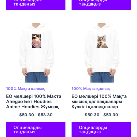
таңдаңыз
таңдаңыз
папкалары Әкелер күніне
сыйлық Әкелер күніне
арналған капюди Әкеге
арналған жаңа жылдық
сыйлық Әкеге арналған
түрлі түсті
100% Мақта қалпақ
100% Мақта қалпақ
ЕО мөлшері 100% Мақта
ЕО мөлшері 100% Мақта
Ahegao Бет Hoodies
мысық қалпақшалары
Anime Hoodies Жұмсақ
Күлкілі қалпақшалар
Hoodies Түрлі түсті
пуловер көп түсті
$
50.30
–
$
53.30
$
50.30
–
$
53.30
Опцияларды
Опцияларды
таңдаңыз
таңдаңыз