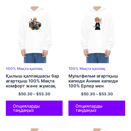
100% Мақта қалпақ
100% Мақта қалпақ
Қылыш қалпақшасы бар
Мультфильм ағартқыш
ағартқыш 100% Мақта
капюди Аниме капюди
комфорт және жұмсақ
100% Ерлер мен
пуловер капюшонды
әйелдерге арналған
$
50.30
–
$
53.30
$
50.30
–
$
53.30
свит-жейде Аниме
мақта-матадан жасалған
капюди көп түсті
габаритті пуловер
капюшонды жемпір ЕО
Опцияларды
Опцияларды
таңдаңыз
таңдаңыз
өлшемді капюди көп түсті