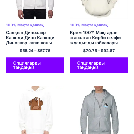
100% Мақта қалпақ
100% Мақта қалпақ
Салқын Динозавр
Крем 100% Мақтадан
Капюди Дино Капюди
жасалған Кирби селфи
Динозавр капюшоны
жұлдызды юбкалары
Үлкен өлшемді Zip Up
Ойынға арналған
$
55.24
–
$
57.76
$
70.75
–
$
92.67
Hoodie Ересек Динозавр
капюшонды футболкалар
Капустары 100%
Сүйкімді Кирби геймер
Мақтадан жасалған
қыз көйлегі Ең жақсы
Опцияларды
Опцияларды
таңдаңыз
таңдаңыз
ыңғайлы ЕО өлшемді
дос қалпақтары сәйкес
капюди. Көп түсті
келетін жұп капюдилері