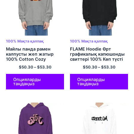
100% Мақта қалпақ
100% Мақта қалпақ
Майлы панда рамен
FLAME Hoodie Өрт
калпусты жеп жатыр
графикалық капюшонды
100% Cotton Cozy
свиттері 100% Көп түсті
Comfort Көп түсті
мақта комфорт капюди
$
50.30
–
$
53.30
$
50.30
–
$
53.30
Опцияларды
Опцияларды
таңдаңыз
таңдаңыз