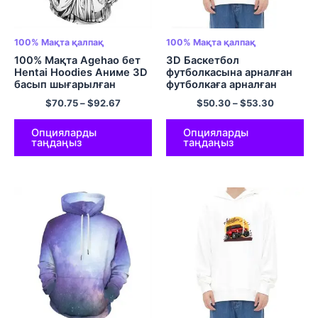
100% Мақта қалпақ
100% Мақта қалпақ
100% Мақта Agehao бет
3D Баскетбол
Hentai Hoodies Аниме 3D
футболкасына арналған
басып шығарылған
футболкаға арналған
пуловер капюстер
капюшоны бар футболка
$
70.75
–
$
92.67
$
50.30
–
$
53.30
100% Ерлер мен
әйелдерге арналған
Мақтадан жасалған
Опцияларды
Опцияларды
таңдаңыз
таңдаңыз
Ыңғайлы және Жұмсақ
Пуловер Түрлі түсті