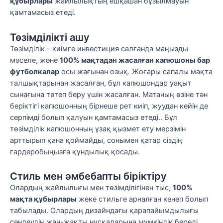
құбырлары
жайлылықтың ешқашан бұзылмауын
қамтамасыз етеді.
Төзімділікті ашу
Төзімділік - киімге инвестиция салғанда маңызды
мәселе, және
100% мақтадан жасалған капюшоны бар
футболкалар
осы жағынан озық. Жоғары сапалы мақта
талшықтарынан жасалған, бұл капюшондар уақыт
сынағына төтеп беру үшін жасалған. Матаның өзіне тән
беріктігі капюшонның бірнеше рет киіп, жуудан кейін де
серпімді болып қалуын қамтамасыз етеді.. Бұл
төзімділік капюшонның ұзақ қызмет ету мерзімін
арттырып қана қоймайды, сонымен қатар сіздің
гардеробыңызға құндылық қосады.
Стиль мен әмбебапты біріктіру
Олардың жайлылығы мен төзімділігінен тыс,
100%
мақта құбырлары
жеке стильге арналған кенеп болып
табылады. Олардың дизайндағы қарапайымдылығы
сәндеудің жан-жақты нұсқаларына мүмкіндік береді.