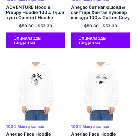
ADVENTURE Hoodie
Ahegao бет капюшонды
Preppy Hoodie 100% Түрлі
свиттері Хентай пуловер
түсті Comfort Hoodie
капюди 100% Cotton Cozy
Comfy Hoodie Түрлі түсті
$
50.30
–
$
53.30
$
50.30
–
$
53.30
Опцияларды
Опцияларды
таңдаңыз
таңдаңыз
100% Мақта қалпақ
100% Мақта қалпақ
Ahegao Face Hoodie
Ahegao Face Hoodie