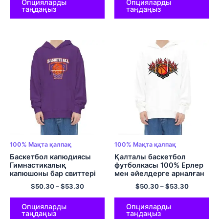
Опцияларды
Опцияларды
таңдаңыз
таңдаңыз
100% Мақта қалпақ
100% Мақта қалпақ
Баскетбол капюдиясы
Қалталы баскетбол
Гимнастикалық
футболкасы 100% Ерлер
капюшоны бар свиттері
мен әйелдерге арналған
Үлкен өлшемді пуловер
көп түсті мақта комфорт
$
50.30
–
$
53.30
$
50.30
–
$
53.30
капюшоны 100% Көп түсті
баскетбол қалпағы
ерлер мен әйелдерге
арналған мақта-матадан
Опцияларды
Опцияларды
таңдаңыз
таңдаңыз
жасалған ыңғайлы