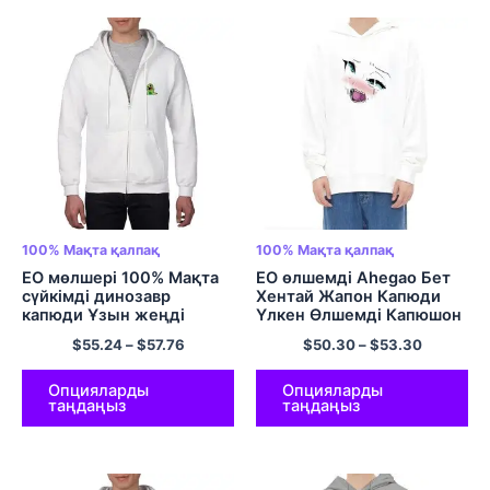
100% Мақта қалпақ
100% Мақта қалпақ
ЕО мөлшері 100% Мақта
ЕО өлшемді Ahegao Бет
сүйкімді динозавр
Хентай Жапон Капюди
капюди Ұзын жеңді
Үлкен Өлшемді Капюшон
Кавайи капюшоны үлкен
Свитер Аниме Капус
$
55.24
–
$
57.76
$
50.30
–
$
53.30
размерлі мультфильм
100% Мақтадан жасалған
кездейсоқ эстетикалық
ыңғайлы және жұмсақ
қысылған капюшон Түрлі
капюшондар көп түсті
Опцияларды
Опцияларды
таңдаңыз
таңдаңыз
түсті