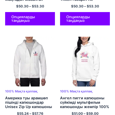
габаритті капюшонды көп
капюшонды свит көйлек
$
50.30
–
$
53.30
$
50.30
–
$
53.30
түсті жемпір
ЕО өлшемді жастықшасы
бар мақта капюшондар
салқын капюшон көп
Опцияларды
Опцияларды
таңдаңыз
таңдаңыз
түсті
100% Мақта қалпақ
100% Мақта қалпақ
Америка туы арамшөп
Ангел пигги капюшоны
пішінді капюшондар
сүйкімді мультфильм
Unisex Zip Up капюшоны
капюшонды жемпір 100%
бар жемпір 100% Cotton
Көп түсті мақта
$
55.24
–
$
57.76
$
51.00
–
$
59.00