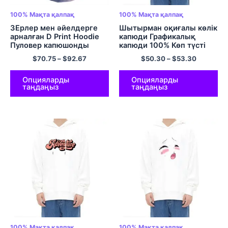
100% Мақта қалпақ
100% Мақта қалпақ
3Ерлер мен әйелдерге
Шытырман оқиғалы көлік
арналған D Print Hoodie
капюди Графикалық
Пуловер капюшонды
капюди 100% Көп түсті
свиттері Galaxy Cool
мақта-мата капюди
$
70.75
–
$
92.67
$
50.30
–
$
53.30
Novelty Hoodies 100%
Мақта
Опцияларды
Опцияларды
таңдаңыз
таңдаңыз
100% Мақта қалпақ
100% Мақта қалпақ