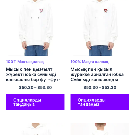
100% Мақта қалпақ
100% Мақта қалпақ
Мысық пен қызғылт
Мысық пен қызыл
жүректі юбка сүйкімді
жүрекке арналған юбка
капюшоны бар фут-фут-
Сүйкімді капюшонды
көйлек Үлкен өлшемді
свит-көйлек Үлкен
$
50.30
–
$
53.30
$
50.30
–
$
53.30
капюди 100% Мақта
өлшемді капюшон 100%
жұмсақ пуловер Сәйкес
Мақта жұмсақ пуловер
келетін Hoodie жұп
Сәйкес келетін Hoodie
Опцияларды
Опцияларды
таңдаңыз
таңдаңыз
Hoodie Ерлер мен
жұп Hoodie Ерлер мен
әйелдерге арналған ең
әйелдерге арналған ең
жақсы дос капюди Түрлі
жақсы дос капюди Түрлі
түсті
түсті