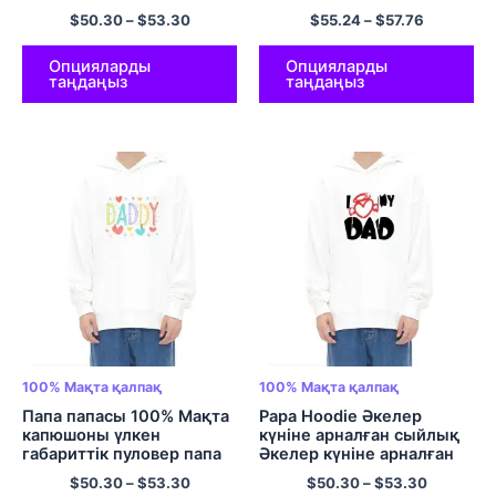
жемпір 100% Мақта
көремін.
$
50.30
–
$
53.30
$
55.24
–
$
57.76
жұмсақ ересектерге
арналған динозавр
қалпақтары үлкен
Опцияларды
Опцияларды
таңдаңыз
таңдаңыз
өлшемді гастрюльдер EU
өлшемді юбкалары көп
түсті
100% Мақта қалпақ
100% Мақта қалпақ
Папа папасы 100% Мақта
Papa Hoodie Әкелер
капюшоны үлкен
күніне арналған сыйлық
габариттік пуловер папа
Әкелер күніне арналған
капюди Әкелер күніне
капюди Әкеге арналған
$
50.30
–
$
53.30
$
50.30
–
$
53.30
арналған сыйлық Әкелер
сыйлық Ең жақсы әкеге