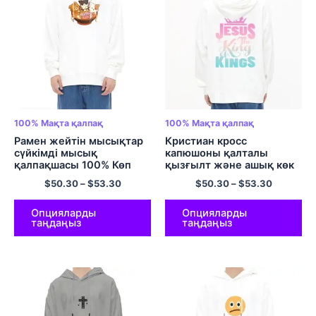
100% Мақта қалпақ
100% Мақта қалпақ
Рамен жейтін мысықтар
Кристиан кросс
сүйкімді мысық
капюшоны қалталы
қалпақшасы 100% Көп
қызғылт және ашық көк
түсті мақта-мата капюди
градиент қалпақшасы
$
50.30
–
$
53.30
$
50.30
–
$
53.30
Үлкен габаритті
капюшоны Толтырылған
мақта-мата Ыңғайлы
Опцияларды
Опцияларды
таңдаңыз
таңдаңыз
және жұмсақ капюди көп
түсті