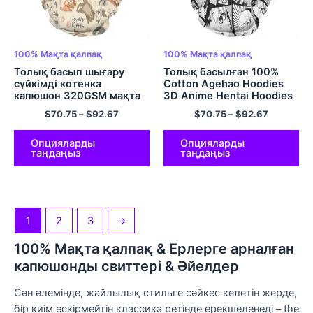
100% Мақта қалпақ
100% Мақта қалпақ
Толық басып шығару
Толық басылған 100%
сүйкімді котенка
Cotton Agehao Hoodies
капюшон 320GSM мақта
3D Anime Hentai Hoodies
$
70.75
–
$
92.67
$
70.75
–
$
92.67
Опцияларды
Опцияларды
таңдаңыз
таңдаңыз
1
2
3
→
100% Мақта қалпақ & Ерлерге арналған
капюшонды свиттері & Әйелдер
Сән әлемінде, жайлылық стильге сәйкес келетін жерде,
бір киім ескірмейтін классика ретінде ерекшеленеді – the