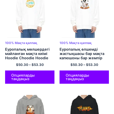
100% Мақта қалпақ
100% Мақта қалпақ
Еуропалық мөлшердегі
Еуропалық өлшемді
майланған мақта киімі
жастықшасы бар мақта
Hoodie Choodie Hoodie
капюшоны бар жемпір
көшеде пайда болды
Үздік маусымдық
$
50.30
–
$
53.30
$
50.30
–
$
53.30
100% Көп түсті мақта-
капюшондар Хэллоуинге
мата капюди
арналған габариттік
қалпақшалар Түрлі түсті
Опцияларды
Опцияларды
таңдаңыз
таңдаңыз
100% Мақта