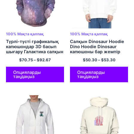
100% Мақта қалпақ
100% Мақта қалпақ
Түрлі-түсті графикалық
Салқын Dinosaur Hoodie
капюшондар 3D басып
Dino Hoodie Dinosaur
шығару Галактика салқын
капюшоны бар жемпір
капюшоны бар жемпір
100% Мақта жұмсақ
$
70.75
–
$
92.67
$
50.30
–
$
53.30
100% Қалталы
ересектерге арналған
қалпақшалары бар мақта
динозавр қалпақтары
салқын дизайн 320GSM
үлкен өлшемді
Опцияларды
Опцияларды
таңдаңыз
таңдаңыз
мақта
гастрюльдер EU өлшемді
юбкалары көп түсті