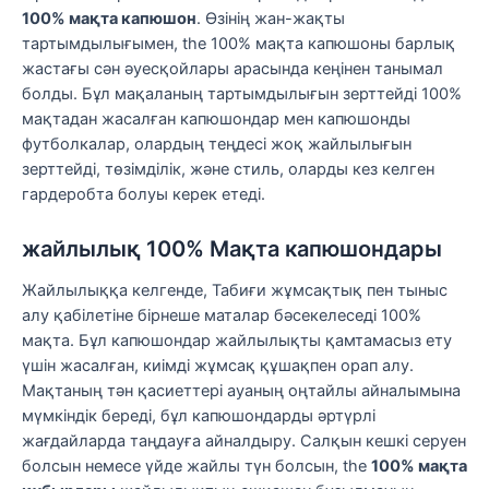
100% мақта капюшон
. Өзінің жан-жақты
тартымдылығымен, the 100% мақта капюшоны барлық
жастағы сән әуесқойлары арасында кеңінен танымал
болды. Бұл мақаланың тартымдылығын зерттейді 100%
мақтадан жасалған капюшондар мен капюшонды
футболкалар, олардың теңдесі жоқ жайлылығын
зерттейді, төзімділік, және стиль, оларды кез келген
гардеробта болуы керек етеді.
жайлылық 100% Мақта капюшондары
Жайлылыққа келгенде, Табиғи жұмсақтық пен тыныс
алу қабілетіне бірнеше маталар бәсекелеседі 100%
мақта. Бұл капюшондар жайлылықты қамтамасыз ету
үшін жасалған, киімді жұмсақ құшақпен орап алу.
Мақтаның тән қасиеттері ауаның оңтайлы айналымына
мүмкіндік береді, бұл капюшондарды әртүрлі
жағдайларда таңдауға айналдыру. Салқын кешкі серуен
болсын немесе үйде жайлы түн болсын, the
100% мақта