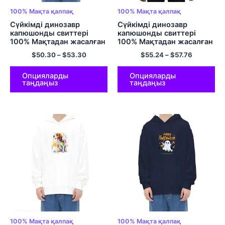
100% Мақта қалпақ
100% Мақта қалпақ
Сүйкімді динозавр
Сүйкімді динозавр
капюшонды свиттері
капюшонды свиттері
100% Мақтадан жасалған
100% Мақтадан жасалған
ыңғайлы ЕО өлшемді
ыңғайлы ЕО өлшемді Zip
$
50.30
–
$
53.30
$
55.24
–
$
57.76
пуловер ерлер мен
Up Hoodies Ерлер мен
әйелдерге арналған
әйелдерге арналған
үлкен габариттік капюди
үлкен габариттік Hoodie
Опцияларды
Опцияларды
таңдаңыз
таңдаңыз
Ең жақсы достар капюдиі
Ең жақсы достар Капус
Түрлі түсті
Түрлі түсті
100% Мақта қалпақ
100% Мақта қалпақ