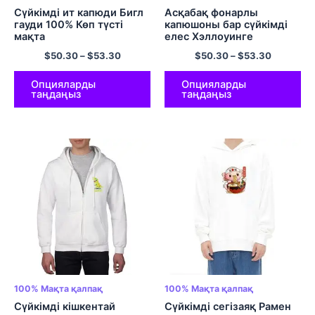
Сүйкімді ит капюди Бигл
Асқабақ фонарлы
гауди 100% Көп түсті
капюшоны бар сүйкімді
мақта
елес Хэллоуинге
арналған капюшоны бар
$
50.30
–
$
53.30
$
50.30
–
$
53.30
жемпір 100% Ерлер мен
әйелдерге арналған
мақта-матадан жасалған
Опцияларды
Опцияларды
таңдаңыз
таңдаңыз
комфорт пуловер
100% Мақта қалпақ
100% Мақта қалпақ
Сүйкімді кішкентай
Сүйкімді сегізаяқ Рамен