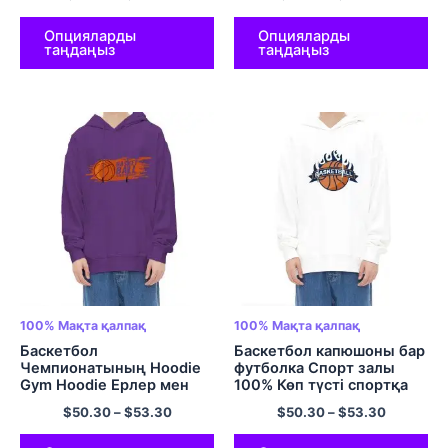
Cozy Comfort Hoodies
Cool Hoodie Multicolor
Опцияларды
Опцияларды
таңдаңыз
таңдаңыз
100% Мақта қалпақ
100% Мақта қалпақ
Баскетбол
Баскетбол капюшоны бар
Чемпионатының Hoodie
футболка Спорт залы
Gym Hoodie Ерлер мен
100% Көп түсті спортқа
әйелдер спорттық
арналған мақта-матадан
$
50.30
–
$
53.30
$
50.30
–
$
53.30
Hoodie 100% Көп түсті
жасалған ыңғайлы
мақта-мата капюди
калпус