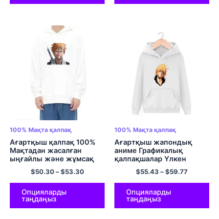
калпус
100% Мақта қалпақ
100% Мақта қалпақ
Ағартқыш қалпақ 100%
Ағартқыш жапондық
Мақтадан жасалған
аниме Графикалық
ыңғайлы және жұмсақ
қалпақшалар Үлкен
кездейсоқ капюшонды
өлшемді пуловер
$
50.30
–
$
53.30
$
55.43
–
$
59.77
свит көйлек Аниме
капюшонды свит-көйлек
капюди пуловер қалталы
ЕО өлшемді юбкалары
капюшон Түрлі түсті
Полиэстер юбкалары
Опцияларды
Опцияларды
таңдаңыз
таңдаңыз
Түрлі түсті