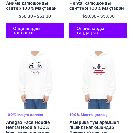
Аниме капюшонды
Hentai капюшонды
свитер 100% Мақтадан
свиттері 100% Мақтадан
жасалған габаритті
жасалған ұзын жеңді
$
50.30
–
$
53.30
$
50.30
–
$
53.30
жайлы жайлылық көп
пуловер көп түсті
түсті капюстер
Опцияларды
Опцияларды
таңдаңыз
таңдаңыз
100% Мақта қалпақ
100% Мақта қалпақ
Ahegao Face Hoodie
Америка туы арамшөп
Hentai Hoodie 100%
пішінді капюшондар
Мақтадан жасалған
Үлкен габариттік