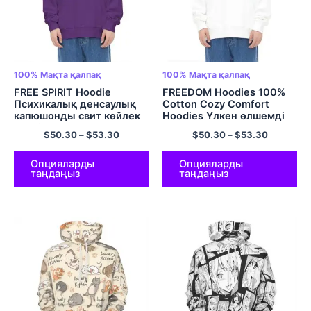
100% Мақта қалпақ
100% Мақта қалпақ
FREE SPIRIT Hoodie
FREEDOM Hoodies 100%
Психикалық денсаулық
Cotton Cozy Comfort
капюшонды свит көйлек
Hoodies Үлкен өлшемді
Түрлі түсті
Hoodies Көп түсті
$
50.30
–
$
53.30
$
50.30
–
$
53.30
Опцияларды
Опцияларды
таңдаңыз
таңдаңыз