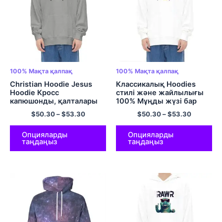
100% Мақта қалпақ
100% Мақта қалпақ
Christian Hoodie Jesus
Классикалық Hoodies
Hoodie Кросс
стилі және жайлылығы
капюшонды, қалталары
100% Мұңды жүзі бар
бар габаритті калпусты
мақта капюшон эмо
$
50.30
–
$
53.30
$
50.30
–
$
53.30
100% Мақтадан жасалған
капюшонды свиттері
жайлылық пен жұмсақ
Үлкен өлшемді пуловер
капюди Күнделікті көше
капюшоны Түрлі түсті
Опцияларды
Опцияларды
таңдаңыз
таңдаңыз
киімдері көп түсті