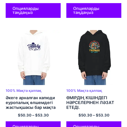
күніне арналған юбка
арналған капюди Түрлі
Әкеге сыйлық Ең жақсы
түсті
Опцияларды
Опцияларды
таңдаңыз
таңдаңыз
әке папкалары Түрлі түсті
100% Мақта қалпақ
100% Мақта қалпақ
Әкеге арналған капюди
ӨМІРДІҢ КІШІНДЕГІ
еуропалық өлшемдегі
НӘРСЕЛЕРІНЕН ЛӘЗАТ
жастықшасы бар мақта
ЕТЕДІ.
капюшонды свит-көйлек
$
50.30
–
$
53.30
$
50.30
–
$
53.30
Әкеге арналған
капюшондар Үлкен
габариттік папа папа
Опцияларды
Опцияларды