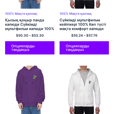
100% Мақта қалпақ
100% Мақта қалпақ
Қызық қоңыр панда
Сүйкімді мультфильм
капюди Сүйкімді
кейіпкері 100% Көп түсті
мультфильм капюди 100%
мақта комфорт капюди
Көп түсті мақта-мата
$
50.30
–
$
53.30
$
55.24
–
$
57.76
капюди
Опцияларды
Опцияларды
таңдаңыз
таңдаңыз