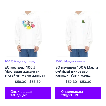
100% Мақта қалпақ
100% Мақта қалпақ
ЕО мөлшері 100%
ЕО мөлшері 100% Мақта
Мақтадан жасалған
сүйкімді динозавр
ыңғайлы және жұмсақ
капюдиі Ұзын жеңді
капюшондар отбасылық
Кавайи капюшоны үлкен
$
50.30
–
$
53.30
$
50.30
–
$
53.30
капюдиі Сәйкес келетін
размерлі мультфильмдік
капюди Үлкен өлшемді
кездейсоқ эстетикалық
пуловер капюшонды,
пуловер көп түсті топас
Опцияларды
Опцияларды
таңдаңыз
таңдаңыз
жеңі ұзын жейде көп
түсті