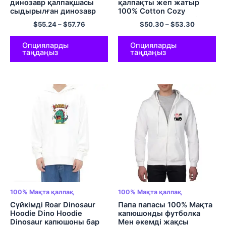
динозавр қалпақшасы
қалпақты жеп жатыр
сыдырылған динозавр
100% Cotton Cozy
капюшоны бар жемпір
Comfort Hoodie Түрлі
$
55.24
–
$
57.76
$
50.30
–
$
53.30
100% Мақтадан жасалған
түсті
кездейсоқ және ыңғайлы
ересек динозавр
Опцияларды
Опцияларды
таңдаңыз
таңдаңыз
қалпақшалары Үлкен
өлшемді капюдилер Түрлі
түсті
100% Мақта қалпақ
100% Мақта қалпақ
Сүйкімді Roar Dinosaur
Папа папасы 100% Мақта
Hoodie Dino Hoodie
капюшонды футболка
Dinosaur капюшоны бар
Мен әкемді жақсы