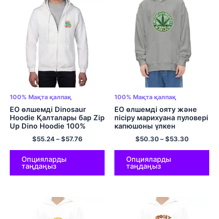
100% Мақта қалпақ
100% Мақта қалпақ
ЕО өлшемді Dinosaur
ЕО өлшемді ояту және
Hoodie Қалталары бар Zip
пісіру марихуана пуловері
Up Dino Hoodie 100%
капюшоны үлкен
Мақтадан жасалған
габаритсіз қалпақ 100%
$
55.24
–
$
57.76
$
50.30
–
$
53.30
ыңғайлы және кездейсоқ
Мақтадан жасалған
қалпақшалар
ыңғайлы және жұмсақ
ересектерге арналған
капюшон көп түсті
Опцияларды
Опцияларды
таңдаңыз
таңдаңыз
динозаврға арналған
юбкалар жанұялық
қалпақшалар Түрлі түсті