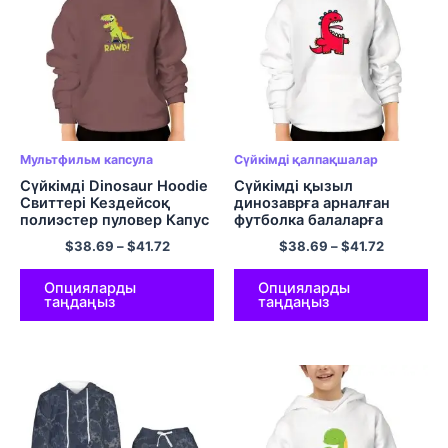
Мультфильм капсула
Сүйкімді қалпақшалар
Сүйкімді Dinosaur Hoodie
Сүйкімді қызыл
Свиттері Кездейсоқ
динозаврға арналған
полиэстер пуловер Капус
футболка балаларға
Қоңыр
арналған кездейсоқ
$
38.69
–
$
41.72
$
38.69
–
$
41.72
пуловер юбка
Опцияларды
Опцияларды
таңдаңыз
таңдаңыз