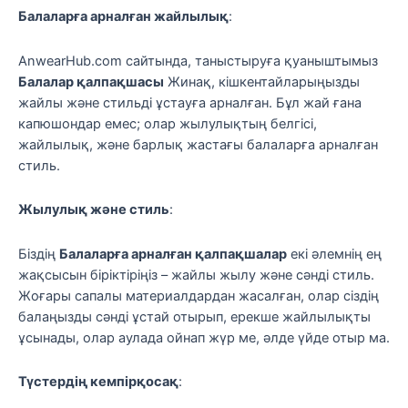
Балаларға арналған жайлылық
:
AnwearHub.com сайтында, таныстыруға қуаныштымыз
Балалар қалпақшасы
Жинақ, кішкентайларыңызды
жайлы және стильді ұстауға арналған. Бұл жай ғана
капюшондар емес; олар жылулықтың белгісі,
жайлылық, және барлық жастағы балаларға арналған
стиль.
Жылулық және стиль
:
Біздің
Балаларға арналған қалпақшалар
екі әлемнің ең
жақсысын біріктіріңіз – жайлы жылу және сәнді стиль.
Жоғары сапалы материалдардан жасалған, олар сіздің
балаңызды сәнді ұстай отырып, ерекше жайлылықты
ұсынады, олар аулада ойнап жүр ме, әлде үйде отыр ма.
Түстердің кемпірқосақ
: