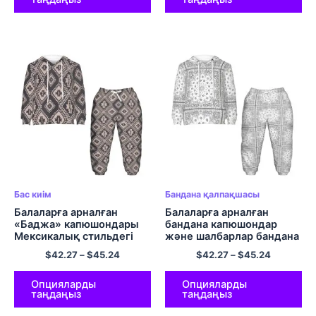
капюди жиынтығы
Бас киім
Бандана қалпақшасы
Балаларға арналған
Балаларға арналған
«Баджа» капюшондары
бандана капюшондар
Мексикалық стильдегі
және шалбарлар бандана
капюшондар мен
капюди жиынтықтары
$
42.27
–
$
45.24
$
42.27
–
$
45.24
шалбарлар жайлы
Ұлдарға арналған
полиэстерден жасалған
комфорт полиэфирлі
капюшондар жиынтығы
капюди жиынтықтары
Опцияларды
Опцияларды
таңдаңыз
таңдаңыз