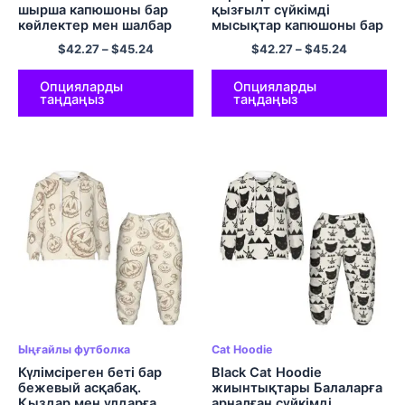
шырша капюшоны бар
қызғылт сүйкімді
көйлектер мен шалбар
мысықтар капюшоны бар
жайлы полиэфир
көйлектер мен шалбар
$
42.27
–
$
45.24
$
42.27
–
$
45.24
қалпақшалары балаларға
балаларға арналған
арналған жаңа жылдық
сүйкімді капюди
сыйлықтар
жиынтықтары
Опцияларды
Опцияларды
таңдаңыз
таңдаңыз
Ыңғайлы футболка
Cat Hoodie
Күлімсіреген беті бар
Black Cat Hoodie
бежевый асқабақ.
жиынтықтары Балаларға
Қыздар мен ұлдарға
арналған сүйкімді