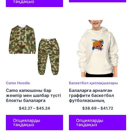
таңдаңыз
Camo Hoodie
Баскетбол қалпақшалары
Camo капюшоны бар
Балаларға арналған
жемпір мен шалбар түсті
граффити баскетбол
блокты балаларға
футболкасының
арналған капюшон
футболкаға арналған
$
42.27
–
$
45.24
$
38.69
–
$
41.72
жиынтықтары
футболкаға арналған
футболка ұл балаларға
арналған күнделікті
Опцияларды
Опцияларды
таңдаңыз
таңдаңыз
киімдері