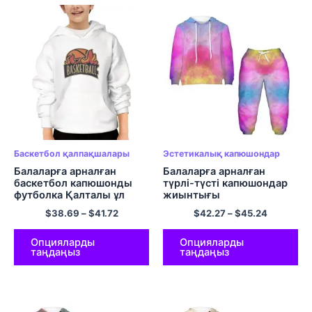
Баскетбол қалпақшалары
Эстетикалық капюшондар
Балаларға арналған
Балаларға арналған
баскетбол капюшонды
түрлі-түсті капюшондар
футболка Қалталы ұл
жиынтығы
қыздарға арналған
$
38.69
–
$
41.72
$
42.27
–
$
45.24
күнделікті киім
Опцияларды
Опцияларды
таңдаңыз
таңдаңыз