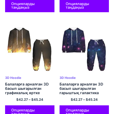
Опцияларды
Опцияларды
таңдаңыз
таңдаңыз
3D Hoodie
3D Hoodie
Балаларға арналған 3D
Балаларға арналған 3D
басып шығарылған
басып шығарылған
графикалық өртке
ғарыштық галактика
арналған капюшоны бар
капюшоны бар көйлектер
$
42.27
–
$
45.24
$
42.27
–
$
45.24
жемпір мен шалбар.
мен шалбарлар Galaxy
Hoodie киімдері
Полиэфирден жасалған
Опцияларды
Опцияларды
таңдаңыз
таңдаңыз