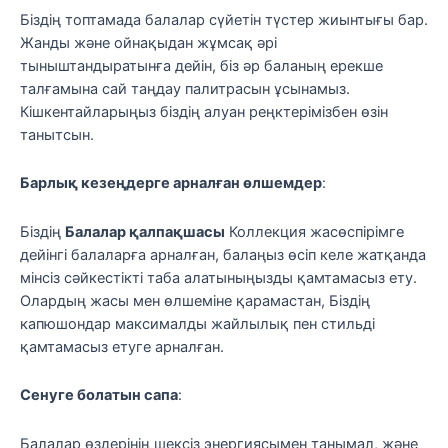
Біздің топтамада балалар сүйетін түстер жиынтығы бар.
Жанды және ойнақыдан жұмсақ әрі
тыныштандыратынға дейін, біз әр баланың ерекше
талғамына сай таңдау палитрасын ұсынамыз.
Кішкентайларыңыз біздің алуан реңктерімізбен өзін
танытсын.
Барлық кезеңдерге арналған өлшемдер
:
Біздің
Балалар қалпақшасы
Коллекция жасөспірімге
дейінгі балаларға арналған, балаңыз өсіп келе жатқанда
мінсіз сәйкестікті таба алатыныңызды қамтамасыз ету.
Олардың жасы мен өлшеміне қарамастан, Біздің
капюшондар максималды жайлылық пен стильді
қамтамасыз етуге арналған.
Сенуге болатын сапа
:
Балалар өздерінің шексіз энергиясымен танымал, және