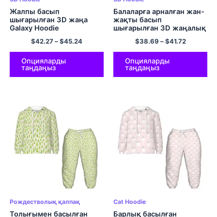
Жалпы басып
Балаларға арналған жан-
шығарылған 3D жаңа
жақты басып
Galaxy Hoodie
шығарылған 3D жаңалық
жиынтықтары
басып шығарылған отқа
$
42.27
–
$
45.24
$
38.69
–
$
41.72
Графикалық капюшонды
арналған комфорт
свиттері мен балаларға
полиэфирлі капюшон
арналған шалбар
Опцияларды
Опцияларды
таңдаңыз
таңдаңыз
Рождестволық қалпақ
Cat Hoodie
Толығымен басылған
Барлық басылған