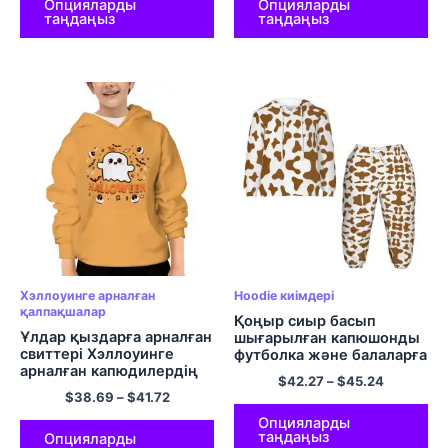
Опцияларды
Опцияларды
таңдаңыз
таңдаңыз
Хэллоуинге арналған
Hoodie киімдері
қалпақшалар
Қоңыр сиыр басып
Ұлдар қыздарға арналған
шығарылған капюшонды
свиттері Хэллоуинге
футболка және балаларға
арналған капюдилердің
арналған шалбар Толық
$
42.27
–
$
45.24
үстіңгі киімдері
басып шығарылған
$
38.69
–
$
41.72
Күнделікті қалпақшалар
графикалық капюди
Полиэстер ұзын жеңді
киімдері
Опцияларды
таңдаңыз
сыртқы киім
Опцияларды