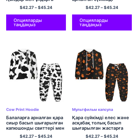
арналған комфорт
капюшоны жайлы
$
42.27
–
$
45.24
$
42.27
–
$
45.24
полиэфирлі қалпақ
полиэфирлі юбка
жиынтығы
жиынтықтары
Опцияларды
Опцияларды
таңдаңыз
таңдаңыз
Cow Print Hoodie
Мультфильм капсула
Балаларға арналған қара
Қара сүйкімді елес және
сиыр басып шығарылған
асқабақ толық басып
капюшонды свиттері мен
шығарылған жастарға
шалбары толық басып
арналған юбка жиынтығы
$
42.27
–
$
45.24
$
42.27
–
$
45.24