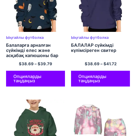
Ыңғайлы футболка
Ыңғайлы футболка
Балаларға арналған
БАЛАЛАР сүйкімді
сүйкімді елес және
күлімсіреген свитер
асқабақ капюшоны бар
свит-көйлек Хэллоуинге
$
38.69
–
$
39.79
$
38.69
–
$
41.72
арналған қалталы
полиэстер пуловер
қалталары бар көк көк
Опцияларды
Опцияларды
таңдаңыз
таңдаңыз