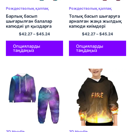
Рождестволық қалпақ
Рождестволық қалпақ
Барлық басып
Толық басып шығаруға
шығарылған балалар
арналған жаңа жылдық
капюдиі ұл қыздарға
капюди киімдері
арналған Рождестволық
Балаларға арналған жаңа
$
42.27
–
$
45.24
$
42.27
–
$
45.24
капюди киімдері
жылдық капюди
жиынтығы қызыл
Опцияларды
Опцияларды
таңдаңыз
таңдаңыз
3D Hoodie
3D Hoodie