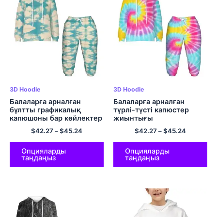
3D Hoodie
3D Hoodie
Балаларға арналған
Балаларға арналған
бұлтты графикалық
түрлі-түсті капюстер
капюшоны бар көйлектер
жиынтығы
мен шалбарлар жайлы
$
42.27
–
$
45.24
$
42.27
–
$
45.24
полиэфирден жасалған
капюшон жиынтықтары
Опцияларды
Опцияларды
таңдаңыз
таңдаңыз