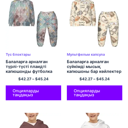
Түс блоктары
Мультфильм капсула
Балаларға арналған
Балаларға арналған
түрлі-түсті плаидті
сүйкімді мысық
капюшонды футболка
капюшоны бар көйлектер
мен шалбар
мен шалбарлар жайлы
$
42.27
–
$
45.24
$
42.27
–
$
45.24
полиэфирден жасалған
юбка жиынтықтары
Опцияларды
Опцияларды
таңдаңыз
таңдаңыз