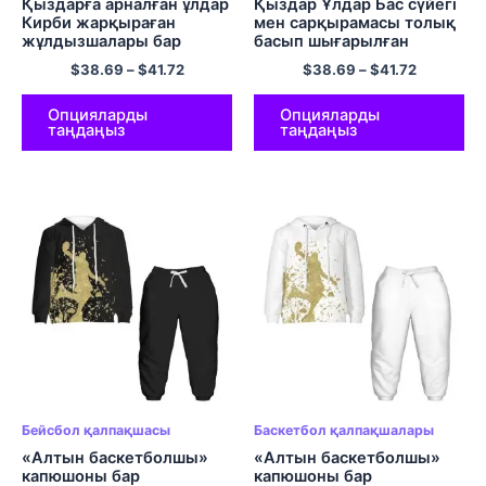
Қыздарға арналған ұлдар
Қыздар Ұлдар Бас сүйегі
Кирби жарқыраған
мен сарқырамасы толық
жұлдызшалары бар
басып шығарылған
сүйкімді капюшонды
капюшоны қалталы
$
38.69
–
$
41.72
$
38.69
–
$
41.72
свитер жайлылық
жемпір пуловер
Полиэстер пуловер
Полиэстер юбка
капюди
Хэллоуин қалпақшасы
Опцияларды
Опцияларды
таңдаңыз
таңдаңыз
Бейсбол қалпақшасы
Баскетбол қалпақшалары
«Алтын баскетболшы»
«Алтын баскетболшы»
капюшоны бар
капюшоны бар