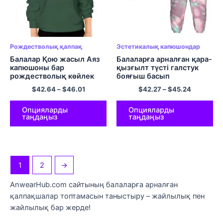
Рождестволық қалпақ
Эстетикалық капюшондар
Балалар Қою жасыл Аяз
Балаларға арналған қара-
капюшоны бар
қызғылт түсті галстук
рождестволық көйлек
бояғыш басып
жүннен жасалған жылы
шығарылған юбка
$
42.64
–
$
46.01
$
42.27
–
$
45.24
және жұмсақ полиэстер
жиынтықтары Қыздар
пуловер
мен ұлдарға арналған
жайлы полиэфирден
Опцияларды
Опцияларды
таңдаңыз
таңдаңыз
жасалған капюстер
жиынтықтары
1
2
→
AnwearHub.com сайтының балаларға арналған
қалпақшалар топтамасын таныстыру – жайлылық пен
жайлылық бар жерде!