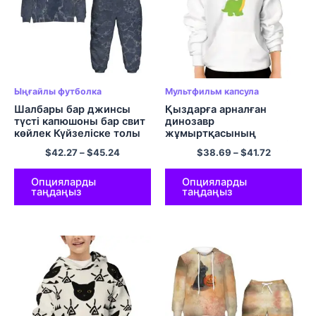
Ыңғайлы футболка
Мультфильм капсула
Шалбары бар джинсы
Қыздарға арналған
түсті капюшоны бар свит
динозавр
көйлек Күйзеліске толы
жұмыртқасының
капюшон жиынтықтары
капюшоны бар свиттері
$
42.27
–
$
45.24
$
38.69
–
$
41.72
Қыздар мен ұлдарға
арналған жайлылық
полиэфирлі капюшоны
Опцияларды
Опцияларды
таңдаңыз
таңдаңыз
жиынтықтары