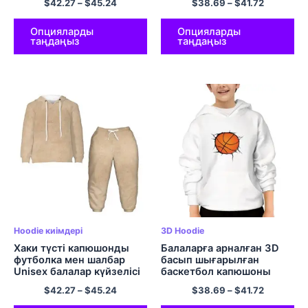
$
42.27
–
$
45.24
$
38.69
–
$
41.72
комфорт капюди
пуловер
жиынтықтары
Опцияларды
Опцияларды
таңдаңыз
таңдаңыз
Hoodie киімдері
3D Hoodie
Хаки түсті капюшонды
Балаларға арналған 3D
футболка мен шалбар
басып шығарылған
Unisex балалар күйзелісі
баскетбол капюшоны
бар юбка жиынтықтары
балаларға арналған
$
42.27
–
$
45.24
$
38.69
–
$
41.72
жайлылық полиэфирлі
комфорт полиэстер
юбка киімдері
пуловер капюшоны