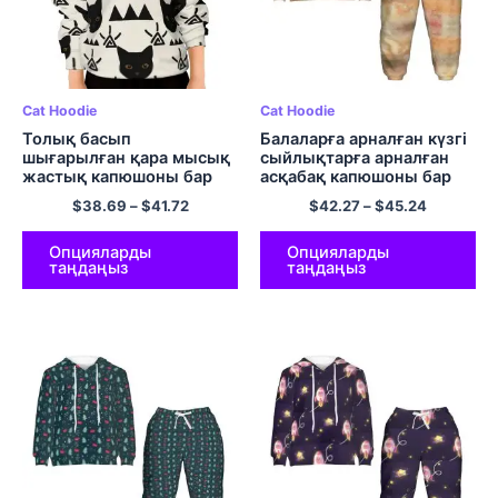
Cat Hoodie
Cat Hoodie
Толық басып
Балаларға арналған күзгі
шығарылған қара мысық
сыйлықтарға арналған
жастық капюшоны бар
асқабақ капюшоны бар
полиэфирлі футболка
толық басып шығарылған
$
38.69
–
$
41.72
$
42.27
–
$
45.24
Қыздар мен ұлдарға
түрлі-түсті капюшоны бар
арналған жұмсақ әрі
қара мысық
ыңғайлы мысық
Опцияларды
Опцияларды
таңдаңыз
таңдаңыз
капюшондары