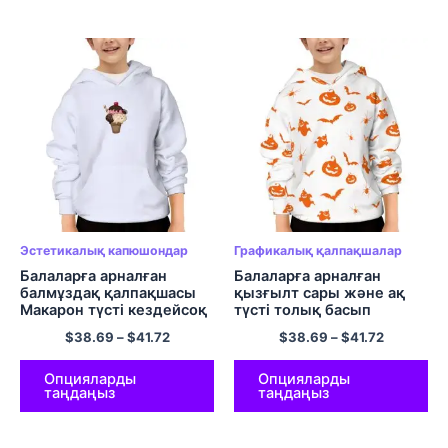
Эстетикалық капюшондар
Графикалық қалпақшалар
Балаларға арналған
Балаларға арналған
балмұздақ қалпақшасы
қызғылт сары және ақ
Макарон түсті кездейсоқ
түсті толық басып
пуловер капюди
шығарылған жарқанат
$
38.69
–
$
41.72
$
38.69
–
$
41.72
Балаларға арналған киім
пен асқабақ капюшоны
Хэллоуинге арналған
юбка Полиэстер
Опцияларды
Опцияларды
таңдаңыз
таңдаңыз
капюшонды свит