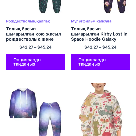
Рождестволық қалпақ
Мультфильм капсула
Толық басып
Толық басып
шығарылған қою жасыл
шығарылған Kirby Lost in
рождестволық және
Space Hoodie Galaxy
қызыл қалталы
Hoodie балаларға
$
42.27
–
$
45.24
$
42.27
–
$
45.24
капюшонды топс пен
арналған комфорт
шалбар балаларға
капюди жиынтықтары
арналған ыңғайлы
Опцияларды
Опцияларды
таңдаңыз
таңдаңыз
полиэфирлі юбка
жиынтықтары