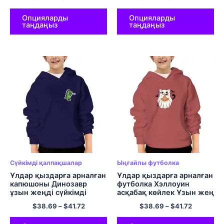
шығарылған графикалық
балаларға арналған
капюшондық киімдер
жайлылық Хэллоуинге
арналған капюди
Опцияларды
Опцияларды
таңдаңыз
таңдаңыз
Сүйкімді қалпақшалар
Ыңғайлы футболка
Ұлдар қыздарға арналған
Ұлдар қыздарға арналған
капюшоны Динозавр
футболка Хэллоуин
ұзын жеңді сүйкімді
асқабақ көйлек Ұзын жең
мультфильмдер Пуловер
сүйкімді Ghost топс
$
38.69
–
$
41.72
$
38.69
–
$
41.72
Күнделікті юбка көгілдір
пуловер
көк