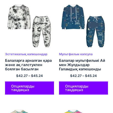
Эстетикалық капюшондар
Мультфильм капсула
Балаларға арналған қара
Балалар мультфильмі Ай
және ақ галстукпен
мен Жұлдыздар
боялған басылған
Ғаламдық капюшонды
капюшондар мен шалбар
жемпір мен шалбар
$
42.27
–
$
45.24
$
42.27
–
$
45.24
қыздар мен ұлдарға
Галакси капюди
арналған комфорт
жиынтығы
полиэфирлі юбка
Опцияларды
Опцияларды
таңдаңыз
таңдаңыз
жиынтықтары