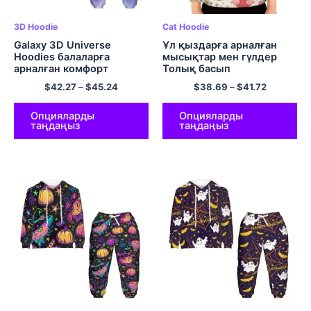
3D Hoodie
Cat Hoodie
Galaxy 3D Universe
Ұл қыздарға арналған
Hoodies балаларға
мысықтар мен гүлдер
арналған комфорт
Толық басып
полиэфирлі капюшоны
шығарылған капюшоны
$
42.27
–
$
45.24
$
38.69
–
$
41.72
бар көйлектер мен
бар футболка Қалталары
шалбарлар
бар полиэстерден
жасалған капюшондар
Опцияларды
Опцияларды
таңдаңыз
таңдаңыз
Күнделікті және ыңғайлы
капюди Рождестволық
сыйлық