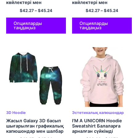
көйлектері мен
көйлектері мен
шалбарлары Балаларға
шалбарлары Балаларға
$
42.27
–
$
45.24
$
42.27
–
$
45.24
арналған баскетбол
арналған баскетбол
капюшоны жиынтығы
капюси жиынтығы Ақ
Қара полиэфир
полиэстер
Опцияларды
Опцияларды
таңдаңыз
таңдаңыз
3D Hoodie
Эстетикалық капюшондар
Жасыл Galaxy 3D басып
I'M A UNICORN Hoodie
шығарылған графикалық
Sweatshirt Балаларға
капюшондар мен шалбар
арналған сүйкімді
балаларға арналған
мультфильм капюди