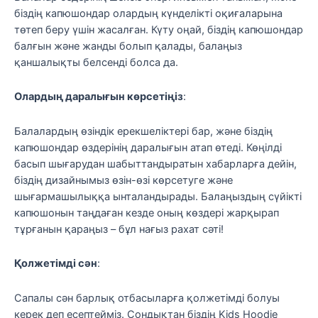
біздің капюшондар олардың күнделікті оқиғаларына
төтеп беру үшін жасалған. Күту оңай, біздің капюшондар
балғын және жанды болып қалады, балаңыз
қаншалықты белсенді болса да.
Олардың даралығын көрсетіңіз
:
Балалардың өзіндік ерекшеліктері бар, және біздің
капюшондар өздерінің даралығын атап өтеді. Көңілді
басып шығарудан шабыттандыратын хабарларға дейін,
біздің дизайнымыз өзін-өзі көрсетуге және
шығармашылыққа ынталандырады. Балаңыздың сүйікті
капюшонын таңдаған кезде оның көздері жарқырап
тұрғанын қараңыз – бұл нағыз рахат сәті!
Қолжетімді сән
:
Сапалы сән барлық отбасыларға қолжетімді болуы
керек деп есептейміз. Сондықтан біздің Kids Hoodie