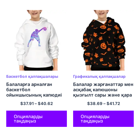
Баскетбол қалпақшалары
Графикалық қалпақшалар
Балаларға арналған
Балалар жарғанаттар мен
баскетбол
асқабақ капюшоны
ойыншысының капюдиі
қызғылт сары және қара
Жеңіл капюшоны бар
Хэллоуинге арналған
$
37.91
–
$
40.62
$
38.69
–
$
41.72
жемпір пуловерлік
капюшон
капюшоны
Жасөспірімдерге
арналған күнделікті және
Опцияларды
Опцияларды
таңдаңыз
таңдаңыз
ыңғайлы капюшонды
полиэфир