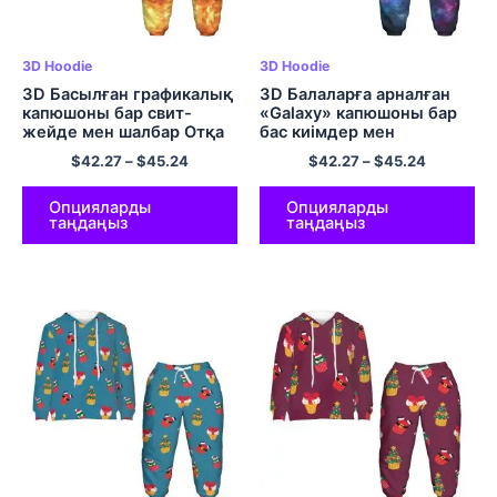
3D Hoodie
3D Hoodie
3D Басылған графикалық
3D Балаларға арналған
капюшоны бар свит-
«Galaxy» капюшоны бар
жейде мен шалбар Отқа
бас киімдер мен
арналған юбка
шалбарлар Universe
$
42.27
–
$
45.24
$
42.27
–
$
45.24
жиынтықтары Балаларға
Hoodie жиынтықтары
арналған жайлы
полиэфир капюди
Опцияларды
Опцияларды
таңдаңыз
таңдаңыз