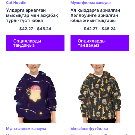
Cat Hoodie
Мультфильм капсула
Ұлдарға арналған
Ұл қыздарға арналған
мысықтар мен асқабақ
Хэллоуинге арналған
түрлі-түсті юбка
юбка жиынтықтары
жиынтықтары
Сүйкімді Ghost және
$
42.27
–
$
45.24
$
42.27
–
$
45.24
Графикалық полиэфирлі
Өрмекші торы теңіз
балаларға арналған
флоты капюдилері мен
Хэллоуинге арналған
шалбарлары жайлы
Опцияларды
Опцияларды
таңдаңыз
таңдаңыз
капюстер жиынтығы
полиэфирлі юбка
жиынтықтары
Мультфильм капсула
Ыңғайлы футболка