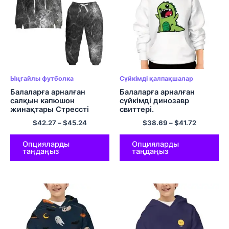
Ыңғайлы футболка
Сүйкімді қалпақшалар
Балаларға арналған
Балаларға арналған
салқын капюшон
сүйкімді динозавр
жинақтары Стрессті
свиттері.
капюшонды свиттері мен
$
42.27
–
$
45.24
$
38.69
–
$
41.72
шалбары жайлы
полиэфирлі юбка
жиынтықтары
Опцияларды
Опцияларды
таңдаңыз
таңдаңыз