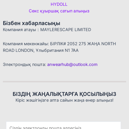
HYDOLL
Секс қуыршақ сатып алыңыз
Бізбен хабарласыңы
Компания атауы：MAYLERESCAPE LIMITED
Компания мекенжайы: БІРЛІК# 2052 275 ЖАҢА NORTH
ROAD LONDON, Ұлыбритания N1 7AA
Электрондық пошта:
anwearhub@outlook.com
БІЗДІҢ ЖАҢАЛЫҚТАРҒА ҚОСЫЛЫҢЫЗ
Кіріс жәшігіңізге апта сайын жаңа өнер алыңыз!
Э