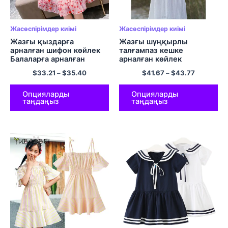
Жасөспірімдер киімі
Жасөспірімдер киімі
Жазғы қыздарға
Жазғы шұңқырлы
арналған шифон көйлек
талғампаз кешке
Балаларға арналған
арналған көйлек
қысқа жеңді қызғылт
Балаларға арналған ұзын
$
33.21
–
$
35.40
$
41.67
–
$
43.77
түсті жүректі басылған
кешкі сарафан
гүлді көйлектер тәтті
жасөспірімдерге
балалар ханшайымының
арналған шілтерлі
Опцияларды
Опцияларды
таңдаңыз
таңдаңыз
көйлегі Балалар киімі
тігілген макси көйлектер
киім