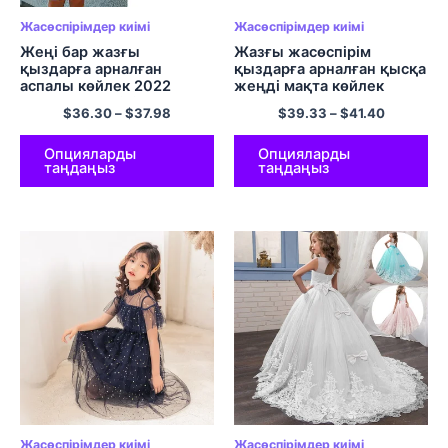
Жасөспірімдер киімі
Жасөспірімдер киімі
Жеңі бар жазғы
Жазғы жасөспірім
қыздарға арналған
қыздарға арналған қысқа
аспалы көйлек 2022
жеңді мақта көйлек
Жаңа жасөспірім
Корей балалары матрос
$
36.30
–
$
37.98
$
39.33
–
$
41.40
қыздарға арналған
жағасы мектеп киімдері
қызғылт жолақты қысқа
қыздарға арналған
жеңді ханшайым
дайындық стилі балалар
Опцияларды
Опцияларды
таңдаңыз
таңдаңыз
көйлектері Балалар
киімі
киімдері
Жасөспірімдер киімі
Жасөспірімдер киімі