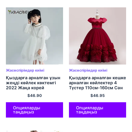
Жасөспірімдер киімі
Жасөспірімдер киімі
Қыздарға арналған ұзын
Қыздарға арналған кешке
жеңді көйлек көктемгі
арналған көйлектер 4
2022 Жаңа корей
Түстер 110см-160см Сән
балаларының бір түсті
көйлек Ұзын көйлек
$
46.90
$
46.95
көйлек жеңі асыл
Балалардың туған күні
ханшайым көйлектері
той костюмдері Ақ
күзгі балалар киімі
фортепиано орындауы
Опцияларды
Опцияларды
таңдаңыз
таңдаңыз