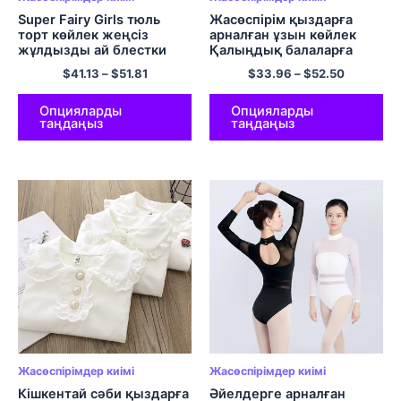
Super Fairy Girls тюль
Жасөспірім қыздарға
торт көйлек жеңсіз
арналған ұзын көйлек
жұлдызды ай блестки
Қалыңдық балаларға
тор ханшайым көйлек
арналған қыздарға
$
41.13
–
$
51.81
$
33.96
–
$
52.50
Балалар романтикалық
арналған көйлектер
туған күн кеші Vestidos
Балаларға арналған
ханшайымдар кешіне
Опцияларды
Опцияларды
таңдаңыз
таңдаңыз
арналған той көйлегі
Ресми мерекелік
көйлектер 10 14 Жылдар
Жасөспірімдер киімі
Жасөспірімдер киімі
Кішкентай сәби қыздарға
Әйелдерге арналған