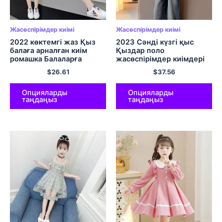
Жасөспірімдер киімі
Жасөспірімдер киімі
2022 көктемгі жаз Қыз
2023 Сәнді күзгі қыс
балаға арналған киім
Қыздар поло
ромашка Балаларға
жасөспірімдер киімдері
арналған спорттық
Hoodies Bunny Print
$
26.61
$
37.56
костюмдер футболка
Sweatshirts топс жылы
блузка Шалбар 3 4 5 6 7 8
футболка көйлектер
9 10 11 12 жыл
балаларға 5 9 7 12 жыл
Опцияларды
Опцияларды
таңдаңыз
таңдаңыз