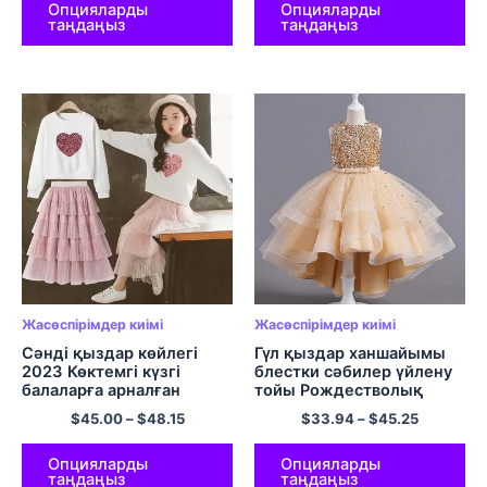
Туған күні Барби қызғылт
Опцияларды
Опцияларды
таңдаңыз
таңдаңыз
қыздар ханшайымының
көйлегі
Жасөспірімдер киімі
Жасөспірімдер киімі
Сәнді қыздар көйлегі
Гүл қыздар ханшайымы
2023 Көктемгі күзгі
блестки сәбилер үйлену
балаларға арналған
тойы Рождестволық
жемпір көйлек 2 дана
кешке арналған көйлек
$
45.00
–
$
48.15
$
33.94
–
$
45.25
кездейсоқ балалар ұзын
Жасөспірім балаларға
жеңді көйлектер
арналған 3-15 жас
жасөспірімдерге
аралығындағы талғампаз
Опцияларды
Опцияларды
таңдаңыз
таңдаңыз
арналған 8 10 12 Жыл
вестидолар