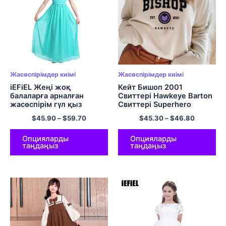
Жасөспірімдер киімі
Жасөспірімдер киімі
iEFiEL Жеңі жоқ
Кейт Бишоп 2001
балаларға арналған
Свиттері Hawkeye Barton
жасөспірім гүл қыз
Свиттері Superhero
көйлегі Еден ұзындықты
Hoodies Unisex Ұзын
$
45.90
–
$
59.70
$
45.30
–
$
46.80
байқауға арналған үйлену
жеңді пуловерлер
тойы Ресми жағдайда
Капусти Көше киімдері
үйлену тойы қыздарға
Опцияларды
Опцияларды
таңдаңыз
таңдаңыз
арналған тюль көйлек