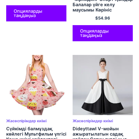
костюмі қысқа жеңді
Балалар үйге келу
гимнастикалық леотард
маусымы Көрініс
Adulto 5729
Опцияларды
көйлектер кеші Супер-
таңдаңыз
$
54.96
боул Рождестволық
Жаңа жылға Пом Пом
жіберу
Опцияларды
таңдаңыз
Жасөспірімдер киімі
Жасөспірімдер киімі
Сүйкімді балмұздақ
Dideyttawl V-мойын
көйлегі Мультфильм үлгісі
ажыратылатын садақ