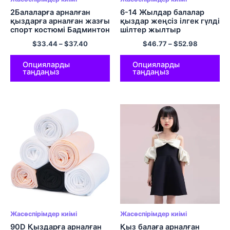
2Балаларға арналған
6-14 Жылдар балалар
қыздарға арналған жазғы
қыздар жеңсіз ілгек гүлді
спорт костюмі Бадминтон
шілтер жылтыр
теннисіне арналған
ханшайым тюль көйлек
$
33.44
–
$
37.40
$
46.77
–
$
52.98
күнделікті жеңсіз
Туған күн кешіне
әріптермен басып
арналған жазғы кешке
шығарылатын көйлек
арналған киім
Опцияларды
Опцияларды
таңдаңыз
таңдаңыз
Жаттығу залында
жүгіруге арналған шорт
жиынтығы
Жасөспірімдер киімі
Жасөспірімдер киімі
90D Қыздарға арналған
Қыз балаға арналған