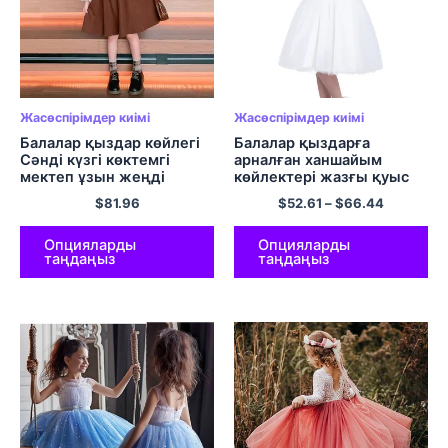
Жасөспірімдер киімі
Жасөспірімдер киімі
Балалар қыздар көйлегі
Балалар қыздарға
Сәнді күзгі көктемгі
арналған ханшайым
мектеп ұзын жеңді
көйлектері жазғы қуыс
көйлек Күнделікті
жүрек артқа ақ гүлді
$
81.96
$
52.61
–
$
66.44
балалар ханшайымының
қыздарға арналған
көйлектері Вестидос
көйлек Туған күн тойына
жасөспірімдер 8 10 12 14
арналған кешке арналған
Опцияларды
Опцияларды
таңдаңыз
таңдаңыз
Жылдар
кешке арналған киім