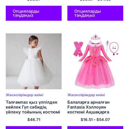
салтанатты көйлектер
Ораза айт талғампаз
Джунина киімі 4 Кімге 12
Опцияларды
Опцияларды
таңдаңыз
таңдаңыз
14 Жылдар бойы ақ
көйлек
Жасөспірімдер киімі
Жасөспірімдер киімі
Талғампаз қыз үлпілдек
Балаларға арналған
көйлек Гүл сәбидің
Fantasia Хэллоуин
үйлену тойының костюмі
костюмі Ақшақарға
Туған күннің көйлектері
арналған Косплей
$
46.71
$
16.51
–
$
54.07
Ақ 1-ші туту көйлек
карнавал кешіне арналған
Балалар гала-киімі
көйлегі 4-10 Жылдар