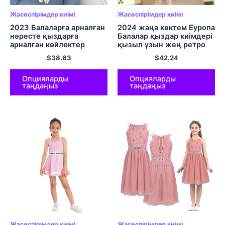
Жасөспірімдер киімі
Жасөспірімдер киімі
2023 Балаларға арналған
2024 жаңа көктем Еуропа
нәресте қыздарға
Балалар қыздар киімдері
арналған көйлектер
қызыл ұзын жең ретро
Тюльді киімдер торлы
меруерт ханшайым
$
38.63
$
42.24
көбелектер иығынан тыс
көйлектер жасөспірім
сүйкімді балалар қысқа 3
шілтер плейш 6 8 9 10 11
4 5 6 7 8 9 10 11 12
12 жыл
Опцияларды
Опцияларды
таңдаңыз
таңдаңыз
жылдар
Жасөспірімдер киімі
Жасөспірімдер киімі