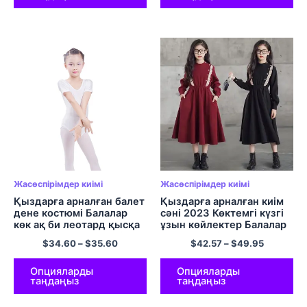
Жасөспірімдер киімі
Жасөспірімдер киімі
Қыздарға арналған балет
Қыздарға арналған киім
дене костюмі Балалар
сәні 2023 Көктемгі күзгі
көк ақ би леотард қысқа
ұзын көйлектер Балалар
жеңді гимнастика киімі
ұзын жеңді ханшайым
$
34.60
–
$
35.60
$
42.57
–
$
49.95
спандекс латын биі
көйлегі Балаларға
балалары
арналған вестидолар
жасөспірімдер 8 10 12 14
Опцияларды
Опцияларды
таңдаңыз
таңдаңыз
Жылдар