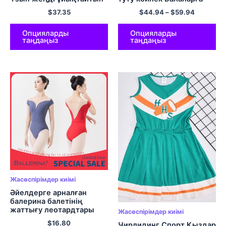
көйлектер Түнгі
шаштары бар тюль
$
37.35
$
44.94
–
$
59.94
жейделер Пижама
көйлек Балалардың туған
Рождестволық көйлек
күніне арналған костюм
Балаларға арналған
фотосурет көйлектері
Опцияларды
Опцияларды
таңдаңыз
таңдаңыз
ұйықтау киімі 3-12
Жылдар
Жасөспірімдер киімі
Әйелдерге арналған
балерина балетінің
жаттығу леотардтары
Жасөспірімдер киімі
Аэриалистикалық би
$
16.80
Чирлидинг Спорт Қыздар