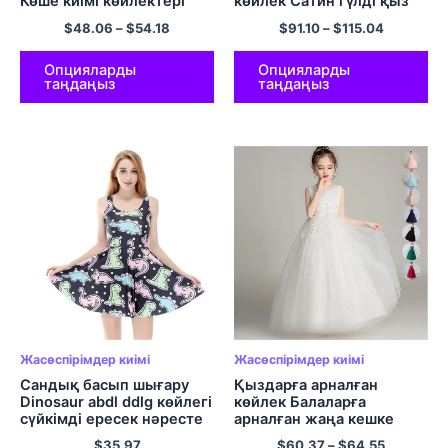
Көше киімі көйлектері
көйлек Сатин гүлді қыз
Әйелдер сәнді коньки
көйлектері жеңсіз
$
48.06
–
$
54.18
$
91.10
–
$
115.04
көйлек Жазғы үлгі
балаларға арналған туған
Вестидолар Үлкен
күніне арналған ресми
өлшемді
ханшайым көйлектер
Опцияларды
Опцияларды
таңдаңыз
таңдаңыз
Жасөспірімдер киімі
Жасөспірімдер киімі
Сандық басып шығару
Қыздарға арналған
Dinosaur abdl ddlg көйлегі
көйлек Балаларға
сүйкімді ересек нәресте
арналған жаңа кешке
киімі
арналған сәнді
$
35.97
$
60.37
–
$
64.55