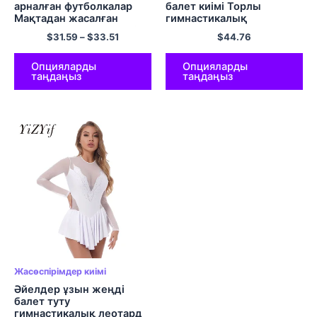
арналған футболкалар
балет киімі Торлы
Мақтадан жасалған
гимнастикалық
сүйкімді ақ ұзын жеңді
майлықтар Қыздарға
$
31.59
–
$
33.51
$
44.76
көйлектер Балаларға
арналған стрейч-қара ақ
арналған күзгі көктем
балет денесі ересектерге
Балаларға арналған
арналған би костюмдері
Опцияларды
Опцияларды
таңдаңыз
таңдаңыз
тоқылған жағасы
шілтерлі футболкалар
Жасөспірімдер киімі
Әйелдер ұзын жеңді
балет туту
гимнастикалық леотард