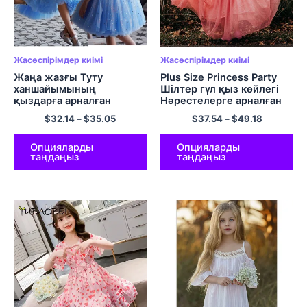
Жасөспірімдер киімі
Жасөспірімдер киімі
Жаңа жазғы Туту
Plus Size Princess Party
ханшайымының
Шілтер гүл қыз көйлегі
қыздарға арналған
Нәрестелерге арналған
көйлегі кружевые торлы
жазғы үйлену тойының
$
32.14
–
$
35.05
$
37.54
–
$
49.18
блестки дизайн кешке
туған күніне арналған
арналған қыз көйлегі
көйлектер Балалар киімі
Балалардың туған күніне
2 4 6 8 10 12 14
Опцияларды
Опцияларды
таңдаңыз
таңдаңыз
сыйлық