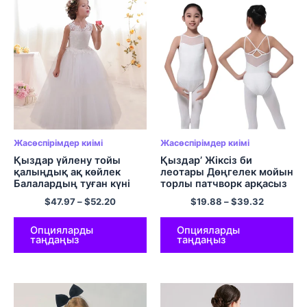
Жасөспірімдер киімі
Жасөспірімдер киімі
Қыздар үйлену тойы
Қыздар’ Жіксіз би
қалыңдық ақ көйлек
леотары Дөңгелек мойын
Балалардың туған күні
торлы патчворк арқасыз
көйлегі Шілтер ханшайым
итарқа дене костюмі
$
47.97
–
$
52.20
$
19.88
–
$
39.32
кеші Гүлді гүлдер кешкі
балет гимнастикасына
балалар киімі 10 12 13 Ы
арналған би киімі 4-15
Жылдар
Опцияларды
Опцияларды
таңдаңыз
таңдаңыз