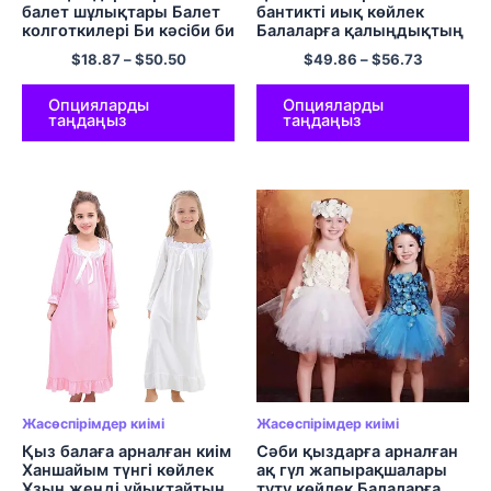
балет шұлықтары Балет
бантикті иық көйлек
колготкилері Би кәсіби би
Балаларға қалыңдықтың
шұлықтары Жіксіз
үйлену көйлектері
$
18.87
–
$
50.50
$
49.86
–
$
56.73
леггинстер Би колготки
Балаларға арналған қара
леггинсы 3 Жұптар
жасөспірім қыздарға
арналған бутик кеші киімі
Опцияларды
Опцияларды
таңдаңыз
таңдаңыз
талғампаз көйлек
Жасөспірімдер киімі
Жасөспірімдер киімі
Қыз балаға арналған киім
Сәби қыздарға арналған
Ханшайым түнгі көйлек
ақ гүл жапырақшалары
Ұзын жеңді ұйықтайтын
туту көйлек Балаларға