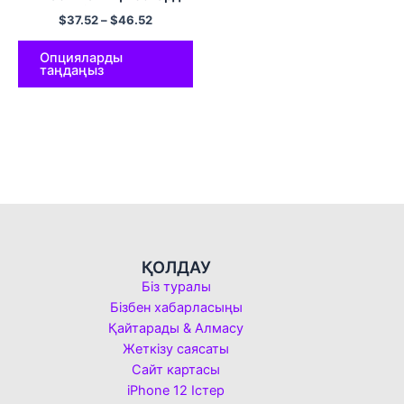
би көйлегі ересектерге
$
37.52
–
$
46.52
арналған ринстон торлы
лирикалық би
костюмдері мәнерлеп
Опцияларды
таңдаңыз
сырғанау көйлегі
ҚОЛДАУ
Біз туралы
Бізбен хабарласыңы
Қайтарады & Алмасу
Жеткізу саясаты
Сайт картасы
iPhone 12 Істер