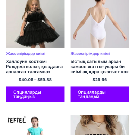
Жасөспірімдер киімі
Жасөспірімдер киімі
Хэллоуин костюмі
Ыстық сатылым арзан
Рождестволық қыздарға
камзол жаттығулары би
арналған талғампаз
киімі ақ қара қызғылт көк
ханшайым көйлегі
мақта нейлон спандекс
$
40.08
–
$
59.88
$
29.66
сәбилерге арналған бал
қыздар балалар балалар
көйлектері сәбилерге
балет лейтерлері
арналған қыз балаларға
Опцияларды
Опцияларды
таңдаңыз
таңдаңыз
арналған көйлектері
Сәбилер үйлену тойы
вестидолары