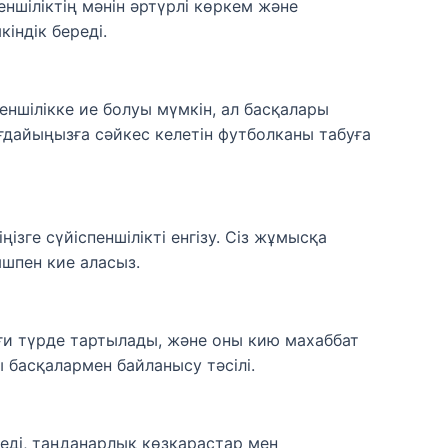
еншіліктің мәнін әртүрлі көркем және
індік береді.
ншілікке ие болуы мүмкін, ал басқалары
ағдайыңызға сәйкес келетін футболканы табуға
ізге сүйіспеншілікті енгізу. Сіз жұмысқа
ышпен кие аласыз.
иғи түрде тартылады, және оны кию махаббат
 басқалармен байланысу тәсілі.
седі, таңданарлық көзқарастар мен