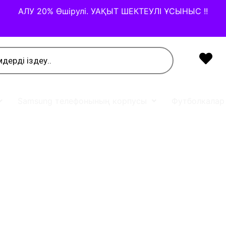
АЛУ 20% Өшірулі. УАҚЫТ ШЕКТЕУЛІ ҰСЫНЫС !!
Samsung телефонының корпусы
Футболкалар