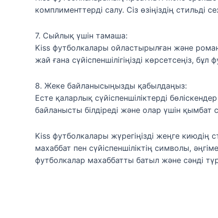
комплименттерді салу. Сіз өзіңіздің стильді се
7. Сыйлық үшін тамаша:
Kiss футболкалары ойластырылған және рома
жай ғана сүйіспеншілігіңізді көрсетсеңіз, бұл 
8. Жеке байланысыңызды қабылдаңыз:
Есте қаларлық сүйіспеншіліктерді бөліскенде
байланысты білдіреді және олар үшін қымбат с
Kiss футболкалары жүрегіңізді жеңге киюдің с
махаббат пен сүйіспеншіліктің символы, әңгім
футболкалар махаббатты батыл және сәнді түр