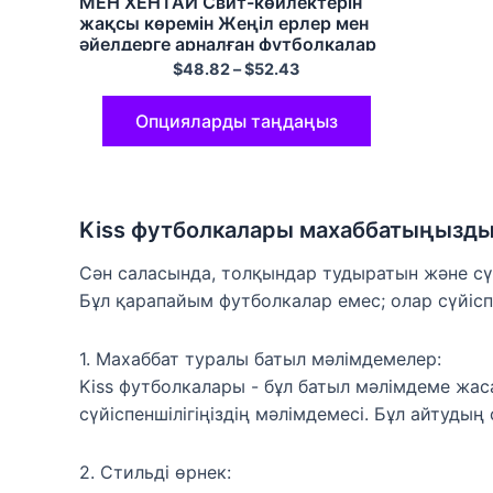
МЕН ХЕНТАЙ Свит-көйлектерін
жақсы көремін Жеңіл ерлер мен
әйелдерге арналған футболкалар
Түрлі түсті
$
48.82
–
$
52.43
Опцияларды таңдаңыз
Kiss футболкалары махаббатыңызды 
Сән саласында, толқындар тудыратын және сүйі
Бұл қарапайым футболкалар емес; олар сүйісп
1. Махаббат туралы батыл мәлімдемелер:
Kiss футболкалары - бұл батыл мәлімдеме жаса
сүйіспеншілігіңіздің мәлімдемесі. Бұл айтудың 
2. Стильді өрнек: