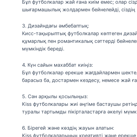
Бұл футболкалар жай ғана киім емес; олар сіз
шығармашылық жолдармен бейнелейді, сіздің ж
3. Дизайндағы әмбебаптық:
Кисс-тақырыптық футболкалар көптеген дизайн
құмарлық пен романтикалық сәттерді бейнелей
мүмкіндік береді.
4. Күн сайын махаббат киіңіз:
Бұл футболкалар ерекше жағдайлармен шектелмей
барасыз ба, достармен кездесу, немесе жай ған
5. Сән арқылы қосылыңыз:
Kiss футболкалары жиі әңгіме бастаушы ретін
туралы тартымды пікірталастарға әкелуі мүмк
6. Бірегей және көздің жауын алатын:
Kiss футболкаларының креативті және ерекше 