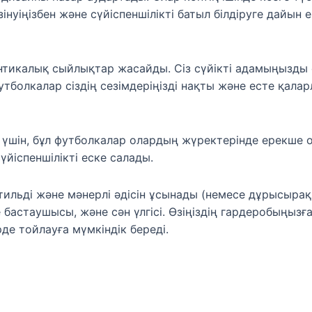
зінуіңізбен және сүйіспеншілікті батыл білдіруге дайын е
нтикалық сыйлықтар жасайды. Сіз сүйікті адамыңызды
футболкалар сіздің сезімдеріңізді нақты және есте қалар
р үшін, бұл футболкалар олардың жүректерінде ерекше
үйіспеншілікті еске салады.
тильді және мәнерлі әдісін ұсынады (немесе дұрысырақ,
е бастаушысы, және сән үлгісі. Өзіңіздің гардеробыңыз
де тойлауға мүмкіндік береді.