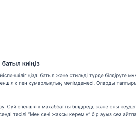
батыл киіңіз
спеншілігіңізді батыл және стильді түрде білдіруге мүм
еншілік пен құмарлықтың мәлімдемесі. Оларды таптырмас
у. Сүйіспеншілік махаббатты білдіреді, және оны кеуде
сәнді тәсілі “Мен сені жақсы көремін” бір ауыз сөз айтп