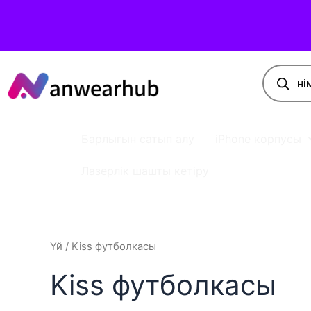
Барлығын сатып алу
iPhone корпусы
Лазерлік шашты кетіру
Үй
/ Kiss футболкасы
Kiss футболкасы