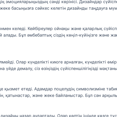
дің эмоцияларыңыздың сәнді көрінісі. Дизайндар сүйісп
еке басыңызға сәйкес келетін дизайнды таңдауға мүмк
мен келеді. Кейбіреулер ойнақы және қаларлық сүйіспе
 алады. Бұл әмбебаптық сіздің көңіл-күйіңізге және ж
ді. Олар күнделікті киюге арналған, күнделікті өмірің
а үйде демалу, сіз өзіңіздің сүйіспеншілігіңізді мақтан
де қызмет етеді. Адамдар поцелудің символизміне таб
ін, қатынастар, және жеке байланыстар. Бұл сән арқылы
дизайны назар аудартады. Олар көптің ішінде көзге тү