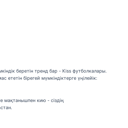
кіндік беретін тренд бар - Kiss футболкалары.
 ететін бірегей мүмкіндіктерге үңілейік:
ге мақтанышпен кию - сіздің
астан.