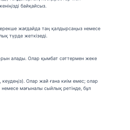
кеніңізді байқайсыз.
 ерекше жағдайда таң қалдырсаңыз немесе
лық түрде жеткізеді.
 орын алады. Олар қымбат сәттермен жеке
 кеудеңіз). Олар жай ғана киім емес; олар
ға немесе мағыналы сыйлық ретінде, бұл