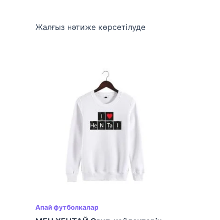
Жалғыз нәтиже көрсетілуде
Апай футболкалар