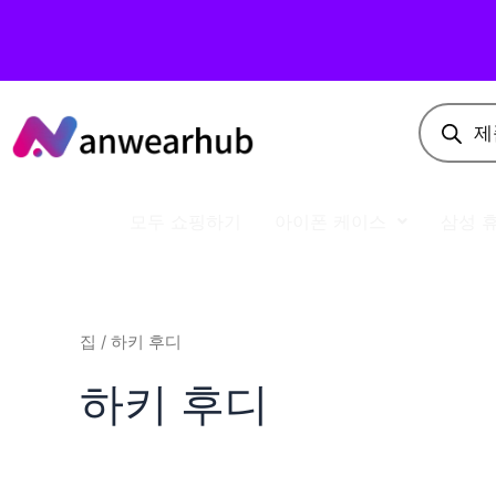
모두 쇼핑하기
아이폰 케이스
삼성 
집
/ 하키 후디
하키 후디