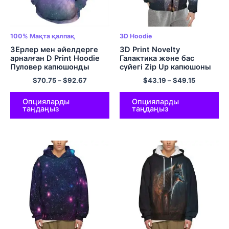
100% Мақта қалпақ
3D Hoodie
3Ерлер мен әйелдерге
3D Print Novelty
арналған D Print Hoodie
Галактика және бас
Пуловер капюшонды
сүйегі Zip Up капюшоны
свиттері Galaxy Cool
бар свит-көйлек
$
70.75
–
$
92.67
$
43.19
–
$
49.15
Novelty Hoodies 100%
Полиэстер юбка Галакси
Мақта
капюди Салқын капюди
Опцияларды
Опцияларды
таңдаңыз
таңдаңыз