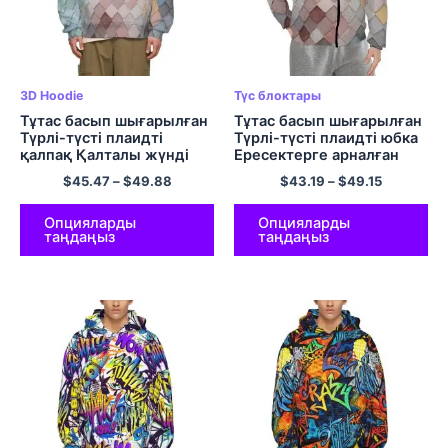
3D Hoodie
Түс блоктары
Тұтас басып шығарылған
Тұтас басып шығарылған
Түрлі-түсті плаидті
Түрлі-түсті плаидті юбка
қалпақ Қалталы жүнді
Ересектерге арналған
жылы және жұмсақ
қалталы жүнді жылы
$
45.47
–
$
49.88
$
43.19
–
$
49.15
полиэфирлі пуловер
және жұмсақ полиэфирлі
капюшонды свитер
ілгектелген капюшоны
бар футболка
Опцияларды
Опцияларды
таңдаңыз
таңдаңыз