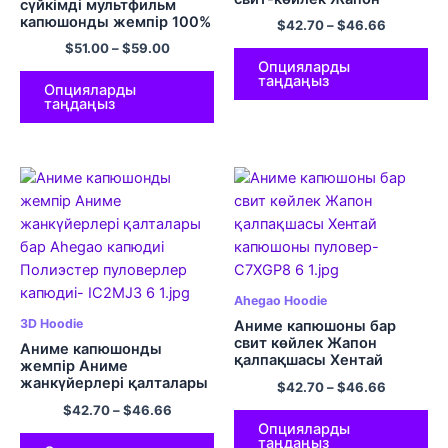
сүйкімді мультфильм
қалпақшасы Полиэстер
капюшонды жемпір 100%
$
42.70
–
$
46.66
пуловер капюди
Көп түсті мақта
$
51.00
–
$
59.00
Опцияларды
таңдаңыз
Опцияларды
таңдаңыз
Ahegao Hoodie
3D Hoodie
Аниме капюшоны бар
свит көйлек Жапон
Аниме капюшонды
қалпақшасы Хентай
жемпір Аниме
капюшоны пуловер
жанкүйерлері қалталары
$
42.70
–
$
46.66
бар Ahegao капюдиі
$
42.70
–
$
46.66
Полиэстер пуловерлер
Опцияларды
капюдиі
таңдаңыз