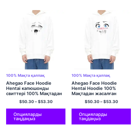
100% Мақта қалпақ
100% Мақта қалпақ
Ahegao Face Hoodie
Ahegao Face Hoodie
Hentai капюшонды
Hentai Hoodie 100%
свиттері 100% Мақтадан
Мақтадан жасалған
жасалған ұзын жеңді
габаритті капюшонды көп
$
50.30
–
$
53.30
$
50.30
–
$
53.30
пуловер көп түсті
түсті жемпір
Опцияларды
Опцияларды
таңдаңыз
таңдаңыз