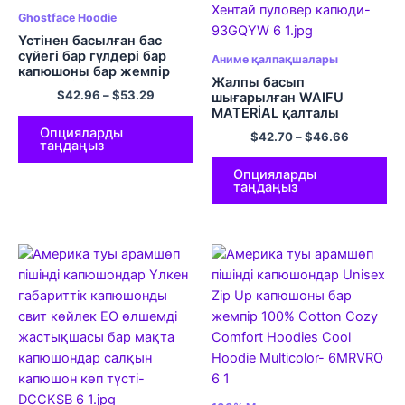
Ghostface Hoodie
Үстінен басылған бас
сүйегі бар гүлдері бар
Аниме қалпақшалары
капюшоны бар жемпір
Жалпы басып
Көше киімі
$
42.96
–
$
53.29
шығарылған WAIFU
MATERİAL қалталы
капюшонды свит көйлек
Опцияларды
$
42.70
–
$
46.66
Хентай пуловер капюди
таңдаңыз
Опцияларды
таңдаңыз