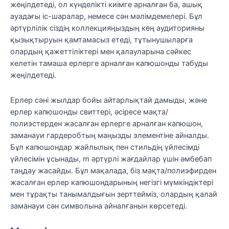
жеңілдетеді, ол күнделікті киімге арналған ба, ашық
ауадағы іс-шаралар, немесе сән мәлімдемелері. Бұл
әртүрлілік сіздің коллекцияңыздың кең аудиторияны
қызықтыруын қамтамасыз етеді, тұтынушыларға
олардың қажеттіліктері мен қалауларына сәйкес
келетін тамаша ерлерге арналған капюшонды табуды
жеңілдетеді.
Ерлер сәні жылдар бойы айтарлықтай дамыды, және
ерлер капюшонды свиттері, әсіресе мақта/
полиэстерден жасалған ерлерге арналған капюшон,
заманауи гардеробтың маңызды элементіне айналды.
Бұл капюшондар жайлылық пен стильдің үйлесімді
үйлесімін ұсынады, m әртүрлі жағдайлар үшін әмбебап
таңдау жасайды. Бұл мақалада, біз мақта/полиэфирден
жасалған ерлер капюшондарының негізгі мүмкіндіктері
мен тұрақты танымалдығын зерттейміз, олардың қалай
заманауи сән символына айналғанын көрсетеді.