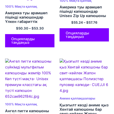
100% Мақта қалпақ
100% Мақта қалпақ
Америка туы арамшөп
пішінді капюшондар
Америка туы арамшөп
Unisex Zip Up капюшоны
пішінді капюшондар
бар жемпір 100% Cotton
Үлкен габариттік
$
55.24
–
$
57.76
Cozy Comfort Hoodies
капюшонды свит көйлек
$
50.30
–
$
53.30
Cool Hoodie Multicolor
ЕО өлшемді жастықшасы
Опцияларды
бар мақта капюшондар
таңдаңыз
салқын капюшон көп
Опцияларды
таңдаңыз
түсті
Аниме қалпақшалары
100% Мақта қалпақ
Қызғылт көзді аниме қыз
Хентай капюшоны бар
Ангел пигги капюшоны
свит-көйлек Жапон