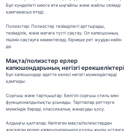
Бұл күнделікті киюге өте ыңғайлы және жайлы сезімді
қамтамасыз етеді.
Полиэстер: Полиэстер төзімділікті арттырады,
төзімділік, және матаға түсті сақтау. Ол капюшонның
пішінін сақтауға көмектеседі, бірнеше рет жуудан кейін
де.
Мақта/полиэстер ерлер
капюшондарының негізгі ерекшеліктері
Бұл капюшондар әдетте келесі негізгі мүмкіндіктерді
қамтиды:
Сорғыш және тартқыштар: Белгілі сорғыш стиль мен
функционалдылықты ұсынады. Тартпалар реттеуге
мүмкіндік береді, классикалық жанасуды қосу.
Алдыңғы қалталар: Көптеген мақта/полиэстерден
жасалған ерлер капюшондарында қолды жылы ұстауға