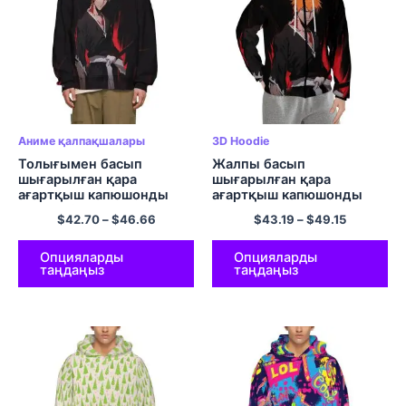
Аниме қалпақшалары
3D Hoodie
Толығымен басып
Жалпы басып
шығарылған қара
шығарылған қара
ағартқыш капюшонды
ағартқыш капюшонды
свиттері Аниме капюди
аниме юбкалары
$
42.70
–
$
46.66
$
43.19
–
$
49.15
Полиэстер пуловері
полиэфирлі иілгіш
юбкалары.
Опцияларды
Опцияларды
таңдаңыз
таңдаңыз