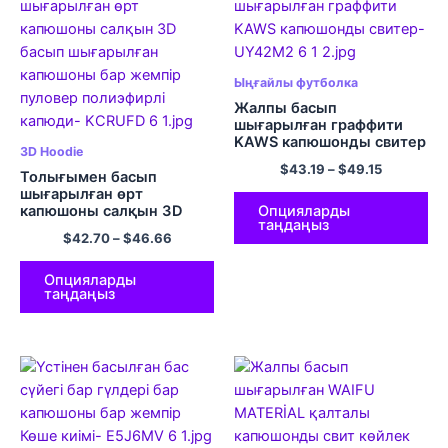
Ыңғайлы футболка
Жалпы басып
шығарылған граффити
KAWS капюшонды свитер
3D Hoodie
$
43.19
–
$
49.15
Толығымен басып
шығарылған өрт
Опцияларды
капюшоны салқын 3D
таңдаңыз
басып шығарылған
$
42.70
–
$
46.66
капюшоны бар жемпір
пуловер полиэфирлі
капюди
Опцияларды
таңдаңыз