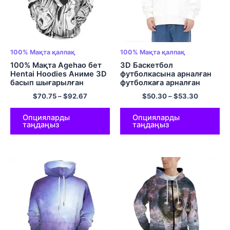
100% Мақта қалпақ
100% Мақта қалпақ
100% Мақта Agehao бет
3D Баскетбол
Hentai Hoodies Аниме 3D
футболкасына арналған
басып шығарылған
футболкаға арналған
пуловер капюстер
капюшоны бар футболка
$
70.75
–
$
92.67
$
50.30
–
$
53.30
100% Ерлер мен
әйелдерге арналған
Мақтадан жасалған
Опцияларды
Опцияларды
таңдаңыз
таңдаңыз
Ыңғайлы және Жұмсақ
Пуловер Түрлі түсті