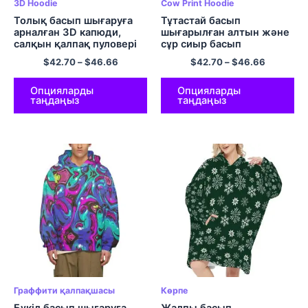
3D Hoodie
Cow Print Hoodie
Толық басып шығаруға
Тұтастай басып
арналған 3D капюди,
шығарылған алтын және
салқын қалпақ пуловері
сұр сиыр басып
шығаратын капюстер
$
42.70
–
$
46.66
$
42.70
–
$
46.66
қалталы пуловер
капюшон
Опцияларды
Опцияларды
таңдаңыз
таңдаңыз
Граффити қалпақшасы
Көрпе
Бүкіл басып шығаруға
Жалпы басып