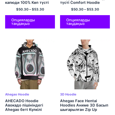
капюди 100% Көп түсті
түсті Comfort Hoodie
мақта-мата капюди
$
50.30
–
$
53.30
$
50.30
–
$
53.30
Опцияларды
Опцияларды
таңдаңыз
таңдаңыз
Ahegao Hoodie
3D Hoodie
AHECADO Hoodie
Ahegao Face Hentai
Авокадо пішініндегі
Hoodies Аниме 3D Басып
Ahegao беті Күлкілі
шығарылған Zip Up
хентай капюшонды
Hoodies Полиэфир