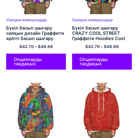
Салқын капюшондар
Салқын капюшондар
Бүкіл басып шығару
Бүкіл басып шығару
салқын дизайн Граффити
CRAZY COOL STREET
әріпті басып шығару
Граффити Hoodies Cool
капюшондары пуловер
Streetwear Hoodies
$
42.70
–
$
46.66
$
42.70
–
$
46.66
капюди
Свитер
Опцияларды
Опцияларды
таңдаңыз
таңдаңыз