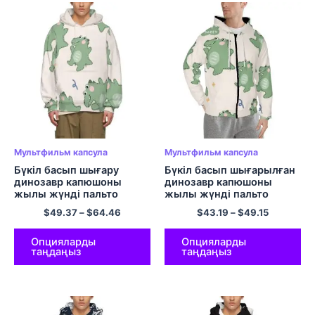
Мультфильм капсула
Мультфильм капсула
Бүкіл басып шығару
Бүкіл басып шығарылған
динозавр капюшоны
динозавр капюшоны
жылы жүнді пальто
жылы жүнді пальто
динозавр габариттік
Динозавр габариттік
$
49.37
–
$
64.46
$
43.19
–
$
49.15
капюди ЕО өлшемі
капюдиі ЕО өлшемді
Ересектерге арналған
ересектерге арналған
ыңғайлы капюди бар
қалталы полиэстерлі
Опцияларды
Опцияларды
таңдаңыз
таңдаңыз
қалталы полиэстер
ілгекті капюшондары
пуловер капюшон