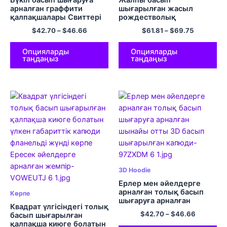
арналған граффити
шығарылған жасыл
қалпақшалары Свиттері
рождестволық
Көше киімі
ұйықтайтын көрпе юбка
$
42.70
–
$
46.66
$
61.81
–
$
69.75
Ересектерге арналған
гигант капюди Ыңғайлы
жемпір фланелді юбка
Опцияларды
Опцияларды
таңдаңыз
таңдаңыз
3D Hoodie
Ерлер мен әйелдерге
арналған толық басып
Көрпе
шығаруға арналған
Квадрат үлгісіндегі толық
шынайы отты 3D басып
$
42.70
–
$
46.66
басып шығарылған
шығарылған капюди
қалпақша киюге болатын