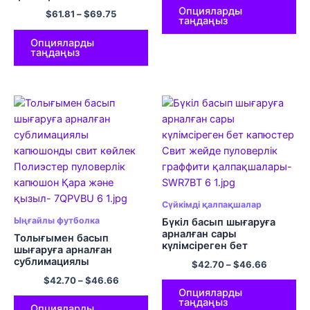
үлкен габариттік капюди
Опцияларды
$
61.81
–
$
69.75
фланельді жүнді көрпе
таңдаңыз
Ересек әйелдерге
арналған жемпір
Опцияларды
таңдаңыз
Сүйкімді қалпақшалар
Ыңғайлы футболка
Бүкіл басып шығаруға
арналған сары
Толығымен басып
күлімсіреген бет
шығаруға арналған
капюстер Свит жейде
сублимациялы
$
42.70
–
$
46.66
пуловерлік граффити
капюшонды свит көйлек
$
42.70
–
$
46.66
қалпақшалары
Полиэстер пуловерлік
Опцияларды
капюшон Қара және
таңдаңыз
қызыл
Опцияларды