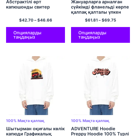
Абстрактілі өрт
Жануарларға арналған
капюшонды свитер
сүйкімді фланельді көрпе
қалпақ қалталы үлкен
плюш жайлы капюшонды
$
42.70
–
$
46.66
$
61.81
–
$
69.75
көрпе & Бір өлшемді
жеңдер барлығына
сәйкес келеді
Опцияларды
Опцияларды
таңдаңыз
таңдаңыз
100% Мақта қалпақ
100% Мақта қалпақ
Шытырман оқиғалы көлік
ADVENTURE Hoodie
капюди Графикалық
Preppy Hoodie 100% Түрлі