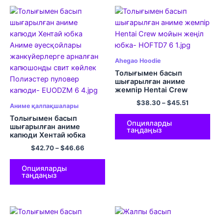
Ahegao Hoodie
Толығымен басып
шығарылған аниме
жемпір Hentai Crew
мойын жеңіл юбка
$
38.30
–
$
45.51
Аниме қалпақшалары
Толығымен басып
Опцияларды
шығарылған аниме
таңдаңыз
капюди Хентай юбка
Аниме әуесқойлары
$
42.70
–
$
46.66
жанкүйерлерге арналған
капюшонды свит көйлек
Полиэстер пуловер
Опцияларды
таңдаңыз
капюди