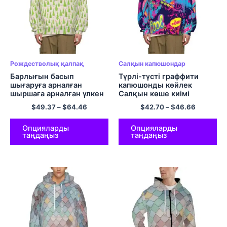
Рождестволық қалпақ
Салқын капюшондар
Барлығын басып
Түрлі-түсті граффити
шығаруға арналған
капюшонды көйлек
шыршаға арналған үлкен
Салқын көше киімі
габариттік қалпақ
пуловерлік капюстер
$
49.37
–
$
64.46
$
42.70
–
$
46.66
пуловер капюшонды свит
көйлек ЕО өлшемді
Рождестволық капюди
Опцияларды
Опцияларды
таңдаңыз
таңдаңыз
жүнді ерлер мен
әйелдерге арналған
жылы және жұмсақ
полиэфирлі юбка Жаңа
жылдық сыйлықтар