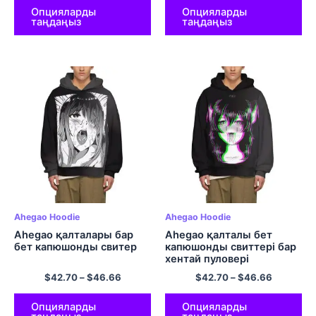
Опцияларды
Опцияларды
таңдаңыз
таңдаңыз
Ahegao Hoodie
Ahegao Hoodie
Ahegao қалталары бар
Ahegao қалталы бет
бет капюшонды свитер
капюшонды свиттері бар
хентай пуловері
полиэстерден жасалған
$
42.70
–
$
46.66
$
42.70
–
$
46.66
капюшондар
Опцияларды
Опцияларды