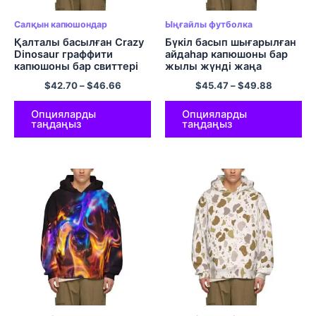
Салқын капюшондар
Ыңғайлы футболка
Қалталы басылған Crazy
Бүкіл басып шығарылған
Dinosaur граффити
айдаһар капюшоны бар
капюшоны бар свиттері
жылы жүнді жаңа
жылдық капюшон
$
42.70
–
$
46.66
$
45.47
–
$
49.88
Опцияларды
Опцияларды
таңдаңыз
таңдаңыз