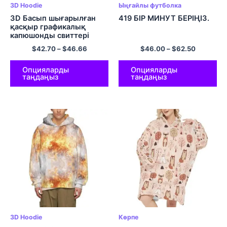
3D Hoodie
Ыңғайлы футболка
3D Басып шығарылған
419 БІР МИНУТ БЕРІҢІЗ.
қасқыр графикалық
капюшонды свиттері
Ұзын жеңді пуловер
$
42.70
–
$
46.66
$
46.00
–
$
62.50
капюшон
Опцияларды
Опцияларды
таңдаңыз
таңдаңыз
3D Hoodie
Көрпе