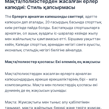
Мақта/полиэстерден жасалған ерлер
капюдиі: Стиль қапсырмасы
The
Ерлерге арналған капюшонды свиттері
, әдетте
капюшон деп аталады, 20 ғасырдың басында спорттық
киім ретінде пайда болды. Бастапқыда спортшыларға
арналған, ол ашық ауадағы іс-шаралар кезінде жылу
мен жайлылықты қамтамасыз етті. Біршама уақыттан
кейін, Капюди спорттық аренадан негізгі сәнге ауысты,
иконалық стильдің негізгі бөлігіне айналуда.
Мақта/полиэстер қоспасы: Екі әлемнің ең жақсысы
Мақта/полиэстерден жасалған ерлерге арналған
капюшондардың ерекше ерекшеліктерінің бірі - мата
композициясы. Мақта мен полиэстердің қоспасы екі
дүниенің де ең жақсысын ұсынады:
Мақта: Жұмсақтығы мен тыныс алу қабілетімен
танымал, мақта жайлылық береді және теріге жұмсақ.