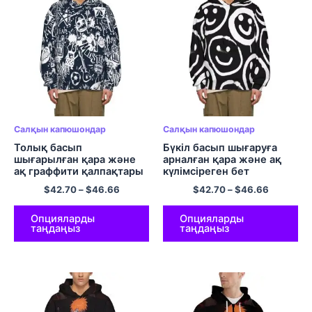
Салқын капюшондар
Салқын капюшондар
Толық басып
Бүкіл басып шығаруға
шығарылған қара және
арналған қара және ақ
ақ граффити қалпақтары
күлімсіреген бет
Полиэстерден жасалған
капюшонды свитер
$
42.70
–
$
46.66
$
42.70
–
$
46.66
капюшон
пуловер капюшон
Опцияларды
Опцияларды
таңдаңыз
таңдаңыз