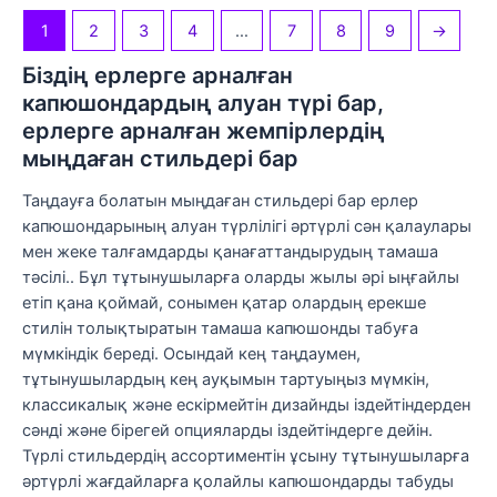
1
2
3
4
…
7
8
9
→
Біздің ерлерге арналған
капюшондардың алуан түрі бар,
ерлерге арналған жемпірлердің
мыңдаған стильдері бар
Таңдауға болатын мыңдаған стильдері бар ерлер
капюшондарының алуан түрлілігі әртүрлі сән қалаулары
мен жеке талғамдарды қанағаттандырудың тамаша
тәсілі.. Бұл тұтынушыларға оларды жылы әрі ыңғайлы
етіп қана қоймай, сонымен қатар олардың ерекше
стилін толықтыратын тамаша капюшонды табуға
мүмкіндік береді. Осындай кең таңдаумен,
тұтынушылардың кең ауқымын тартуыңыз мүмкін,
классикалық және ескірмейтін дизайнды іздейтіндерден
сәнді және бірегей опцияларды іздейтіндерге дейін.
Түрлі стильдердің ассортиментін ұсыну тұтынушыларға
әртүрлі жағдайларға қолайлы капюшондарды табуды