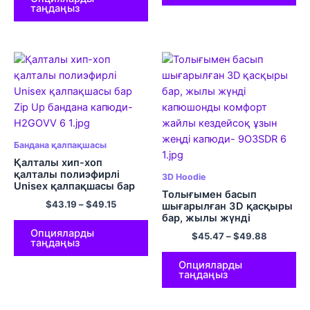
таңдаңыз
Бандана қалпақшасы
Қалталы хип-хоп
қалталы полиэфирлі
3D Hoodie
Unisex қалпақшасы бар
Толығымен басып
Zip Up бандана капюди
$
43.19
–
$
49.15
шығарылған 3D қасқыры
бар, жылы жүнді
капюшонды комфорт
Опцияларды
$
45.47
–
$
49.88
жайлы кездейсоқ ұзын
таңдаңыз
жеңді капюди
Опцияларды
таңдаңыз