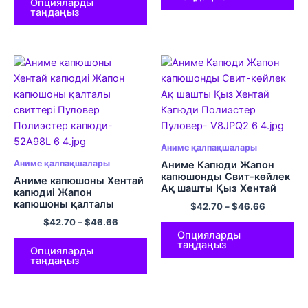
Опцияларды
таңдаңыз
Аниме қалпақшалары
Аниме қалпақшалары
Аниме Капюди Жапон
капюшонды Свит-көйлек
Аниме капюшоны Хентай
Ақ шашты Қыз Хентай
капюдиі Жапон
Капюди Полиэстер
капюшоны қалталы
$
42.70
–
$
46.66
Пуловер
свиттері Пуловер
$
42.70
–
$
46.66
Полиэстер капюди
Опцияларды
таңдаңыз
Опцияларды
таңдаңыз