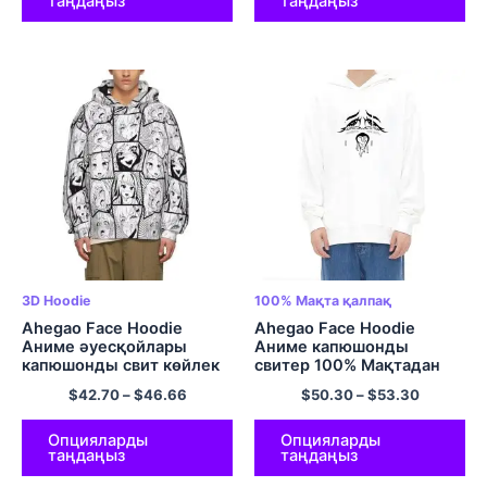
таңдаңыз
таңдаңыз
3D Hoodie
100% Мақта қалпақ
Ahegao Face Hoodie
Ahegao Face Hoodie
Аниме әуесқойлары
Аниме капюшонды
капюшонды свит көйлек
свитер 100% Мақтадан
Хентай капюди жапон
жасалған габаритті
$
42.70
–
$
46.66
$
50.30
–
$
53.30
капюди полиэстер
жайлы жайлылық көп
пуловер капюди
түсті капюстер
Опцияларды
Опцияларды
таңдаңыз
таңдаңыз