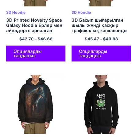
3D Hoodie
3D Hoodie
3D Printed Novelty Space
3D Басып шығарылған
Galaxy Hoodie Ерлер мен
жылы жүнді қасқыр
әйелдерге арналған
графикалық капюшонды
қалтасы бар полиэфирлі
свит көйлек Ұзын жеңді
$
42.70
–
$
46.66
$
45.47
–
$
49.88
юбка.
пуловер капюшон
Опцияларды
Опцияларды
таңдаңыз
таңдаңыз