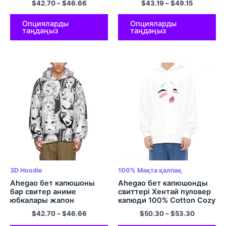
$
42.70
–
$
46.66
$
43.19
–
$
49.15
свиттері
капюшонды жемпір
Опцияларды
Опцияларды
таңдаңыз
таңдаңыз
3D Hoodie
100% Мақта қалпақ
Ahegao бет капюшоны
Ahegao бет капюшонды
бар свитер аниме
свиттері Хентай пуловер
юбкалары жапон
капюди 100% Cotton Cozy
юбкалары ерлер мен
Comfy Hoodie Түрлі түсті
$
42.70
–
$
46.66
$
50.30
–
$
53.30
әйелдерге арналған
полиэстер пуловерлер