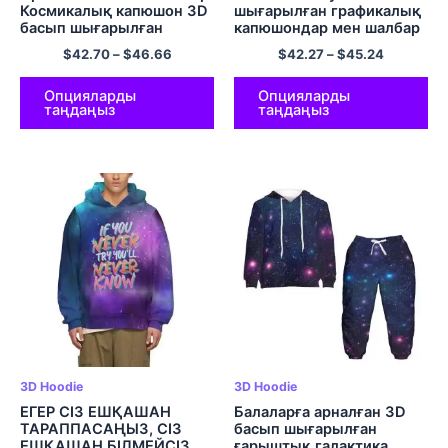
Космикалық капюшон 3D
шығарылған графикалық
басып шығарылған
капюшондар мен шалбар
графикалық капюшоны
балаларға арналған
$
42.70
–
$
46.66
$
42.27
–
$
45.24
бар свит көйлек Ерлер
комфорт капюди
мен әйелдерге арналған
жиынтықтары
сүйкімді капюшон
Опцияларды
Опцияларды
таңдаңыз
таңдаңыз
пуловер полиэфирлі юбка
3D Hoodie
3D Hoodie
ЕГЕР СІЗ ЕШҚАШАН
Балаларға арналған 3D
ТАРАППАСАҢЫЗ, СІЗ
басып шығарылған
ЕШҚАШАН БІЛМЕЙСІЗ
ғарыштық галактика