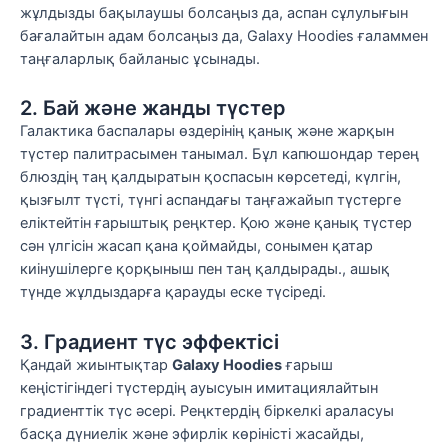
жұлдызды бақылаушы болсаңыз да, аспан сұлулығын
бағалайтын адам болсаңыз да, Galaxy Hoodies ғаламмен
таңғаларлық байланыс ұсынады.
2. Бай және жанды түстер
Галактика баспалары өздерінің қанық және жарқын
түстер палитрасымен танымал. Бұл капюшондар терең
блюздің таң қалдыратын қоспасын көрсетеді, күлгін,
қызғылт түсті, түнгі аспандағы таңғажайып түстерге
еліктейтін ғарыштық реңктер. Қою және қанық түстер
сән үлгісін жасап қана қоймайды, сонымен қатар
киінушілерге қорқыныш пен таң қалдырады., ашық
түнде жұлдыздарға қарауды еске түсіреді.
3. Градиент түс эффектісі
Қандай жиынтықтар
Galaxy Hoodies
ғарыш
кеңістігіндегі түстердің ауысуын имитациялайтын
градиенттік түс әсері. Реңктердің біркелкі араласуы
басқа дүниелік және эфирлік көріністі жасайды,