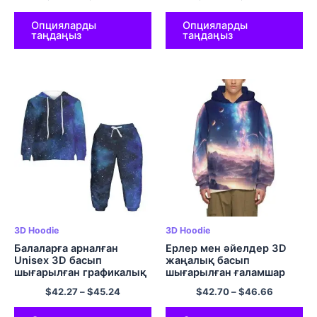
Галакси капюди
полиэстерден жасалған
жиынтығы
капюстер жиынтығы
Опцияларды
Опцияларды
таңдаңыз
таңдаңыз
3D Hoodie
3D Hoodie
Балаларға арналған
Ерлер мен әйелдер 3D
Unisex 3D басып
жаңалық басып
шығарылған графикалық
шығарылған ғаламшар
Galaxy Hoodie
галакси капюдиі
$
42.27
–
$
45.24
$
42.70
–
$
46.66
жиынтықтары Қыздар
Графикалық юбка
мен ұлдарға арналған
Полиэстер капюдиі