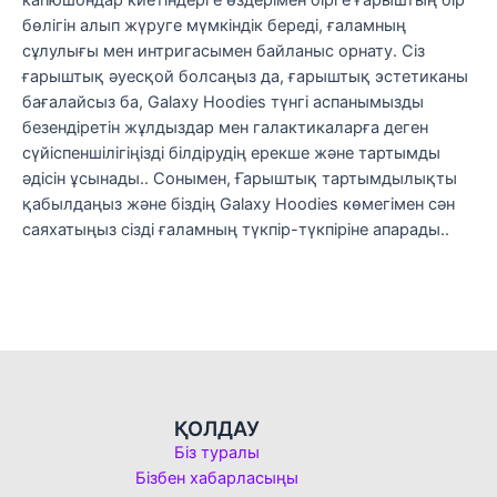
бөлігін алып жүруге мүмкіндік береді, ғаламның
сұлулығы мен интригасымен байланыс орнату. Сіз
ғарыштық әуесқой болсаңыз да, ғарыштық эстетиканы
бағалайсыз ба, Galaxy Hoodies түнгі аспанымызды
безендіретін жұлдыздар мен галактикаларға деген
сүйіспеншілігіңізді білдірудің ерекше және тартымды
әдісін ұсынады.. Сонымен, Ғарыштық тартымдылықты
қабылдаңыз және біздің Galaxy Hoodies көмегімен сән
саяхатыңыз сізді ғаламның түкпір-түкпіріне апарады..
ҚОЛДАУ
Біз туралы
Бізбен хабарласыңы