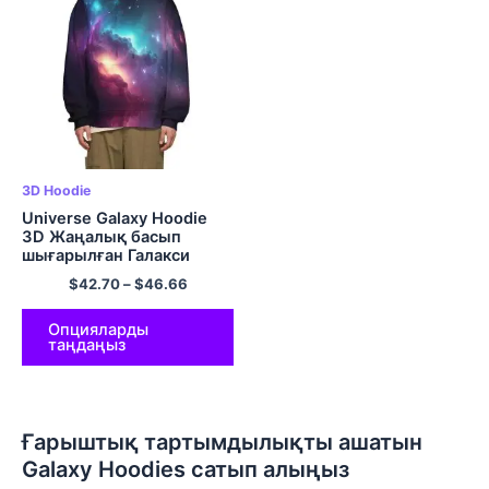
3D Hoodie
Universe Galaxy Hoodie
3D Жаңалық басып
шығарылған Галакси
капюшоны бар свитер
$
42.70
–
$
46.66
пуловер Полиэстерден
ерлер мен әйелдерге
арналған капюшон
Опцияларды
таңдаңыз
Ғарыштық тартымдылықты ашатын
Galaxy Hoodies сатып алыңыз