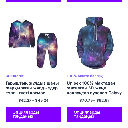
3D Hoodie
100% Мақта қалпақ
Ғарыштық жұлдыз шаңы
Unisex 100% Мақтадан
жарқыраған жұлдыздар
жасалған 3D жаңа
түрлі-түсті космос
қалпақтар пуловер Galaxy
капюди киімдері 3D
Hoodies
$
42.27
–
$
45.24
$
70.75
–
$
92.67
басып шығарылған Galaxy
капюшоны бар балаларға
арналған шалбар
Опцияларды
Опцияларды
таңдаңыз
таңдаңыз