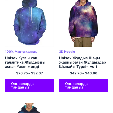
100% Мақта қалпақ
3D Hoodie
Unisex Күлгін көк
Unisex Жұлдыз Шаңы
галактика Жұлдызды
Жарқыраған Жұлдыздар
аспан Ұзын жеңді
Шынайы Түрлі-түсті
капюшонды свиттер
Космос Галакси Капус 3D
$
70.75
–
$
92.67
$
42.70
–
$
46.66
100% Мақта комфорт
Басып шығарылған
капюшондары Күнделікті
Графикалық Капюшон
3D басып шығарылған
Свиттері Полиэстер
Опцияларды
Опцияларды
таңдаңыз
таңдаңыз
графикалық капюстер
Пуловер Капус