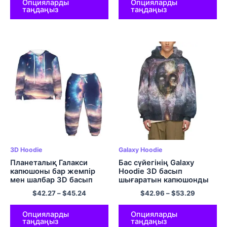
Universe Hoodie
қалталы пуловерлі
Опцияларды
Опцияларды
таңдаңыз
таңдаңыз
жиынтықтары
капюди
3D Hoodie
Galaxy Hoodie
Планеталық Галакси
Бас сүйегінің Galaxy
капюшоны бар жемпір
Hoodie 3D басып
мен шалбар 3D басып
шығаратын капюшонды
шығарылған графикалық
свиттері Салқын
$
42.27
–
$
45.24
$
42.96
–
$
53.29
капюшон жиынтықтары
капюшоны пуловер
Балаларға арналған
капюди
полиэфирлі юбка
Опцияларды
Опцияларды
таңдаңыз
таңдаңыз
жиынтықтары