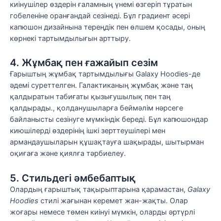
киінушілер өздерін ғаламның үнемі өзгеріп тұратын
гобеленіне оранғандай сезінеді. Бұл градиент әсері
капюшон дизайнына тереңдік пен өлшем қосады, оның
көрнекі тартымдылығын арттыру.
4. Жұмбақ пен ғажайып сезім
Ғарыштың жұмбақ тартымдылығы Galaxy Hoodies-де
әдемі суреттелген. Галактиканың жұмбақ және таң
қалдыратын табиғаты қызығушылық пен таң
қалдырады., қолданушыларға беймәлім нәрсеге
байланысты сезінуге мүмкіндік береді. Бұл капюшондар
киюшілерді өздерінің ішкі зерттеушілері мен
армандаушыларын құшақтауға шақырады, шытырман
оқиғаға және қиялға тәрбиелеу.
5. Стильдегі әмбебаптық
Олардың ғарыштық тақырыптарына қарамастан,
Galaxy
Hoodies
стилі жағынан керемет жан-жақты. Олар
жоғары немесе төмен киінуі мүмкін, оларды әртүрлі