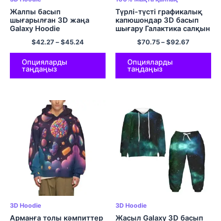
Жалпы басып
Түрлі-түсті графикалық
шығарылған 3D жаңа
капюшондар 3D басып
Galaxy Hoodie
шығару Галактика салқын
жиынтықтары
капюшоны бар жемпір
$
42.27
–
$
45.24
$
70.75
–
$
92.67
Графикалық капюшонды
100% Қалталы
свиттері мен балаларға
қалпақшалары бар мақта
арналған шалбар
салқын дизайн 320GSM
Опцияларды
Опцияларды
таңдаңыз
таңдаңыз
мақта
3D Hoodie
3D Hoodie
Арманға толы кәмпиттер
Жасыл Galaxy 3D басып