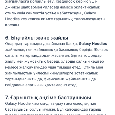
жағдайларға қолайлы ету. Кездейсоқ көрініс үшін
джинсы шалбармен үйлеседі немесе эклектикалық
стиль үшін көйлектің үстіне қабаттасады., Galaxy
Hoodies кез келген киімге ғарыштық талғампаздықты
қосады.
6. Ыңғайлы және жайлы
Олардың тартымды дизайнынан басқа,
Galaxy Hoodies
жайлылық пен жайлылыққа басымдық беріңіз. Жоғары
сапалы материалдардан жасалған, бұл капюшондар
жылу мен жұмсақтық береді, оларды салқын кештер
немесе жалқау күндер үшін тамаша етеді. Стиль мен
жайлылықтың үйлесімі киінушілерге эстетикалық
тартымдылықты да, физикалық жайлылықты да
пайдалана алатынын қамтамасыз етеді.
7. Ғарыштық әңгіме бастаушысы
Galaxy Hoodie кию сәнді таңдау ғана емес; әңгіме
бастаушысы болуы мүмкін. Бұл капюшондар ғарыш