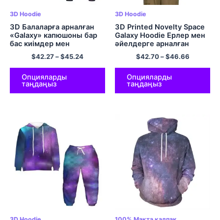
3D Hoodie
3D Hoodie
3D Балаларға арналған
3D Printed Novelty Space
«Galaxy» капюшоны бар
Galaxy Hoodie Ерлер мен
бас киімдер мен
әйелдерге арналған
шалбарлар Universe
қалтасы бар полиэфирлі
$
42.27
–
$
45.24
$
42.70
–
$
46.66
Hoodie жиынтықтары
юбка.
Опцияларды
Опцияларды
таңдаңыз
таңдаңыз
3D Hoodie
100% Мақта қалпақ