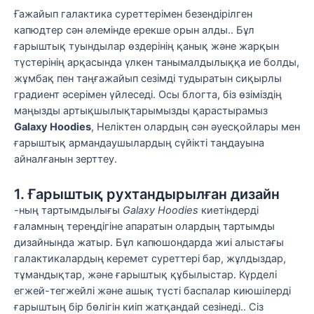
Ғажайып галактика суреттерімен безендірілген
капюдтер сән әлемінде ерекше орын алды.. Бұл
ғарыштық туындылар өздерінің қанық және жарқын
түстерінің арқасында үлкен танымалдылыққа ие болды,
жұмбақ пен таңғажайып сезімді тудыратын сиқырлы
градиент әсерімен үйлеседі. Осы блогта, біз өзіміздің
маңызды артықшылықтарымызды қарастырамыз
Galaxy Hoodies
, Неліктен олардың сән әуесқойлары мен
ғарыштық армандаушылардың сүйікті таңдауына
айналғанын зерттеу.
1. Ғарыштық рухтандырылған дизайн
-ның тартымдылығы
Galaxy Hoodies
киетіндерді
ғаламның тереңдігіне апаратын олардың тартымды
дизайнында жатыр. Бұл капюшондарда жиі алыстағы
галактикалардың керемет суреттері бар, жұлдыздар,
тұмандықтар, және ғарыштық құбылыстар. Күрделі
егжей-тегжейлі және ашық түсті баспалар киюшілерді
ғарыштың бір бөлігін киіп жатқандай сезінеді.. Сіз