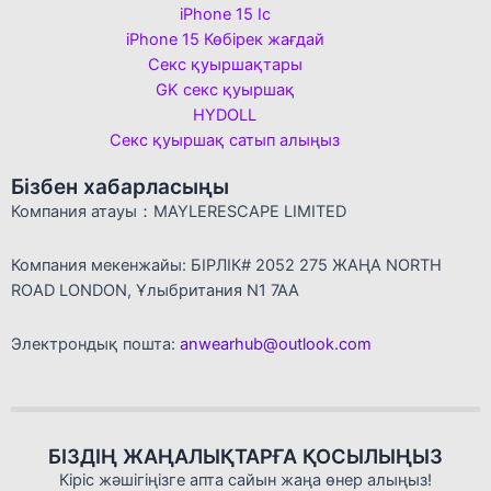
iPhone 15 Іс
iPhone 15 Көбірек жағдай
Секс қуыршақтары
GK секс қуыршақ
HYDOLL
Секс қуыршақ сатып алыңыз
Бізбен хабарласыңы
Компания атауы：MAYLERESCAPE LIMITED
Компания мекенжайы: БІРЛІК# 2052 275 ЖАҢА NORTH
ROAD LONDON, Ұлыбритания N1 7AA
Электрондық пошта:
anwearhub@outlook.com
БІЗДІҢ ЖАҢАЛЫҚТАРҒА ҚОСЫЛЫҢЫЗ
Кіріс жәшігіңізге апта сайын жаңа өнер алыңыз!