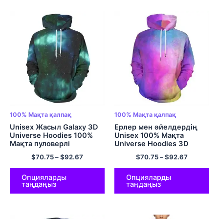
100% Мақта қалпақ
100% Мақта қалпақ
Unisex Жасыл Galaxy 3D
Ерлер мен әйелдердің
Universe Hoodies 100%
Unisex 100% Мақта
Мақта пуловерлі
Universe Hoodies 3D
қалпақшалар Салқын
Жаңалық Сән Сандық
$
70.75
–
$
92.67
$
70.75
–
$
92.67
комфорт капюдилер
басып шығару пуловер
Салмағы бар капюшондар
қалталары бар
капюшонды свитерлер
Опцияларды
Опцияларды
таңдаңыз
таңдаңыз