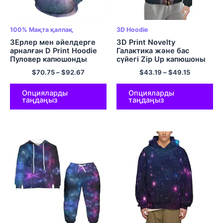
100% Мақта қалпақ
3D Hoodie
3Ерлер мен әйелдерге
3D Print Novelty
арналған D Print Hoodie
Галактика және бас
Пуловер капюшонды
сүйегі Zip Up капюшоны
свиттері Galaxy Cool
бар свит-көйлек
$
70.75
–
$
92.67
$
43.19
–
$
49.15
Novelty Hoodies 100%
Полиэстер юбка Галакси
Мақта
капюди Салқын капюди
Опцияларды
Опцияларды
таңдаңыз
таңдаңыз