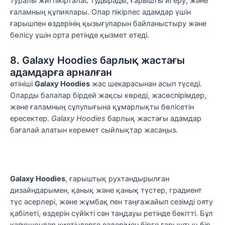
туралы жиі пікірталас тудырады, ғарышты игеру, және
ғаламның құпиялары. Олар пікірлес адамдар үшін
ғарышпен өздерінің қызығуларын байланыстыру және
бөлісу үшін орта ретінде қызмет етеді.
8. Galaxy Hoodies барлық жастағы
адамдарға арналған
өтініші
Galaxy Hoodies
жас шекарасынан асып түседі.
Оларды балалар бірдей жақсы көреді, жасөспірімдер,
және ғаламның сұлулығына құмарлықты бөлісетін
ересектер.
Galaxy Hoodies
барлық жастағы адамдар
бағалай алатын керемет сыйлықтар жасаңыз.
Galaxy Hoodies
, ғарыштық рухтандырылған
дизайндарымен, қанық және қанық түстер, градиент
түс әсерлері, және жұмбақ пен таңғажайып сезімді ояту
қабілеті, өздерін сүйікті сән таңдауы ретінде бекітті. Бұл
капюшондар киетіндерге өздерімен бірге ғарыштың бір