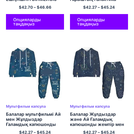
Галакси капюшонды
капюшоны бар көйлектер
$
42.70
–
$
46.66
$
42.27
–
$
45.24
футболка Ерлер мен
мен шалбарлар Galaxy
әйелдерге арналған
Hoodie киімдері
полиэстер пуловер
Полиэфирден жасалған
Опцияларды
Опцияларды
таңдаңыз
таңдаңыз
капюди
капюди жиынтығы
Мультфильм капсула
Мультфильм капсула
Балалар мультфильмі Ай
Балалар Жұлдыздар
мен Жұлдыздар
және Ай Ғаламдық
Ғаламдық капюшонды
капюшонды жемпір мен
жемпір мен шалбар
шалбар жайлы
$
42.27
–
$
45.24
$
42.27
–
$
45.24