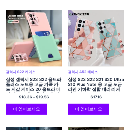
갤럭시 S22 케이스
갤럭시 A52 케이스
삼성 갤럭시 S23 S22 울트라
삼성 S23 S22 S21 S20 Ultra
플러스 노트용 고급 가죽 카
S10 Plus Note 용 고급 도금
드 지갑 케이스 20 울트라 메
라인 기하학 접합 대리석 케
탈 렌즈 스탠드 홀더 보호 커
이스 20 A72 A52 A32 소프
$
18.36
–
$
19.56
$
17.16
버
트 뒷면 커버
더 읽어보세요
더 읽어보세요