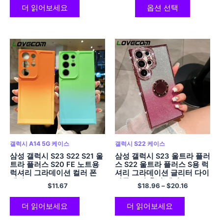
더 읽어보세요
옵션 선택
갤럭시 A14 5G 케이스
갤럭시 S22 케이스
삼성 갤럭시 S23 S22 S21 울
삼성 갤럭시 S23 울트라 플러
트라 플러스 S20 FE 노트용
스 S22 울트라 플러스 S용 럭
럭셔리 그라데이션 컬러 폰
셔리 그라데이션 글리터 다이
케이스 20 A54 A34 A14
아몬드 링 홀더 케이스 23 22
$
11.67
$
18.96
–
$
20.16
A53 A52 A23 A13 소프트
5G 소프트폰 커버
커버
더 읽어보세요
더 읽어보세요