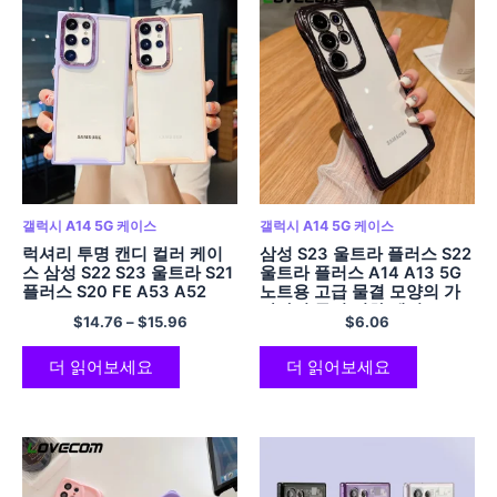
갤럭시 A14 5G 케이스
갤럭시 A14 5G 케이스
럭셔리 투명 캔디 컬러 케이
삼성 S23 울트라 플러스 S22
스 삼성 S22 S23 울트라 S21
울트라 플러스 A14 A13 5G
플러스 S20 FE A53 A52
노트용 고급 물결 모양의 가
A13 A54 A14 A23 A34
장자리 투명 전화 케이스 20
$
14.76
–
$
15.96
$
6.06
A32 A33 5G 소프트 커버
울트라 도금 범퍼 소프트 커
버
더 읽어보세요
더 읽어보세요