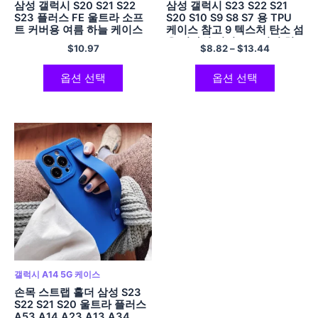
삼성 갤럭시 S20 S21 S22
삼성 갤럭시 S23 S22 S21
S23 플러스 FE 울트라 소프
S20 S10 S9 S8 S7 용 TPU
트 커버용 여름 하늘 케이스
케이스 참고 9 텍스처 탄소 섬
유 디자인 커버로 브러시 처
$
10.97
$
8.82
–
$
13.44
리된 부드러운 실리콘
옵션 선택
옵션 선택
갤럭시 A14 5G 케이스
손목 스트랩 홀더 삼성 S23
S22 S21 S20 울트라 플러스
A53 A14 A23 A13 A34