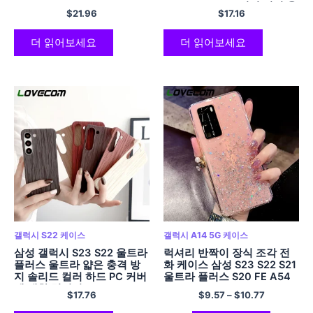
A34 A14 A53 A23 A24 5G
A33 5G 소프트 뒷면 커버 용
$
21.96
$
17.16
크로스 바디 백 소프트 커버
양면 클리어 케이스
더 읽어보세요
더 읽어보세요
갤럭시 S22 케이스
갤럭시 A14 5G 케이스
삼성 갤럭시 S23 S22 울트라
럭셔리 반짝이 장식 조각 전
플러스 울트라 얇은 충격 방
화 케이스 삼성 S23 S22 S21
지 솔리드 컬러 하드 PC 커버
울트라 플러스 S20 FE A54
에 대한 럭셔리 Frameless
A34 A14 A24 A53 A52
$
17.76
$
9.57
–
$
10.77
나무 질감 전화 케이스
A23 A13 5G 소프트 클리어
커버