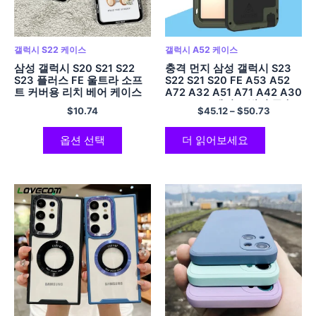
갤럭시 S22 케이스
갤럭시 A52 케이스
삼성 갤럭시 S20 S21 S22
충격 먼지 삼성 갤럭시 S23
S23 플러스 FE 울트라 소프
S22 S21 S20 FE A53 A52
트 커버용 리치 베어 케이스
A72 A32 A51 A71 A42 A30
A50 A70 케이스 방지 금속
$
10.74
$
45.12
–
$
50.73
갑옷 커버
옵션 선택
더 읽어보세요