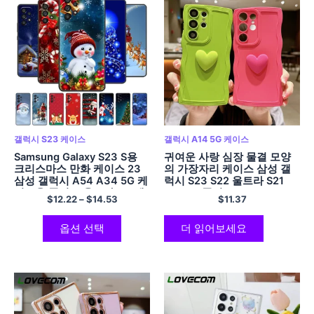
갤럭시 S23 케이스
갤럭시 A14 5G 케이스
Samsung Galaxy S23 S용
귀여운 사랑 심장 물결 모양
크리스마스 만화 케이스 23
의 가장자리 케이스 삼성 갤
삼성 갤럭시 A54 A34 5G 케
럭시 S23 S22 울트라 S21
이스용 플러스 울트라 5G 케
S20 FE 플러스 A53 A52
$
12.22
–
$
14.53
$
11.37
이스 실리콘 소프트 TPU 커
A23 A14 A34 A54 A33
버
A32 5G 소프트 커버
옵션 선택
더 읽어보세요