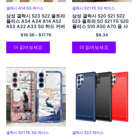
갤럭시 A14 5G 케이스
갤럭시 S21 FE 5G 케이스
삼성 갤럭시 S23 S22 울트라
삼성 갤럭시 S20 S21 S22
플러스 A54 A34 A14 A52
S23 울트라 5G S21 FE S20
A53 A32 A33 5G 하드 커버
플러스 S10 A50 A70 용 사
에 대한 Magsafe 자기 지우
각형 액체 실리콘 케이스 20
$
16.56
–
$
17.76
$
8.34
기 전화 케이스에 대한 충격
10 코어 소프트 커버
방지
더 읽어보세요
더 읽어보세요
갤럭시 S21 FE 5G 케이스
갤럭시 S22 케이스