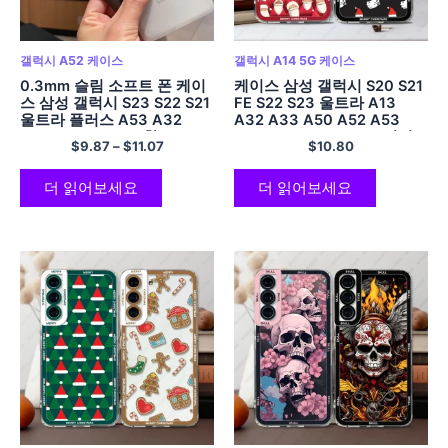
갤럭시 A52 케이스
갤럭시 A14 5G 케이스
0.3mm 슬림 소프트 폰 케이
케이스 삼성 갤럭시 S20 S21
스 삼성 갤럭시 S23 S22 S21
FE S22 S23 울트라 A13
울트라 플러스 A53 A32
A32 A33 A50 A52 A53
A52s A72 4G 5G 참고 20
A73 A54 A14 소프트 커버
$
9.87
–
$
11.07
$
10.80
초박형 무광택 투명 커버
메리 크리스마스
더 읽어보세요
더 읽어보세요