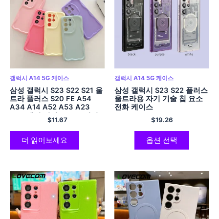
갤럭시 A14 5G 케이스
갤럭시 A14 5G 케이스
삼성 갤럭시 S23 S22 S21 울
삼성 갤럭시 S23 S22 플러스
트라 플러스 S20 FE A54
울트라용 자기 기술 칩 요소
A34 A14 A52 A53 A23
전화 케이스
A24 캔디 컬러 소프트 커버
$
11.67
$
19.26
용 고급 물결 모양의 가장자
리 전화 케이스
더 읽어보세요
옵션 선택