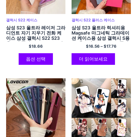
갤럭시 S22 케이스
갤럭시 S22 플러스 케이스
삼성 S23 울트라 레이저 그라
삼성 S23 울트라 럭셔리용
디언트 자기 지우기 전화 케
Magsafe 마그네틱 그라데이
이스 삼성 갤럭시 S22 S23
션 케이스용 삼성 갤럭시 S용
울트라 플러스 Magasafe 하
23 울트라 S22 S21 5G 플러
$
18.66
$
16.56
–
$
17.76
드 커버
스 노트 20 소프트 커버
옵션 선택
더 읽어보세요