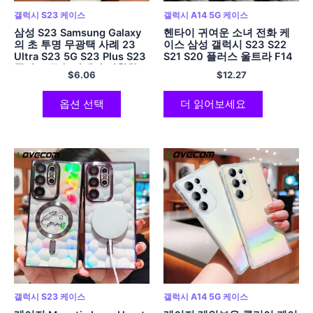
갤럭시 S23 케이스
갤럭시 A14 5G 케이스
삼성 S23 Samsung Galaxy
헨타이 귀여운 소녀 전화 케
의 초 투명 무광택 사례 23
이스 삼성 갤럭시 S23 S22
Ultra S23 5G S23 Plus S23
S21 S20 플러스 울트라 F14
플러스 금속 카메라 명확한
F54 M14 M54 M53 Note20
$
6.06
$
12.27
소프트 커버
소프트 블랙 전화 커버
옵션 선택
더 읽어보세요
갤럭시 S23 케이스
갤럭시 A14 5G 케이스