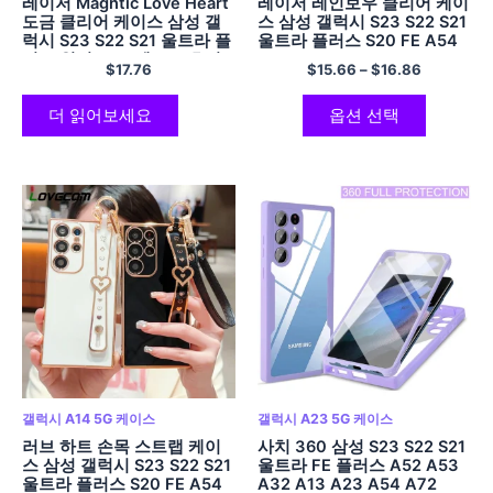
레이저 Magntic Love Heart
레이저 레인보우 클리어 케이
도금 클리어 케이스 삼성 갤
스 삼성 갤럭시 S23 S22 S21
럭시 S23 S22 S21 울트라 플
울트라 플러스 S20 FE A54
러스 워터 큐브 렌즈 보호기
A34 A14 A53 A52 A23
$
17.76
$
15.66
–
$
16.86
소프트 커버 Coque
A24 A25 A13 5G 소프트 커
버
더 읽어보세요
옵션 선택
갤럭시 A14 5G 케이스
갤럭시 A23 5G 케이스
러브 하트 손목 스트랩 케이
사치 360 삼성 S23 S22 S21
스 삼성 갤럭시 S23 S22 S21
울트라 FE 플러스 A52 A53
울트라 플러스 S20 FE A54
A32 A13 A23 A54 A72