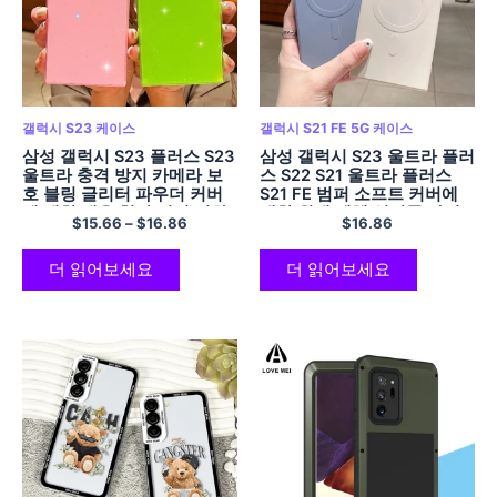
갤럭시 S23 케이스
갤럭시 S21 FE 5G 케이스
삼성 갤럭시 S23 플러스 S23
삼성 갤럭시 S23 울트라 플러
울트라 충격 방지 카메라 보
스 S22 S21 울트라 플러스
호 블링 글리터 파우더 커버
S21 FE 범퍼 소프트 커버에
에 대한 네온 형광 컬러 전화
대한 원래 액체 실리콘 자기
$
15.66
–
$
16.86
$
16.86
케이스
전화 케이스
더 읽어보세요
더 읽어보세요