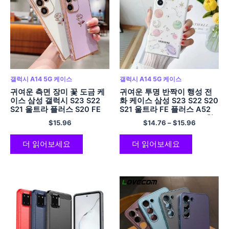
갤럭시 A14 5G 케이스
갤럭시 A14 5G 케이스
귀여운 측면 장미 꽃 도금 케
귀여운 투명 반짝이 행성 전
이스 삼성 갤럭시 S23 S22
화 케이스 삼성 S23 S22 S20
S21 울트라 플러스 S20 FE
S21 울트라 FE 플러스 A52
A54 A34 A14 A53 A23
A53 A32 A14 A33 A23 참
$
15.96
$
14.76
–
$
15.96
A24 5G 범퍼 소프트 커버
고 20 소프트 커버
더 읽어보세요
더 읽어보세요