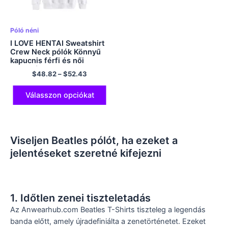
Póló néni
I LOVE HENTAI Sweatshirt
Crew Neck pólók Könnyű
kapucnis férfi és női
többszínű
$
48.82
–
$
52.43
Válasszon opciókat
Viseljen Beatles pólót, ha ezeket a
jelentéseket szeretné kifejezni
1. Időtlen zenei tiszteletadás
Az Anwearhub.com Beatles T-Shirts tiszteleg a legendás
banda előtt, amely újradefiniálta a zenetörténetet. Ezeket