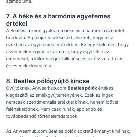
szimbóluma.
7. A béke és a harmónia egyetemes
értékei
A Beatles’ a zene gyakran a béke és a harmónia üzenetét
hordozta. A pólójuk viselése azt jelezheti, hogy hisz
ezekben az egyetemes értékekben. Ez egy kijelentés, hogy
a zenének megvan az az ereje, hogy egyesítse az
embereket, a különbségek túllépése és az összetartozás
érzésének elősegítése.
8. Beatles pólógyűjtő kincse
Gyűjtőknek, Anwearhub.com
Beatles pólók
értékes
kiegészítői az emlékgyűjteményének. Ezek az ingek
nemcsak szentimentális értékkel bírnak, hanem idővel
felértékelődnek. Nem csak ruhák; ápolandó és
továbbadandó történelemdarabok.
Az Anwearhub.com Beatles pólók sokrétű élményt kínálnak,