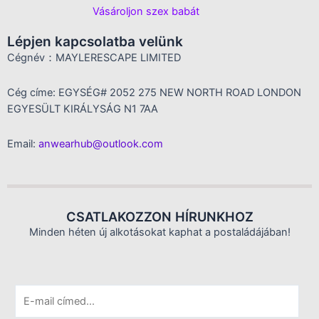
Vásároljon szex babát
Lépjen kapcsolatba velünk
Cégnév：MAYLERESCAPE LIMITED
Cég címe: EGYSÉG# 2052 275 NEW NORTH ROAD LONDON
EGYESÜLT KIRÁLYSÁG N1 7AA
Email:
anwearhub@outlook.com
CSATLAKOZZON HÍRUNKHOZ
Minden héten új alkotásokat kaphat a postaládájában!
E
m