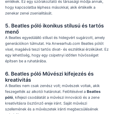
emlékek. Ez egy szórakoztató és társasági módja annak,
hogy kapcsolatba léphess másokkal, akik értékelik a
zenekar zenei zsenialitását.
5. Beatles póló ikonikus stílusú és tartós
menő
A Beatles egyedülálló stílust és hidegvért sugárzott, amely
generációkon túlmutat. Ha Anwearhub.com Beatles pólót
visel, magáévá teszi tartós divat- és esztétikai érzéküket. Ez
egy lehetőség, hogy egy csipetnyi időtlen hűvösséget
építsen be a ruhatárába.
6. Beatles póló Művészi kifejezés és
kreativitás
A Beatles nem csak zenész volt; művészek voltak, akik
feszegették az alkotói határokat. Felöltésével a
Beatles
póló
, kifejezi csodálatát a művészi innováció és a zene
kreativitásra ösztönző ereje iránt. Saját művészi
szellemének és a művészetek iránti megbecsülésének