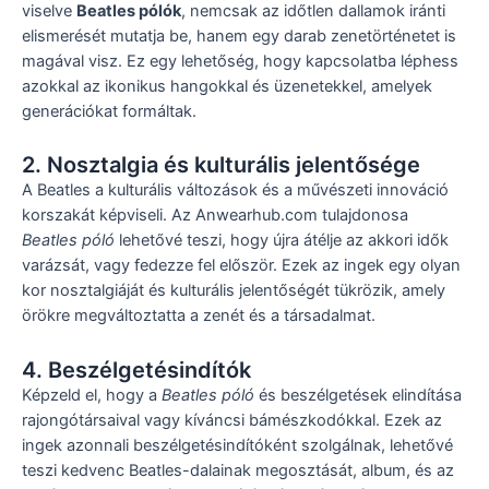
viselve
Beatles pólók
, nemcsak az időtlen dallamok iránti
elismerését mutatja be, hanem egy darab zenetörténetet is
magával visz. Ez egy lehetőség, hogy kapcsolatba léphess
azokkal az ikonikus hangokkal és üzenetekkel, amelyek
generációkat formáltak.
2. Nosztalgia és kulturális jelentősége
A Beatles a kulturális változások és a művészeti innováció
korszakát képviseli. Az Anwearhub.com tulajdonosa
Beatles póló
lehetővé teszi, hogy újra átélje az akkori idők
varázsát, vagy fedezze fel először. Ezek az ingek egy olyan
kor nosztalgiáját és kulturális jelentőségét tükrözik, amely
örökre megváltoztatta a zenét és a társadalmat.
4. Beszélgetésindítók
Képzeld el, hogy a
Beatles póló
és beszélgetések elindítása
rajongótársaival vagy kíváncsi bámészkodókkal. Ezek az
ingek azonnali beszélgetésindítóként szolgálnak, lehetővé
teszi kedvenc Beatles-dalainak megosztását, album, és az