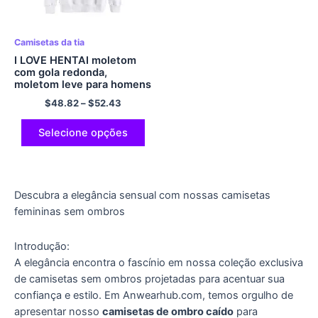
Camisetas da tia
I LOVE HENTAI moletom
com gola redonda,
moletom leve para homens
e mulheres multicolorido
$
48.82
–
$
52.43
Selecione opções
Descubra a elegância sensual com nossas camisetas
femininas sem ombros
Introdução:
A elegância encontra o fascínio em nossa coleção exclusiva
de camisetas sem ombros projetadas para acentuar sua
confiança e estilo. Em Anwearhub.com, temos orgulho de
apresentar nosso
camisetas de ombro caído
para