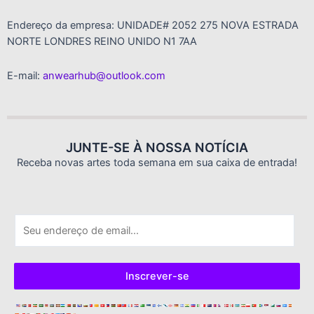
Endereço da empresa: UNIDADE# 2052 275 NOVA ESTRADA
NORTE LONDRES REINO UNIDO N1 7AA
E-mail:
anwearhub@outlook.com
JUNTE-SE À NOSSA NOTÍCIA
Receba novas artes toda semana em sua caixa de entrada!
E
-
m
a
Inscrever-se
i
l