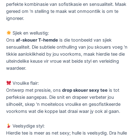
perfekte kombinasie van sofistikasie en sensualiteit. Maak
gereed om 'n stelling te maak wat onmoontlik is om te
ignoreer.
Sjiek en wellustig:
Ons
af-skouer T-hemde
is die toonbeeld van sjiek
sensualiteit. Die subtiele onthulling van jou skouers voeg 'n
tikkie aanloklikheid by jou voorkoms, maak hierdie tee die
uiteindelike keuse vir vroue wat beide styl en verleiding
waardeer.
Vroulike flair:
Ontwerp met presisie, ons
drop skouer sexy tee
is tot
perfeksie aangepas. Die snit en drapeer verbeter jou
silhoeët, skep 'n moeiteloos vroulike en gesofistikeerde
voorkoms wat die koppe laat draai waar jy ook al gaan.
Veelsydige styl:
Hierdie tee is meer as net sexy; hulle is veelsydig. Dra hulle