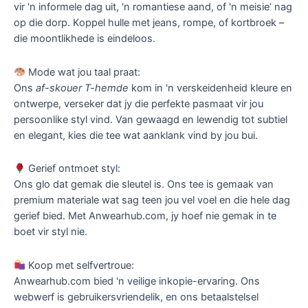
vir 'n informele dag uit, 'n romantiese aand, of 'n meisie’ nag
op die dorp. Koppel hulle met jeans, rompe, of kortbroek –
die moontlikhede is eindeloos.
Mode wat jou taal praat:
Ons
af-skouer T-hemde
kom in 'n verskeidenheid kleure en
ontwerpe, verseker dat jy die perfekte pasmaat vir jou
persoonlike styl vind. Van gewaagd en lewendig tot subtiel
en elegant, kies die tee wat aanklank vind by jou bui.
Gerief ontmoet styl:
Ons glo dat gemak die sleutel is. Ons tee is gemaak van
premium materiale wat sag teen jou vel voel en die hele dag
gerief bied. Met Anwearhub.com, jy hoef nie gemak in te
boet vir styl nie.
Koop met selfvertroue:
Anwearhub.com bied 'n veilige inkopie-ervaring. Ons
webwerf is gebruikersvriendelik, en ons betaalstelsel