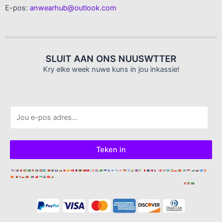
E-pos:
anwearhub@outlook.com
SLUIT AAN ONS NUUSWTTER
Kry elke week nuwe kuns in jou inkassie!
E
-
p
o
Teken in
s
*