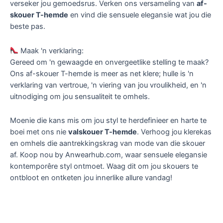
verseker jou gemoedsrus. Verken ons versameling van
af-
skouer T-hemde
en vind die sensuele elegansie wat jou die
beste pas.
Maak 'n verklaring:
Gereed om 'n gewaagde en onvergeetlike stelling te maak?
Ons af-skouer T-hemde is meer as net klere; hulle is 'n
verklaring van vertroue, 'n viering van jou vroulikheid, en 'n
uitnodiging om jou sensualiteit te omhels.
Moenie die kans mis om jou styl te herdefinieer en harte te
boei met ons nie
valskouer T-hemde
. Verhoog jou klerekas
en omhels die aantrekkingskrag van mode van die skouer
af. Koop nou by Anwearhub.com, waar sensuele elegansie
kontemporêre styl ontmoet. Waag dit om jou skouers te
ontbloot en ontketen jou innerlike allure vandag!