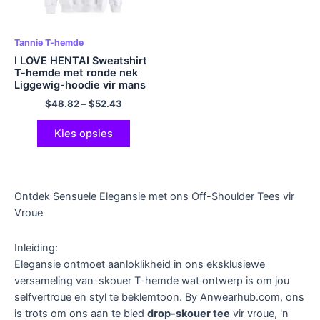
Tannie T-hemde
I LOVE HENTAI Sweatshirt
T-hemde met ronde nek
Liggewig-hoodie vir mans
en vroue veelkleurig
$
48.82
–
$
52.43
Kies opsies
Ontdek Sensuele Elegansie met ons Off-Shoulder Tees vir
Vroue
Inleiding:
Elegansie ontmoet aanloklikheid in ons eksklusiewe
versameling van-skouer T-hemde wat ontwerp is om jou
selfvertroue en styl te beklemtoon. By Anwearhub.com, ons
is trots om ons aan te bied
drop-skouer tee
vir vroue, 'n