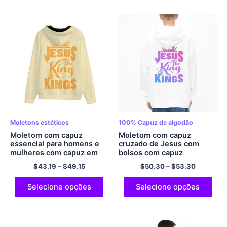
Moletons estéticos
100% Capuz de algodão
Moletom com capuz
Moletom com capuz
essencial para homens e
cruzado de Jesus com
mulheres com capuz em
bolsos com capuz
branco JESUS ​​THE KINGS
gradiente estético roxo
$
43.19
–
$
49.15
$
50.30
–
$
53.30
Moletom com capuz
moletom com capuz
confortável e clássico de
grande 100% Algodão
poliéster com zíper com
Conforto e Moletom Com
Selecione opções
Selecione opções
capuz amarelo claro
Capuz Casual Streetwear
Moletom Multicolorido