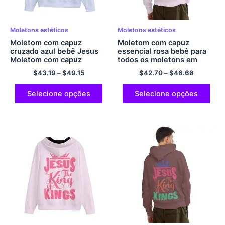
Moletons estéticos
Moletons estéticos
Moletom com capuz
Moletom com capuz
cruzado azul bebê Jesus
essencial rosa bebê para
Moletom com capuz
todos os moletons em
essencial para todos os
branco JESUS ​​OS REIS
$
43.19
–
$
49.15
$
42.70
–
$
46.66
moletons em branco
Moletom com capuz
JESUS ​​THE KINGS
aconchegante conforto
Moletom com capuz casual
poliéster pulôver moletom
Selecione opções
Selecione opções
de poliéster com zíper
com capuz streetwear
Moletom formal com capuz
clássico estilo e conforto