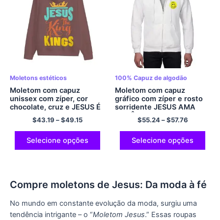
Moletons estéticos
100% Capuz de algodão
Moletom com capuz
Moletom com capuz
unissex com zíper, cor
gráfico com zíper e rosto
chocolate, cruz e JESUS ​​É
sorridente JESUS ​​AMA
REI, moletom com capuz,
VOCÊ Moletom com capuz
$
43.19
–
$
49.15
$
55.24
–
$
57.76
confortável, clássico, legal,
100% Conforto de algodão
poliéster
e moletom macio com
capuz de saúde mental
Selecione opções
Selecione opções
multicolorido
Compre moletons de Jesus: Da moda à fé
No mundo em constante evolução da moda, surgiu uma
tendência intrigante – o “
Moletom Jesus
.” Essas roupas