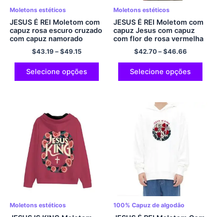
Moletons estéticos
Moletons estéticos
JESUS ​​É REI Moletom com
JESUS ​​É REI Moletom com
capuz rosa escuro cruzado
capuz Jesus com capuz
com capuz namorado
com flor de rosa vermelha
moletom com capuz
Moletom com capuz
$
43.19
–
$
49.15
$
42.70
–
$
46.66
streetwear conforto
estético Conforto
poliéster com zíper
Moletom estético com
moletom formal para
capuz streetwear para
Selecione opções
Selecione opções
homens e mulheres
homens e mulheres
pulôver com capuz de
poliéster
Moletons estéticos
100% Capuz de algodão