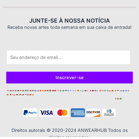
JUNTE-SE À NOSSA NOTÍCIA
Receba novas artes toda semana em sua caixa de entrada!
E
-
m
a
Inscrever-se
i
l
*
Direitos autorais © 2020-2024 ANWEARHUB Todos os
direitos reservados.