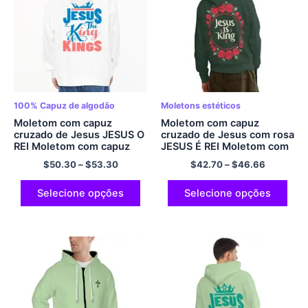
100% Capuz de algodão
Moletons estéticos
Moletom com capuz
Moletom com capuz
cruzado de Jesus JESUS ​​O
cruzado de Jesus com rosa
REI Moletom com capuz
JESUS ​​​​É REI Moletom com
rosa e azul com capuz
capuz verde oliva para
$
50.30
–
$
53.30
$
42.70
–
$
46.66
grande 100% Conforto
homens e mulheres
aconchegante de algodão
Moletom com capuz de
e moletom macio
poliéster de grandes
Selecione opções
Selecione opções
dimensões Moletom com
capuz streetwear