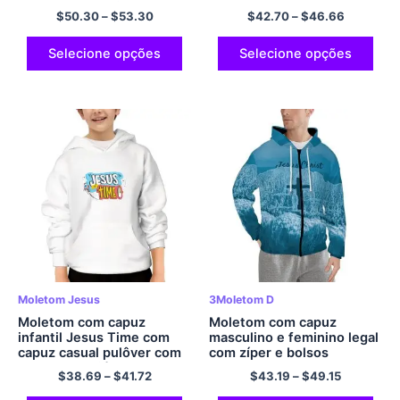
de algodão macio e
Streetwear com capuz
$
50.30
–
$
53.30
$
42.70
–
$
46.66
confortável moletom
casual moletom com capuz
oversized streetwear
tamanho UE de poliéster
casual e estilo
confortável para homens e
Selecione opções
Selecione opções
multicolorido
mulheres
Moletom Jesus
3Moletom D
Moletom com capuz
Moletom com capuz
infantil Jesus Time com
masculino e feminino legal
capuz casual pulôver com
com zíper e bolsos
capuz de poliéster
moletom com capuz JESUS
$
38.69
–
$
41.72
$
43.19
–
$
49.15
​​Cristo com capuz cruzado
com estampa 3D moletom