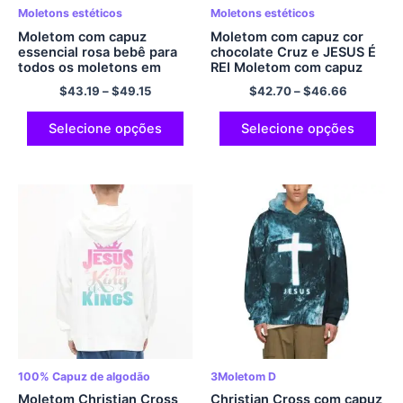
Moletons estéticos
Moletons estéticos
Moletom com capuz
Moletom com capuz cor
essencial rosa bebê para
chocolate Cruz e JESUS ​​É
todos os moletons em
REI Moletom com capuz
branco JESUS ​​OS REIS
aconchegante conforto
$
43.19
–
$
49.15
$
42.70
–
$
46.66
Moletom com capuz
clássico legal poliéster
aconchegante conforto
pulôver com capuz para
poliéster com zíper
homens e mulheres
Selecione opções
Selecione opções
moletom com capuz
streetwear
100% Capuz de algodão
3Moletom D
Moletom Christian Cross
Christian Cross com capuz