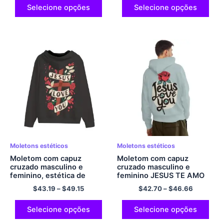
com capuz gráfico
Selecione opções
Selecione opções
confortável com capuz de
poliéster
Moletons estéticos
Moletons estéticos
Moletom com capuz
Moletom com capuz
cruzado masculino e
cruzado masculino e
feminino, estética de
feminino JESUS ​​TE AMO
Jesus, moletom
Moletom com capuz
$
43.19
–
$
49.15
$
42.70
–
$
46.66
confortável com zíper,
Moletom com capuz para
moletom de poliéster com
saúde mental Moletom
capuz Jesus com rosa,
grande com capuz de
Selecione opções
Selecione opções
moletom com capuz
poliéster Moletom com