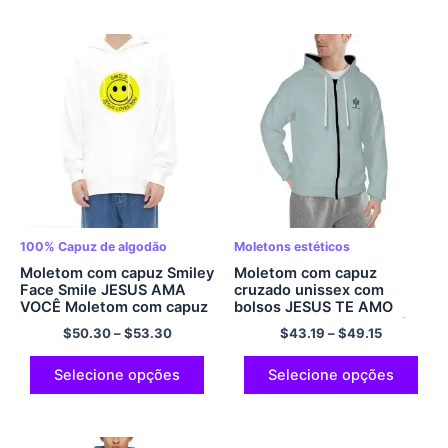
streetwear
capuz estético azul claro
100% Capuz de algodão
Moletons estéticos
Moletom com capuz Smiley
Moletom com capuz
Face Smile JESUS ​​AMA
cruzado unissex com
VOCÊ Moletom com capuz
bolsos JESUS ​​TE AMO
tamanho europeu
Moletom com capuz Saúde
$
50.30
–
$
53.30
$
43.19
–
$
49.15
acolchoado de algodão
Mental Moletom com zíper
com capuz pulôver grande
Moletom com capuz de
com capuz para saúde
poliéster Moletom azul
Selecione opções
Selecione opções
mental multicolorido
claro