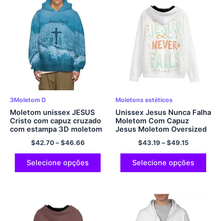
3Moletom D
Moletons estéticos
Moletom unissex JESUS ​​
Unissex Jesus Nunca Falha
Cristo com capuz cruzado
Moletom Com Capuz
com estampa 3D moletom
Jesus Moletom Oversized
com capuz gráfico pulôver
Streetwear Com Capuz
$
42.70
–
$
46.66
$
43.19
–
$
49.15
legal com bolsos moletom
Casual Moletom Com Zíper
confortável de poliéster
Preppy Moletom Com
Capuz De Poliéster
Selecione opções
Selecione opções
Confortável