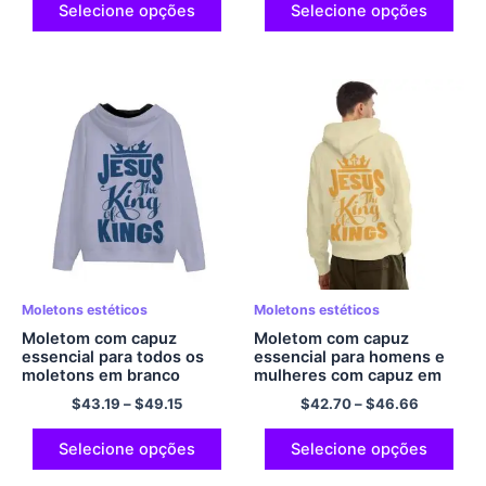
dimensões para homens e
capuz estético de
Selecione opções
Selecione opções
mulheres com capuz de
poliéster
poliéster
Moletons estéticos
Moletons estéticos
Moletom com capuz
Moletom com capuz
essencial para todos os
essencial para homens e
moletons em branco
mulheres com capuz em
JESUS ​​THE KINGS
branco JESUS ​​THE KINGS
$
43.19
–
$
49.15
$
42.70
–
$
46.66
Moletom com capuz
Moletom com capuz
aconchegante e
Conforto aconchegante e
confortável de poliéster
pulôver clássico de
Selecione opções
Selecione opções
com zíper Moletom com
poliéster com capuz
capuz formal com bolsos
amarelo claro