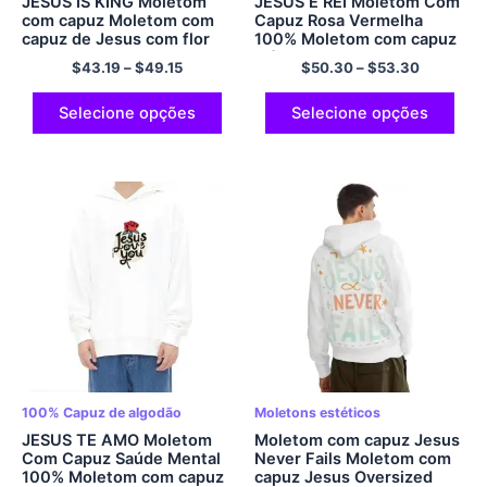
JESUS ​​IS KING Moletom
JESUS ​​É REI Moletom Com
com capuz Moletom com
Capuz Rosa Vermelha
capuz de Jesus com flor
100% Moletom com capuz
de rosa vermelha Moletom
clássico de algodão estilo
$
43.19
–
$
49.15
$
50.30
–
$
53.30
com capuz estético
e conforto moletom
Moletom confortável
grande para homens e
streetwear para homens e
mulheres multicolorido
Selecione opções
Selecione opções
mulheres Moletom com
capuz estético de
poliéster com zíper
100% Capuz de algodão
Moletons estéticos
JESUS ​​TE AMO Moletom
Moletom com capuz Jesus
Com Capuz Saúde Mental
Never Fails Moletom com
100% Moletom com capuz
capuz Jesus Oversized