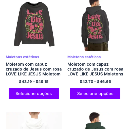
Moletons estéticos
Moletons estéticos
Moletom com capuz
Moletom com capuz
cruzado de Jesus com rosa
cruzado de Jesus com rosa
LOVE LIKE JESUS ​​Moletom
LOVE LIKE JESUS ​​Moletons
com capuz de saúde
de saúde mental Moletom
$
43.19
–
$
49.15
$
42.70
–
$
46.66
mental cinza escuro
cinza escuro moletom
estético com zíper e bolso
formal grande com bolso
de poliéster
pulôver de poliéster
Selecione opções
Selecione opções