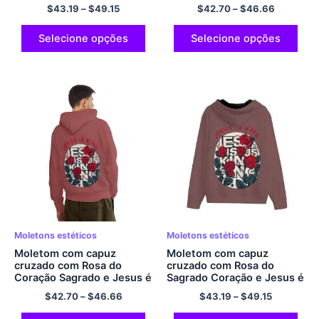
estampa 3D moletom com
todos os moletons em
$
43.19
–
$
49.15
$
42.70
–
$
46.66
capuz cruzado com zíper
branco JESUS ​​THE KINGS
legal engraçado novidade
Moletom com capuz casual
moletom com bolsos
pulôver de poliéster com
Selecione opções
Selecione opções
moletom de poliéster
capuz Moletom clássico
com estilo e conforto
Moletons estéticos
Moletons estéticos
Moletom com capuz
Moletom com capuz
cruzado com Rosa do
cruzado com Rosa do
Coração Sagrado e Jesus é
Sagrado Coração e Jesus é
Rei Moletom com capuz
Rei Moletom com capuz
$
42.70
–
$
46.66
$
43.19
–
$
49.15
tamanho UE Moletom com
com zíper para homens e
capuz estético de grandes
mulheres Moletom com