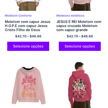
Moletom Conforto
Moletons estéticos
Moletom com capuz Jesus
JESUS ​​É REI Moletom com
H.O.P.E com capuz Jesus
capuz cruzado Moletom
Cristo Filho de Deus
com capuz grande
Moletom com capuz
Boyfriend Moletom com
$
42.70
–
$
46.66
$
42.70
–
$
46.66
aconchegante conforto
capuz streetwear Conforto
clássico pulôver poliéster
Preppy Estético Moletom
com capuz
com capuz de poliéster
Selecione opções
Selecione opções
para homens e mulheres