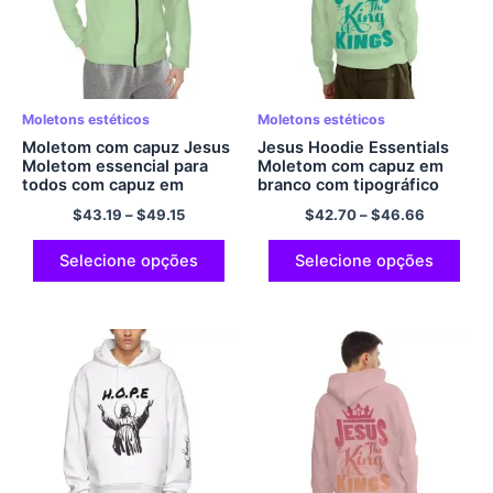
Moletons estéticos
Moletons estéticos
Moletom com capuz Jesus
Jesus Hoodie Essentials
Moletom essencial para
Moletom com capuz em
todos com capuz em
branco com tipográfico
branco JESUS ​​THE KINGS
JESUS ​​THE KINGS
$
43.19
–
$
49.15
$
42.70
–
$
46.66
Moletom com capuz
Moletom com capuz Cruz
cruzado Moletom com
Moletom Conforto
capuz confortável de
Poliéster Pulôver Moletom
Selecione opções
Selecione opções
poliéster com zíper
com capuz verde claro com
Moletom verde claro com
bolsos
bolsos