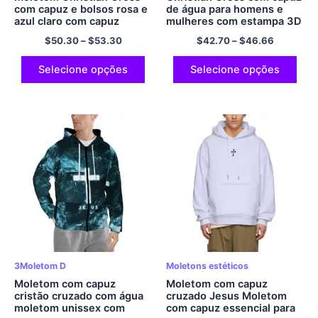
com capuz e bolsos rosa e
de água para homens e
azul claro com capuz
mulheres com estampa 3D
gradiente moletom grande
moletom com capuz
$
50.30
–
$
53.30
$
42.70
–
$
46.66
acolchoado de algodão
cruzado pulôver legal
confortável e macio
engraçado novidade
moletom multicolorido
moletom com bolsos
Selecione opções
Selecione opções
moletom de poliéster
3Moletom D
Moletons estéticos
Moletom com capuz
Moletom com capuz
cristão cruzado com água
cruzado Jesus Moletom
moletom unissex com
com capuz essencial para