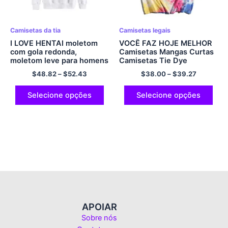
Camisetas da tia
Camisetas legais
I LOVE HENTAI moletom
VOCÊ FAZ HOJE MELHOR
com gola redonda,
Camisetas Mangas Curtas
moletom leve para homens
Camisetas Tie Dye
e mulheres multicolorido
$
48.82
–
$
52.43
$
38.00
–
$
39.27
Selecione opções
Selecione opções
APOIAR
Sobre nós