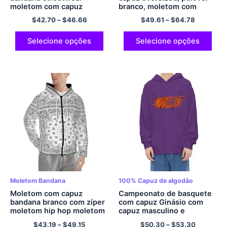
moletom com capuz
branco, moletom com
pulôver de poliéster para
capuz, hip hop, tamanho
$
42.70
–
$
46.66
$
49.61
–
$
64.78
homens e mulheres
ue, confortável, lã,
poliéster
Selecione opções
Selecione opções
Moletom Bandana
100% Capuz de algodão
Moletom com capuz
Campeonato de basquete
bandana branco com zíper
com capuz Ginásio com
moletom hip hop moletom
capuz masculino e
confortável de poliéster
feminino com capuz
$
43.19
–
$
49.15
$
50.30
–
$
53.30