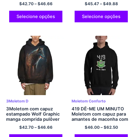
com capuz pulôver com
pulôver com capuz
$
42.70
–
$
46.66
$
45.47
–
$
49.88
bolso para homens e
mulheres
Selecione opções
Selecione opções
3Moletom D
Moletom Conforto
3Moletom com capuz
419 DÊ-ME UM MINUTO
estampado Wolf Graphic
Moletom com capuz para
manga comprida pulôver
amantes de maconha com
com capuz
capuz multicolorido
$
42.70
–
$
46.66
$
46.00
–
$
62.50