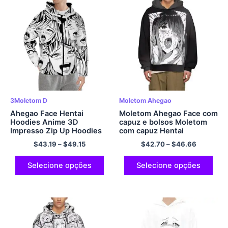
3Moletom D
Moletom Ahegao
Ahegao Face Hentai
Moletom Ahegao Face com
Hoodies Anime 3D
capuz e bolsos Moletom
Impresso Zip Up Hoodies
com capuz Hentai
Moletom com Capuz de
$
43.19
–
$
49.15
$
42.70
–
$
46.66
Poliéster
Selecione opções
Selecione opções