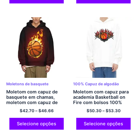
mulheres multicolorido
Moletons de basquete
100% Capuz de algodão
Moletom com capuz de
Moletom com capuz para
basquete em chamas,
academia Basketball on
moletom com capuz de
Fire com bolsos 100%
poliéster, pulôver com
Moletom com capuz de
$
42.70
–
$
46.66
$
50.30
–
$
53.30
capuz para homens e
basquete de algodão
mulheres
confortável para homens e
mulheres multicolorido
Selecione opções
Selecione opções