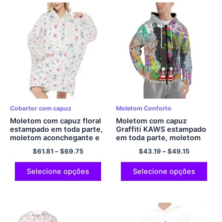
Cobertor com capuz
Moletom Conforto
Moletom com capuz floral
Moletom com capuz
estampado em toda parte,
Graffiti KAWS estampado
moletom aconchegante e
em toda parte, moletom
confortável com capuz de
com capuz de poliéster
$
61.81
–
$
69.75
$
43.19
–
$
49.15
flanela
com zíper
Selecione opções
Selecione opções