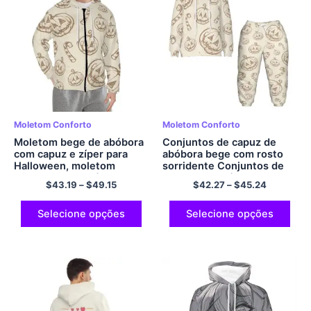
Moletom Conforto
Moletom Conforto
Moletom bege de abóbora
Conjuntos de capuz de
com capuz e zíper para
abóbora bege com rosto
Halloween, moletom
sorridente Conjuntos de
casual e confortável de
capuz de poliéster
$
43.19
–
$
49.15
$
42.27
–
$
45.24
poliéster para homens e
confortável para meninas e
mulheres
meninos
Selecione opções
Selecione opções