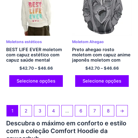
Moletons estéticos
Moletom Ahegao
BEST LIFE EVER moletom
Preto ahegao rosto
com capuz estético com
moletom com capuz anime
capuz saúde mental
japonês moletom com
pulôver formal
capuz poliéster conforto
$
42.70
–
$
46.66
$
42.70
–
$
46.66
para amantes de anime
pulôver com capuz
Selecione opções
Selecione opções
1
2
3
4
…
6
7
8
→
Descubra o máximo em conforto e estilo
com a coleção Comfort Hoodie da