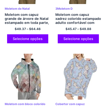
Moletom de Natal
3Moletom D
Moletom com capuz
Moletom com capuz
grande de árvore de Natal
xadrez colorido estampado
estampado em toda parte,
adulto confortável com
pulôver com capuz,
bolso de lã quente e macio
$
49.37
–
$
64.46
$
45.47
–
$
49.88
moletom com capuz de
pulôver de poliéster com
Natal tamanho UE,
capuz
moletom com capuz de
Selecione opções
Selecione opções
poliéster quente e macio
para homens e mulheres,
presentes de Natal
Moletom com bloco colorido
Cobertor com capuz