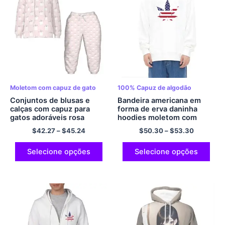
Moletom com capuz de gato
100% Capuz de algodão
Conjuntos de blusas e
Bandeira americana em
calças com capuz para
forma de erva daninha
gatos adoráveis ​​rosa
hoodies moletom com
estampados em toda
capuz tamanho da ue
$
42.27
–
$
45.24
$
50.30
–
$
53.30
parte, lindos conjuntos de
acolchoado algodão
capuz para crianças
hoodies legal multicolorido
Selecione opções
Selecione opções