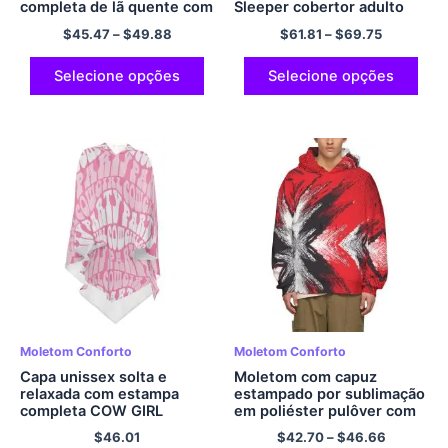
completa de lã quente com
Sleeper cobertor adulto
capuz de ano novo
gigante moletom
$
45.47
–
$
49.88
$
61.81
–
$
69.75
aconchegante moletom de
flanela
Selecione opções
Selecione opções
Moletom Conforto
Moletom Conforto
Capa unissex solta e
Moletom com capuz
relaxada com estampa
estampado por sublimação
completa COW GIRL
em poliéster pulôver com
PARTY
capuz preto e vermelho
$
46.01
$
42.70
–
$
46.66