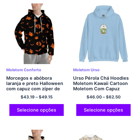
Moletom Conforto
Moletom Urso
Morcegos e abóbora
Urso Pérola Chá Hoodies
laranja e preto Halloween
Moletom Kawaii Cartoon
com capuz com zíper de
Moletom Com Capuz
poliéster casual e
Multicolorido
$
43.19
–
$
49.15
$
46.00
–
$
62.50
confortável moletom com
capuz
Selecione opções
Selecione opções