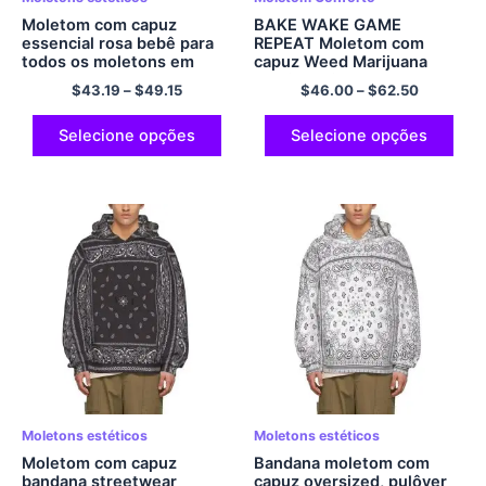
Moletom com capuz
BAKE WAKE GAME
essencial rosa bebê para
REPEAT Moletom com
todos os moletons em
capuz Weed Marijuana
branco JESUS ​​OS REIS
Multicolorido
$
43.19
–
$
49.15
$
46.00
–
$
62.50
Moletom com capuz
aconchegante conforto
poliéster com zíper
Selecione opções
Selecione opções
moletom com capuz
streetwear
Moletons estéticos
Moletons estéticos
Moletom com capuz
Bandana moletom com
bandana streetwear
capuz oversized, pulôver