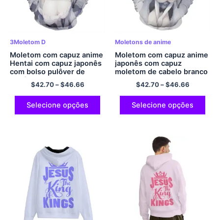
3Moletom D
Moletons de anime
Moletom com capuz anime
Moletom com capuz anime
Hentai com capuz japonês
japonês com capuz
com bolso pulôver de
moletom de cabelo branco
poliéster moletom com
menina hentai moletom
$
42.70
–
$
46.66
$
42.70
–
$
46.66
capuz
com capuz de poliéster
Selecione opções
Selecione opções