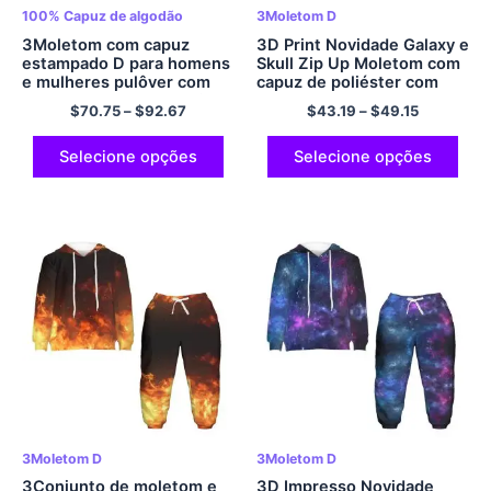
100% Capuz de algodão
3Moletom D
3Moletom com capuz
3D Print Novidade Galaxy e
estampado D para homens
Skull Zip Up Moletom com
e mulheres pulôver com
capuz de poliéster com
capuz Galaxy Cool Novity
capuz Galaxy Moletom com
$
70.75
–
$
92.67
$
43.19
–
$
49.15
Hoodies 100% Algodão
capuz legal
Selecione opções
Selecione opções
3Moletom D
3Moletom D
3Conjunto de moletom e
3D Impresso Novidade