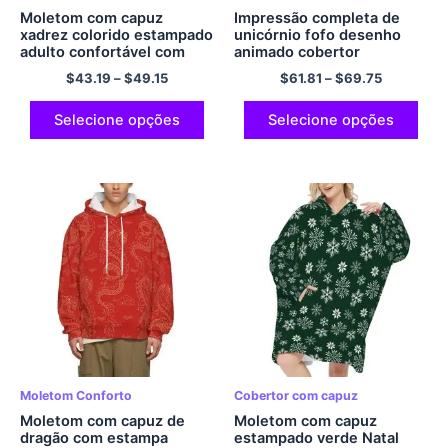
Moletom com capuz
Impressão completa de
xadrez colorido estampado
unicórnio fofo desenho
adulto confortável com
animado cobertor
bolso de lã quente e macio
dorminhoco com capuz de
$
43.19
–
$
49.15
$
61.81
–
$
69.75
de poliéster com zíper
flanela grande
moletom com capuz
Selecione opções
Selecione opções
Moletom Conforto
Cobertor com capuz
Moletom com capuz de
Moletom com capuz
dragão com estampa
estampado verde Natal