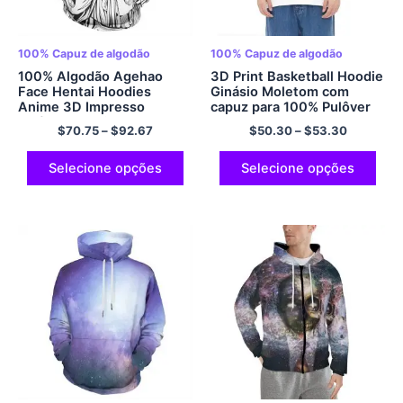
100% Capuz de algodão
100% Capuz de algodão
100% Algodão Agehao
3D Print Basketball Hoodie
Face Hentai Hoodies
Ginásio Moletom com
Anime 3D Impresso
capuz para 100% Pulôver
Pulôver Hoodies
com capuz de algodão
$
70.75
–
$
92.67
$
50.30
–
$
53.30
aconchegante, confortável
e macio para homens e
mulheres multicolorido
Selecione opções
Selecione opções