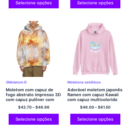
Selecione opções
Selecione opções
3Moletom D
Moletons estéticos
Moletom com capuz de
Adorável moletom japonês
fogo abstrato impresso 3D
Ramen com capuz Kawaii
com capuz pulôver com
com capuz multicolorido
capuz de poliéster
$
42.70
–
$
46.66
$
46.00
–
$
61.50
Selecione opções
Selecione opções