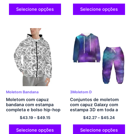
Selecione opções
Selecione opções
Moletom Bandana
3Moletom D
Moletom com capuz
Conjuntos de moletom
bandana com estampa
com capuz Galaxy com
completa e bolso hip-hop
estampa 3D em toda a
moletom unissex de
peça e calças para crianças
$
43.19
–
$
49.15
$
42.27
–
$
45.24
poliéster
Selecione opções
Selecione opções