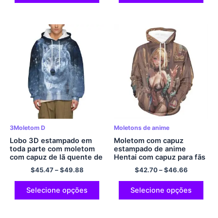
3Moletom D
Moletons de anime
Lobo 3D estampado em
Moletom com capuz
toda parte com moletom
estampado de anime
com capuz de lã quente de
Hentai com capuz para fãs
neve Conforto Casual
de anime com capuz
$
45.47
–
$
49.88
$
42.70
–
$
46.66
Mangas Compridas
moletom de poliéster
Moletom
pulôver com capuz
Selecione opções
Selecione opções