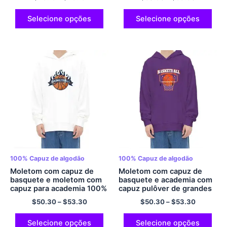
com bolso
esportivo 100% Capuz de
algodão multicolorido
Selecione opções
Selecione opções
100% Capuz de algodão
100% Capuz de algodão
Moletom com capuz de
Moletom com capuz de
basquete e moletom com
basquete e academia com
capuz para academia 100%
capuz pulôver de grandes
Moletom com capuz
dimensões 100% Moletom
$
50.30
–
$
53.30
$
50.30
–
$
53.30
confortável de algodão
com capuz de algodão
para esportes com capuz
aconchegante e
grande multicolorido
confortável para homens e
Selecione opções
Selecione opções