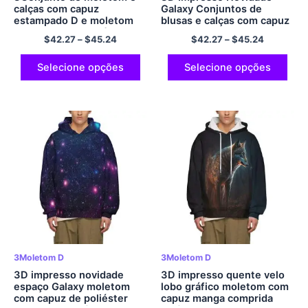
calças com capuz
Galaxy Conjuntos de
estampado D e moletom
blusas e calças com capuz
com capuz de poliéster
Universo para crianças
$
42.27
–
$
45.24
$
42.27
–
$
45.24
confortável para crianças
Selecione opções
Selecione opções
3Moletom D
3Moletom D
3D impresso novidade
3D impresso quente velo
espaço Galaxy moletom
lobo gráfico moletom com
com capuz de poliéster
capuz manga comprida