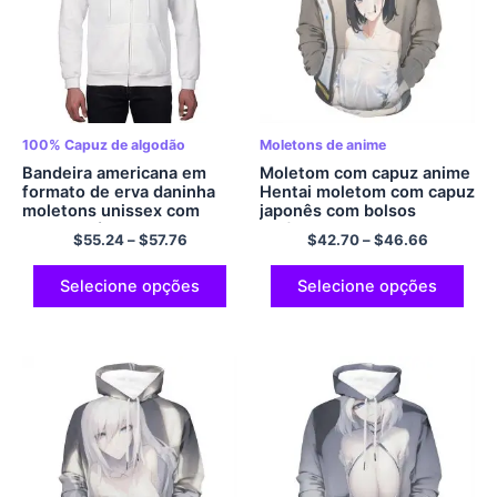
100% Capuz de algodão
Moletons de anime
Bandeira americana em
Moletom com capuz anime
formato de erva daninha
Hentai moletom com capuz
moletons unissex com
japonês com bolsos
capuz e zíper 100%
pulôver com capuz de
$
55.24
–
$
57.76
$
42.70
–
$
46.66
Algodão Cozy Comfort
poliéster
Hoodies Cool Hoodie
Multicolor
Selecione opções
Selecione opções