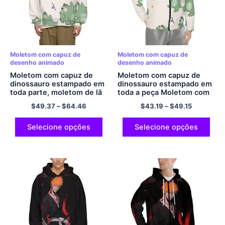
Moletom com capuz de
Moletom com capuz de
desenho animado
desenho animado
Moletom com capuz de
Moletom com capuz de
dinossauro estampado em
dinossauro estampado em
toda parte, moletom de lã
toda a peça Moletom com
quente com capuz de
capuz de dinossauro de lã
$
49.37
–
$
64.46
$
43.19
–
$
49.15
dinossauro, moletom
quente Moletom grande
grande tamanho UE,
tamanho UE Moletom
moletom adulto
adulto confortável com
Selecione opções
Selecione opções
confortável com bolso,
bolso de poliéster com
pulôver de poliéster com
zíper e capuz
capuz