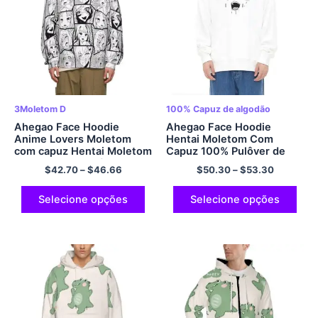
3Moletom D
100% Capuz de algodão
Ahegao Face Hoodie
Ahegao Face Hoodie
Anime Lovers Moletom
Hentai Moletom Com
com capuz Hentai Moletom
Capuz 100% Pulôver de
com capuz japonês
algodão com capuz e
$
42.70
–
$
46.66
$
50.30
–
$
53.30
Moletom com capuz de
manga comprida
poliéster
multicolorido
Selecione opções
Selecione opções