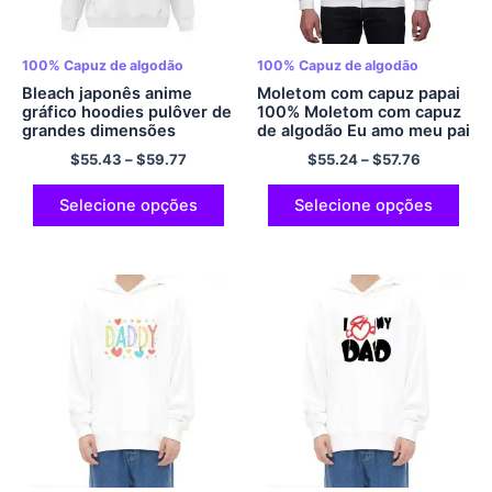
100% Capuz de algodão
100% Capuz de algodão
Bleach japonês anime
Moletom com capuz papai
gráfico hoodies pulôver de
100% Moletom com capuz
grandes dimensões
de algodão Eu amo meu pai
moletom com capuz
com capuz Zip Up Hoodies
$
55.43
–
$
59.77
$
55.24
–
$
57.76
tamanho da ue hoodies
Papa Hoodie Presente do
poliéster multicolorido
dia dos pais Presente do
dia dos pais com capuz
Selecione opções
Selecione opções
para o pai Melhor pai com
capuz multicolorido