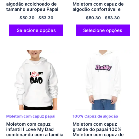
algodão acolchoado de
Moletom com capuz de
tamanho europeu Papai
algodão confortável e
para ser moletom com
macio para família
$
50.30
–
$
53.30
$
50.30
–
$
53.30
capuz oversized Papa com
combinando com capuz
capuz Presente de dia dos
pulôver grande com capuz
pais Presente de dia dos
e mangas compridas
Selecione opções
Selecione opções
pais com capuz para papai
multicolorido
Presente de Natal para
papai multicolorido
Moletom com capuz papai
100% Capuz de algodão
Moletom com capuz
Moletom com capuz
infantil I Love My Dad
grande do papai 100%
combinando com a família
Moletom com capuz de