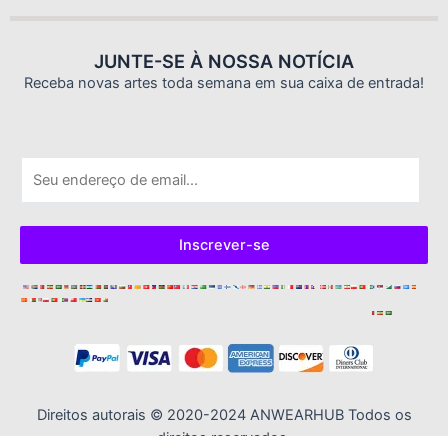
JUNTE-SE À NOSSA NOTÍCIA
Receba novas artes toda semana em sua caixa de entrada!
E
-
m
a
Inscrever-se
i
l
*
Direitos autorais © 2020-2024 ANWEARHUB Todos os
direitos reservados.