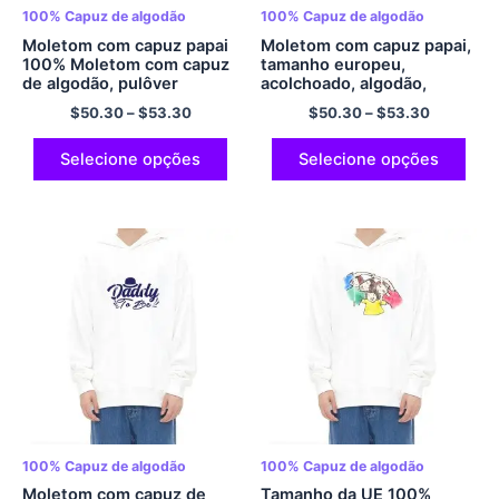
100% Capuz de algodão
100% Capuz de algodão
Moletom com capuz papai
Moletom com capuz papai,
100% Moletom com capuz
tamanho europeu,
de algodão, pulôver
acolchoado, algodão,
grande, moletom com
moletom com capuz, eu
$
50.30
–
$
53.30
$
50.30
–
$
53.30
capuz Papa, presente do
amo meu pai, moletom
dia dos pais, presente do
grande, papai, presente de
dia dos pais, presente para
dia dos pais, presente de
Selecione opções
Selecione opções
o melhor pai, moletom
dia dos pais, melhor pai,
multicolorido
multicolorido
100% Capuz de algodão
100% Capuz de algodão
Moletom com capuz de
Tamanho da UE 100%