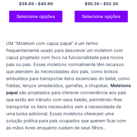
pulôver com capuz de
algodão confortável e
$
38.69
–
$
40.99
$
50.30
–
$
53.30
poliéster
macio Papa moletom com
capuz para o dia dos pais
pulôver com capuz
Selecione opções
Selecione opções
multicolorido
UM “Moletom com capuz papai” é um termo
frequentemente usado para descrever um moletom com
capuz projetado com foco na funcionalidade para novos
pais ou pais. Esses moletons normalmente têm recursos
que atendem às necessidades dos pais, como bolsos
embutidos para transportar itens essenciais do bebê, como
fraldas, lenços umedecidos, garrafas, e chupetas.
Moletons
papai
são projetados para oferecer conveniência aos pais
que estão em trânsito com seus bebês, permitindo-lhes
transportar os itens necessários sem a necessidade de
uma bolsa adicional. Esses moletons oferecem uma
solução prática para pais ocupados que querem ficar com
as mãos livres enquanto cuidam de seus filhos..