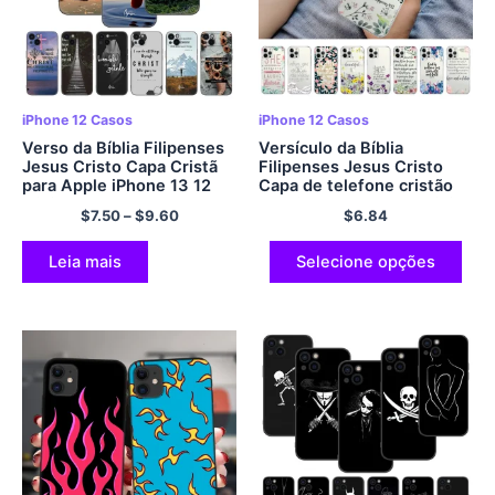
iPhone 12 Casos
iPhone 12 Casos
Verso da Bíblia Filipenses
Versículo da Bíblia
Jesus Cristo Capa Cristã
Filipenses Jesus Cristo
para Apple iPhone 13 12
Capa de telefone cristão
Mini 11 Pro XS Max XR X 8
para iPhone 11 12 13 mini
$
7.50
–
$
9.60
$
6.84
7 6S 6 Mais 5S 5 SE 2020
pro XS MAX 8 7 6 6S mais
2020 Caso XR
Leia mais
Selecione opções