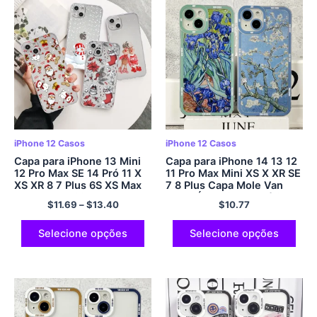
iPhone 12 Casos
iPhone 12 Casos
Capa para iPhone 13 Mini
Capa para iPhone 14 13 12
12 Pro Max SE 14 Pró 11 X
11 Pro Max Mini XS X XR SE
XS XR 8 7 Plus 6S XS Max
7 8 Plus Capa Mole Van
13Pro Max Silicone Boneco
Gogh Óleo Pintura Série
$
11.69
–
$
13.40
$
10.77
de neve feliz Natal
Flor
Selecione opções
Selecione opções