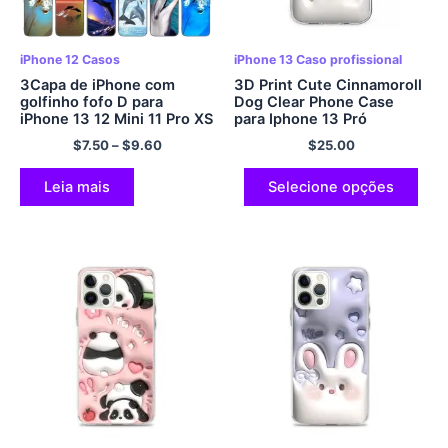
iPhone 12 Casos
iPhone 13 Caso profissional
3Capa de iPhone com
3D Print Cute Cinnamoroll
golfinho fofo D para
Dog Clear Phone Case
iPhone 13 12 Mini 11 Pro XS
para Iphone 13 Pró
Max XR X 8 7 6S 6 Mais 5S
$
7.50
–
$
9.60
$
25.00
5 SE 2020 Capa preta
macia em TPU
Leia mais
Selecione opções