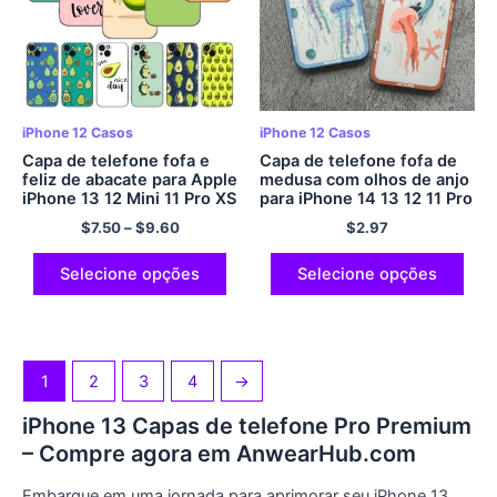
iPhone 12 Casos
iPhone 12 Casos
Capa de telefone fofa e
Capa de telefone fofa de
feliz de abacate para Apple
medusa com olhos de anjo
iPhone 13 12 Mini 11 Pro XS
para iPhone 14 13 12 11 Pro
Max XR X 8 7 6S 6 Mais 5S
Max Mini XS X XR SE 7 8
$
7.50
–
$
9.60
$
2.97
5 SE 2020 Capa preta
Mais capa mole
macia em TPU
Selecione opções
Selecione opções
1
2
3
4
→
iPhone 13 Capas de telefone Pro Premium
– Compre agora em AnwearHub.com
Embarque em uma jornada para aprimorar seu iPhone 13