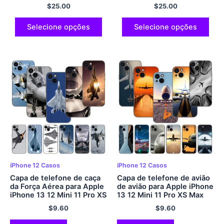
Natal para iPhone X XR XS
15 Pró Mini Mais Pró Máx.
$
25.00
$
25.00
SE 7 8 11 12 13 14 15 Pró
Mini Mais Pró Máx.
Selecione opções
Selecione opções
iPhone 12 Casos
iPhone 12 Casos
Capa de telefone de caça
Capa de telefone de avião
da Força Aérea para Apple
de avião para Apple iPhone
iPhone 13 12 Mini 11 Pro XS
13 12 Mini 11 Pro XS Max
Max XR X 8 7 6S 6 Mais 5S
XR X 8 7 6S 6 Mais 5S 5 SE
$
9.60
$
9.60
5 SE 2020 Capa preta
2020 Capa preta macia em
macia em TPU
TPU