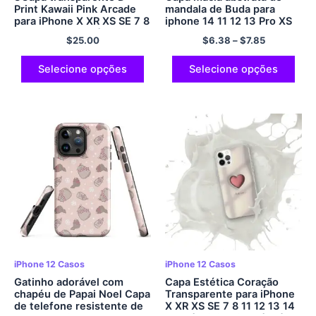
Print Kawaii Pink Arcade
mandala de Buda para
para iPhone X XR XS SE 7 8
iphone 14 11 12 13 Pro XS
11 12 13 14 15 Pró Mini
Max 14Plus Mini XR SE
$
25.00
$
6.38
–
$
7.85
Mais Pró Máx.
2022 8 7 Capa de telefone
de silicone Plus X
Selecione opções
Selecione opções
iPhone 12 Casos
iPhone 12 Casos
Gatinho adorável com
Capa Estética Coração
chapéu de Papai Noel Capa
Transparente para iPhone
de telefone resistente de
X XR XS SE 7 8 11 12 13 14