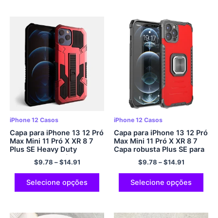
iPhone 12 Casos
iPhone 12 Casos
Capa para iPhone 13 12 Pró
Capa para iPhone 13 12 Pró
Max Mini 11 Pró X XR 8 7
Max Mini 11 Pró X XR 8 7
Plus SE Heavy Duty
Capa robusta Plus SE para
Robusto Capa Híbrida
serviços pesados ​​com
$
9.78
–
$
14.91
$
9.78
–
$
14.91
Kickstand Armor Capa de
suporte de anel
telefone à prova de
magnético,Telefone
choque
protetor
Selecione opções
Selecione opções