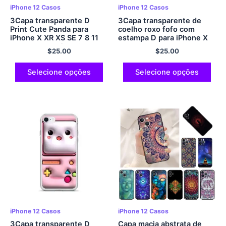
iPhone 12 Casos
iPhone 12 Casos
3Capa transparente D
3Capa transparente de
Print Cute Panda para
coelho roxo fofo com
iPhone X XR XS SE 7 8 11
estampa D para iPhone X
12 13 14 15 Pró Mini Mais
XR XS SE 7 8 11 12 13 14 15
$
25.00
$
25.00
Pró Máx.
Pró Mini Mais Pró Máx.
Selecione opções
Selecione opções
iPhone 12 Casos
iPhone 12 Casos
3Capa transparente D
Capa macia abstrata de