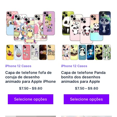
iPhone 12 Casos
iPhone 12 Casos
Capa de telefone fofa de
Capa de telefone Panda
coruja de desenho
bonito dos desenhos
animado para Apple iPhone
animados para Apple
13 12 Mini 11 Pro XS Max
iPhone 13 12 Mini 11 Pro XS
$
7.50
–
$
9.60
$
7.50
–
$
9.60
XR X 8 7 6S 6 Mais 5S 5 SE
Max XR X 8 7 6S 6 Mais 5S
2020 Capa preta macia em
5 SE 2020 Capa preta
TPU
macia em TPU
Selecione opções
Selecione opções