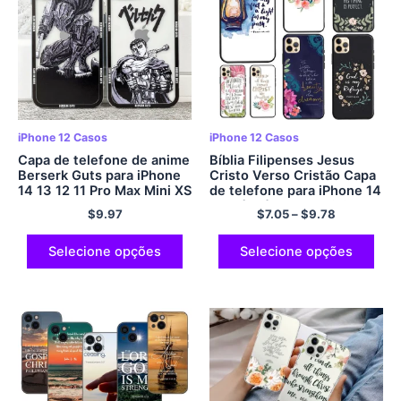
iPhone 12 Casos
iPhone 12 Casos
Capa de telefone de anime
Bíblia Filipenses Jesus
Berserk Guts para iPhone
Cristo Verso Cristão Capa
14 13 12 11 Pro Max Mini XS
de telefone para iPhone 14
X XR SE 7 8 Mais capa mole
11 Pró Máx. 12 13 mini-X XS
$
9.97
$
7.05
–
$
9.78
XR 7 8 mais SE 2020
Cobrir
Selecione opções
Selecione opções