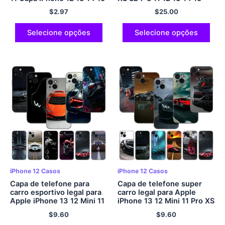
Pro Max XR 7 8 Mais SE
Pró Mini Mais Pró Máx.
$
2.97
$
25.00
2022 2020 Funda iPhone11
Carcasa Capa Traseira
Suave
Selecione opções
Selecione opções
iPhone 12 Casos
iPhone 12 Casos
Capa de telefone para
Capa de telefone super
carro esportivo legal para
carro legal para Apple
Apple iPhone 13 12 Mini 11
iPhone 13 12 Mini 11 Pro XS
Pro XS Max XR X 8 7 6S 6
Max XR X 8 7 6S 6 Mais 5S
$
9.60
$
9.60
Mais 5S 5 SE 2020 Capa
5 SE 2020 Capa preta