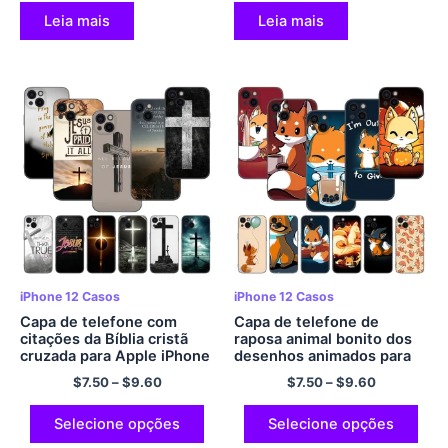
preta macia em TPU
macia em TPU
Leia mais
Leia mais
iPhone 12 Casos
iPhone 12 Casos
Capa de telefone com
Capa de telefone de
citações da Bíblia cristã
raposa animal bonito dos
cruzada para Apple iPhone
desenhos animados para
13 12 Mini 11 Pro XS Max
Apple iPhone 13 12 Mini 11
$
7.50
–
$
9.60
$
7.50
–
$
9.60
XR X 8 7 6S 6 Mais 5S 5 SE
Pro XS Max XR X 8 7 6S 6
2020 Capa Preta
Mais 5S 5 SE 2020 Capa
preta macia
Selecione opções
Selecione opções