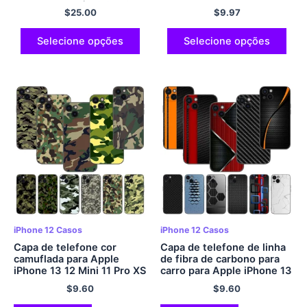
12 13 14 15 Pró Mini Mais
12 Pro Max XS X XR 7 8
$
25.00
$
9.97
Pró Máx.
Mais SE 2022 2020
Selecione opções
Selecione opções
iPhone 12 Casos
iPhone 12 Casos
Capa de telefone cor
Capa de telefone de linha
camuflada para Apple
de fibra de carbono para
iPhone 13 12 Mini 11 Pro XS
carro para Apple iPhone 13
Max XR X 8 7 6S 6 Mais 5S
12 Mini 11 Pro XS Max XR X
$
9.60
$
9.60
5 SE 2020 Capa preta
8 7 6S 6 Mais 5S 5 SE 2020
macia em TPU
Capa preta macia em TPU