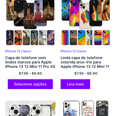
iPhone 12 Casos
iPhone 12 Casos
Capa de telefone com
Linda capa de telefone
lindos marcos para Apple
colorida arco-íris para
iPhone 13 12 Mini 11 Pro XS
Apple iPhone 13 12 Mini 11
Max XR X 8 7 6S 6 Mais 5S
Pro XS Max XR X 8 7 6S 6
$
7.50
–
$
9.60
$
7.50
–
$
9.60
5 SE 2020 Capa preta
Mais 5S 5 SE 2020 Capa
macia em TPU
preta macia
Selecione opções
Leia mais