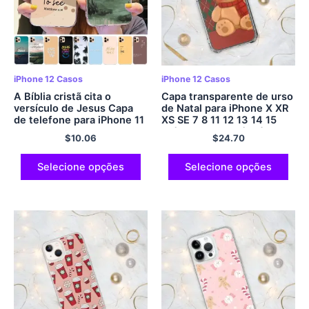
iPhone 12 Casos
iPhone 12 Casos
A Bíblia cristã cita o
Capa transparente de urso
versículo de Jesus Capa
de Natal para iPhone X XR
de telefone para iPhone 11
XS SE 7 8 11 12 13 14 15
12 13 mini pro XS MAX 8 7
Pró Mini Mais Pró Máx.
$
10.06
$
24.70
6 6S mais 2020 Caso XR
Selecione opções
Selecione opções