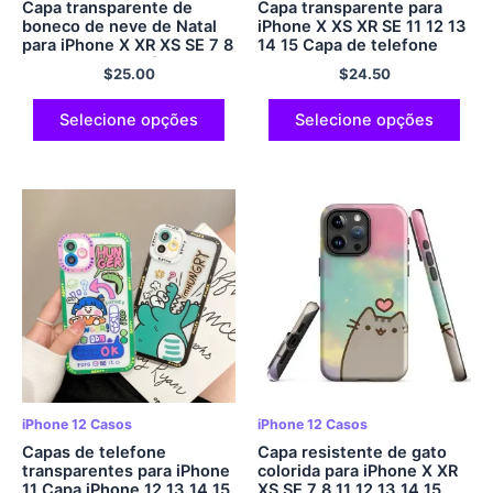
Capa transparente de
Capa transparente para
boneco de neve de Natal
iPhone X XS XR SE 11 12 13
para iPhone X XR XS SE 7 8
14 15 Capa de telefone
11 12 13 14 15 Pró Mini
com padrão de Natal Pro
$
25.00
$
24.50
Mais Pró Máx.
Plus Pro Max
Selecione opções
Selecione opções
iPhone 12 Casos
iPhone 12 Casos
Capas de telefone
Capa resistente de gato
transparentes para iPhone
colorida para iPhone X XR
11 Capa iPhone 12 13 14 15
XS SE 7 8 11 12 13 14 15