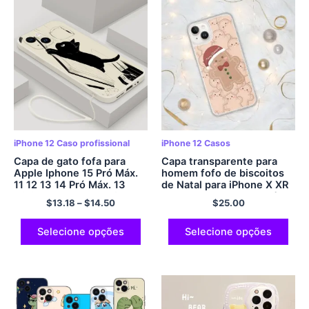
iPhone 12 Caso profissional
iPhone 12 Casos
Capa de gato fofa para
Capa transparente para
Apple Iphone 15 Pró Máx.
homem fofo de biscoitos
11 12 13 14 Pró Máx. 13
de Natal para iPhone X XR
Mini 15 Capa de telefone
XS SE 11 12 13 14 15 Pró
$
13.18
–
$
14.50
$
25.00
de silicone líquido Pro Plus
Mini Mais Pró Máx.
Skin com cordão
Selecione opções
Selecione opções