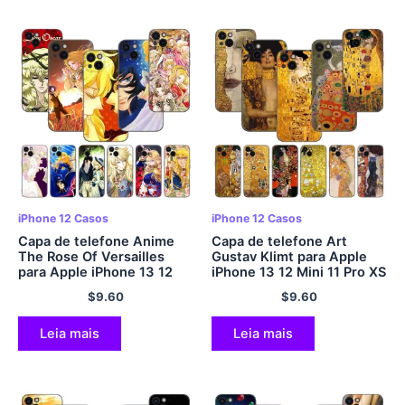
iPhone 12 Casos
iPhone 12 Casos
Capa de telefone Anime
Capa de telefone Art
The Rose Of Versailles
Gustav Klimt para Apple
para Apple iPhone 13 12
iPhone 13 12 Mini 11 Pro XS
Mini 11 Pro XS Max XR X 8
Max XR X 8 7 6S 6 Mais 5S
$
9.60
$
9.60
7 6S 6 Mais 5S 5 SE 2020
5 SE 2020 Capa preta
Capa Preta
macia em TPU
Leia mais
Leia mais