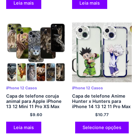
Leia mais
Leia mais
iPhone 12 Casos
iPhone 12 Casos
Capa de telefone coruja
Capa de telefone Anime
animal para Apple iPhone
Hunter x Hunters para
13 12 Mini 11 Pro XS Max
iPhone 14 13 12 11 Pro Max
XR X 8 7 6S 6 Mais 5S 5 SE
Mini XS X XR SE 7 8 Mais
$
9.60
$
10.77
2020 Capa preta macia em
capa mole
TPU
Leia mais
Selecione opções