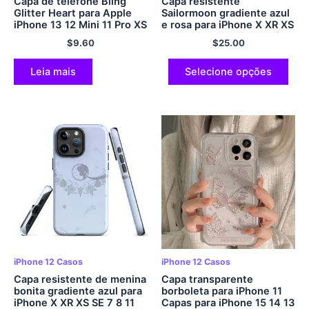
Capa de telefone Bling
Capa resistente
Glitter Heart para Apple
Sailormoon gradiente azul
iPhone 13 12 Mini 11 Pro XS
e rosa para iPhone X XR XS
Max XR X 8 7 6S 6 Mais 5S
SE 7 8 11 12 13 14 15 Pró
$
9.60
$
25.00
5 SE 2020 Capa preta
Mini Mais Pró Máx.
macia em TPU
Leia mais
Selecione opções
iPhone 12 Casos
iPhone 12 Casos
Capa resistente de menina
Capa transparente
bonita gradiente azul para
borboleta para iPhone 11
iPhone X XR XS SE 7 8 11
Capas para iPhone 15 14 13