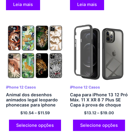
Leia mais
Leia mais
iPhone 12 Casos
iPhone 12 Casos
Animal dos desenhos
Capa para iPhone 13 12 Pró
animados legal leopardo
Máx. 11 X XR 8 7 Plus SE
phonecase para iphone
Capa à prova de choque
13PRO 12 11PROMAX 11 X
robusta de corpo inteiro
$
10.54
–
$
11.59
$
13.12
–
$
19.00
XS XR XSMAX 6 mais 7
com protetor de tela
7Mais 8 8Capa Plus
integrado de nível militar
Selecione opções
Selecione opções