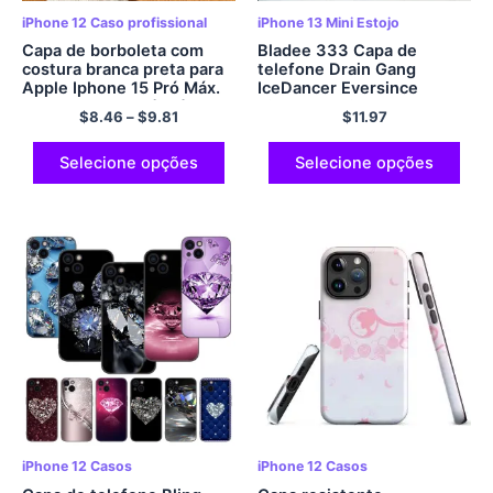
iPhone 12 Caso profissional
iPhone 13 Mini Estojo
Capa de borboleta com
Bladee 333 Capa de
costura branca preta para
telefone Drain Gang
Apple Iphone 15 Pró Máx.
IceDancer Eversince
15 14 13 12 11 Pró Máx. 14
Ticket para iPhone 15 14
$
8.46
–
$
9.81
$
11.97
15 Mais capa de telefone à
13 12 11 Capa transparente
prova de choque
macia Pro Max Mini XS X
XR SE
Selecione opções
Selecione opções
iPhone 12 Casos
iPhone 12 Casos