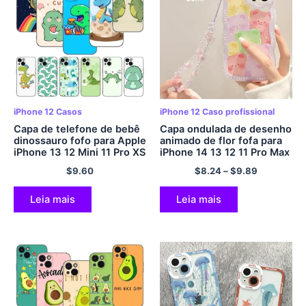
iPhone 12 Casos
iPhone 12 Caso profissional
Capa de telefone de bebê
Capa ondulada de desenho
dinossauro fofo para Apple
animado de flor fofa para
iPhone 13 12 Mini 11 Pro XS
iPhone 14 13 12 11 Pro Max
Max XR X 8 7 6S 6 Mais 5S
XR XS X 7 8 Mais SE 2022
$
9.60
$
8.24
–
$
9.89
5 SE 2020 Capa preta
Capa protetora de silicone
macia em TPU
macio com corda de mão
Leia mais
Leia mais