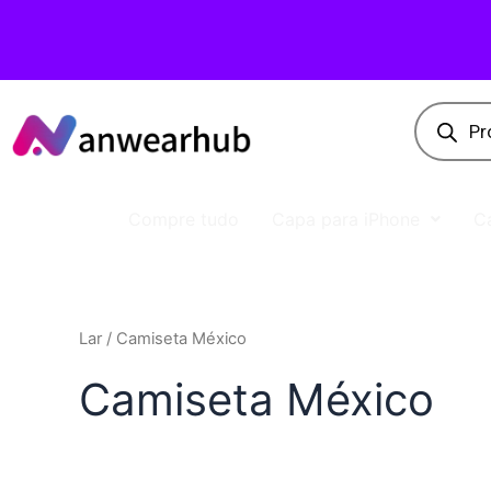
Compre tudo
Capa para iPhone
C
Lar
/ Camiseta México
Camiseta México