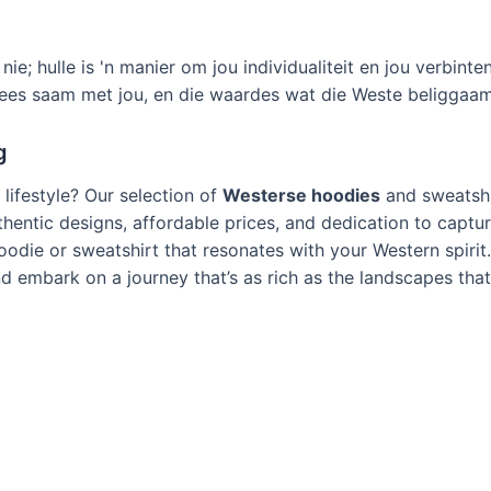
nie; hulle is 'n manier om jou individualiteit en jou verbinte
 gees saam met jou, en die waardes wat die Weste beliggaam
g
lifestyle
?
Our selection of
Westerse hoodies
and sweatshi
thentic designs
,
affordable prices
,
and dedication to captur
oodie or sweatshirt that resonates with your Western spirit
nd embark on a journey that’s as rich as the landscapes that 