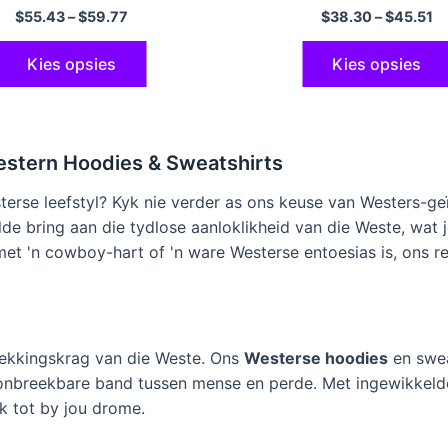
ig
$
55.43
–
$
59.77
$
38.30
–
$
45.51
Kies opsies
Kies opsies
estern Hoodies & Sweatshirts
terse leefstyl? Kyk nie verder as ons keuse van Westers-ge
lde bring aan die tydlose aanloklikheid van die Weste, wat 
 met 'n cowboy-hart of 'n ware Westerse entoesias is, ons ree
trekkingskrag van die Weste. Ons
Westerse hoodies
en swea
e onbreekbare band tussen mense en perde. Met ingewikkel
k tot by jou drome.