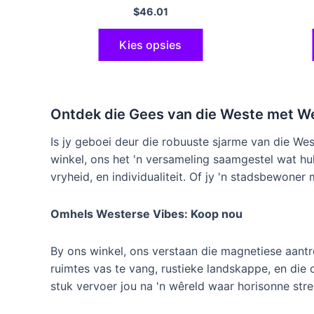
veelkleur
$
46.01
Kies opsies
Ontdek die Gees van die Weste met W
Is jy geboei deur die robuuste sjarme van die Wes
winkel, ons het 'n versameling saamgestel wat hu
vryheid, en individualiteit. Of jy 'n stadsbewoner
Omhels Westerse Vibes: Koop nou
By ons winkel, ons verstaan ​​die magnetiese aan
ruimtes vas te vang, rustieke landskappe, en di
stuk vervoer jou na 'n wêreld waar horisonne stre