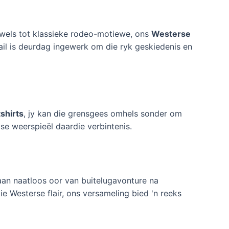
wels tot klassieke rodeo-motiewe, ons
Westerse
etail is deurdag ingewerk om die ryk geskiedenis en
shirts
, jy kan die grensgees omhels sonder om
yse weerspieël daardie verbintenis.
aan naatloos oor van buitelugavonture na
e Westerse flair, ons versameling bied 'n reeks