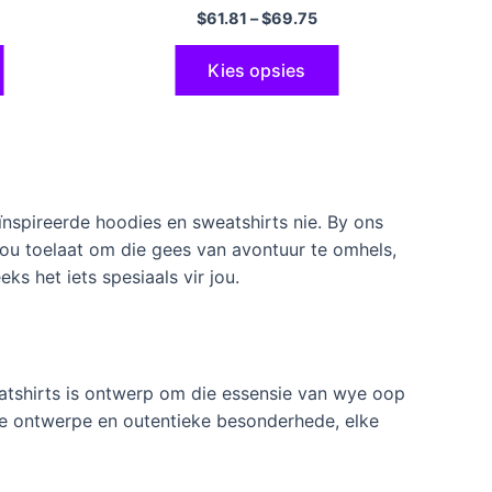
Volwassenes Vroue Mans Geskenke
$
61.81
–
$
69.75
Kies opsies
ïnspireerde hoodies en sweatshirts nie. By ons
jou toelaat om die gees van avontuur te omhels,
ks het iets spesiaals vir jou.
tshirts is ontwerp om die essensie van wye oop
de ontwerpe en outentieke besonderhede, elke