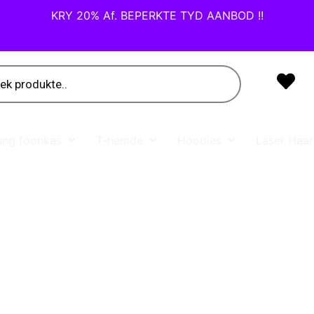
KRY 20% Af. BEPERKTE TYD AANBOD !!
ng foonkas
T-hemde
Hoodies
Laser Haa