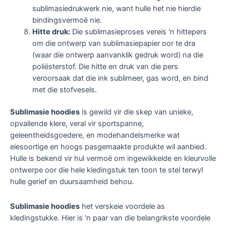
sublimasiedrukwerk nie, want hulle het nie hierdie
bindingsvermoë nie.
Hitte druk:
Die sublimasieproses vereis 'n hittepers
om die ontwerp van sublimasiepapier oor te dra
(waar die ontwerp aanvanklik gedruk word) na die
poliësterstof. Die hitte en druk van die pers
veroorsaak dat die ink sublimeer, gas word, en bind
met die stofvesels.
Sublimasie hoodies
is gewild vir die skep van unieke,
opvallende klere, veral vir sportspanne,
geleentheidsgoedere, en modehandelsmerke wat
eiesoortige en hoogs pasgemaakte produkte wil aanbied.
Hulle is bekend vir hul vermoë om ingewikkelde en kleurvolle
ontwerpe oor die hele kledingstuk ten toon te stel terwyl
hulle gerief en duursaamheid behou.
Sublimasie hoodies
het verskeie voordele as
kledingstukke. Hier is 'n paar van die belangrikste voordele