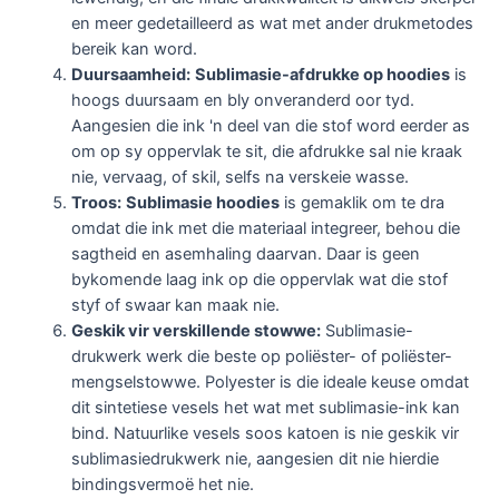
en meer gedetailleerd as wat met ander drukmetodes
bereik kan word.
Duursaamheid:
Sublimasie-afdrukke op hoodies
is
hoogs duursaam en bly onveranderd oor tyd.
Aangesien die ink 'n deel van die stof word eerder as
om op sy oppervlak te sit, die afdrukke sal nie kraak
nie, vervaag, of skil, selfs na verskeie wasse.
Troos:
Sublimasie hoodies
is gemaklik om te dra
omdat die ink met die materiaal integreer, behou die
sagtheid en asemhaling daarvan. Daar is geen
bykomende laag ink op die oppervlak wat die stof
styf of swaar kan maak nie.
Geskik vir verskillende stowwe:
Sublimasie-
drukwerk werk die beste op poliëster- of poliëster-
mengselstowwe. Polyester is die ideale keuse omdat
dit sintetiese vesels het wat met sublimasie-ink kan
bind. Natuurlike vesels soos katoen is nie geskik vir
sublimasiedrukwerk nie, aangesien dit nie hierdie
bindingsvermoë het nie.