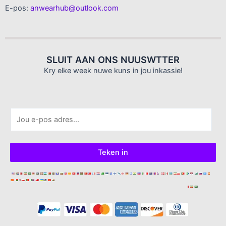
E-pos:
anwearhub@outlook.com
SLUIT AAN ONS NUUSWTTER
Kry elke week nuwe kuns in jou inkassie!
E
-
p
o
Teken in
s
*