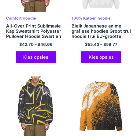
Comfort Hoodie
100% Katoen hoodie
All-Over Print Sublimasie
Bleik Japannese anime
Kap Sweatshirt Polyester
grafiese hoodies Groot trui
Pullover Hoodie Swart en
hoodie trui EU-grootte
Rooi
hoodies Polyester hoodie
$
42.70
–
$
46.66
$
55.43
–
$
59.77
veelkleurig
Kies opsies
Kies opsies