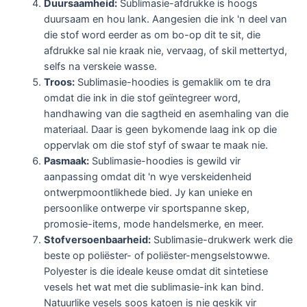
Duursaamheid:
Sublimasie-afdrukke is hoogs
duursaam en hou lank. Aangesien die ink 'n deel van
die stof word eerder as om bo-op dit te sit, die
afdrukke sal nie kraak nie, vervaag, of skil mettertyd,
selfs na verskeie wasse.
Troos:
Sublimasie-hoodies is gemaklik om te dra
omdat die ink in die stof geïntegreer word,
handhawing van die sagtheid en asemhaling van die
materiaal. Daar is geen bykomende laag ink op die
oppervlak om die stof styf of swaar te maak nie.
Pasmaak:
Sublimasie-hoodies is gewild vir
aanpassing omdat dit 'n wye verskeidenheid
ontwerpmoontlikhede bied. Jy kan unieke en
persoonlike ontwerpe vir sportspanne skep,
promosie-items, mode handelsmerke, en meer.
Stofversoenbaarheid:
Sublimasie-drukwerk werk die
beste op poliëster- of poliëster-mengselstowwe.
Polyester is die ideale keuse omdat dit sintetiese
vesels het wat met die sublimasie-ink kan bind.
Natuurlike vesels soos katoen is nie geskik vir