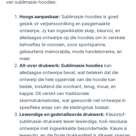
van sublimasie-hoodies:
Hoogs aanpasbaar:
Sublimasie-hoodies is goed
geskik vir verpersoonliking en pasgemaakte
ontwerpe. Jy kan ingewikkelde skep, kleurvol, en
alledaagse ontwerpe op die hoodies om in verskeie
behoeftes te voorsien, soos sportspanne,
gebeurtenis memorabilia, mode handelsmerke, en
meer.
All-over drukwerk:
Sublimasie hoodies
kan
alledaagse ontwerpe bevat, wat beteken dat die
ontwerp die hele oppervlak van die hoodie kan
bedek, insluitend die voorkant, terug, moue, en
kappie. Dit verskil van tradisionele
skermdrukmetodes, wat gewoonlik net ontwerpe in
spesifieke areas van die kledingstuk toelaat.
Lewendige en gedetailleerde drukwerk:
Kleurstof-
sublimasie-drukwerk lewer lewendige, hoë-resolusie
ontwerpe met ingewikkelde besonderhede. Kleure is
lewendig, en die finale drukkwaliteit is dikwels skerper