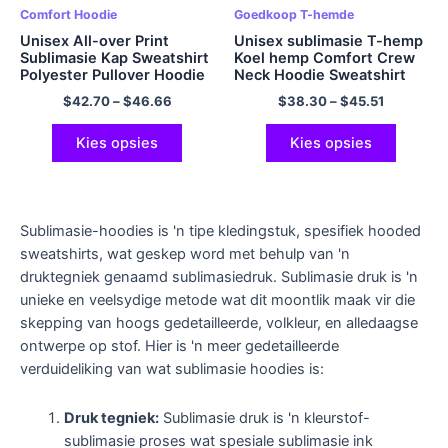
Comfort Hoodie
Goedkoop T-hemde
Unisex All-over Print
Unisex sublimasie T-hemp
Sublimasie Kap Sweatshirt
Koel hemp Comfort Crew
Polyester Pullover Hoodie
Neck Hoodie Sweatshirt
Swart en Geel
$
42.70
–
$
46.66
$
38.30
–
$
45.51
Kies opsies
Kies opsies
Sublimasie-hoodies is 'n tipe kledingstuk, spesifiek hooded
sweatshirts, wat geskep word met behulp van 'n
druktegniek genaamd sublimasiedruk. Sublimasie druk is 'n
unieke en veelsydige metode wat dit moontlik maak vir die
skepping van hoogs gedetailleerde, volkleur, en alledaagse
ontwerpe op stof. Hier is 'n meer gedetailleerde
verduideliking van wat sublimasie hoodies is:
Druk tegniek:
Sublimasie druk is 'n kleurstof-
sublimasie proses wat spesiale sublimasie ink