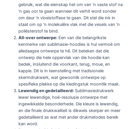
gebruik, wat die eienskap het om van 'n vaste stof na
'n gas oor te gaan wanneer dit verhit word sonder
om deur 'n vloeistoffase te gaan. Dit stel die ink in
staat om op 'n molekulêre vlak met die vesels van 'n
poliësterstof te bind.
All-over ontwerpe:
Een van die belangrikste
kenmerke van sublimasie-hoodies is hul vermoë om
alledaagse ontwerpe te hê. Dit beteken dat die
ontwerp die hele oppervlak van die hoodie kan
bedek, insluitend die voorkant, terug, moue, en
kappie. Dit is in teenstelling met tradisionele
skermdrukwerk, wat gewoonlik ontwerpe op
spesifieke plekke op die kledingstuk moontlik maak.
Lewendig en gedetailleerd:
Sublimasiedrukwerk
lewer lewendige, hoë-resolusie ontwerpe met
ingewikkelde besonderhede. Die kleure is lewendig,
en die finale drukkwaliteit is dikwels skerper en meer
gedetailleerd as wat met ander drukmetodes bereik
kan word.