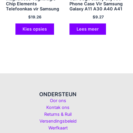
Chip Elements
Phone Case Vir Samsung
Telefoonkas vir Samsung
Galaxy A11 A30 A40 A41
Galaxy S23 S22 Plus Ultra
A01 A03 Core A02 A10
$
19.26
$
9.27
A20 S A5 2017 A6 A8 Plus
A7 2018
Kies opsies
Lees meer
ONDERSTEUN
Oor ons
Kontak ons
Returns & Ruil
Versendingsbeleid
Werfkaart