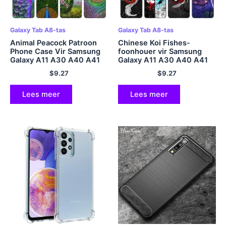
Galaxy Tab A8-tas
Galaxy Tab A8-tas
Animal Peacock Patroon
Chinese Koi Fishes-
Phone Case Vir Samsung
foonhouer vir Samsung
Galaxy A11 A30 A40 A41
Galaxy A11 A30 A40 A41
A01 A03 Core A02 A10
A01 A03 Core A02 A10
$
9.27
$
9.27
A20 S A5 2017 A6 A8 Plus
A20 S A5 2017 A6 A8 Plus
A7 2018 Bedekking
A7 2018 Bedekking
Lees meer
Lees meer