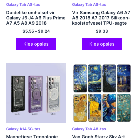
Galaxy Tab A8-tas
Galaxy Tab A8-tas
Duidelike omhulsel vir
Vir Samsung Galaxy A6 A7
Galaxy J6 J4 A6 Plus Prime
A8 2018 A7 2017 Silikoon-
A7 A5 A8 A9 2018
koolstofvesel TPU-sagte
Skokbestande skraal ultra-
silikoon-tas vir Samsung
$
5.55
–
$
9.24
$
9.33
dun sagte TPU-silikoon
Galaxy A8 Plus 2018
teen-val
Bedekking
telefoonbedekking
Kies opsies
Kies opsies
Galaxy A14 5G-tas
Galaxy Tab A8-tas
Magnetiese Tegnologie
Van Gogh Starry Sky Art