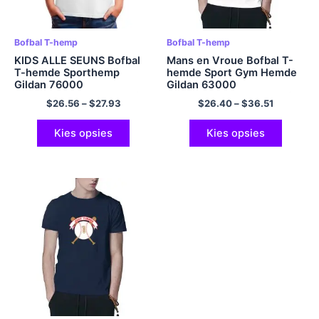
Bofbal T-hemp
Bofbal T-hemp
KIDS ALLE SEUNS Bofbal
Mans en Vroue Bofbal T-
T-hemde Sporthemp
hemde Sport Gym Hemde
Gildan 76000
Gildan 63000
Katoenhemde Veelkleurig
Katoenhemde Veelkleurig
$
26.56
–
$
27.93
$
26.40
–
$
36.51
Kies opsies
Kies opsies