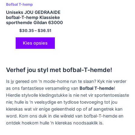
Bofbal T-hemp
Uniseks JOU GEDRAAIDE
bofbal-T-hemp Klassieke
sporthemde Gildan 63000
Katoen Tee Veelkleurig
$
30.35
–
$
36.51
Kies opsies
Verhef jou styl met bofbal-T-hemde!
Is jy gereed om 'n mode-home run te slaan? Kyk nie verder
as ons fantastiese versameling van
Bofbal T-hemde
!
Hierdie stylvolle kledingstukke is nie net vir sportentoesiaste
nie; hulle is 'n veelsydige en tydlose toevoeging tot jou
klerekas wat vir enige geleentheid op of af aangetrek kan
word. Kom ons duik in die wêreld van bofbal-T-hemde en
ontdek hoekom hulle 'n klerekas noodsaaklik is.