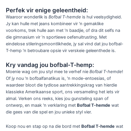
Perfek vir enige geleentheid:
Waaroor wonderlik is
Bofbal T-hemde
is hul veelsydigheid.
Jy kan hulle met jeans kombineer vir 'n gemaklike
voorkoms, trek hulle aan met 'n baadjie, of dra dit selfs na
die gimnasium vir 'n sportiewe oefenuitrusting. Met
eindelose stileringsmoontlikhede, jy sal vind dat jou bofbal-
T-hemp 'n betroubare opsie vir verskeie geleenthede is.
Kry vandag jou bofbal-T-hemp:
Moenie wag om jou styl mee te verhef nie
Bofbal T-hemde
!
Of jy nou 'n bofbalfanatikus is, 'n mode-entoesias, of
waardeer bloot die tydlose aantrekkingskrag van hierdie
klassieke Amerikaanse sport, ons versameling het iets vir
almal. Verken ons reeks, kies jou gunsteling span of
ontwerp, en maak 'n verklaring met
Bofbal T-hemde
wat
die gees van die spel en jou unieke styl vier.
Koop nou en stap op na die bord met
Bofbal T-hemde
wat