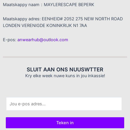
Maatskappy naam：MAYLERESCAPE BEPERK
Maatskappy adres: EENHEID# 2052 275 NEW NORTH ROAD
LONDEN VERENIGDE KONINKRIJK N1 7AA
E-pos:
anwearhub@outlook.com
SLUIT AAN ONS NUUSWTTER
Kry elke week nuwe kuns in jou inkassie!
E
-
p
o
Teken in
s