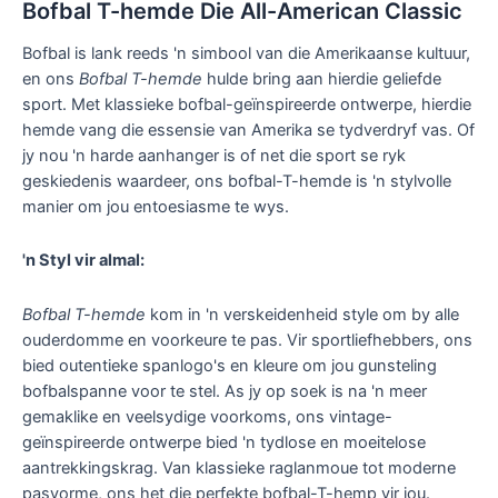
Bofbal T-hemde Die All-American Classic
Bofbal is lank reeds 'n simbool van die Amerikaanse kultuur,
en ons
Bofbal T-hemde
hulde bring aan hierdie geliefde
sport. Met klassieke bofbal-geïnspireerde ontwerpe, hierdie
hemde vang die essensie van Amerika se tydverdryf vas. Of
jy nou 'n harde aanhanger is of net die sport se ryk
geskiedenis waardeer, ons bofbal-T-hemde is 'n stylvolle
manier om jou entoesiasme te wys.
'n Styl vir almal:
Bofbal T-hemde
kom in 'n verskeidenheid style om by alle
ouderdomme en voorkeure te pas. Vir sportliefhebbers, ons
bied outentieke spanlogo's en kleure om jou gunsteling
bofbalspanne voor te stel. As jy op soek is na 'n meer
gemaklike en veelsydige voorkoms, ons vintage-
geïnspireerde ontwerpe bied 'n tydlose en moeitelose
aantrekkingskrag. Van klassieke raglanmoue tot moderne
pasvorme, ons het die perfekte bofbal-T-hemp vir jou.