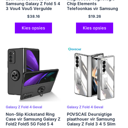
Samsung Galaxy Z Fold 5 4
Chip Elements
3 Vou4 Vou5 Vergulde
Telefoonkas vir Samsung
magnetiese skarnier staan ​​
Galaxy S23 S22 Plus Ultra
$
38.16
$
19.26
agterblad met spieëlfilm
Kies opsies
Kies opsies
Galaxy Z Fold 4 Geval
Galaxy Z Fold 4 Geval
Non-Slip Kickstand Ring
POVSCAE Deursigtige
Case vir Samsung Galaxy Z
plaathouer vir Samsung
Fold2 Fold5 5G Fold 5 4
Galaxy Z Fold 3 4 5 Slim