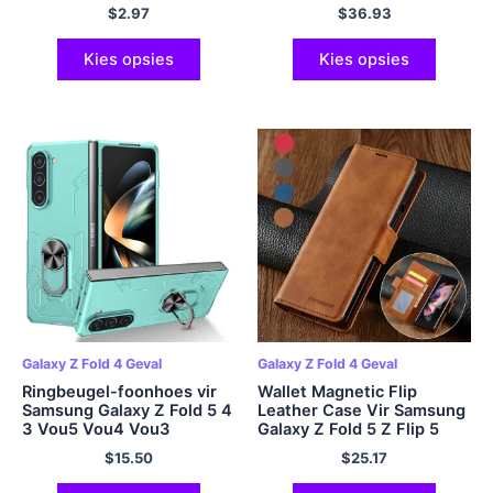
Vou 4 Vou 2 3 Vou 3 Anti-
skokvaste
$
2.97
$
36.93
val beskermende dekking
skarnierbeskermingsdeksel
met HD-skermbeskermer
Kies opsies
Kies opsies
Galaxy Z Fold 4 Geval
Galaxy Z Fold 4 Geval
Ringbeugel-foonhoes vir
Wallet Magnetic Flip
Samsung Galaxy Z Fold 5 4
Leather Case Vir Samsung
3 Vou5 Vou4 Vou3
Galaxy Z Fold 5 Z Flip 5
Magnetiese Plastiek
Vou 4 Flip 4 Vou 3 Flip 3
$
15.50
$
25.17
Valvoorkomingbedekking
Besigheid Anti-drop Cover