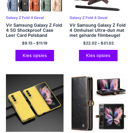
Galaxy Z Fold 4 Geval
Galaxy Z Fold 4 Geval
Vir Samsung Galaxy Z Fold
Vir Samsung Galaxy Z Fold
4 5G Shockproof Case
4 Omhulsel Ultra-dun mat
Leer Card Polsband
met geharde filmbeugel
Beskerm Agterblad vir
Pengleuf Vou
$
9.15
–
$
11.19
$
22.02
–
$
31.02
Galaxy Z Fold 3 Case Z
skokbestande beskerming
Vou2 Vou 5
Harde omslag
Kies opsies
Kies opsies