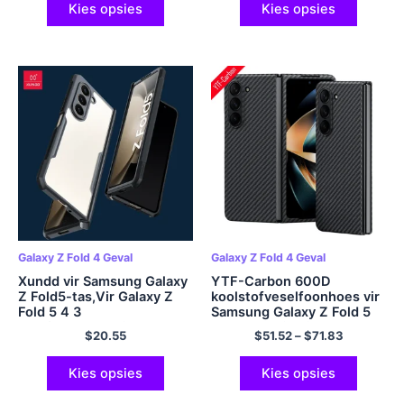
Kies opsies
Kies opsies
Galaxy Z Fold 4 Geval
Galaxy Z Fold 4 Geval
Xundd vir Samsung Galaxy
YTF-Carbon 600D
Z Fold5-tas,Vir Galaxy Z
koolstofveselfoonhoes vir
Fold 5 4 3
Samsung Galaxy Z Fold 5
Telefoonbedekking
geval Aramid Fiber Z Vou 4
$
20.55
$
51.52
–
$
71.83
Skokbestande
koffer Slim Design Z Fold 3
beskermende dop
dekking
deursigtige deursigtige
Kies opsies
Kies opsies
omhulsels