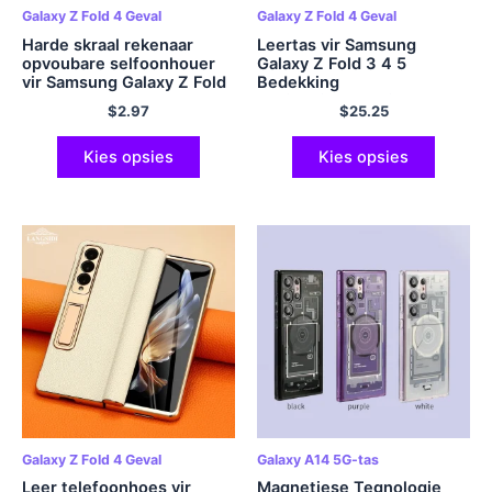
Galaxy Z Fold 4 Geval
Galaxy Z Fold 4 Geval
Harde skraal rekenaar
Leertas vir Samsung
opvoubare selfoonhouer
Galaxy Z Fold 3 4 5
vir Samsung Galaxy Z Fold
Bedekking
4 5 Vou4 5G Vou5 Vou3
Besigheidsbeursie
$
2.97
$
25.25
Vou2 Vou 3 2 Anti-Drop
Skokbestande
Cover Cases
beskermerskulp vir
Samsung Z-vou 4 Geval
Kies opsies
Kies opsies
Galaxy Z Fold 4 Geval
Galaxy A14 5G-tas
Leer telefoonhoes vir
Magnetiese Tegnologie