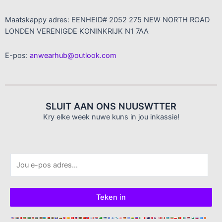
Maatskappy adres: EENHEID# 2052 275 NEW NORTH ROAD
LONDEN VERENIGDE KONINKRIJK N1 7AA
E-pos:
anwearhub@outlook.com
SLUIT AAN ONS NUUSWTTER
Kry elke week nuwe kuns in jou inkassie!
E
-
p
o
Teken in
s
*