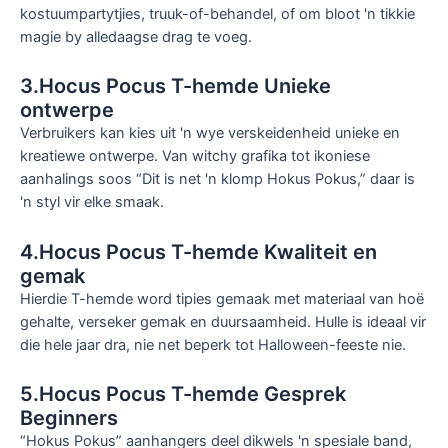
kostuumpartytjies, truuk-of-behandel, of om bloot 'n tikkie
magie by alledaagse drag te voeg.
3.Hocus Pocus T-hemde Unieke
ontwerpe
Verbruikers kan kies uit 'n wye verskeidenheid unieke en
kreatiewe ontwerpe. Van witchy grafika tot ikoniese
aanhalings soos “Dit is net 'n klomp Hokus Pokus,” daar is
'n styl vir elke smaak.
4.Hocus Pocus T-hemde Kwaliteit en
gemak
Hierdie T-hemde word tipies gemaak met materiaal van hoë
gehalte, verseker gemak en duursaamheid. Hulle is ideaal vir
die hele jaar dra, nie net beperk tot Halloween-feeste nie.
5.Hocus Pocus T-hemde Gesprek
Beginners
“Hokus Pokus” aanhangers deel dikwels 'n spesiale band,