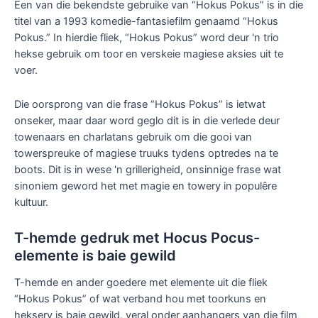
Een van die bekendste gebruike van “Hokus Pokus” is in die
titel van a 1993 komedie-fantasiefilm genaamd “Hokus
Pokus.” In hierdie fliek, “Hokus Pokus” word deur 'n trio
hekse gebruik om toor en verskeie magiese aksies uit te
voer.
Die oorsprong van die frase “Hokus Pokus” is ietwat
onseker, maar daar word geglo dit is in die verlede deur
towenaars en charlatans gebruik om die gooi van
towerspreuke of magiese truuks tydens optredes na te
boots. Dit is in wese 'n grillerigheid, onsinnige frase wat
sinoniem geword het met magie en towery in populêre
kultuur.
T-hemde gedruk met Hocus Pocus-
elemente is baie gewild
T-hemde en ander goedere met elemente uit die fliek
“Hokus Pokus” of wat verband hou met toorkuns en
heksery is baie gewild, veral onder aanhangers van die film