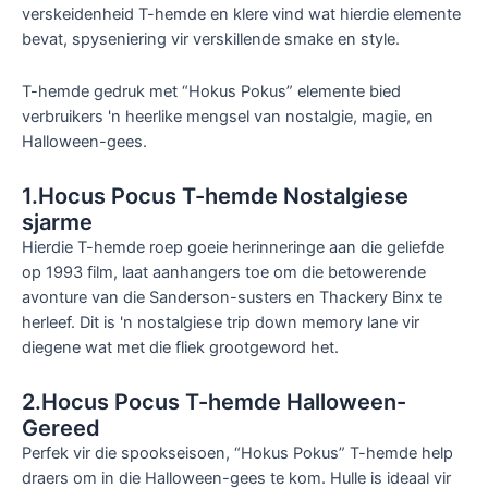
verskeidenheid T-hemde en klere vind wat hierdie elemente
bevat, spyseniering vir verskillende smake en style.
T-hemde gedruk met “Hokus Pokus” elemente bied
verbruikers 'n heerlike mengsel van nostalgie, magie, en
Halloween-gees.
1.Hocus Pocus T-hemde Nostalgiese
sjarme
Hierdie T-hemde roep goeie herinneringe aan die geliefde
op 1993 film, laat aanhangers toe om die betowerende
avonture van die Sanderson-susters en Thackery Binx te
herleef. Dit is 'n nostalgiese trip down memory lane vir
diegene wat met die fliek grootgeword het.
2.Hocus Pocus T-hemde Halloween-
Gereed
Perfek vir die spookseisoen, “Hokus Pokus” T-hemde help
draers om in die Halloween-gees te kom. Hulle is ideaal vir