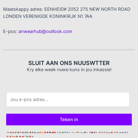
Maatskappy adres: EENHEID# 2052 275 NEW NORTH ROAD
LONDEN VERENIGDE KONINKRIJK N1 7AA
E-pos:
anwearhub@outlook.com
SLUIT AAN ONS NUUSWTTER
Kry elke week nuwe kuns in jou inkassie!
E
-
p
o
Teken in
s
*