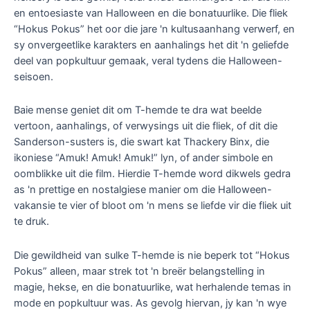
en entoesiaste van Halloween en die bonatuurlike. Die fliek
“Hokus Pokus” het oor die jare 'n kultusaanhang verwerf, en
sy onvergeetlike karakters en aanhalings het dit 'n geliefde
deel van popkultuur gemaak, veral tydens die Halloween-
seisoen.
Baie mense geniet dit om T-hemde te dra wat beelde
vertoon, aanhalings, of verwysings uit die fliek, of dit die
Sanderson-susters is, die swart kat Thackery Binx, die
ikoniese “Amuk! Amuk! Amuk!” lyn, of ander simbole en
oomblikke uit die film. Hierdie T-hemde word dikwels gedra
as 'n prettige en nostalgiese manier om die Halloween-
vakansie te vier of bloot om 'n mens se liefde vir die fliek uit
te druk.
Die gewildheid van sulke T-hemde is nie beperk tot “Hokus
Pokus” alleen, maar strek tot 'n breër belangstelling in
magie, hekse, en die bonatuurlike, wat herhalende temas in
mode en popkultuur was. As gevolg hiervan, jy kan 'n wye