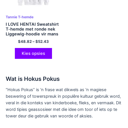
Tannie T-hemde
I LOVE HENTAI Sweatshirt
T-hemde met ronde nek
Liggewig-hoodie vir mans
en vroue veelkleurig
$
48.82
–
$
52.43
Kies opsies
Wat is Hokus Pokus
“Hokus Pokus” is 'n frase wat dikwels as 'n magiese
beswering of towerspreuk in populêre kultuur gebruik word,
veral in die konteks van kinderboeke, flieks, en vermaak. Dit
word tipies geassosieer met die idee om toor of iets op te
tower deur die gebruik van woorde of aksies.