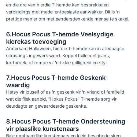
en die dra van hierdie T-hemde kan gesprekke en
verbindings met mede-entoesiaste aanwakker. Dit is 'n
prettige manier om met eendersdenkende mense te skakel.
6.Hocus Pocus T-hemde Veelsydige
klerekas toevoeging
Anderkant Halloween, hierdie T-hemde kan in alledaagse
uitrustings ingewerk word. Koppel hulle met jeans,
kortbroek, of rompe vir 'n tikkie grilligheid en styl.
7.Hocus Pocus T-hemde Geskenk-
waardig
Hetsy vir jouself of as 'n geskenk vir 'n vriend of familielid
wat die fliek aanbid, “Hokus Pokus” T-hemde sorg vir
deurdagte en gewaardeerde geskenke.
8.Hocus Pocus T-hemde Ondersteuning
vir plaaslike kunstenaars
Baie onafhanklike kunstenaars en klein besighede skep