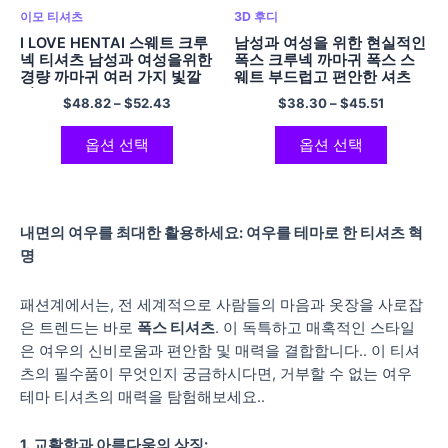
이모 티셔츠
3D 후디
I LOVE HENTAI 스웨트 크루
남성과 여성을 위한 현실적인
넥 티셔츠 남성과 여성을위한
폭스 크루넥 까마귀 폭스 스
경량 까마귀 여러 가지 빛깔
웨트 부드럽고 편안한 셔츠
의
$
48.82
–
$
52.43
$
38.30
–
$
45.51
옵션 선택
옵션 선택
내면의 여우를 최대한 활용하세요: 여우를 테마로 한 티셔츠 혁
명
패션계에서는, 전 세계적으로 사람들의 마음과 옷장을 사로잡
은 트렌드는 바로
폭스 티셔츠
. 이 독특하고 매혹적인 스타일
은 여우의 신비로움과 편안함 및 매력을 결합합니다.. 이 티셔
츠의 필수품이 무엇인지 궁금하시다면, 거부할 수 없는 여우
테마 티셔츠의 매력을 탐험해보세요..
1. 교활함과 아름다움의 상징: