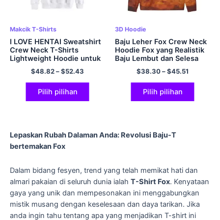
Makcik T-Shirts
3D Hoodie
I LOVE HENTAI Sweatshirt
Baju Leher Fox Crew Neck
Crew Neck T-Shirts
Hoodie Fox yang Realistik
Lightweight Hoodie untuk
Baju Lembut dan Selesa
Lelaki dan Wanita
untuk Lelaki dan Wanita
$
48.82
–
$
52.43
$
38.30
–
$
45.51
Multicolor
Pilih pilihan
Pilih pilihan
Lepaskan Rubah Dalaman Anda: Revolusi Baju-T
bertemakan Fox
Dalam bidang fesyen, trend yang telah memikat hati dan
almari pakaian di seluruh dunia ialah
T-Shirt Fox
. Kenyataan
gaya yang unik dan mempesonakan ini menggabungkan
mistik musang dengan keselesaan dan daya tarikan. Jika
anda ingin tahu tentang apa yang menjadikan T-shirt ini