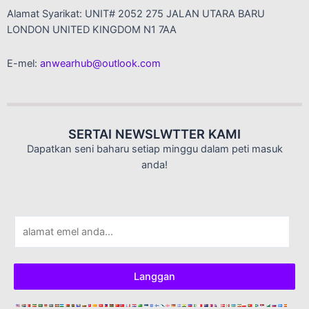
Alamat Syarikat: UNIT# 2052 275 JALAN UTARA BARU
LONDON UNITED KINGDOM N1 7AA
E-mel:
anwearhub@outlook.com
SERTAI NEWSLWTTER KAMI
Dapatkan seni baharu setiap minggu dalam peti masuk
anda!
E
-
m
e
Langgan
l
*