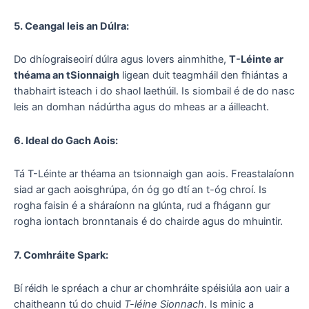
5. Ceangal leis an Dúlra:
Do dhíograiseoirí dúlra agus lovers ainmhithe,
T-Léinte ar
théama an tSionnaigh
ligean duit teagmháil den fhiántas a
thabhairt isteach i do shaol laethúil. Is siombail é de do nasc
leis an domhan nádúrtha agus do mheas ar a áilleacht.
6. Ideal do Gach Aois:
Tá T-Léinte ar théama an tsionnaigh gan aois. Freastalaíonn
siad ar gach aoisghrúpa, ón óg go dtí an t-óg chroí. Is
rogha faisin é a sháraíonn na glúnta, rud a fhágann gur
rogha iontach bronntanais é do chairde agus do mhuintir.
7. Comhráite Spark:
Bí réidh le spréach a chur ar chomhráite spéisiúla aon uair a
chaitheann tú do chuid
T-léine Sionnach
. Is minic a