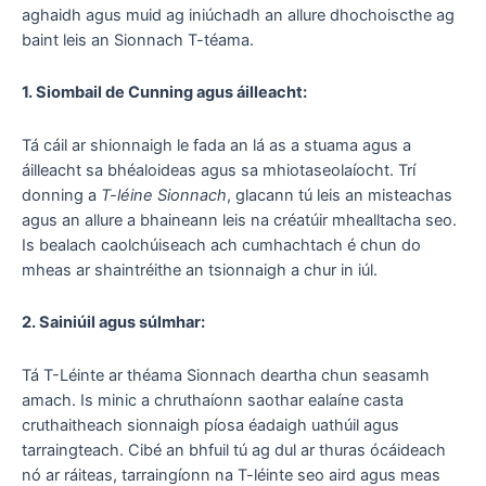
aghaidh agus muid ag iniúchadh an allure dhochoiscthe ag
baint leis an Sionnach T-téama.
1. Siombail de Cunning agus áilleacht:
Tá cáil ar shionnaigh le fada an lá as a stuama agus a
áilleacht sa bhéaloideas agus sa mhiotaseolaíocht. Trí
donning a
T-léine Sionnach
, glacann tú leis an misteachas
agus an allure a bhaineann leis na créatúir mhealltacha seo.
Is bealach caolchúiseach ach cumhachtach é chun do
mheas ar shaintréithe an tsionnaigh a chur in iúl.
2. Sainiúil agus súlmhar:
Tá T-Léinte ar théama Sionnach deartha chun seasamh
amach. Is minic a chruthaíonn saothar ealaíne casta
cruthaitheach sionnaigh píosa éadaigh uathúil agus
tarraingteach. Cibé an bhfuil tú ag dul ar thuras ócáideach
nó ar ráiteas, tarraingíonn na T-léinte seo aird agus meas