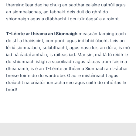
tharraingítear daoine chuig an saothar ealaíne uathúil agus
an siombalachas, ag tabhairt deis duit do ghrá do
shionnaigh agus a dtábhacht i gcultúir éagsúla a roinnt.
T-Léinte ar théama an tSionnaigh
meascán tarraingteach
de stíl a thairiscint, compord, agus indibhidiúlacht. Leis an
léiriú siombalach, solúbthacht, agus nasc leis an dúlra, is mó
iad ná éadaí amháin; is ráiteas iad. Mar sin, má tá tú réidh le
do shionnach istigh a scaoileadh agus ráiteas trom faisin a
dhéanamh, is é an T-Léinte ar théama Sionnach an t-ábhar
breise foirfe do do wardrobe. Glac le mistéireacht agus
draíocht na créatúir iontacha seo agus caith do mhórtas le
bród!