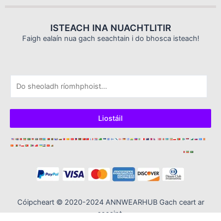
ISTEACH INA NUACHTLITIR
Faigh ealaín nua gach seachtain i do bhosca isteach!
R
í
o
m
Liostáil
h
p
h
o
s
t
*
Cóipcheart © 2020-2024 ANNWEARHUB Gach ceart ar
cosaint.