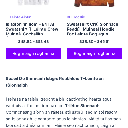
T-Léinte Aintín
3D Hoodie
Is aoibhinn liom HENTAI
Sweatshirt Criú Sionnach
Sweatshirt T-Léinte Crew
Réadúil Muineál Hoodie
Muineál Cochaillín
Fox Léinte Bog agus
Éadroma d’Fhir agus do
Compord d'Fhir agus do
$
48.82
–
$
52.43
$
38.30
–
$
45.51
Mhná Ildathach
Mhná
Roghnaigh roghanna
Roghnaigh roghanna
Scaoil Do Sionnach Istigh: Réabhlóid T-Léinte an
tSionnaigh
I réimse na faisin, treocht a bhí captivating hearts agus
vardrúis ar fud an domhain an
T-léine Sionnach
.
Comhcheanglaíonn an ráiteas stíl uathúil seo mistéireacht
an tsionnaigh le compord agus le hiontas. Má tá tú fiosrach
faoi cad a dhéanann an T-léine seo riachtanach, Léigh ar