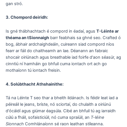
gan stró.
3. Chompord deiridh:
Is gné thábhachtach é compord in éadaí, agus
T-Léinte ar
théama an tSionnaigh
barr feabhais sa ghné seo. Crafted ó
bog, ábhair ardchaighdeáin, cuireann siad compord níos
fearr ar fáil do chaitheamh an lae. Déanann an fabraic
shocair oiriúnach agus breathable iad foirfe d'aon séasúr, ag
cinntiú ní hamháin go bhfuil cuma iontach ort ach go
mothaíonn tú iontach freisin.
4. Solúbthacht Athshainithe:
Tá na Léinte T seo thar a bheith ildánach. Is féidir leat iad a
péireáil le jeans, bríste, nó sciortaí, do chulaith a oiriúnú
d'ócáidí agus giúmar éagsúla. Cibé an bhfuil tú ag iarraidh
cúlú a fháil, sofaisticiúil, nó cuma spraíúil, an
T-léine
Sionnach
Comhlánaíonn sé raon leathan stíleanna.