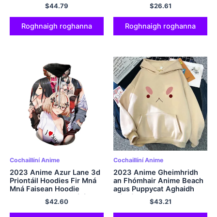
Faisean Anime Ócáideach
blús t-léine Pants 3 4 5 6 7
$
44.79
$
26.61
Anime Pullover Unisex
8 9 10 11 12 bhliain
Harajuku Streetwear Cool
Hoodies Cool Hoodies
Roghnaigh roghanna
Roghnaigh roghanna
Cochaillíní Anime
Cochaillíní Anime
2023 Anime Azur Lane 3d
2023 Anime Gheimhridh
Priontáil Hoodies Fir Mná
an Fhómhair Anime Beach
Mná Faisean Hoodie
agus Puppycat Aghaidh
Gleoite Gleoite Cailíní
míshásta Hoodie Hoodies
$
42.60
$
43.21
Harajuku Hip Hop Pullover
Hoodies Hoodies Unisex
Hoody Unisex Hoody
Sweatshirt Kawaii Tops