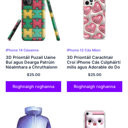
iPhone 14 Cásanna
iPhone 12 Cás Mion
3D Priontáil Puzail Uaine
3D Priontáil Carachtair
Buí agus Dearga Patrúin
Croí iPhone Cás Cúlpháirtí
Néalmhara a Chruthaíonn
milis agus Adorable do Do
Illusion Réalaíoch agus
iPhone
$
25.00
$
25.00
Beoga ar D'Fhón
Roghnaigh roghanna
Roghnaigh roghanna