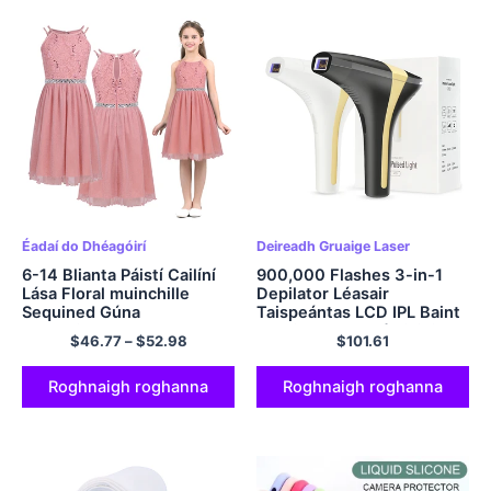
Éadaí do Dhéagóirí
Deireadh Gruaige Laser
6-14 Blianta Páistí Cailíní
900,000 Flashes 3-in-1
Lása Floral muinchille
Depilator Léasair
Sequined Gúna
Taispeántas LCD IPL Baint
banphrionsa lonracha Tulle
Gruaige do Mhná Bikinis
$
46.77
–
$
52.98
$
101.61
le haghaidh Cóisir Breithlá
Baintitheoir Corp Poiblí
Éadaí Prom Samhraidh
Úsáid Baile Epilator
Roghnaigh roghanna
Roghnaigh roghanna