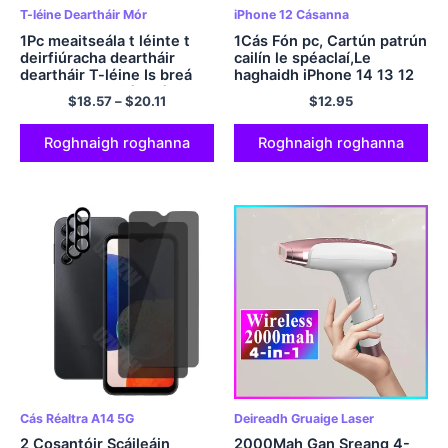
T-léine Deartháir Mór
iPhone 12 Cásanna
1Pc meaitseála t léinte t
1Cás Fón pc, Cartún patrún
deirfiúracha deartháir
cailín le spéaclaí,Le
deartháir T-léine Is breá
haghaidh iPhone 14 13 12
liom mo dheirfiúr mór
11 Pro Max Xs Max XR 7 8
$
18.57
–
$
20.11
$
12.95
éadaí páistí éadaí páistí
Tuilleadh SE2020
éadaí bodysuits leanbh
Roghnaigh roghanna
Roghnaigh roghanna
Cás Réaltra A14 5G
Deireadh Gruaige Laser
2 Cosantóir Scáileáin
2000Mah Gan Sreang 4-