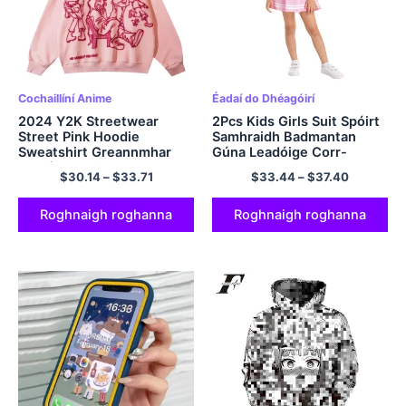
Cochaillíní Anime
Éadaí do Dhéagóirí
2024 Y2K Streetwear
2Pcs Kids Girls Suit Spóirt
Street Pink Hoodie
Samhraidh Badmantan
Sweatshirt Greannmhar
Gúna Leadóige Corr-
Cartúin Grafach Hoodie
litreacha muinchille
$
30.14
–
$
33.71
$
33.44
–
$
37.40
Fómhar Harajuku Anime
Priontála A-líne Gúna
Hooded Pullover Hipster
Shorts Socraigh do Rith
Hipster Hipster
Giomnáisiam
Roghnaigh roghanna
Roghnaigh roghanna