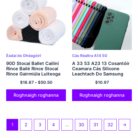
Éadaí do Dhéagóirí
Cás Réaltra A14 5G
90D Stocaí Ballet Cailíní
A 33 53 A23 13 Cosantóir
Rince Bailé Rince Stocaí
Ceamara Cás Silicone
Rince Gairmiúla Luiteoga
Leachtach Do Samsung
gan uaim Rince Pantyhose
Galaxy A53 A33 A73 A13
$
18.87
–
$
50.50
$
10.97
Luiteoga 3 Péirí
5G 4G A54 A34 A14
Clúdach Bunaidh Só
Roghnaigh roghanna
Roghnaigh roghanna
1
2
3
4
…
30
31
32
→