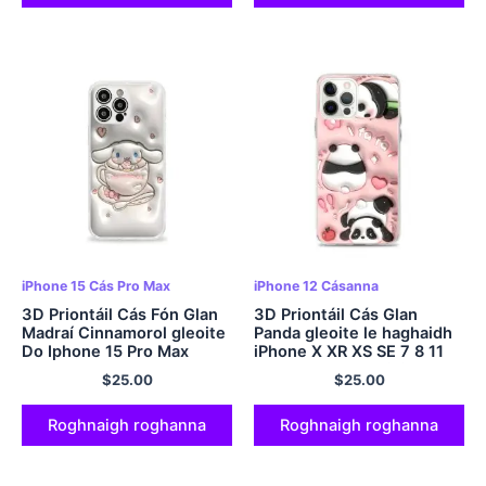
iPhone 15 Cás Pro Max
iPhone 12 Cásanna
3D Priontáil Cás Fón Glan
3D Priontáil Cás Glan
Madraí Cinnamorol gleoite
Panda gleoite le haghaidh
Do Iphone 15 Pro Max
iPhone X XR XS SE 7 8 11
12 13 14 15 Pro Mini Plus
$
25.00
$
25.00
Pro Max
Roghnaigh roghanna
Roghnaigh roghanna