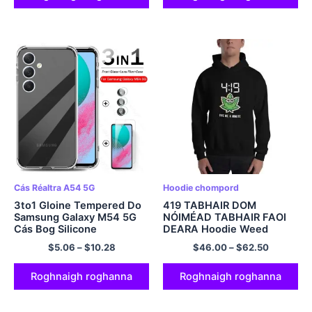
Cás Réaltra A54 5G
Hoodie chompord
3to1 Gloine Tempered Do
419 TABHAIR DOM
Samsung Galaxy M54 5G
NÓIMÉAD TABHAIR FAOI
Cás Bog Silicone
DEARA Hoodie Weed
SamsungM54 Samsung
Cochaill Marijuana Lover
$
5.06
–
$
10.28
$
46.00
–
$
62.50
M54 M 54 6.7″ Clúdach
Cochaillín Ildath
Cosantóir Scáileáin
Ceamara
Roghnaigh roghanna
Roghnaigh roghanna