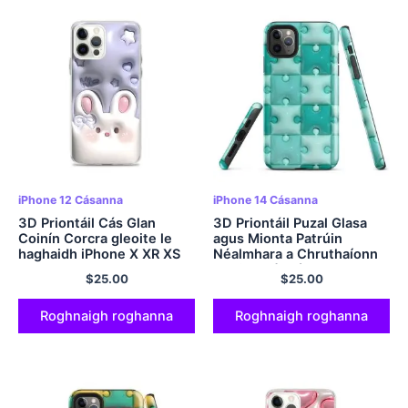
iPhone 12 Cásanna
iPhone 14 Cásanna
3D Priontáil Cás Glan
3D Priontáil Puzal Glasa
Coinín Corcra gleoite le
agus Mionta Patrúin
haghaidh iPhone X XR XS
Néalmhara a Chruthaíonn
SE 7 8 11 12 13 14 15 Pro
Illusion Réalaíoch agus
$
25.00
$
25.00
Mini Plus Pro Max
Beoga ar D'Fhón
Roghnaigh roghanna
Roghnaigh roghanna