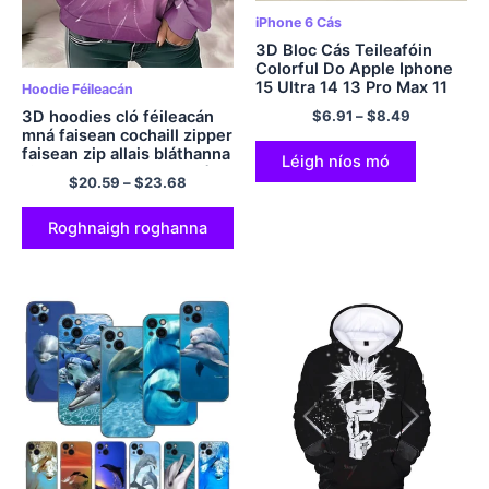
iPhone 6 Cás
3D Bloc Cás Teileafóin
Colorful Do Apple Iphone
15 Ultra 14 13 Pro Max 11
Hoodie Féileacán
12 Mini SE 2020 X XS XR 8
3D hoodies cló féileacán
$
6.91
–
$
8.49
7 Plus Clúdach Shell
mná faisean cochaill zipper
Coque Prote
faisean zip allais bláthanna
Léigh níos mó
zip suas hoody hoody ró -
$
20.59
–
$
23.68
mhór sudaderas cótaí na
mban
Roghnaigh roghanna