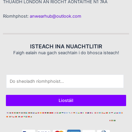
THUAIDH LONDON AN RÍOCHT AONTAITHE N1 7AA
Ríomhphost:
anwearhub@outlook.com
ISTEACH INA NUACHTLITIR
Faigh ealaín nua gach seachtain i do bhosca isteach!
R
í
o
m
Liostáil
h
p
h
o
s