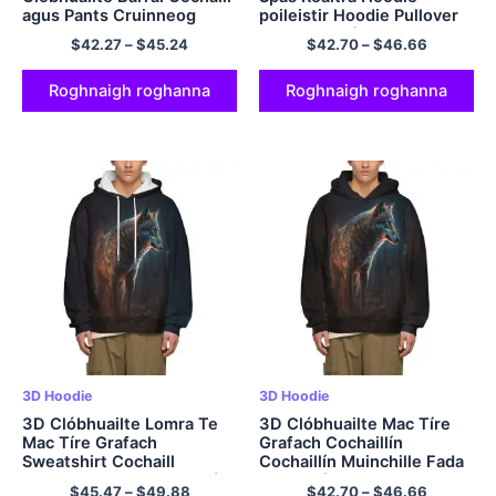
agus Pants Cruinneog
poileistir Hoodie Pullover
Hoodie Sets for Kids
Hoodie le póca d'fhir agus
$
42.27
–
$
45.24
$
42.70
–
$
46.66
do mhná
Roghnaigh roghanna
Roghnaigh roghanna
3D Hoodie
3D Hoodie
3D Clóbhuailte Lomra Te
3D Clóbhuailte Mac Tíre
Mac Tíre Grafach
Grafach Cochaillín
Sweatshirt Cochaill
Cochaillín Muinchille Fada
Muinchille Fada Cochaillín
Cochaillín Pullover
$
45.47
–
$
49.88
$
42.70
–
$
46.66