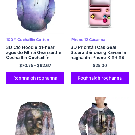
100% Cochaillín Cotton
iPhone 12 Cásanna
3D Cló Hoodie d'Fhear
3D Priontáil Cás Geal
agus do Mhná Geansaithe
Stuara Bándearg Kawaii le
Cochaillín Cochaillín
haghaidh iPhone X XR XS
Réaltra Cool Novelty
SE 7 8 11 12 13 14 15 Pro
$
70.75
–
$
92.67
$
25.00
Cochaillíní 100% Cadás
Mini Plus Pro Max
Roghnaigh roghanna
Roghnaigh roghanna