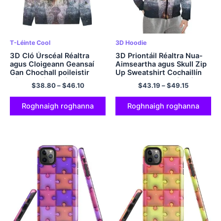
T-Léinte Cool
3D Hoodie
3D Cló Úrscéal Réaltra
3D Priontáil Réaltra Nua-
agus Cloigeann Geansaí
Aimseartha agus Skull Zip
Gan Chochall poileistir
Up Sweatshirt Cochaillín
Léine T Léine Réaltra
poileistir Cochaillín Réaltra
$
38.80
–
$
46.10
$
43.19
–
$
49.15
Cochaillín Éadroma T-
Hoodie Cochaillín Cool
Léine Fada muinchille Méid
an AE
Roghnaigh roghanna
Roghnaigh roghanna