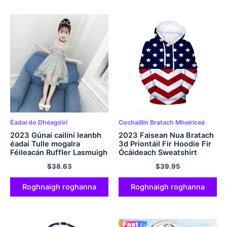
Éadaí do Dhéagóirí
Cochaillín Bratach Mheiriceá
2023 Gúnaí cailíní leanbh
2023 Faisean Nua Bratach
éadaí Tulle mogalra
3d Priontáil Fir Hoodie Fir
Féileacán Ruffler Lasmuigh
Ócáideach Sweatshirt
ghualainn Leanaí gleoite
Harajuku Street
$
38.63
$
39.95
Gearr 3 4 5 6 7 8 9 10 11 12
Streetwear Long Sleeve
blianta
Pullover
Roghnaigh roghanna
Roghnaigh roghanna