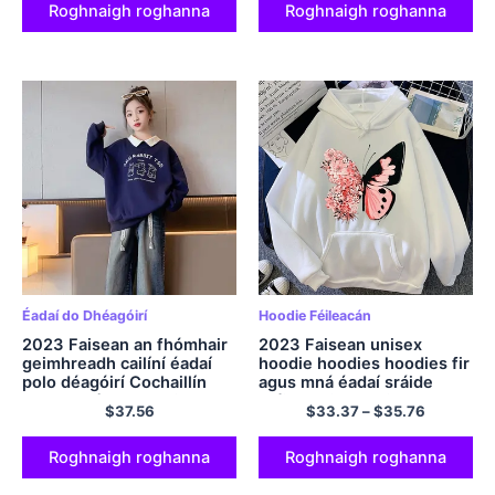
Roghnaigh roghanna
Roghnaigh roghanna
Éadaí do Dhéagóirí
Hoodie Féileacán
2023 Faisean an fhómhair
2023 Faisean unisex
geimhreadh cailíní éadaí
hoodie hoodies hoodies fir
polo déagóirí Cochaillín
agus mná éadaí sráide
Bunny Cló Sweatshirts
sráide bairr harajuku
$
37.56
$
33.37
–
$
35.76
bairr gúnaí te T-léine páistí
5 9 7 12 bhliain
Roghnaigh roghanna
Roghnaigh roghanna