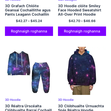
3D Grafach Chlóite
3D Hoodie clóite Smiley
Geansaí Cochaillithe agus
Face Hooded Sweatshirt
Pants Leagann Cochaillín
All-Over Print Hoodie
Dóiteáin Chompord
Pullover
$
42.27
–
$
45.24
$
42.70
–
$
46.66
poileistir Hoodie do Pháistí
Roghnaigh roghanna
Roghnaigh roghanna
3D Hoodie
3D Hoodie
3D Réaltra Úrscéalta
3D Clóbhuailte Úrnuachta
Clóbhuailte Barraí Cochaill
Spás Réaltra Hoodie