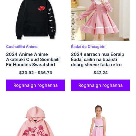
Cochaillíní Anime
Éadaí do Dhéagóirí
2024 Anime Anime
2024 earrach nua Eoraip
Akatsuki Cloud Siombailí
Éadaí cailín na bpáistí
Fir Hoodies Sweatshirt
dearg sleeve fada retro
Streetwear Hoodie Men
banphrionsa Pearl Gúnaí
$
33.92
–
$
36.73
$
42.24
Mná Mná a Sweatshirt
pleuche lása dhéagóir 6 8
Sweatshirt Pullover Hoody
9 10 11 12 bhliain
Roghnaigh roghanna
Roghnaigh roghanna