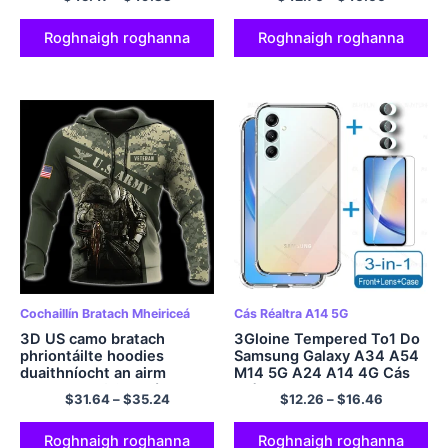
Pullover
Roghnaigh roghanna
Roghnaigh roghanna
Cochaillín Bratach Mheiriceá
Cás Réaltra A14 5G
3D US camo bratach
3Gloine Tempered To1 Do
phriontáilte hoodies
Samsung Galaxy A34 A54
duaithníocht an airm
M14 5G A24 A14 4G Cás
veteran grafaic mhíleata
Clúdach Bog Glan
$
31.64
–
$
35.24
$
12.26
–
$
16.46
allais cochaill kid faisean
SamsungA34 A 34
faisean sráide bairr
Cosantóir Scáileán
pullover
Ceamara
Roghnaigh roghanna
Roghnaigh roghanna