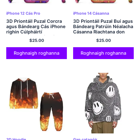
iPhone 12 Cás Pro
iPhone 14 Cásanna
3D Priontáil Puzal Corcra
3D Priontáil Puzal Buí agus
agus Bándearg Cás iPhone
Bándearg Patrúin Néalacha
righin Cúlpháirtí
Cásanna Riachtana don
Cruthaitheach Dúshlánach
iPhone 15 14 Plus Mini Pro
$
25.00
$
25.00
do Do iPhone
Promax
Roghnaigh roghanna
Roghnaigh roghanna
3D Hoodie
Gan catagóir