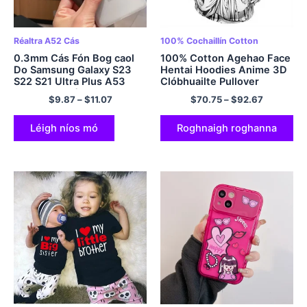
Réaltra A52 Cás
100% Cochaillín Cotton
0.3mm Cás Fón Bog caol
100% Cotton Agehao Face
Do Samsung Galaxy S23
Hentai Hoodies Anime 3D
S22 S21 Ultra Plus A53
Clóbhuailte Pullover
A32 A52s Nóta A72 4G 5G
Cochaill
$
9.87
–
$
11.07
$
70.75
–
$
92.67
20 Clúdach Glan
Neamhlonrach Ultra Thin
Léigh níos mó
Roghnaigh roghanna