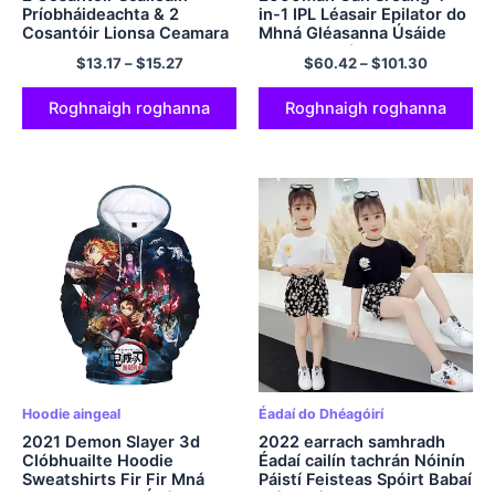
Príobháideachta & 2
in-1 IPL Léasair Epilator do
Cosantóir Lionsa Ceamara
Mhná Gléasanna Úsáide
Do Samsung Galaxy A14
Baile Meaisín Leictreach
$
13.17
–
$
15.27
$
60.42
–
$
101.30
5G / 4G Gloine
Baint Gruaige Bikini
Chaomhnaithe
Dropshipping
Príobháideach Cosanta
Roghnaigh roghanna
Roghnaigh roghanna
Frith-Spy
Hoodie aingeal
Éadaí do Dhéagóirí
2021 Demon Slayer 3d
2022 earrach samhradh
Clóbhuailte Hoodie
Éadaí cailín tachrán Nóinín
Sweatshirts Fir Fir Mná
Páistí Feisteas Spóirt Babaí