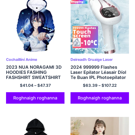
Cochaillíní Anime
Deireadh Gruaige Laser
2023 NUA NORAGAMI 3D
2024 999999 Flashes
HOODIES FASHING
Laser Epilator Léasair Díol
FASHSHIRT SWEATSHIRT
Te Buan IPL Photoepilator
HOODED HOODED
Meaisín do Bhaint Gruaige
$
41.04
–
$
47.37
$
63.39
–
$
107.22
HOODED HOODIE MENAN
Gan Phian Leictreach
Epilator
Roghnaigh roghanna
Roghnaigh roghanna