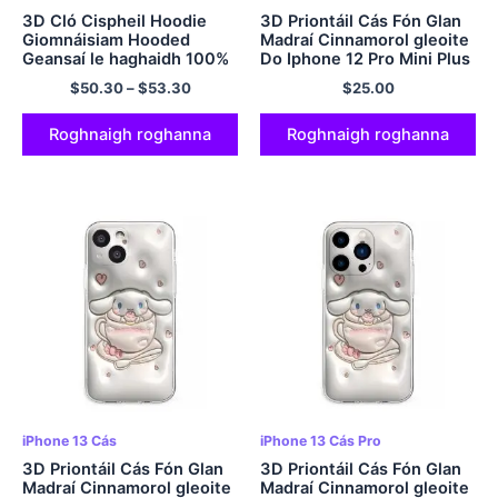
3D Cló Cispheil Hoodie
3D Priontáil Cás Fón Glan
Giomnáisiam Hooded
Madraí Cinnamorol gleoite
Geansaí le haghaidh 100%
Do Iphone 12 Pro Mini Plus
Cotton Cosy Cozy agus
Pro Max
$
50.30
–
$
53.30
$
25.00
Cochaillín Bog Pullover
d'Fhir agus do Mhná
Ildathach
Roghnaigh roghanna
Roghnaigh roghanna
iPhone 13 Cás
iPhone 13 Cás Pro
3D Priontáil Cás Fón Glan
3D Priontáil Cás Fón Glan
Madraí Cinnamorol gleoite
Madraí Cinnamorol gleoite