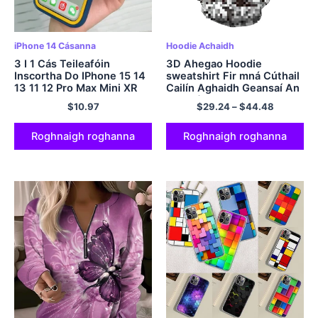
iPhone 14 Cásanna
Hoodie Achaidh
3 I 1 Cás Teileafóin
3D Ahegao Hoodie
Inscortha Do IPhone 15 14
sweatshirt Fir mná Cúthail
13 11 12 Pro Max Mini XR
Cailín Aghaidh Geansaí An
XS Max X 7 8 15 Tuilleadh
tSeapáin Anime Sexy
$
10.97
$
29.24
–
$
44.48
SE 2020 Clúdach Silicone
Streetwear Harajuku Ró-
Leachtach
mhór Seaicéid Zipper
Roghnaigh roghanna
Roghnaigh roghanna