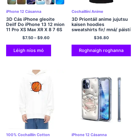
iPhone 12 Cásanna
Cochaillíní Anime
3D Cás iPhone gleoite
3D Priontáil anime jujutsu
Deilf Do iPhone 13 12 mion
kaisen hoodies
11 Pro XS Max XR X 8 7 6S
sweatshirts fir/ mná/ páistí
6 Tuilleadh 5S 5 SE 2020
2023 Faisean Streetwear
$
7.50
–
$
9.60
$
36.80
Clúdach Dubh Bog TPU
an Fhómhair Geimhreadh
móide cóta éadaí méid
Léigh níos mó
Roghnaigh roghanna
100% Cochaillín Cotton
iPhone 12 Cásanna