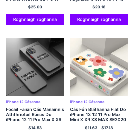
12 13 14 15 Pro Mini Plus
12 11 Max do iPhone 15
$
25.00
$
20.18
Pro Max
Plus iPhone 13 mion 7 8 6
6s 5 5Clúdach
Saincheaptha S 5SE
Roghnaigh roghanna
Roghnaigh roghanna
iPhone 12 Cásanna
iPhone 12 Cásanna
Focail Faisin Cás Manainnis
Cás Fón Bláthanna Flat Do
Athfhriotail Rúisis Do
iPhone 13 12 11 Pro Max
iPhone 12 11 Pro Max X XR
Mini X XR XS MAX SE2020
XS Max 7 8 Plus 6S Mini
8 7 Móide 6 6Clúdach S
$
14.53
$
11.63
–
$
17.18
Bumper Neamhlonrach
Plus