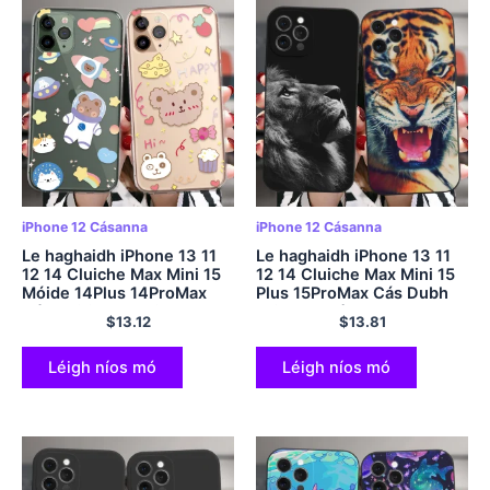
iPhone 12 Cásanna
iPhone 12 Cásanna
Le haghaidh iPhone 13 11
Le haghaidh iPhone 13 11
12 14 Cluiche Max Mini 15
12 14 Cluiche Max Mini 15
Móide 14Plus 14ProMax
Plus 15ProMax Cás Dubh
Cás Coitianta Smile
Faisean Clúdach Cosanta
$
13.12
$
13.81
Gleoite Spás Brand Bear
Silicone Leon Fíochmhar
Lipéad Clúdach Silicone
Coitianta
Léigh níos mó
Léigh níos mó