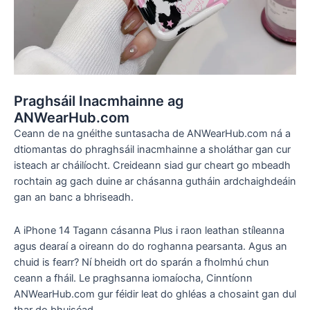
Praghsáil Inacmhainne ag
ANWearHub.com
Ceann de na gnéithe suntasacha de ANWearHub.com ná a
dtiomantas do phraghsáil inacmhainne a sholáthar gan cur
isteach ar cháilíocht. Creideann siad gur cheart go mbeadh
rochtain ag gach duine ar chásanna gutháin ardchaighdeáin
gan an banc a bhriseadh.
A iPhone 14 Tagann cásanna Plus i raon leathan stíleanna
agus dearaí a oireann do do roghanna pearsanta. Agus an
chuid is fearr? Ní bheidh ort do sparán a fholmhú chun
ceann a fháil. Le praghsanna iomaíocha, Cinntíonn
ANWearHub.com gur féidir leat do ghléas a chosaint gan dul