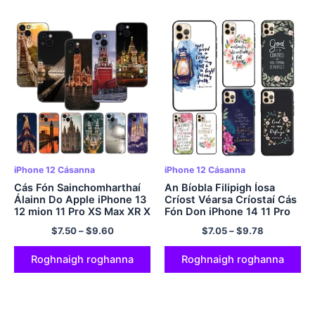
iPhone 12 Cásanna
iPhone 12 Cásanna
Cás Fón Sainchomharthaí
An Bíobla Filipigh Íosa
Álainn Do Apple iPhone 13
Críost Véarsa Críostaí Cás
12 mion 11 Pro XS Max XR X
Fón Don iPhone 14 11 Pro
8 7 6S 6 Tuilleadh 5S 5 SE
Max 12 13 mion X XS XR 7
$
7.50
–
$
9.60
$
7.05
–
$
9.78
2020 Clúdach Dubh Bog
8 níos SE 2020 Clúdach
TPU
Roghnaigh roghanna
Roghnaigh roghanna