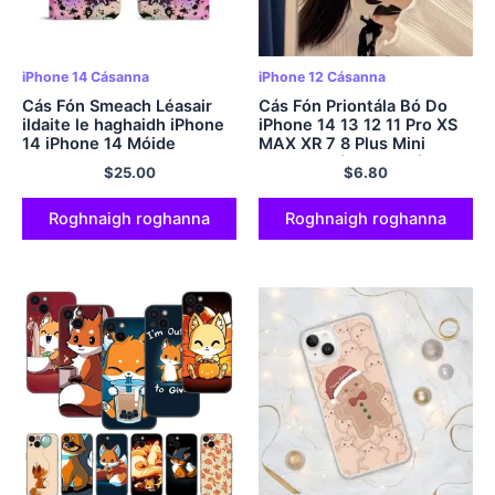
iPhone 14 Cásanna
iPhone 12 Cásanna
Cás Fón Smeach Léasair
Cás Fón Priontála Bó Do
ildaite le haghaidh iPhone
iPhone 14 13 12 11 Pro XS
14 iPhone 14 Móide
MAX XR 7 8 Plus Mini
SE2020 Cásanna Clúdach
$
25.00
$
6.80
Silicone Le Sealbhóir
Roghnaigh roghanna
Roghnaigh roghanna