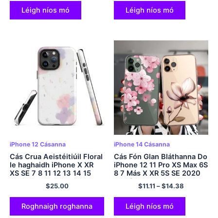
Clúdach Clúdach Cúil
Léigh níos mó
Léigh níos mó
iPhone 12 Cásanna
iPhone 14 Cásanna
Cás Crua Aeistéitiúil Floral
Cás Fón Glan Bláthanna Do
le haghaidh iPhone X XR
iPhone 12 11 Pro XS Max 6S
XS SE 7 8 11 12 13 14 15
8 7 Más X XR 5S SE 2020
Pro Mini Plus Pro Max
12Bláthanna Mini Mandala
$
25.00
$
11.11
–
$
14.38
Clúdach Bog Silicone TPU
Roghnaigh roghanna
Léigh níos mó