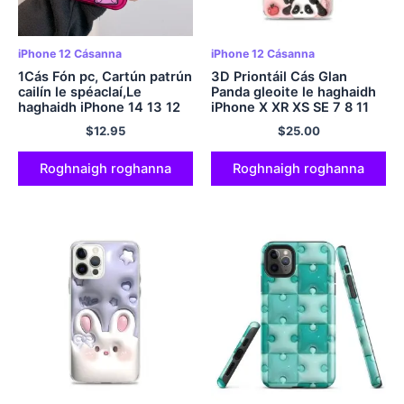
iPhone 12 Cásanna
iPhone 12 Cásanna
1Cás Fón pc, Cartún patrún
3D Priontáil Cás Glan
cailín le spéaclaí,Le
Panda gleoite le haghaidh
haghaidh iPhone 14 13 12
iPhone X XR XS SE 7 8 11
11 Pro Max Xs Max XR 7 8
12 13 14 15 Pro Mini Plus
$
12.95
$
25.00
Tuilleadh SE2020
Pro Max
Roghnaigh roghanna
Roghnaigh roghanna