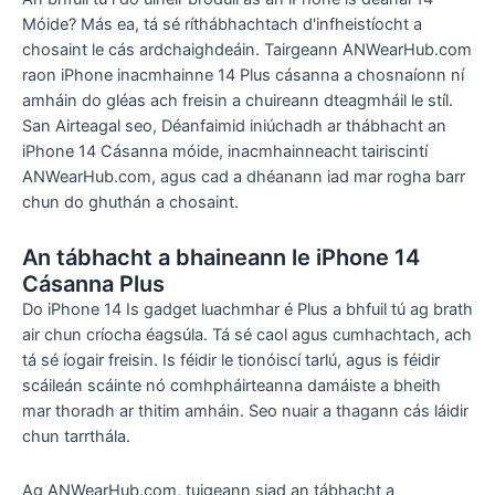
Móide? Más ea, tá sé ríthábhachtach d'infheistíocht a
chosaint le cás ardchaighdeáin. Tairgeann ANWearHub.com
raon iPhone inacmhainne 14 Plus cásanna a chosnaíonn ní
amháin do gléas ach freisin a chuireann dteagmháil le stíl.
San Airteagal seo, Déanfaimid iniúchadh ar thábhacht an
iPhone 14 Cásanna móide, inacmhainneacht tairiscintí
ANWearHub.com, agus cad a dhéanann iad mar rogha barr
chun do ghuthán a chosaint.
An tábhacht a bhaineann le iPhone 14
Cásanna Plus
Do iPhone 14 Is gadget luachmhar é Plus a bhfuil tú ag brath
air chun críocha éagsúla. Tá sé caol agus cumhachtach, ach
tá sé íogair freisin. Is féidir le tionóiscí tarlú, agus is féidir
scáileán scáinte nó comhpháirteanna damáiste a bheith
mar thoradh ar thitim amháin. Seo nuair a thagann cás láidir
chun tarrthála.
Ag ANWearHub.com, tuigeann siad an tábhacht a