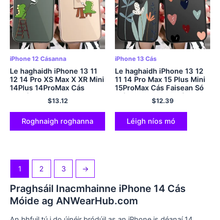
iPhone 12 Cásanna
iPhone 13 Cás
Le haghaidh iPhone 13 11
Le haghaidh iPhone 13 12
12 14 Pro XS Max X XR Mini
11 14 Pro Max 15 Plus Mini
14Plus 14ProMax Cás
15ProMax Cás Faisean Só
Cartún Gleoite
Bláth Coitianta Croí Bog
$
13.12
$
12.39
Greannmhar Dineasár
tuairteora Crua
Babaí Faisean Clúdach
Neamhlonrach Ar ais
Silicone
Clúdach
Roghnaigh roghanna
Léigh níos mó
1
2
3
→
Praghsáil Inacmhainne iPhone 14 Cás
Móide ag ANWearHub.com
An bhfuil tú i do úinéir bródúil as an iPhone is déanaí 14