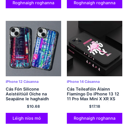
Roghnaigh roghanna
Roghnaigh roghanna
iPhone 12 Cásanna
iPhone 14 Cásanna
Cás Fón Silicone
Cás Teileafóin Álainn
Aeistéitiúil Oíche na
Flamingo Do iPhone 13 12
Seapáine le haghaidh
11 Pro Max Mini X XR XS
iPhone 14 13 12 15 Pro Max
MAX SE2020 8 7 Móide 6
$
10.68
$
17.18
Mini XS X XR SE 7 8 Móide
6Clúdach S Plus
Clúdach Bog
Léigh níos mó
Roghnaigh roghanna