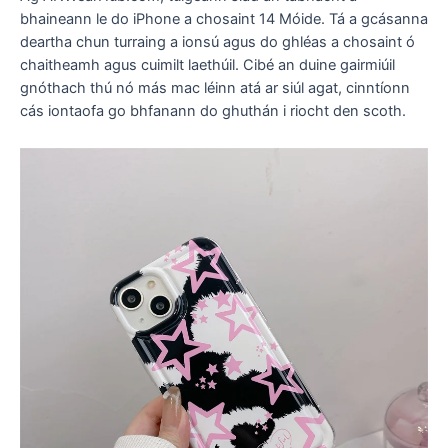
bhaineann le do iPhone a chosaint 14 Móide. Tá a gcásanna
deartha chun turraing a ionsú agus do ghléas a chosaint ó
chaitheamh agus cuimilt laethúil. Cibé an duine gairmiúil
gnóthach thú nó más mac léinn atá ar siúl agat, cinntíonn
cás iontaofa go bhfanann do ghuthán i riocht den scoth.