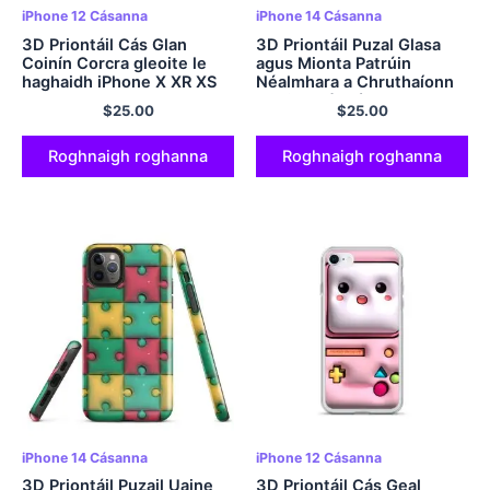
iPhone 12 Cásanna
iPhone 14 Cásanna
3D Priontáil Cás Glan
3D Priontáil Puzal Glasa
Coinín Corcra gleoite le
agus Mionta Patrúin
haghaidh iPhone X XR XS
Néalmhara a Chruthaíonn
SE 7 8 11 12 13 14 15 Pro
Illusion Réalaíoch agus
$
25.00
$
25.00
Mini Plus Pro Max
Beoga ar D'Fhón
Roghnaigh roghanna
Roghnaigh roghanna
iPhone 14 Cásanna
iPhone 12 Cásanna
3D Priontáil Puzail Uaine
3D Priontáil Cás Geal