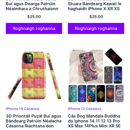
Buí agus Dearga Patrúin
Stuara Bándearg Kawaii le
Néalmhara a Chruthaíonn
haghaidh iPhone X XR XS
Illusion Réalaíoch agus
SE 7 8 11 12 13 14 15 Pro
$
25.00
$
25.00
Beoga ar D'Fhón
Mini Plus Pro Max
Roghnaigh roghanna
Roghnaigh roghanna
iPhone 14 Cásanna
iPhone 12 Cásanna
3D Priontáil Puzal Buí agus
Cás Bog Mandala Buddha
Bándearg Patrúin Néalacha
do iphone 14 11 12 13 Pro
Cásanna Riachtana don
XS Max 14Plus Mini XR SE