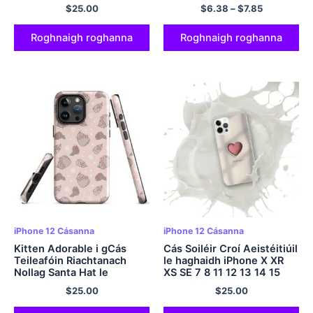
iPhone 15 14 Plus Mini Pro
2022 8 7 Clúdach Cásanna
$
25.00
$
6.38
–
$
7.85
Promax
Fón Plus X Silicone
Roghnaigh roghanna
Roghnaigh roghanna
iPhone 12 Cásanna
iPhone 12 Cásanna
Kitten Adorable i gCás
Cás Soiléir Croí Aeistéitiúil
Teileafóin Riachtanach
le haghaidh iPhone X XR
Nollag Santa Hat le
XS SE 7 8 11 12 13 14 15
haghaidh iPhone X XR XS
Pro Mini Plus Pro Max
$
25.00
$
25.00
SE 7 8 11 12 13 14 15 Pro
Mini Plus Pro Max