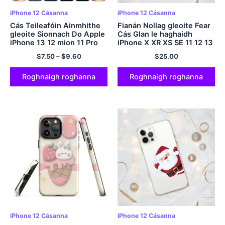
iPhone 12 Cásanna
iPhone 12 Cásanna
Cás Teileafóin Ainmhithe
Fianán Nollag gleoite Fear
gleoite Sionnach Do Apple
Cás Glan le haghaidh
iPhone 13 12 mion 11 Pro
iPhone X XR XS SE 11 12 13
XS Max XR X 8 7 6S 6
14 15 Pro Mini Plus Pro Max
$
7.50
–
$
9.60
$
25.00
Tuilleadh 5S 5 SE 2020
Clúdach Bog Dubh
Roghnaigh roghanna
Roghnaigh roghanna
iPhone 12 Cásanna
iPhone 12 Cásanna