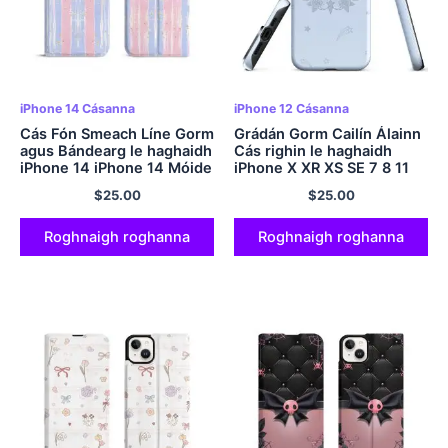
iPhone 14 Cásanna
iPhone 12 Cásanna
Cás Fón Smeach Líne Gorm
Grádán Gorm Cailín Álainn
agus Bándearg le haghaidh
Cás righin le haghaidh
iPhone 14 iPhone 14 Móide
iPhone X XR XS SE 7 8 11
12 13 14 15 Pro Mini Plus
$
25.00
$
25.00
Pro Max
Roghnaigh roghanna
Roghnaigh roghanna