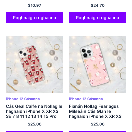
Bumper Silicone Mars
Mini Plus Pro Max
$
10.97
$
24.70
Astronaut Bunús Clúdach
Fón Cúil Bog
Roghnaigh roghanna
Roghnaigh roghanna
iPhone 12 Cásanna
iPhone 12 Cásanna
Cás Geal Caife na Nollag le
Fianán Nollag Fear agus
haghaidh iPhone X XR XS
Milseáin Cás Glan le
SE 7 8 11 12 13 14 15 Pro
haghaidh iPhone X XR XS
Mini Plus Pro Max
SE 7 8 11 12 13 14 15 Pro
$
25.00
$
25.00
Mini Plus Pro Max