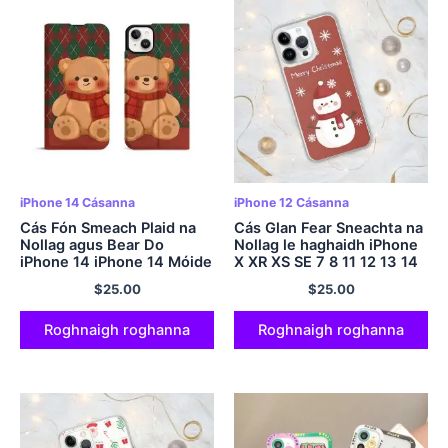
iPhone 14 Cásanna
iPhone 12 Cásanna
Cás Fón Smeach Plaid na
Cás Glan Fear Sneachta na
Nollag agus Bear Do
Nollag le haghaidh iPhone
iPhone 14 iPhone 14 Móide
X XR XS SE 7 8 11 12 13 14
15 Pro Mini Plus Pro Max
$
25.00
$
25.00
Roghnaigh roghanna
Roghnaigh roghanna