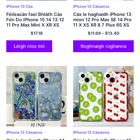
iPhone 13 Cás
iPhone 12 Cásanna
Féileacán faoi Bhláth Cás
Cás le haghaidh iPhone 13
Fón Do iPhone 15 14 13 12
mion 12 Pro Max SE 14 Pro
11 Pro Max Mini X XR XS
11 X XS XR 8 7 Plus 6S XS
MAX SE2020 8 7 Móide 6
Max 13Pro Max Silicone
$
17.18
$
11.69
–
$
13.40
6Clúdach S Plus
Fear Sneachta Nollag
Shona
Léigh níos mó
Roghnaigh roghanna
iPhone 12 Cásanna
iPhone 12 Cásanna