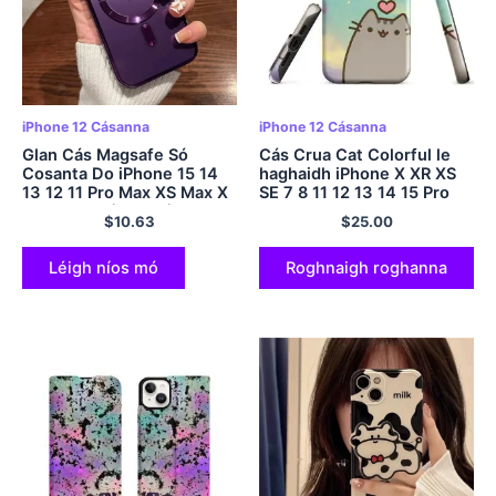
iPhone 12 Cásanna
iPhone 12 Cásanna
Glan Cás Magsafe Só
Cás Crua Cat Colorful le
Cosanta Do iPhone 15 14
haghaidh iPhone X XR XS
13 12 11 Pro Max XS Max X
SE 7 8 11 12 13 14 15 Pro
XR 15 14 Móide Clúdach
Mini Plus Pro Max
$
10.63
$
25.00
Muirear Gan Sreang
Maighnéadach
Léigh níos mó
Roghnaigh roghanna