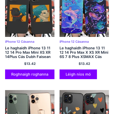
iPhone 12 Cásanna
iPhone 12 Cásanna
Le haghaidh iPhone 13 11
Le haghaidh iPhone 13 11
12 14 Pro Max Mini XS XR
12 14 Pro Max X XS XR Mini
14Plus Cás Dubh Faisean
6S 7 8 Plus XSMAX Cás
Lánúineacha Greannmhar
Dubh Cosmaí Siorcanna
$
13.42
$
13.42
Cat Gleoite Clúdach
Míolta Móra Ealaín
Cosanta Silicone Coitianta
Ainmhithe Clúdach
Cosanta Silicone
Roghnaigh roghanna
Léigh níos mó