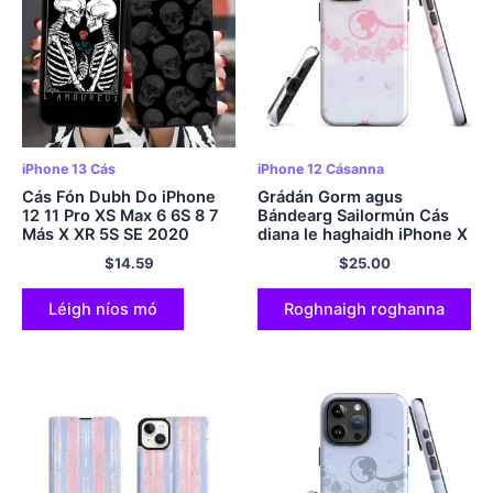
iPhone 13 Cás
iPhone 12 Cásanna
Cás Fón Dubh Do iPhone
Grádán Gorm agus
12 11 Pro XS Max 6 6S 8 7
Bándearg Sailormún Cás
Más X XR 5S SE 2020
diana le haghaidh iPhone X
12Mini Reaper Grim Skull
XR XS SE 7 8 11 12 13 14 15
$
14.59
$
25.00
creatlach Clúdach Bog
Pro Mini Plus Pro Max
Silicone
Léigh níos mó
Roghnaigh roghanna