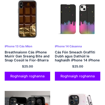
iPhone 13 Cás Mion
iPhone 14 Cásanna
Breathnaíonn Cás iPhone
Cás Fón Smeach Graffiti
Muirir Gan Sreang Bite and
Dubh agus Dathúil le
Snap Cosúil le Fíor-Bharra
haghaidh iPhone 14 iPhone
Seacláide
14 Móide
$
25.00
$
25.00
Roghnaigh roghanna
Roghnaigh roghanna