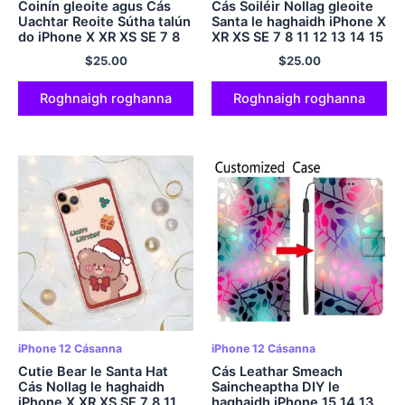
Coinín gleoite agus Cás
Cás Soiléir Nollag gleoite
Uachtar Reoite Sútha talún
Santa le haghaidh iPhone X
do iPhone X XR XS SE 7 8
XR XS SE 7 8 11 12 13 14 15
11 12 13 14 15 Pro Mini Plus
Pro Mini Plus Pro Max
$
25.00
$
25.00
Pro Max
Roghnaigh roghanna
Roghnaigh roghanna
iPhone 12 Cásanna
iPhone 12 Cásanna
Cutie Bear le Santa Hat
Cás Leathar Smeach
Cás Nollag le haghaidh
Saincheaptha DIY le
iPhone X XR XS SE 7 8 11
haghaidh iPhone 15 14 13