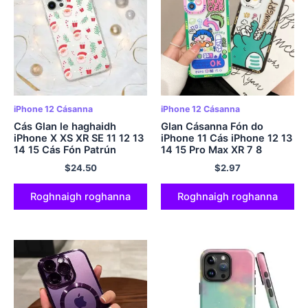
iPhone 12 Cásanna
iPhone 12 Cásanna
Cás Glan le haghaidh
Glan Cásanna Fón do
iPhone X XS XR SE 11 12 13
iPhone 11 Cás iPhone 12 13
14 15 Cás Fón Patrún
14 15 Pro Max XR 7 8
Nollag Pro Plus Pro Max
Tuilleadh SE 2022 2020
$
24.50
$
2.97
Bunús iPhone11 Carcas
Clúdach Cúl Bog
Roghnaigh roghanna
Roghnaigh roghanna