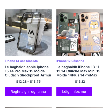
iPhone 14 Cás Níos Mó
iPhone 12 Cásanna
Le haghaidh apple iphone
Le haghaidh iPhone 13 11
15 14 Pro Max 15 Móide
12 14 Cluiche Max Mini 15
Clúdach Shockproof Armúr
Móide 14Plus 14ProMax
Cosanta Trédhearcach Do
Cás Coitianta Madraí
$
12.28
–
$
13.75
$
13.12
Iphone 14 13 12 11 Cás Pro
Gleoite Dineasár Cat Muc
Max
Lipéad Faisean Clúdach
Silicone
Roghnaigh roghanna
Léigh níos mó