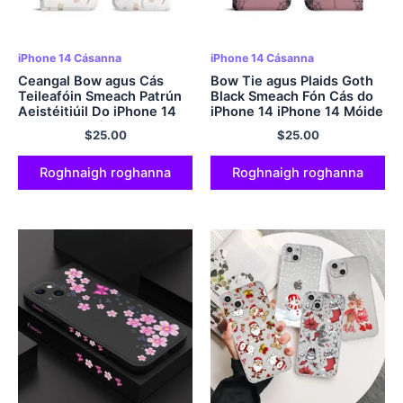
iPhone 14 Cásanna
iPhone 14 Cásanna
Ceangal Bow agus Cás
Bow Tie agus Plaids Goth
Teileafóin Smeach Patrún
Black Smeach Fón Cás do
Aeistéitiúil Do iPhone 14
iPhone 14 iPhone 14 Móide
iPhone 14 Móide
$
25.00
$
25.00
Roghnaigh roghanna
Roghnaigh roghanna