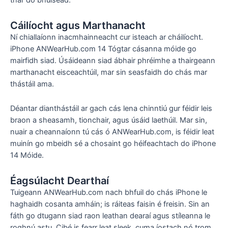
thar do bhuiséad.
Cáilíocht agus Marthanacht
Ní chiallaíonn inacmhainneacht cur isteach ar cháilíocht.
iPhone ANWearHub.com 14 Tógtar cásanna móide go
mairfidh siad. Úsáideann siad ábhair phréimhe a thairgeann
marthanacht eisceachtúil, mar sin seasfaidh do chás mar
thástáil ama.
Déantar dianthástáil ar gach cás lena chinntiú gur féidir leis
braon a sheasamh, tionchair, agus úsáid laethúil. Mar sin,
nuair a cheannaíonn tú cás ó ANWearHub.com, is féidir leat
muinín go mbeidh sé a chosaint go héifeachtach do iPhone
14 Móide.
Éagsúlacht Dearthaí
Tuigeann ANWearHub.com nach bhfuil do chás iPhone le
haghaidh cosanta amháin; is ráiteas faisin é freisin. Sin an
fáth go dtugann siad raon leathan dearaí agus stíleanna le
roghnú astu. Cibé is fearr leat sleek, cuma íostach nó trom,