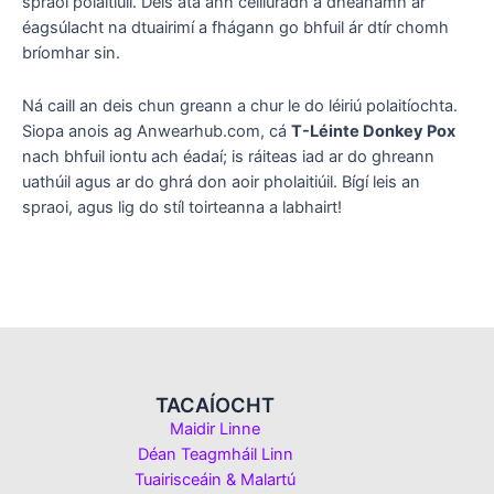
spraoi polaitiúil. Deis atá ann ceiliúradh a dhéanamh ar
éagsúlacht na dtuairimí a fhágann go bhfuil ár dtír chomh
bríomhar sin.
Ná caill an deis chun greann a chur le do léiriú polaitíochta.
Siopa anois ag Anwearhub.com, cá
T-Léinte Donkey Pox
nach bhfuil iontu ach éadaí; is ráiteas iad ar do ghreann
uathúil agus ar do ghrá don aoir pholaitiúil. Bígí leis an
spraoi, agus lig do stíl toirteanna a labhairt!
TACAÍOCHT
Maidir Linne
Déan Teagmháil Linn
Tuairisceáin & Malartú