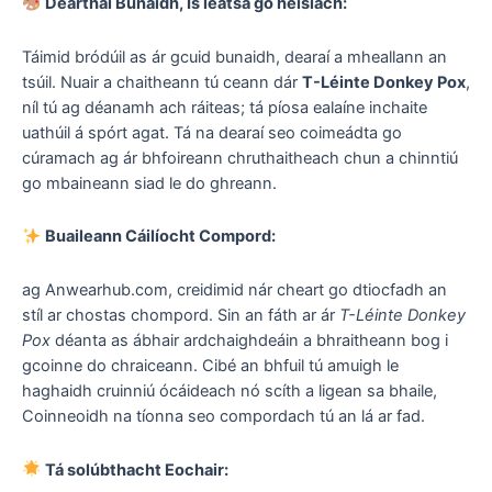
Dearthaí Bunaidh, Is leatsa go heisiach:
Táimid bródúil as ár gcuid bunaidh, dearaí a mheallann an
tsúil. Nuair a chaitheann tú ceann dár
T-Léinte Donkey Pox
,
níl tú ag déanamh ach ráiteas; tá píosa ealaíne inchaite
uathúil á spórt agat. Tá na dearaí seo coimeádta go
cúramach ag ár bhfoireann chruthaitheach chun a chinntiú
go mbaineann siad le do ghreann.
Buaileann Cáilíocht Compord:
ag Anwearhub.com, creidimid nár cheart go dtiocfadh an
stíl ar chostas chompord. Sin an fáth ar ár
T-Léinte Donkey
Pox
déanta as ábhair ardchaighdeáin a bhraitheann bog i
gcoinne do chraiceann. Cibé an bhfuil tú amuigh le
haghaidh cruinniú ócáideach nó scíth a ligean sa bhaile,
Coinneoidh na tíonna seo compordach tú an lá ar fad.
Tá solúbthacht Eochair: