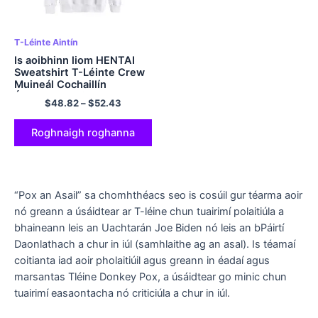
T-Léinte Aintín
Is aoibhinn liom HENTAI
Sweatshirt T-Léinte Crew
Muineál Cochaillín
Éadroma d’Fhir agus do
$
48.82
–
$
52.43
Mhná Ildathach
Roghnaigh roghanna
“Pox an Asail” sa chomhthéacs seo is cosúil gur téarma aoir
nó greann a úsáidtear ar T-léine chun tuairimí polaitiúla a
bhaineann leis an Uachtarán Joe Biden nó leis an bPáirtí
Daonlathach a chur in iúl (samhlaithe ag an asal). Is téamaí
coitianta iad aoir pholaitiúil agus greann in éadaí agus
marsantas Tléine Donkey Pox, a úsáidtear go minic chun
tuairimí easaontacha nó criticiúla a chur in iúl.