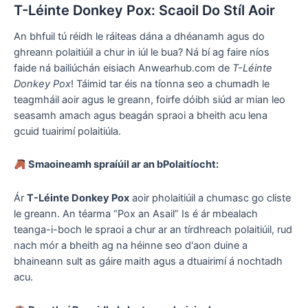
T-Léinte Donkey Pox: Scaoil Do Stíl Aoir
An bhfuil tú réidh le ráiteas dána a dhéanamh agus do
ghreann polaitiúil a chur in iúl le bua? Ná bí ag faire níos
faide ná bailiúchán eisiach Anwearhub.com de
T-Léinte
Donkey Pox
! Táimid tar éis na tíonna seo a chumadh le
teagmháil aoir agus le greann, foirfe dóibh siúd ar mian leo
seasamh amach agus beagán spraoi a bheith acu lena
gcuid tuairimí polaitiúla.
Smaoineamh spraíúil ar an bPolaitíocht:
Ár
T-Léinte Donkey Pox
aoir pholaitiúil a chumasc go cliste
le greann. An téarma “Pox an Asail” Is é ár mbealach
teanga-i-boch le spraoi a chur ar an tírdhreach polaitiúil, rud
nach mór a bheith ag na héinne seo d'aon duine a
bhaineann sult as gáire maith agus a dtuairimí á nochtadh
acu.