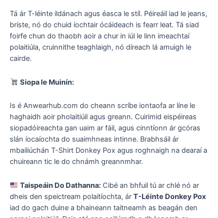
Tá ár T-léinte ildánach agus éasca le stíl. Péireáil iad le jeans,
bríste, nó do chuid íochtair ócáideach is fearr leat. Tá siad
foirfe chun do thaobh aoir a chur in iúl le linn imeachtaí
polaitiúla, cruinnithe teaghlaigh, nó díreach lá amuigh le
cairde.
Siopa le Muinín:
Is é Anwearhub.com do cheann scríbe iontaofa ar líne le
haghaidh aoir pholaitiúil agus greann. Cuirimid eispéireas
siopadóireachta gan uaim ar fáil, agus cinntíonn ár gcóras
slán íocaíochta do suaimhneas intinne. Brabhsáil ár
mbailiúchán T-Shirt Donkey Pox agus roghnaigh na dearaí a
chuireann tic le do chnámh greannmhar.
Taispeáin Do Dathanna:
Cibé an bhfuil tú ar chlé nó ar
dheis den speictream polaitíochta, ár
T-Léinte Donkey Pox
iad do gach duine a bhaineann taitneamh as beagán den