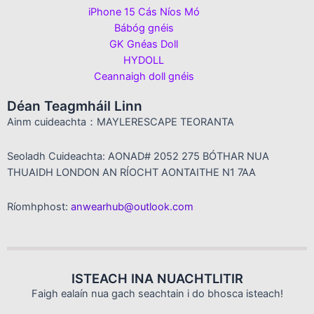
iPhone 15 Cás Níos Mó
Bábóg gnéis
GK Gnéas Doll
HYDOLL
Ceannaigh doll gnéis
Déan Teagmháil Linn
Ainm cuideachta：MAYLERESCAPE TEORANTA
Seoladh Cuideachta: AONAD# 2052 275 BÓTHAR NUA
THUAIDH LONDON AN RÍOCHT AONTAITHE N1 7AA
Ríomhphost:
anwearhub@outlook.com
ISTEACH INA NUACHTLITIR
Faigh ealaín nua gach seachtain i do bhosca isteach!