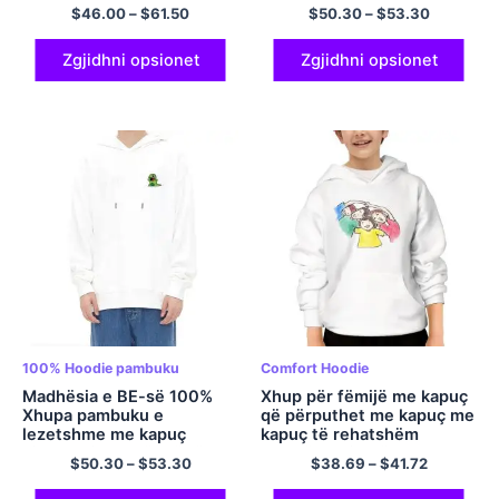
vizatimor me kapuç
familjare me kapuç me
$
46.00
–
$
61.50
$
50.30
–
$
53.30
shumëngjyrësh
kapuç me kapuç pulovër
me përmasa të mëdha me
kapuç me mëngë të gjata,
Zgjidhni opsionet
Zgjidhni opsionet
shumëngjyrësh
100% Hoodie pambuku
Comfort Hoodie
Madhësia e BE-së 100%
Xhup për fëmijë me kapuç
Xhupa pambuku e
që përputhet me kapuç me
lezetshme me kapuç
kapuç të rehatshëm
dinozauri me mëngë të
pulovër poliestër
$
50.30
–
$
53.30
$
38.69
–
$
41.72
gjata, bluzë me kapuç
Kawaii, me përmasa të