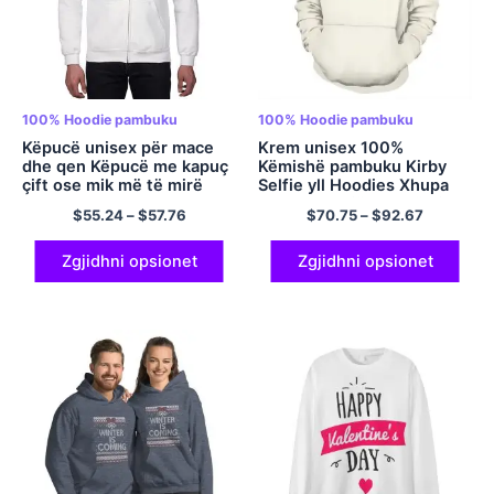
100% Hoodie pambuku
100% Hoodie pambuku
Këpucë unisex për mace
Krem unisex 100%
dhe qen Këpucë me kapuç
Këmishë pambuku Kirby
çift ose mik më të mirë
Selfie yll Hoodies Xhupa
100% Kapuç pambuku me
me kapuç lojërash Këmisha
$
55.24
–
$
57.76
$
70.75
–
$
92.67
zinxhir shumëngjyrësh
e lezetshme Kirby Gamer
për vajzën e shoqes më të
mirë Veshje me kapuç për
Zgjidhni opsionet
Zgjidhni opsionet
çift me kapuç vizatimor
Pullover