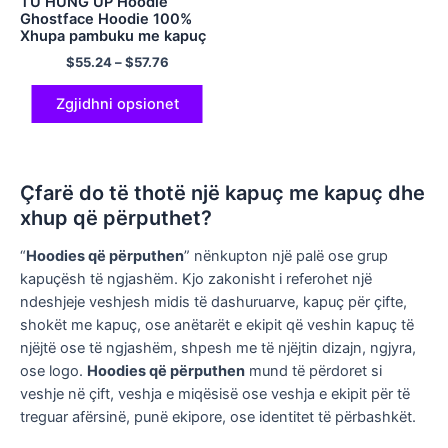
TU HUNG UP Hoodie
Ghostface Hoodie 100%
Xhupa pambuku me kapuç
për burra dhe gra
$
55.24
–
$
57.76
Zgjidhni opsionet
Çfarë do të thotë një kapuç me kapuç dhe
xhup që përputhet?
“
Hoodies që përputhen
” nënkupton një palë ose grup
kapuçësh të ngjashëm. Kjo zakonisht i referohet një
ndeshjeje veshjesh midis të dashuruarve, kapuç për çifte,
shokët me kapuç, ose anëtarët e ekipit që veshin kapuç të
njëjtë ose të ngjashëm, shpesh me të njëjtin dizajn, ngjyra,
ose logo.
Hoodies që përputhen
mund të përdoret si
veshje në çift, veshja e miqësisë ose veshja e ekipit për të
treguar afërsinë, punë ekipore, ose identitet të përbashkët.