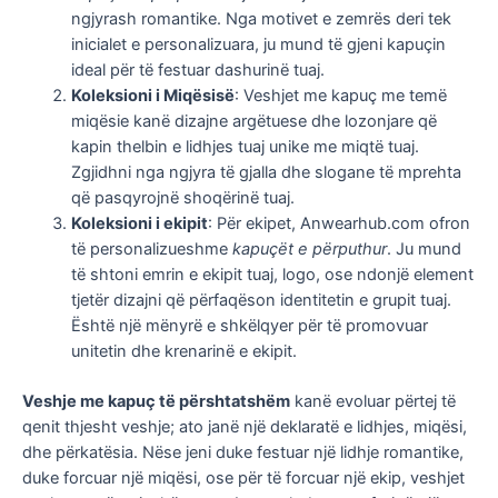
ngjyrash romantike. Nga motivet e zemrës deri tek
inicialet e personalizuara, ju mund të gjeni kapuçin
ideal për të festuar dashurinë tuaj.
Koleksioni i Miqësisë
: Veshjet me kapuç me temë
miqësie kanë dizajne argëtuese dhe lozonjare që
kapin thelbin e lidhjes tuaj unike me miqtë tuaj.
Zgjidhni nga ngjyra të gjalla dhe slogane të mprehta
që pasqyrojnë shoqërinë tuaj.
Koleksioni i ekipit
: Për ekipet, Anwearhub.com ofron
të personalizueshme
kapuçët e përputhur
. Ju mund
të shtoni emrin e ekipit tuaj, logo, ose ndonjë element
tjetër dizajni që përfaqëson identitetin e grupit tuaj.
Është një mënyrë e shkëlqyer për të promovuar
unitetin dhe krenarinë e ekipit.
Veshje me kapuç të përshtatshëm
kanë evoluar përtej të
qenit thjesht veshje; ato janë një deklaratë e lidhjes, miqësi,
dhe përkatësia. Nëse jeni duke festuar një lidhje romantike,
duke forcuar një miqësi, ose për të forcuar një ekip, veshjet