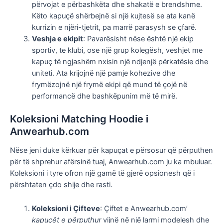
përvojat e përbashkëta dhe shakatë e brendshme.
Këto kapuçë shërbejnë si një kujtesë se ata kanë
kurrizin e njëri-tjetrit, pa marrë parasysh se çfarë.
Veshja e ekipit
: Pavarësisht nëse është një ekip
sportiv, te klubi, ose një grup kolegësh, veshjet me
kapuç të ngjashëm nxisin një ndjenjë përkatësie dhe
uniteti. Ata krijojnë një pamje kohezive dhe
frymëzojnë një frymë ekipi që mund të çojë në
performancë dhe bashkëpunim më të mirë.
Koleksioni Matching Hoodie i
Anwearhub.com
Nëse jeni duke kërkuar për kapuçat e përsosur që përputhen
për të shprehur afërsinë tuaj, Anwearhub.com ju ka mbuluar.
Koleksioni i tyre ofron një gamë të gjerë opsionesh që i
përshtaten çdo shije dhe rasti.
Koleksioni i Çifteve
: Çiftet e Anwearhub.com’
kapuçët e përputhur
vijnë në një larmi modelesh dhe