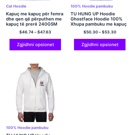
Cat Hoodie
100% Hoodie pambuku
Kapuç me kapuç për femra
TU HUNG UP Hoodie
dhe qen që përputhen me
Ghostface Hoodie 100%
kapuç të prerë 240GSM
Xhupa pambuku me kapuç
kadife
pulovër me kapuç për
$
46.74
–
$
47.63
$
50.30
–
$
53.30
meshkuj dhe gra
Zgjidhni opsionet
Zgjidhni opsionet
100% Hoodie pambuku