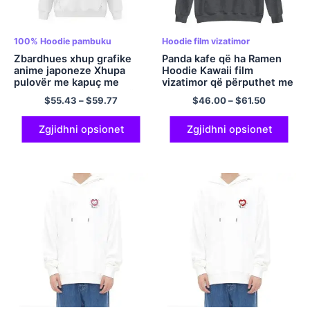
100% Hoodie pambuku
Hoodie film vizatimor
Zbardhues xhup grafike
Panda kafe që ha Ramen
anime japoneze Xhupa
Hoodie Kawaii film
pulovër me kapuç me
vizatimor që përputhet me
përmasa të mëdha bluzë
çiftin me kapuç
$
55.43
–
$
59.77
$
46.00
–
$
61.50
me kapuç me kapuç
shumëngjyrësh
poliestër shumëngjyrësh
Zgjidhni opsionet
Zgjidhni opsionet