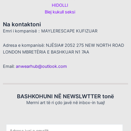
HIDOLLI
Blej kukull seksi
Na kontaktoni
Emri i kompanisë：MAYLERESCAPE KUFIZUAR
Adresa e kompanisë: NJËSIA# 2052 275 NEW NORTH ROAD
LONDON MBRETËRIA E BASHKUAR N1 7AA
Email:
anwearhub@outlook.com
BASHKOHUNI NË NEWSLWTTER tonë
Merrni art të ri çdo javë në inbox-in tuaj!
E