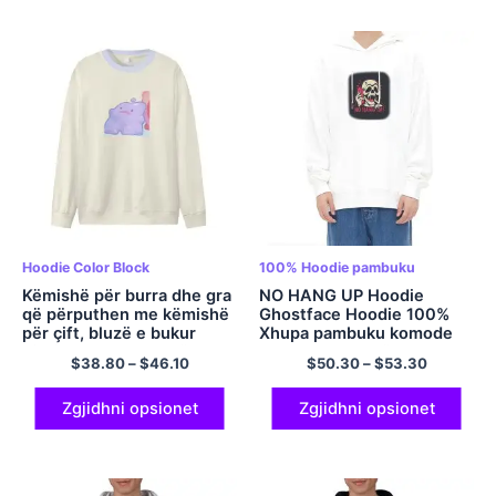
Hoodie Color Block
100% Hoodie pambuku
Këmishë për burra dhe gra
NO HANG UP Hoodie
që përputhen me këmishë
Ghostface Hoodie 100%
për çift, bluzë e bukur
Xhupa pambuku komode
Kirbi, pa kapuç, bluzë
me kapuç pulovër me
$
38.80
–
$
46.10
$
50.30
–
$
53.30
komforte poliestër me
kapuç për burra dhe gra
mëngë të gjata, bluzë e
përmasave të mëdha,
Zgjidhni opsionet
Zgjidhni opsionet
këmishë më të mirë të
miqve