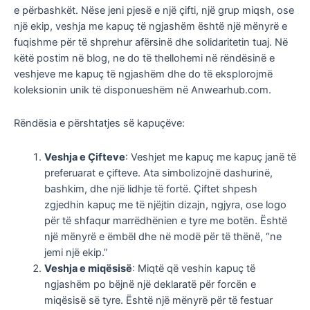
e përbashkët. Nëse jeni pjesë e një çifti, një grup miqsh, ose
një ekip, veshja me kapuç të ngjashëm është një mënyrë e
fuqishme për të shprehur afërsinë dhe solidaritetin tuaj. Në
këtë postim në blog, ne do të thellohemi në rëndësinë e
veshjeve me kapuç të ngjashëm dhe do të eksplorojmë
koleksionin unik të disponueshëm në Anwearhub.com.
Rëndësia e përshtatjes së kapuçëve:
Veshja e Çifteve
: Veshjet me kapuç me kapuç janë të
preferuarat e çifteve. Ata simbolizojnë dashurinë,
bashkim, dhe një lidhje të fortë. Çiftet shpesh
zgjedhin kapuç me të njëjtin dizajn, ngjyra, ose logo
për të shfaqur marrëdhënien e tyre me botën. Është
një mënyrë e ëmbël dhe në modë për të thënë, “ne
jemi një ekip.”
Veshja e miqësisë
: Miqtë që veshin kapuç të
ngjashëm po bëjnë një deklaratë për forcën e
miqësisë së tyre. Është një mënyrë për të festuar