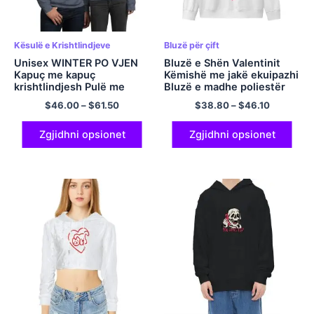
Kësulë e Krishtlindjeve
Bluzë për çift
Unisex WINTER PO VJEN
Bluzë e Shën Valentinit
Kapuç me kapuç
Këmishë me jakë ekuipazhi
krishtlindjesh Pulë me
Bluzë e madhe poliestër
kapuç pambuku dhe
me mëngë të gjata për
$
46.00
–
$
61.50
$
38.80
–
$
46.10
poliestër me kapuç
burra dhe gra që përputhet
shumëngjyrësh
me këmishë çift me kapuç
pa kapuç
Zgjidhni opsionet
Zgjidhni opsionet