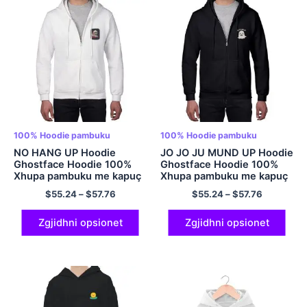
100% Hoodie pambuku
100% Hoodie pambuku
NO HANG UP Hoodie
JO JO JU MUND UP Hoodie
Ghostface Hoodie 100%
Ghostface Hoodie 100%
Xhupa pambuku me kapuç
Xhupa pambuku me kapuç
me kapuç me kapuç për
me kapuç për burra dhe
$
55.24
–
$
57.76
$
55.24
–
$
57.76
burra dhe gra
gra për Halloween Hoodie
shumëngjyrëshe
Zgjidhni opsionet
Zgjidhni opsionet