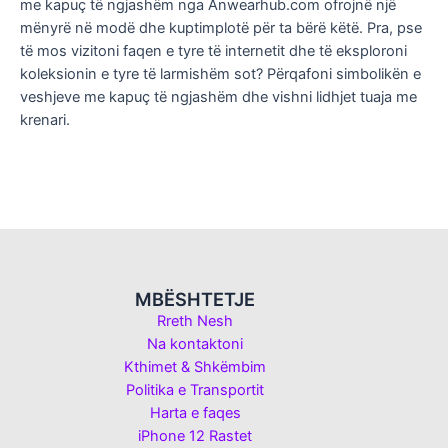
me kapuç të ngjashëm nga Anwearhub.com ofrojnë një
mënyrë në modë dhe kuptimplotë për ta bërë këtë. Pra, pse
të mos vizitoni faqen e tyre të internetit dhe të eksploroni
koleksionin e tyre të larmishëm sot? Përqafoni simbolikën e
veshjeve me kapuç të ngjashëm dhe vishni lidhjet tuaja me
krenari.
MBËSHTETJE
Rreth Nesh
Na kontaktoni
Kthimet & Shkëmbim
Politika e Transportit
Harta e faqes
iPhone 12 Rastet