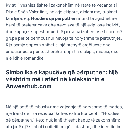
Ky stil i veshjes është i zakonshëm në raste të veçanta si
Dita e Shën Valentinit, ngjarje ekipore, diplomime, tubimet
familjare, etj.
Hoodies që përputhen
mund të zgjidhet në
bazë të preferencave dhe nevojave të një ekipi ose individi,
dhe kapuçët shpesh mund të personalizohen ose blihen në
grupe për të përmbushur nevoja të ndryshme të përputhjes.
Kjo pamje shpesh shihet si një mënyrë argëtuese dhe
emocionuese për të shprehur shpirtin e ekipit, miqësi, ose
një lidhje romantike.
Simbolika e kapuçëve që përputhen: Një
vështrim më i afërt në koleksionin e
Anwearhub.com
Në një botë të mbushur me zgjedhje të ndryshme të modës,
një trend që i ka rezistuar kohës është koncepti i “Hoodies
që përputhen.” Këto nuk janë thjesht kapuç të zakonshëm;
ata janë një simbol i unitetit, miqësi, dashuri, dhe identitetin