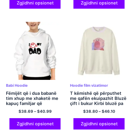
mëdha vizatimore, pulovër
Zgjidhni opsionet
Zgjidhni opsionet
estetike të rastësishme,
shumëngjyrësh
Babi Hoodie
Hoodie film vizatimor
Fëmijët që i dua babanë
T këmishë që përputhet
tim xhup me xhaketë me
me qafën ekuipazhit Bluzë
kapuç familjar që
çift i bukur Kirbi bluzë pa
përputhet me këllëf
kapuç Komfort bluzë
$
38.69
–
$
40.99
$
38.80
–
$
46.10
pulovër poliestër
poliestër me mëngë të
gjata T këmishë e
përmasave të mëdha të
Zgjidhni opsionet
Zgjidhni opsionet
miqve më të mirë