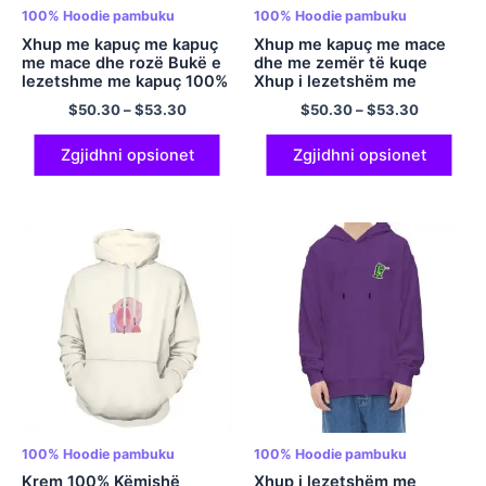
100% Hoodie pambuku
100% Hoodie pambuku
Xhup me kapuç me kapuç
Xhup me kapuç me mace
me mace dhe rozë Bukë e
dhe me zemër të kuqe
lezetshme me kapuç 100%
Xhup i lezetshëm me
Pullover pambuku e butë
kapuç 100% Pullover
$
50.30
–
$
53.30
$
50.30
–
$
53.30
me kapuç me kapuç me
pambuku e butë me kapuç
këllëf me kapuç çifti Shoku
me kapuç me këllëf me
më i mirë me kapuç
kapuç çifti Shoku më i mirë
Zgjidhni opsionet
Zgjidhni opsionet
shumëngjyrësh për burra
me kapuç shumëngjyrësh
dhe gra
për burra dhe gra
100% Hoodie pambuku
100% Hoodie pambuku
Krem 100% Këmishë
Xhup i lezetshëm me