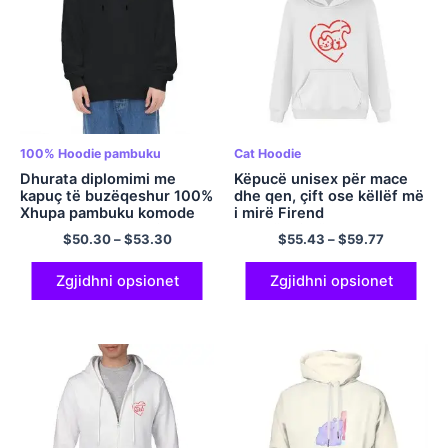
100% Hoodie pambuku
Cat Hoodie
Dhurata diplomimi me
Këpucë unisex për mace
kapuç të buzëqeshur 100%
dhe qen, çift ose këllëf më
Xhupa pambuku komode
i mirë Firend
me kapuç dhe veshje
shumëngjyrësh
$
50.30
–
$
53.30
$
55.43
–
$
59.77
verore xhepi Pullover
estetike me kapuç
shumëngjyrësh
Zgjidhni opsionet
Zgjidhni opsionet