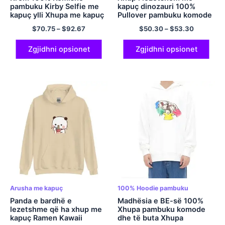
pambuku Kirby Selfie me
kapuç dinozauri 100%
kapuç ylli Xhupa me kapuç
Pullover pambuku komode
lojrash Këmishë e
me kapuç me xhaketë me
$
70.75
–
$
92.67
$
50.30
–
$
53.30
lezetshme Kirby gamer për
këllëf me përmasa të
vajza
mëdha për burra dhe gra
Zgjidhni opsionet
Zgjidhni opsionet
Arusha me kapuç
100% Hoodie pambuku
Panda e bardhë e
Madhësia e BE-së 100%
lezetshme që ha xhup me
Xhupa pambuku komode
kapuç Ramen Kawaii
dhe të buta Xhupa