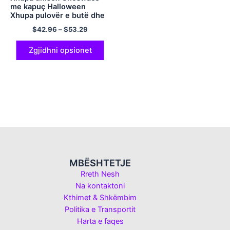
me kapuç Halloween
Xhupa pulovër e butë dhe
e rehatshme
$
42.96
–
$
53.29
Zgjidhni opsionet
MBËSHTETJE
Rreth Nesh
Na kontaktoni
Kthimet & Shkëmbim
Politika e Transportit
Harta e faqes