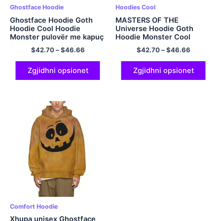
Ghostface Hoodie
Hoodies Cool
Ghostface Hoodie Goth
MASTERS OF THE
Hoodie Cool Hoodie
Universe Hoodie Goth
Monster pulovër me kapuç
Hoodie Monster Cool
poliestër
Hoodie Pullover
$
42.70
–
$
46.66
$
42.70
–
$
46.66
Zgjidhni opsionet
Zgjidhni opsionet
Comfort Hoodie
Xhupa unisex Ghostface