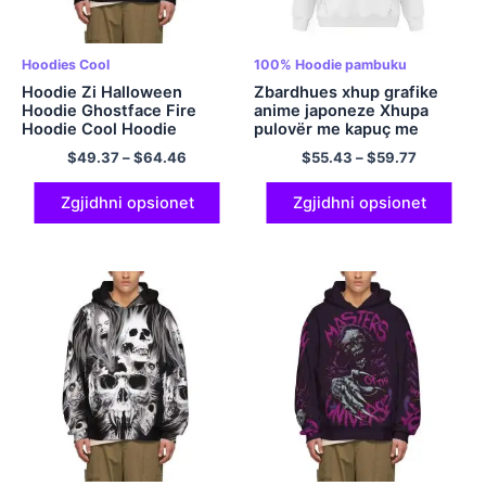
Hoodies Cool
100% Hoodie pambuku
Hoodie Zi Halloween
Zbardhues xhup grafike
Hoodie Ghostface Fire
anime japoneze Xhupa
Hoodie Cool Hoodie
pulovër me kapuç me
përmasa të mëdha bluzë
$
49.37
–
$
64.46
$
55.43
–
$
59.77
me kapuç me kapuç
poliestër shumëngjyrësh
Zgjidhni opsionet
Zgjidhni opsionet