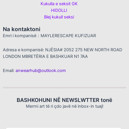
Kukulla e seksit GK
HIDOLLI
Blej kukull seksi
Na kontaktoni
Emri i kompanisë：MAYLERESCAPE KUFIZUAR
Adresa e kompanisë: NJËSIA# 2052 275 NEW NORTH ROAD
LONDON MBRETËRIA E BASHKUAR N1 7AA
Email:
anwearhub@outlook.com
BASHKOHUNI NË NEWSLWTTER tonë
Merrni art të ri çdo javë në inbox-in tuaj!