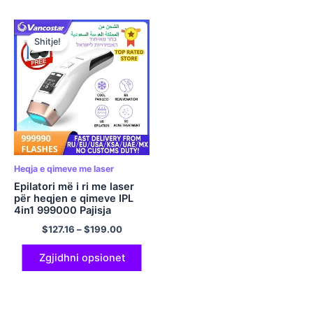
Shitje!
Heqja e qimeve me laser
Epilatori më i ri me laser
për heqjen e qimeve IPL
4in1 999000 Pajisja
përtëritëse për trajtimin e
$
127.16
–
$
199.00
akneve LCD me Flash
Cooling për Prerësin e
Bikinit në shtëpi
Zgjidhni opsionet