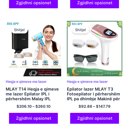
Depilador një lazer
qimeve
Zgjidhni opsionet
Zgjidhni opsionet
Shitje!
Shitje!
Heqja e qimeve me laser
Heqja e qimeve me laser
MLAY T14 Heqja e qimeve
Epilator lazer MLAY T3
me lazer Epilator IPL i
Fotoepilator i përhershëm
përhershëm Malay IPL
IPL pa dhimbje Makinë për
Epilator elektrik pa
heqjen e qimeve
$
206.10
–
$
260.10
$
92.86
–
$
147.79
dhimbje me akull 500000
Depiladora 500000 Blicet
Flices Depilator Trupi për
fytyrën
Zgjidhni opsionet
Zgjidhni opsionet