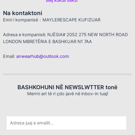
Blej kukull seksi
Na kontaktoni
Emri i kompanisë：MAYLERESCAPE KUFIZUAR
Adresa e kompanisë: NJËSIA# 2052 275 NEW NORTH ROAD
LONDON MBRETËRIA E BASHKUAR N1 7AA
Email:
anwearhub@outlook.com
BASHKOHUNI NË NEWSLWTTER tonë
Merrni art të ri çdo javë në inbox-in tuaj!
E
m
a