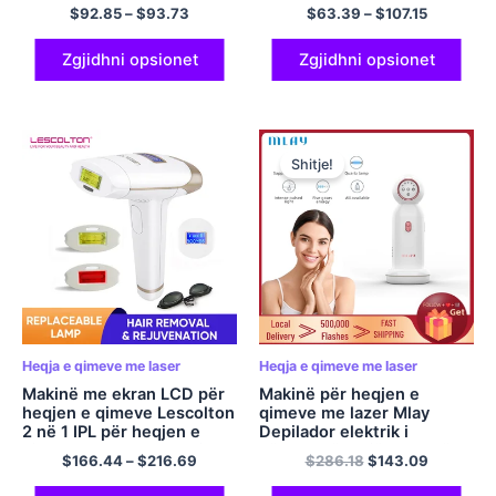
Trajtim i përhershëm i
për meshkuj Makinë rrojeje
$
92.85
–
$
93.73
$
63.39
–
$
107.15
gjithë trupit pa dhimbje
për meshkuj Makinë për
për femrat meshkuj
prerje flokësh Makinë rroje
elektrike për burra Bikini
Zgjidhni opsionet
Zgjidhni opsionet
Razor GYM
Shitje!
Heqja e qimeve me laser
Heqja e qimeve me laser
Makinë me ekran LCD për
Makinë për heqjen e
heqjen e qimeve Lescolton
qimeve me lazer Mlay
2 në 1 IPL për heqjen e
Depilador elektrik i
qimeve me lazer T009i
përhershëm një lazer për
$
166.44
–
$
216.69
$
286.18
$
143.09
Prerëse elektrike me bikini
gratë Mlay T10 IPL
të përhershme me lazer
Photoepilator për heqjen e