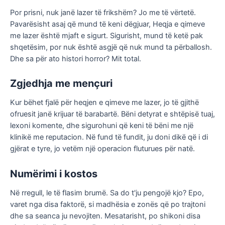
Por prisni, nuk janë lazer të frikshëm? Jo me të vërtetë.
Pavarësisht asaj që mund të keni dëgjuar, Heqja e qimeve
me lazer është mjaft e sigurt. Sigurisht, mund të ketë pak
shqetësim, por nuk është asgjë që nuk mund ta përballosh.
Dhe sa për ato histori horror? Mit total.
Zgjedhja me mençuri
Kur bëhet fjalë për heqjen e qimeve me lazer, jo të gjithë
ofruesit janë krijuar të barabartë. Bëni detyrat e shtëpisë tuaj,
lexoni komente, dhe sigurohuni që keni të bëni me një
klinikë me reputacion. Në fund të fundit, ju doni dikë që i di
gjërat e tyre, jo vetëm një operacion fluturues për natë.
Numërimi i kostos
Në rregull, le të flasim brumë. Sa do t'ju pengojë kjo? Epo,
varet nga disa faktorë, si madhësia e zonës që po trajtoni
dhe sa seanca ju nevojiten. Mesatarisht, po shikoni disa