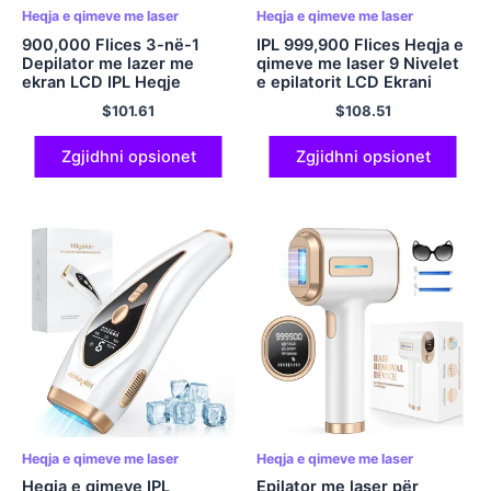
Heqja e qimeve me laser
Heqja e qimeve me laser
900,000 Flices 3-në-1
IPL 999,900 Flices Heqja e
Depilator me lazer me
qimeve me laser 9 Nivelet
ekran LCD IPL Heqje
e epilatorit LCD Ekrani
qimesh për femra Bikini
HR/SC/RA Modaliteti
$
101.61
$
108.51
heqëse trupi pubik Epilator
heqës rroje elektrike për
për përdorim shtëpiak
trupin e grave Bikini
Zgjidhni opsionet
Zgjidhni opsionet
Heqja e qimeve me laser
Heqja e qimeve me laser
Heqja e qimeve IPL
Epilator me laser për