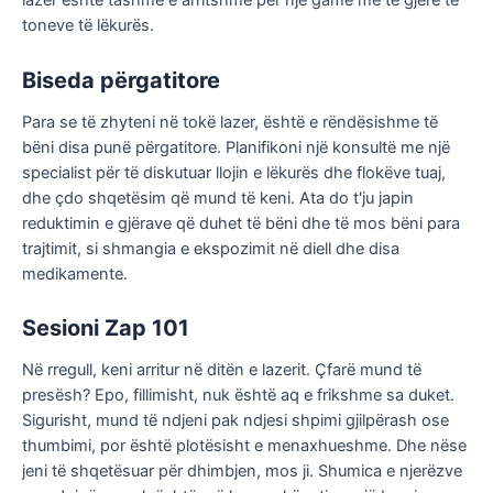
lazer është tashmë e arritshme për një gamë më të gjerë të
toneve të lëkurës.
Biseda përgatitore
Para se të zhyteni në tokë lazer, është e rëndësishme të
bëni disa punë përgatitore. Planifikoni një konsultë me një
specialist për të diskutuar llojin e lëkurës dhe flokëve tuaj,
dhe çdo shqetësim që mund të keni. Ata do t'ju japin
reduktimin e gjërave që duhet të bëni dhe të mos bëni para
trajtimit, si shmangia e ekspozimit në diell dhe disa
medikamente.
Sesioni Zap 101
Në rregull, keni arritur në ditën e lazerit. Çfarë mund të
presësh? Epo, fillimisht, nuk është aq e frikshme sa duket.
Sigurisht, mund të ndjeni pak ndjesi shpimi gjilpërash ose
thumbimi, por është plotësisht e menaxhueshme. Dhe nëse
jeni të shqetësuar për dhimbjen, mos ji. Shumica e njerëzve