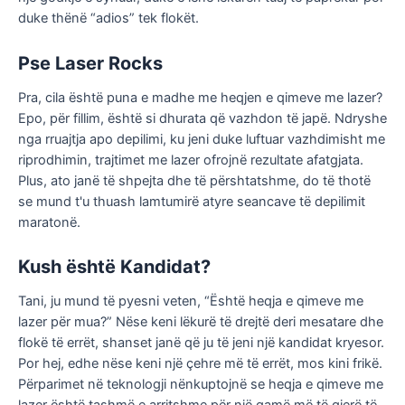
duke thënë “adios” tek flokët.
Pse Laser Rocks
Pra, cila është puna e madhe me heqjen e qimeve me lazer?
Epo, për fillim, është si dhurata që vazhdon të japë. Ndryshe
nga rruajtja apo depilimi, ku jeni duke luftuar vazhdimisht me
riprodhimin, trajtimet me lazer ofrojnë rezultate afatgjata.
Plus, ato janë të shpejta dhe të përshtatshme, do të thotë
se mund t'u thuash lamtumirë atyre seancave të depilimit
maratonë.
Kush është Kandidat?
Tani, ju mund të pyesni veten, “Është heqja e qimeve me
lazer për mua?” Nëse keni lëkurë të drejtë deri mesatare dhe
flokë të errët, shanset janë që ju të jeni një kandidat kryesor.
Por hej, edhe nëse keni një çehre më të errët, mos kini frikë.
Përparimet në teknologji nënkuptojnë se heqja e qimeve me