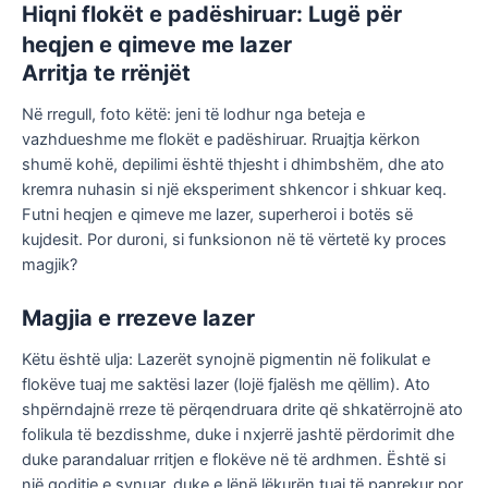
Hiqni flokët e padëshiruar: Lugë për
heqjen e qimeve me lazer
Arritja te rrënjët
Në rregull, foto këtë: jeni të lodhur nga beteja e
vazhdueshme me flokët e padëshiruar. Rruajtja kërkon
shumë kohë, depilimi është thjesht i dhimbshëm, dhe ato
kremra nuhasin si një eksperiment shkencor i shkuar keq.
Futni heqjen e qimeve me lazer, superheroi i botës së
kujdesit. Por duroni, si funksionon në të vërtetë ky proces
magjik?
Magjia e rrezeve lazer
Këtu është ulja: Lazerët synojnë pigmentin në folikulat e
flokëve tuaj me saktësi lazer (lojë fjalësh me qëllim). Ato
shpërndajnë rreze të përqendruara drite që shkatërrojnë ato
folikula të bezdisshme, duke i nxjerrë jashtë përdorimit dhe
duke parandaluar rritjen e flokëve në të ardhmen. Është si
një goditje e synuar, duke e lënë lëkurën tuaj të paprekur por