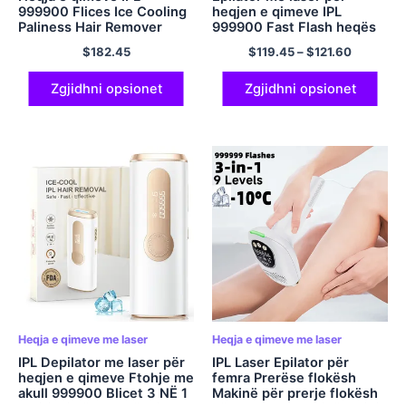
999900 Flices Ice Cooling
heqjen e qimeve IPL
Paliness Hair Remover
999900 Fast Flash heqës
Femra Burra, 9 Nivelet e
qimesh Fotoepilator i
$
182.45
$
119.45
–
$
121.60
Energjisë,Pajisje për
përhershëm pa dhimbje
trajtimin e të gjithë trupit
Trajtim për të gjithë trupin
në shtëpi
për femra
Zgjidhni opsionet
Zgjidhni opsionet
Heqja e qimeve me laser
Heqja e qimeve me laser
IPL Depilator me laser për
IPL Laser Epilator për
heqjen e qimeve Ftohje me
femra Prerëse flokësh
akull 999900 Blicet 3 NË 1
Makinë për prerje flokësh