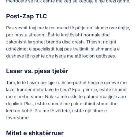
mendojnë se nuk është më keq se këputja e një brezi gome.
Post-Zap TLC
Pas seshit tuaj me lazer, mund të përjetoni skuqje ose ënjtje,
por mos u stresoni. Është krejtësisht normale dhe
zakonisht largohet brenda disa orësh. Thjesht ndiqni
udhëzimet e specialistit tuaj pas trajtimit, si shmangia e
dusheve të nxehtë dhe lyerja me atë locion qetësues.
Laser vs. pjesa tjetër
Tani, le te flasim per gjelin. Si përputhet heqja e qimeve me
lazer kundër metodave të tjera? Epo, për një, është shumë
më e përhershme. Nuk ka më cikle të pafund rruajtjeje apo
depilimi. Plus, është shumë më pak e dhimbshme dhe
kërkon kohë. Pra me të vërtetë, është një fitore e
favorshme.
Mitet e shkatërruar