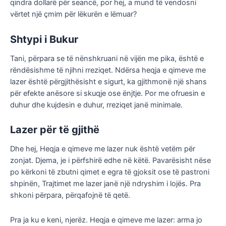
qindra dollarë për seancë, por hej, a mund të vendosni
vërtet një çmim për lëkurën e lëmuar?
Shtypi i Bukur
Tani, përpara se të nënshkruani në vijën me pika, është e
rëndësishme të njihni rreziqet. Ndërsa heqja e qimeve me
lazer është përgjithësisht e sigurt, ka gjithmonë një shans
për efekte anësore si skuqje ose ënjtje. Por me ofruesin e
duhur dhe kujdesin e duhur, rreziqet janë minimale.
Lazer për të gjithë
Dhe hej, Heqja e qimeve me lazer nuk është vetëm për
zonjat. Djema, je i përfshirë edhe në këtë. Pavarësisht nëse
po kërkoni të zbutni qimet e egra të gjoksit ose të pastroni
shpinën, Trajtimet me lazer janë një ndryshim i lojës. Pra
shkoni përpara, përqafojnë të qetë.
Pra ja ku e keni, njerëz. Heqja e qimeve me lazer: arma jo