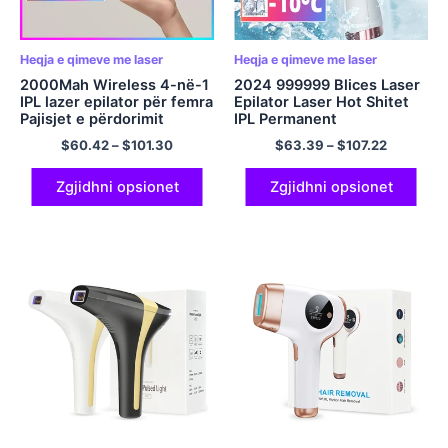
Heqja e qimeve me laser
Heqja e qimeve me laser
2000Mah Wireless 4-në-1
2024 999999 Blices Laser
IPL lazer epilator për femra
Epilator Laser Hot Shitet
Pajisjet e përdorimit
IPL Permanent
shtëpiak Makinë elektrike
Photoepilator Heqja e
$
60.42
–
$
101.30
$
63.39
–
$
107.22
për heqjen e qimeve pa
qimeve Makine Epilator
dhimbje Bikini
Elektrike Pa dhimbje
Dropshipping
Zgjidhni opsionet
Zgjidhni opsionet