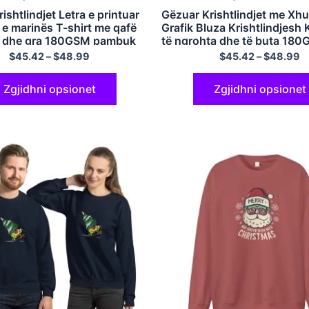
ishtlindjet Letra e printuar
Gëzuar Krishtlindjet me Xh
 e marinës T-shirt me qafë
Grafik Bluza Krishtlindjesh
a dhe gra 180GSM pambuk
të ngrohta dhe të buta 18
Cotton Navy Blue
$
45.42
–
$
48.99
$
45.42
–
$
48.99
Zgjidhni opsionet
Zgjidhni opsionet