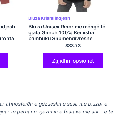
Bluza Krishtlindjesh
indjesh
Bluza Unisex Rinor me mëngë të
gjata Grinch 100% Këmisha
grohta
pambuku Shumëngjyrëshe
uk
$
33.73
Zgjidhni opsionet
afuar atmosferën e gëzueshme sesa me bluzat e
juar të përhapni gëzimin e festave me stil. Le të