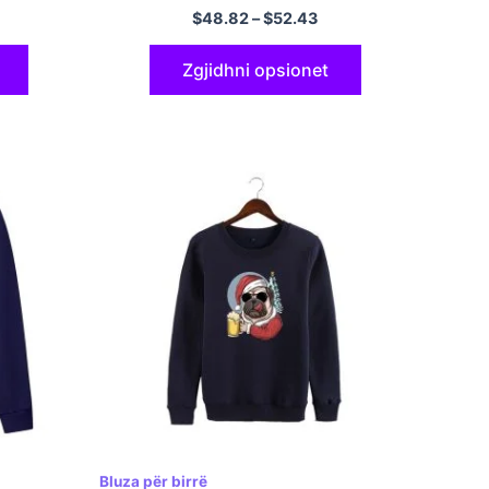
uk
$
48.82
–
$
52.43
Zgjidhni opsionet
Bluza për birrë