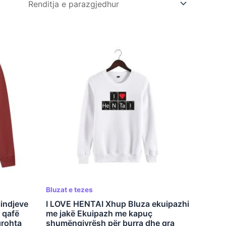
Bluzat e tezes
lindjeve
I LOVE HENTAI Xhup Bluza ekuipazhi
 qafë
me jakë Ekuipazh me kapuç
grohta
shumëngjyrësh për burra dhe gra