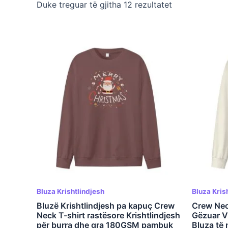
Duke treguar të gjitha 12 rezultatet
Bluza Krishtlindjesh
Bluza Kris
Bluzë Krishtlindjesh pa kapuç Crew
Crew Nec
Neck T-shirt rastësore Krishtlindjesh
Gëzuar Vi
për burra dhe gra 180GSM pambuk
Bluza të 