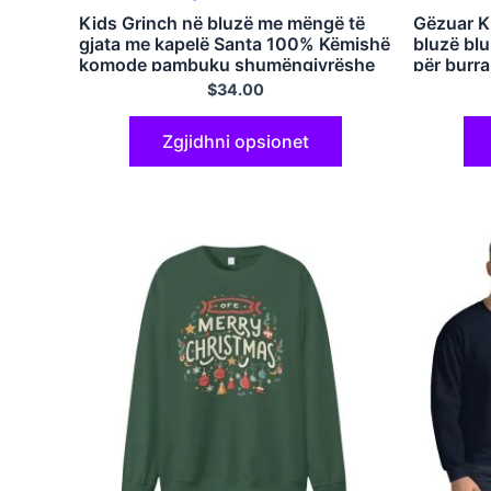
Kids Grinch në bluzë me mëngë të
Gëzuar Kr
gjata me kapelë Santa 100% Këmishë
bluzë blu
komode pambuku shumëngjyrëshe
për burr
$
34.00
Zgjidhni opsionet