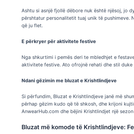
Ashtu si asnjë fjollë dëbore nuk është njësoj, jo 
përshtatur personalitetit tuaj unik të pushimeve. 
që ju flet.
E përkryer për aktivitete festive
Nga shkurtimi i pemës deri te mbledhjet e festav
aktivitete festive. Ato ofrojnë rehati dhe stil duke
Ndani gëzimin me bluzat e Krishtlindjeve
Si përfundim, Bluzat e Krishtlindjeve janë më shum
përhap gëzim kudo që të shkosh, dhe krijoni kujt
AnwearHub.com dhe bëjini Krishtlindjet një sezon
Bluzat më komode të Krishtlindjeve: Fes