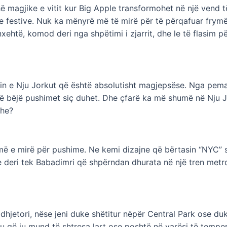
hë magjike e vitit kur Big Apple transformohet në një vend t
 festive. Nuk ka mënyrë më të mirë për të përqafuar frymë
 nxehtë, komod deri nga shpëtimi i zjarrit, dhe le të flasim 
etin e Nju Jorkut që është absolutisht magjepsëse. Nga pema
i të bëjë pushimet siç duhet. Dhe çfarë ka më shumë në Nju J
she?
aj më e mirë për pushime. Ne kemi dizajne që bërtasin “NYC” 
ese deri tek Babadimri që shpërndan dhurata në një tren metro
dhjetori, nëse jeni duke shëtitur nëpër Central Park ose duk
shtu që ju mund të shtresa lart ose poshtë në varësi të tempe