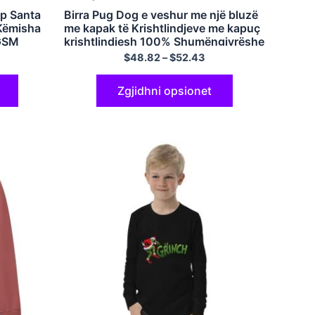
up Santa
Birra Pug Dog e veshur me një bluzë
 Këmisha
me kapak të Krishtlindjeve me kapuç
0GSM
krishtlindjesh 100% Shumëngjyrëshe
pambuku
$
48.82
–
$
52.43
Zgjidhni opsionet