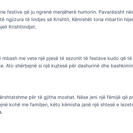
zajne festive që ju ngrenë menjëherë humorin. Pavarësisht në
 ngjizura të lindjes së Krishtit, Këmishët tona mbartin hije
ll Krishtlindjet.
të mbash me vete një pjesë të sezonit të festave kudo që t
je. Ato shërbejnë si një kujtesë për dashurinë dhe bashkimin
ërshtatshme për të gjitha moshat. Nëse jeni një fëmijë që p
jnë kohë me familjen, këto këmisha janë një shtesë e lezet
a.