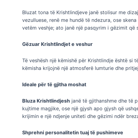
Bluzat tona të Krishtlindjeve janë stolisur me di
vezulluese, renë me hundë të ndezura, ose skena të
vetëm veshje; ato janë një pasqyrim i gëzimit që sje
Gëzuar Krishtlindjet e veshur
Të veshësh një këmishë për Krishtlindje është si 
këmisha krijojnë një atmosferë lumturie dhe pritje
Ideale për të gjitha moshat
Bluza Krishtlindjesh
janë të gjithanshme dhe të p
kujtime magjike, ose një gjysh apo gjysh që ushqe
krijimin e një ndjenje uniteti dhe gëzimi ndër brez
Shprehni personalitetin tuaj të pushimeve