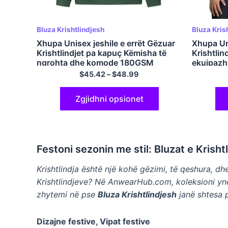
Bluza Krishtlindjesh
Bluza Kris
Xhupa Unisex jeshile e errët Gëzuar
Xhupa Un
Krishtlindjet pa kapuç Këmisha të
Krishtlin
ngrohta dhe komode 180GSM
ekuipazh
pambuk
$
45.42
–
$
48.99
Zgjidhni opsionet
Festoni sezonin me stil: Bluzat e Krisht
Krishtlindja është një kohë gëzimi, të qeshura, 
Krishtlindjeve? Në AnwearHub.com, koleksioni ynë i
zhytemi në pse
Bluza Krishtlindjesh
janë shtesa p
Dizajne festive, Vipat festive