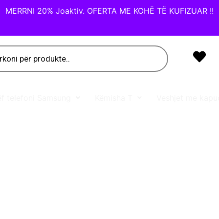
MERRNI 20% Joaktiv. OFERTA ME KOHË TË KUFIZUAR !!
ëf telefoni Samsung
Këmisha T
Veshjet me kapu