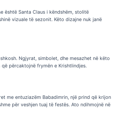
se është Santa Claus i këndshëm, stolitë
shinë vizuale të sezonit. Këto dizajne nuk janë
ë shkosh. Ngjyrat, simbolet, dhe mesazhet në këto
 që përcaktojnë frymën e Krishtlindjes.
ret me entuziazëm Babadimrin, një prind që krijon
shme për veshjen tuaj të festës. Ato ndihmojnë në