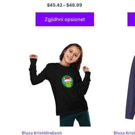
rastësi
$
45.42
–
$
48.99
Zgjidhni opsionet
Bluza Krishtlindjesh
Bluza Kris