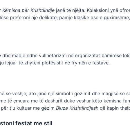
dy
Këmisha për Krishtlindje
janë të njëjta. Koleksioni ynë ofro
Nëse preferoni një delikate, pamje klasike ose e guximshme, 
e dhe madje edhe vullnetarizmi në organizatat bamirëse lok
 ju lejuar të zhyteni plotësisht në frymën e festave.
ë se veshje; ato janë një simbol i gëzimit dhe magjisë së s
ime të çmuara me të dashurit duke veshur këto këmisha fant
 për t'u kujtuar me gëzim
Bluza Krishtlindjesh
që kapin thelb
toni festat me stil