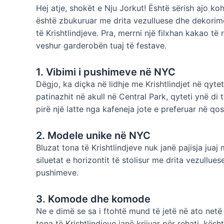
Hej atje, shokët e Nju Jorkut! Është sërish ajo ko
është zbukuruar me drita vezulluese dhe dekorime
të Krishtlindjeve. Pra, merrni një filxhan kakao të
veshur garderobën tuaj të festave.
1. Vibimi i pushimeve në NYC
Dëgjo, ka diçka në lidhje me Krishtlindjet në qyt
patinazhit në akull në Central Park, qyteti ynë d
pirë një latte nga kafeneja jote e preferuar në qo
2. Modele unike në NYC
Bluzat tona të Krishtlindjeve nuk janë pajisja ju
siluetat e horizontit të stolisur me drita vezullu
pushimeve.
3. Komode dhe komode
Ne e dimë se sa i ftohtë mund të jetë në ato netë 
tona të Krishtlindjeve janë krijuar për rehati, kë