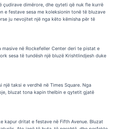
ë çudirave dimërore, dhe qyteti që nuk fle kurrë
n e festave sesa me koleksionin tonë të bluzave
përse ju nevojitet një nga këto këmisha për të
 masive në Rockefeller Center deri te pistat e
ork sesa të tundësh një bluzë Krishtlindjesh duke
si një taksi e verdhë në Times Square. Nga
je, bluzat tona kapin thelbin e qytetit gjatë
e kapur dritat e festave në Fifth Avenue. Bluzat
raturës. Ato janë të buta, të ngrohtë, dhe perfekte