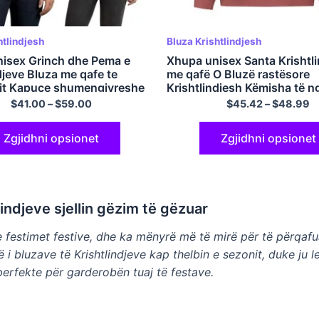
htlindjesh
Bluza Krishtlindjesh
isex Grinch dhe Pema e
Xhupa unisex Santa Krishtl
djeve Bluza me qafe te
me qafë O Bluzë rastësore
it Kapuce shumengjyreshe
Krishtlindjesh Këmisha të n
dhe komode 180GSM Pamb
$
41.00
–
$
59.00
$
45.42
–
$
48.99
Zgjidhni opsionet
Zgjidhni opsionet
lindjeve sjellin gëzim të gëzuar
dhe festimet festive, dhe ka mënyrë më të mirë për të përq
 bluzave të Krishtlindjeve kap thelbin e sezonit, duke ju le
erfekte për garderobën tuaj të festave.