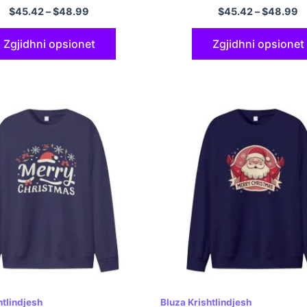
shme 180GSM Pambuk
dhe komode 180GSM Pamb
$
45.42
–
$
48.99
$
45.42
–
$
48.99
Zgjidhni opsionet
Zgjidhni opsionet
htlindjesh
Bluza Krishtlindjesh