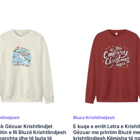
htlindjesh
Bluza Krishtlindjesh
k Gëzuar Krishtlindjet
E kuqe e errët Letra e Krisht
tin e Ri Bluzë Krishtlindjesh
Gëzuar me printim Bluzë me
ngrohta dhe të buta të
krishtlindjesh Këmisha të n