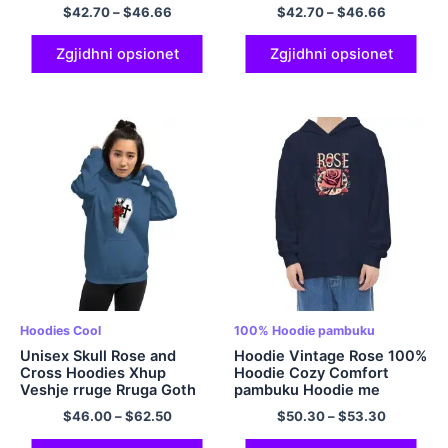
Hoodie
$
42.70
–
$
46.66
$
42.70
–
$
46.66
Zgjidhni opsionet
Zgjidhni opsionet
Hoodies Cool
100% Hoodie pambuku
Unisex Skull Rose and
Hoodie Vintage Rose 100%
Cross Hoodies Xhup
Hoodie Cozy Comfort
Veshje rruge Rruga Goth
pambuku Hoodie me
Hoodie Shumëngjyrëshe
përmasa shumëngjyrësh
$
46.00
–
$
62.50
$
50.30
–
$
53.30