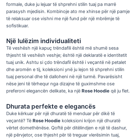
formale, duke ju lejuar të shprehni stilin tuaj pa marrë
parasysh mjedisin. Kombinoje ato me xhinse për një pamje
të relaksuar ose vishni me një fund për një mbrëmje të
sofistikuar.
Një lulëzim individualiteti
Të veshësh një kapuç trëndafili është më shumë sesa
thjesht të veshësh veshje; është një deklaratë e identitetit
tuaj unik. Ashtu si çdo trëndafil është i veçantë në petalet
dhe aromën e tij, koleksioni ynë ju lejon të shprehni stilin
tuaj personal dhe të dalloheni në një turmë. Pavarësisht
nëse jeni të tërhequr nga dizajne të guximshme ose
preferoni elegancën delikate, ka një
Rose Hoodie
që ju flet.
Dhurata perfekte e elegancës
Duke kërkuar për një dhuratë të menduar për dikë të
veçantë? Të
Rose Hoodie
koleksioni krijon një dhuratë
vërtet domethënëse. Qoftë për ditëlindjen e një të dashur,
një përvjetor, ose thjesht për të treguar vlerësimin tuaj,