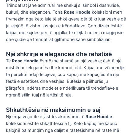
Trëndafilat janë admiruar me shekuj si simbol i dashurisë,
bukuri, dhe elegancën. Tona
Rose Hoodie
koleksioni merr
frymëzim nga këto lule të shkëlqyera për të krijuar veshje që
ju lejojnë të vishni joshjen e trëndafilave. Çdo dizajn është
krijuar me kujdes për të ngjallur të njëjtat ndjenja magjepsie
dhe çudie që trëndafilat gjithmonë kanë simbolizuar.
Një shkrirje e elegancës dhe rehatisë
Të
Rose Hoodie
është më shumë se një veshje; është një
mishërim i elegancës dhe komoditetit. Krijuar me vëmendje
të përpiktë ndaj detajeve, çdo kapuç me kapuç është një
festë e estetikës dhe veshjes. Butësia e pëlhurës ju
përqafon, ndërsa modelet e ndërlikuara të trëndafilave e
ngrenë stilin tuaj në lartësi të reja.
Shkathtësia në maksimumin e saj
Një nga veçoritë e jashtëzakonshme të
Rose Hoodie
koleksioni është shkathtësia e tij. Këto kapuç me kapuç
kalojnë pa mundim nga daljet e rastësishme në raste më