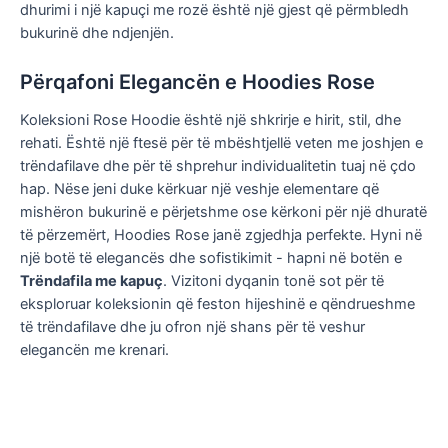
dhurimi i një kapuçi me rozë është një gjest që përmbledh
bukurinë dhe ndjenjën.
Përqafoni Elegancën e Hoodies Rose
Koleksioni Rose Hoodie është një shkrirje e hirit, stil, dhe
rehati. Është një ftesë për të mbështjellë veten me joshjen e
trëndafilave dhe për të shprehur individualitetin tuaj në çdo
hap. Nëse jeni duke kërkuar një veshje elementare që
mishëron bukurinë e përjetshme ose kërkoni për një dhuratë
të përzemërt, Hoodies Rose janë zgjedhja perfekte. Hyni në
një botë të elegancës dhe sofistikimit - hapni në botën e
Trëndafila me kapuç
. Vizitoni dyqanin tonë sot për të
eksploruar koleksionin që feston hijeshinë e qëndrueshme
të trëndafilave dhe ju ofron një shans për të veshur
elegancën me krenari.