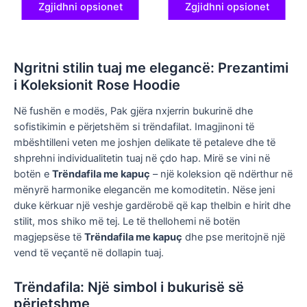
Zgjidhni opsionet
Zgjidhni opsionet
Ngritni stilin tuaj me elegancë: Prezantimi
i Koleksionit Rose Hoodie
Në fushën e modës, Pak gjëra nxjerrin bukurinë dhe
sofistikimin e përjetshëm si trëndafilat. Imagjinoni të
mbështilleni veten me joshjen delikate të petaleve dhe të
shprehni individualitetin tuaj në çdo hap. Mirë se vini në
botën e
Trëndafila me kapuç
– një koleksion që ndërthur në
mënyrë harmonike elegancën me komoditetin. Nëse jeni
duke kërkuar një veshje gardërobë që kap thelbin e hirit dhe
stilit, mos shiko më tej. Le të thellohemi në botën
magjepsëse të
Trëndafila me kapuç
dhe pse meritojnë një
vend të veçantë në dollapin tuaj.
Trëndafila: Një simbol i bukurisë së
përjetshme