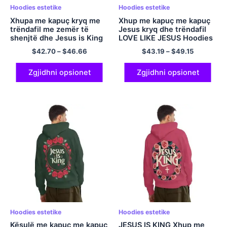
Hoodies estetike
Hoodies estetike
Xhupa me kapuç kryq me
Xhup me kapuç me kapuç
trëndafil me zemër të
Jesus kryq dhe trëndafil
shenjtë dhe Jesus is King
LOVE LIKE JESUS ​​Hoodies
Hoodie Xhupa me kapuç
Hoodie për shëndetin
$
42.70
–
$
46.66
$
43.19
–
$
49.15
me kapuç me kapuç me
mendor Gri të errët Bluzë
madhësi të BE-së Xhupa
estetike me zinxhir dhe
estetike me përmasa të
poliestër xhepi
Zgjidhni opsionet
Zgjidhni opsionet
mëdha për burra dhe gra
Kësulë me kapuç poliestër
Hoodies estetike
Hoodies estetike
Kësulë me kapuç me kapuç
JESUS ​​IS KING Xhup me