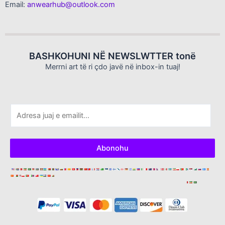
Email:
anwearhub@outlook.com
BASHKOHUNI NË NEWSLWTTER tonë
Merrni art të ri çdo javë në inbox-in tuaj!
E
m
a
i
Abonohu
l
*