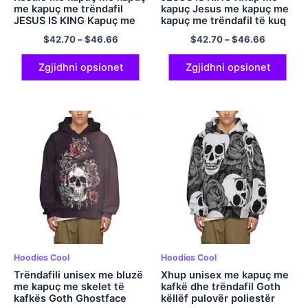
me kapuç me trëndafil
kapuç Jesus me kapuç me
JESUS ​​IS KING Kapuç me
kapuç me trëndafil të kuq
kapuç me kapuç ulliri për
Kapuç me kapuç estetik
$
42.70
–
$
46.66
$
42.70
–
$
46.66
burra dhe gra Xhupa me
xhaketë me kapuç estetik
kapuç poliestër me kapuç
Comfort Veshje rruge me
të madh Veshje rruge
kapuç për meshkuj dhe
Zgjidhni opsionet
Zgjidhni opsionet
femra Kapuç pulovër
poliestër
Hoodies Cool
Hoodies Cool
Trëndafili unisex me bluzë
Xhup unisex me kapuç me
me kapuç me skelet të
kafkë dhe trëndafil Goth
kafkës Goth Ghostface
këllëf pulovër poliestër