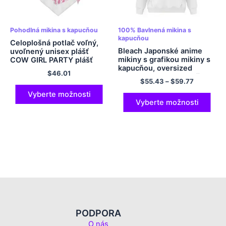
Pohodlná mikina s kapucňou
100% Bavlnená mikina s
kapucňou
Celoplošná potlač voľný,
Bleach Japonské anime
uvoľnený unisex plášť
mikiny s grafikou mikiny s
COW GIRL PARTY plášť
kapucňou, oversized
$
46.01
sveter mikina s kapucňou,
$
55.43
–
$
59.77
mikiny veľkosti EÚ,
polyesterová mikina s
Vyberte možnosti
kapucňou, viacfarebná
Vyberte možnosti
PODPORA
O nás