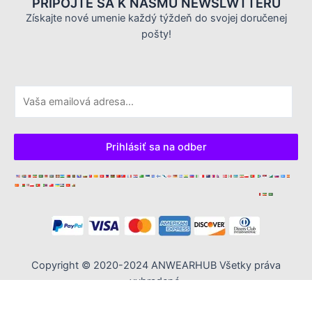
PRIPOJTE SA K NÁŠMU NEWSLWTTERU
Získajte nové umenie každý týždeň do svojej doručenej
pošty!
E
m
a
i
Prihlásiť sa na odber
l
*
Copyright © 2020-2024 ANWEARHUB Všetky práva
vyhradené.