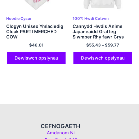
Hoodie Cysur
100% Hwdi Cotwm
Clogyn Unisex Ymlaciedig
Cannydd Hwdis Anime
Cloak PARTI MERCHED
Japaneaidd Graffeg
COW
Siwmper Rhy fawr Crys
Chwys Cwfl Hwdis Maint
$
46.01
$
55.43
–
$
59.77
yr UE Hoodie Polyester
Amlliw
Dewiswch opsiynau
Dewiswch opsiynau
CEFNOGAETH
Amdanom Ni