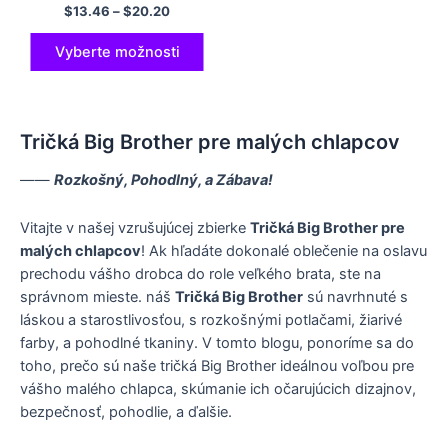
Darček pre deti Veľký brat
$
13.46
–
$
20.20
Lil Sis Brat sestrička Tričko
Darčekové oblečenie pre
bábätká
Vyberte možnosti
Tričká Big Brother pre malých chlapcov
——
Rozkošný, Pohodlný, a Zábava!
Vitajte v našej vzrušujúcej zbierke
Tričká Big Brother pre
malých chlapcov
! Ak hľadáte dokonalé oblečenie na oslavu
prechodu vášho drobca do role veľkého brata, ste na
správnom mieste. náš
Tričká Big Brother
sú navrhnuté s
láskou a starostlivosťou, s rozkošnými potlačami, žiarivé
farby, a pohodlné tkaniny. V tomto blogu, ponoríme sa do
toho, prečo sú naše tričká Big Brother ideálnou voľbou pre
vášho malého chlapca, skúmanie ich očarujúcich dizajnov,
bezpečnosť, pohodlie, a ďalšie.