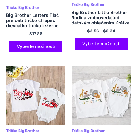
Tričko Big Brother
Tričko Big Brother
Big Brother Little Brother
Big Brother Letters Tlač
Rodina zodpovedajúci
pre deti tričko chlapec
detským oblečením Krátke
dievčatko tričko ležérne
rukávy tričko detské telesy
deti pre batoľa oblečenie
$
3.56
–
$
6.34
súrodenecké tričko a
$
17.86
vtipné topené odpaliská
novorodenecké hry
kvapka loď Z-2
Vyberte možnosti
Vyberte možnosti
Tričko Big Brother
Tričko Big Brother