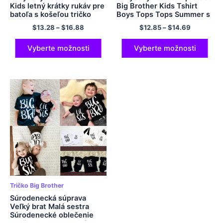
Kids letný krátky rukáv pre
Big Brother Kids Tshirt
batoľa s košeľou tričko
Boys Tops Tops Summer s
chlapci dievčatá topil
krátkym rukávom Toddler
$
13.28
–
$
16.88
$
12.85
–
$
14.69
detské oblečenie dievčat
Boy košeľa neformálne
tričko,BAL571
detské oblečenie
dievčenské tričko
Vyberte možnosti
Vyberte možnosti
Tričko Big Brother
Súrodenecká súprava
Veľký brat Malá sestra
Súrodenecké oblečenie