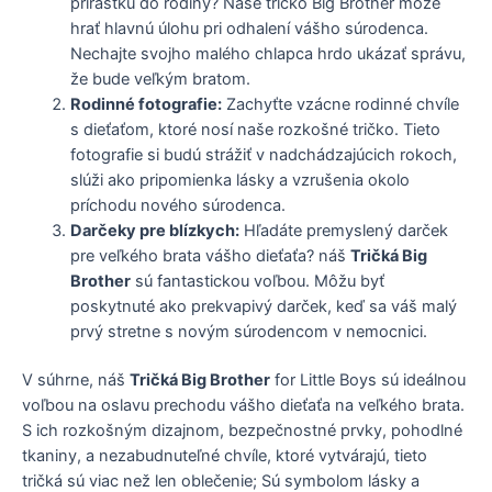
prírastku do rodiny? Naše tričko Big Brother môže
hrať hlavnú úlohu pri odhalení vášho súrodenca.
Nechajte svojho malého chlapca hrdo ukázať správu,
že bude veľkým bratom.
Rodinné fotografie:
Zachyťte vzácne rodinné chvíle
s dieťaťom, ktoré nosí naše rozkošné tričko. Tieto
fotografie si budú strážiť v nadchádzajúcich rokoch,
slúži ako pripomienka lásky a vzrušenia okolo
príchodu nového súrodenca.
Darčeky pre blízkych:
Hľadáte premyslený darček
pre veľkého brata vášho dieťaťa? náš
Tričká Big
Brother
sú fantastickou voľbou. Môžu byť
poskytnuté ako prekvapivý darček, keď sa váš malý
prvý stretne s novým súrodencom v nemocnici.
V súhrne, náš
Tričká Big Brother
for Little Boys sú ideálnou
voľbou na oslavu prechodu vášho dieťaťa na veľkého brata.
S ich rozkošným dizajnom, bezpečnostné prvky, pohodlné
tkaniny, a nezabudnuteľné chvíle, ktoré vytvárajú, tieto
tričká sú viac než len oblečenie; Sú symbolom lásky a