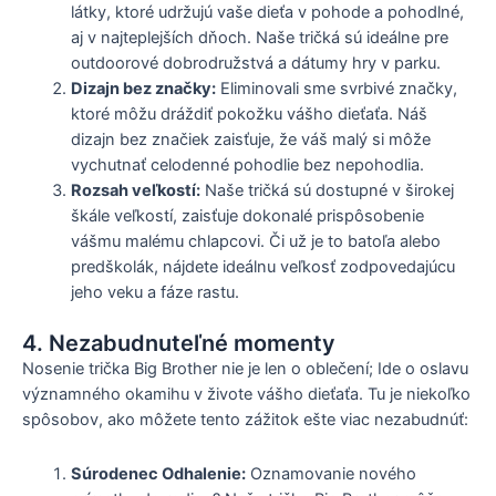
látky, ktoré udržujú vaše dieťa v pohode a pohodlné,
aj v najteplejších dňoch. Naše tričká sú ideálne pre
outdoorové dobrodružstvá a dátumy hry v parku.
Dizajn bez značky:
Eliminovali sme svrbivé značky,
ktoré môžu dráždiť pokožku vášho dieťaťa. Náš
dizajn bez značiek zaisťuje, že váš malý si môže
vychutnať celodenné pohodlie bez nepohodlia.
Rozsah veľkostí:
Naše tričká sú dostupné v širokej
škále veľkostí, zaisťuje dokonalé prispôsobenie
vášmu malému chlapcovi. Či už je to batoľa alebo
predškolák, nájdete ideálnu veľkosť zodpovedajúcu
jeho veku a fáze rastu.
4. Nezabudnuteľné momenty
Nosenie trička Big Brother nie je len o oblečení; Ide o oslavu
významného okamihu v živote vášho dieťaťa. Tu je niekoľko
spôsobov, ako môžete tento zážitok ešte viac nezabudnúť:
Súrodenec Odhalenie:
Oznamovanie nového