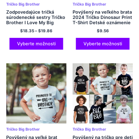
Tričko Big Brother
Tričko Big Brother
Zodpovedajúce tričká
Povýšený na veľkého brata
súrodenecké sestry Tričko
2024 Tričko Dinosaur Print
Brother I Love My Big
T-Shirt Detské oznámenie
Sister Brother Family
T tričko Dievčatá
$
18.35
–
$
19.86
$
9.56
Clothing Kids Boys
oblečenie Tops Toddler
oblečenie detské telesy
Tshirt letné oblečenie
Vyberte možnosti
Vyberte možnosti
Tričko Big Brother
Tričko Big Brother
Povýšený na veľké brat
Povýšený na tričko pre deti