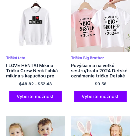
Tričká teta
Tričko Big Brother
I LOVE HENTAI Mikina
Povýšia ma na veľkú
Tričká Crew Neck Ľahká
sestru/brata 2024 Detské
mikina s kapucňou pre
oznámenie tričko Detské
mužov a ženy Viacfarebné
tričko Detské topánky
$
48.82
–
$
52.43
$
9.56
Tops Toddler Tshirt Letné
oblečenie
Vyberte možnosti
Vyberte možnosti