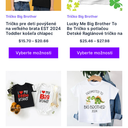
Tričko Big Brother
Tričko Big Brother
Tričko pre deti povýšené
Lucky Me Big Brother To
na veľkého brata EST 2024
Be Tričko s potlačou
Toddler košeľa chlapec
Detské Raglánové tričko na
oblečenie veľké brat outfit
Deň svätého Patrika
$
15.70
–
$
20.66
$
25.46
–
$
27.98
detské detské dieťa s
Chlapci Dievčatá Tričko s
krátkym rukávom košele
dlhým rukávom Detské
spoločenské oblečenie
Vyberte možnosti
Vyberte možnosti
Topy