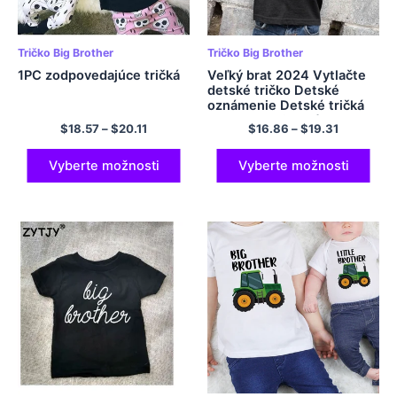
Tričko Big Brother
Tričko Big Brother
1PC zodpovedajúce tričká
Veľký brat 2024 Vytlačte
detské tričko Detské
oznámenie Detské tričká
Tops chlapci s krátkym
$
18.57
–
$
20.11
$
16.86
–
$
19.31
rukávom tričko Toddler
letné oblečenie top
Vyberte možnosti
Vyberte možnosti