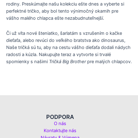
rodiny. Preskúmajte našu kolekciu ešte dnes a vyberte si
perfektné tričko, aby bol tento výnimočný okamih pre
vášho malého chlapca ešte nezabudnuteľnejší.
Či už víta nové šteniatko, šarlatám s vzrušením o kačke
dieťaťa, alebo revúci do veľkého bratstva ako dinosaurus,
Naše tričká sú tu, aby na cestu vášho dieťaťa dodali nádych
radosti a kúzla. Nakupujte teraz a vytvorte si trvalé
spomienky s našimi
Tričká Big Brother
pre malých chlapcov.
PODPORA
O nás
Kontaktujte nás
Návraty & Výmena