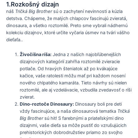
1.Rozkošný dizajn
náš
Tričká Big Brother
sú o zachytení nevinnosti a kúzla
detstva. Chápeme, že malých chlapcov fascinujú zvieratá,
dinosaura, a všetko roztomilé. Preto sme vybrali nádhernú
kolekciu dizajnov, ktoré určite vyčaria úsmev na tvári vášho
dieťaťa..
Živočíšna ríša:
Jedna z našich najobľúbenejších
dizajnových kategórií zahŕňa roztomilé zvieracie
potlače. Od hravých šteniatok až po kvákajúce
kačice, vaše ratolesti môžu mať pri každom nosení
nového chlpatého kamaráta. Tieto návrhy sú nielen
roztomilé, ale aj vzdelávacie, vzbudila zvedavosť o ríši
zvierat.
Dino-roztoče Dinosaury:
Dinosaury boli pre deti
vždy fascinujúce, a naša dinosaurová tematka
Tričká
Big Brother
sú hit! S farebnými a priateľskými dino
dizajnmi, vaše dieťa sa môže pustiť do vzrušujúcich
prehistorických dobrodružstiev priamo zo svojho