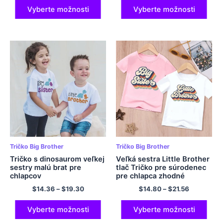
Vyberte možnosti
Vyberte možnosti
Tričko Big Brother
Tričko Big Brother
Tričko s dinosaurom veľkej
Veľká sestra Little Brother
sestry malú brat pre
tlač Tričko pre súrodenec
chlapcov
pre chlapca zhodné
outfing Tops Tops pre deti
$
14.36
–
$
19.30
$
14.80
–
$
21.56
letné tričko retro detské
oblečenie Tee
Vyberte možnosti
Vyberte možnosti