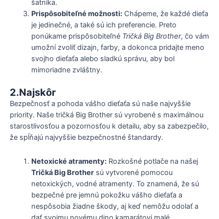
šatníka.
Prispôsobiteľné možnosti:
Chápeme, že každé dieťa
je jedinečné, a také sú ich preferencie. Preto
ponúkame prispôsobiteľné
Tričká Big Brother
, čo vám
umožní zvoliť dizajn, farby, a dokonca pridajte meno
svojho dieťaťa alebo sladkú správu, aby bol
mimoriadne zvláštny.
2.Najskôr
Bezpečnosť a pohoda vášho dieťaťa sú naše najvyššie
priority. Naše tričká Big Brother sú vyrobené s maximálnou
starostlivosťou a pozornosťou k detailu, aby sa zabezpečilo,
že spĺňajú najvyššie bezpečnostné štandardy.
Netoxické atramenty:
Rozkošné potlače na našej
Tričká Big Brother
sú vytvorené pomocou
netoxických, vodné atramenty. To znamená, že sú
bezpečné pre jemnú pokožku vášho dieťaťa a
nespôsobia žiadne škody, aj keď nemôžu odolať a
dať svojmu novému dino kamarátovi malé