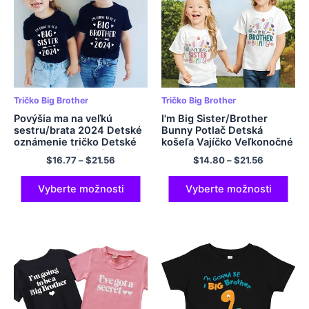
Tričko Big Brother
Tričko Big Brother
Povýšia ma na veľkú
I'm Big Sister/Brother
sestru/brata 2024 Detské
Bunny Potlač Detská
oznámenie tričko Detské
košeľa Vajíčko Veľkonočné
tričko Detské topánky
Detské Tričko
$
16.77
–
$
21.56
$
14.80
–
$
21.56
Tops Toddler Tshirt Letné
Chlapčenské Dievčenské
oblečenie
Oblečenie Top Detské
Oblečenie s krátkym
Vyberte možnosti
Vyberte možnosti
rukávom