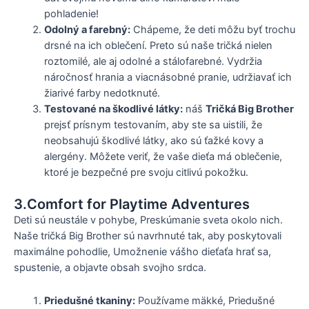
pohladenie!
Odolný a farebný:
Chápeme, že deti môžu byť trochu
drsné na ich oblečení. Preto sú naše tričká nielen
roztomilé, ale aj odolné a stálofarebné. Vydržia
náročnosť hrania a viacnásobné pranie, udržiavať ich
žiarivé farby nedotknuté.
Testované na škodlivé látky:
náš
Tričká Big Brother
prejsť prísnym testovaním, aby ste sa uistili, že
neobsahujú škodlivé látky, ako sú ťažké kovy a
alergény. Môžete veriť, že vaše dieťa má oblečenie,
ktoré je bezpečné pre svoju citlivú pokožku.
3.Comfort for Playtime Adventures
Deti sú neustále v pohybe, Preskúmanie sveta okolo nich.
Naše tričká Big Brother sú navrhnuté tak, aby poskytovali
maximálne pohodlie, Umožnenie vášho dieťaťa hrať sa,
spustenie, a objavte obsah svojho srdca.
Priedušné tkaniny:
Používame mäkké, Priedušné