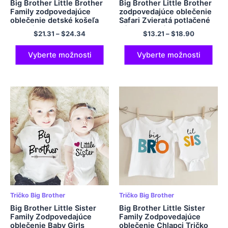
Big Brother Little Brother
Big Brother Little Brother
Family zodpovedajúce
zodpovedajúce oblečenie
oblečenie detské košeľa
Safari Zvieratá potlačené
detská telesa
súrodenecké košele
$
21.31
–
$
24.34
$
13.21
–
$
18.90
Detské tričko Trič
Vyberte možnosti
Vyberte možnosti
Tričko Big Brother
Tričko Big Brother
Big Brother Little Sister
Big Brother Little Sister
Family Zodpovedajúce
Family Zodpovedajúce
oblečenie Baby Girls
oblečenie Chlapci Tričko