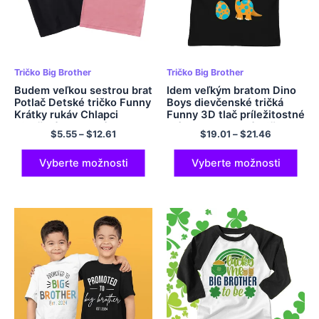
Tričko Big Brother
Tričko Big Brother
Budem veľkou sestrou brat
Idem veľkým bratom Dino
Potlač Detské tričko Funny
Boys dievčenské tričká
Krátky rukáv Chlapci
Funny 3D tlač príležitostné
Dievčatá Bavlnené
módne nadmerné tričko
$
5.55
–
$
12.61
$
19.01
–
$
21.46
písmená Topy Letné tričko
Tričko Tee Tops 4-14 rok
pre batoľatá
Vyberte možnosti
Vyberte možnosti