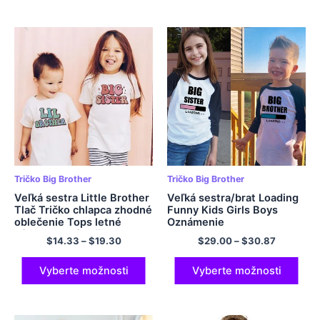
Tričko Big Brother
Tričko Big Brother
Veľká sestra Little Brother
Veľká sestra/brat Loading
Tlač Tričko chlapca zhodné
Funny Kids Girls Boys
oblečenie Tops letné
Oznámenie
súrodenecké tričko retro
$
14.33
–
$
19.30
$
29.00
–
$
30.87
rodina Look outfit Child
Tee Tee
Vyberte možnosti
Vyberte možnosti