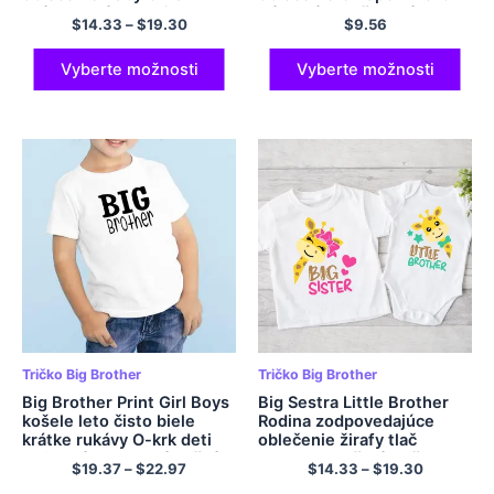
Krátky rukáv Batoľa Body
Bábätká Dievčenské
$
14.33
–
$
19.30
$
9.56
Body Brat Na voľný čas
Batoľatá Romper Kid Tričká
Tričko Topy Detská košeľa
Letné Oblečenie s krátkym
rukávom
Vyberte možnosti
Vyberte možnosti
Tričko Big Brother
Tričko Big Brother
Big Brother Print Girl Boys
Big Sestra Little Brother
košele leto čisto biele
Rodina zodpovedajúce
krátke rukávy O-krk deti
oblečenie žirafy tlač
neformálne detské tričká
chlapci Dievčatá Tričko
$
19.37
–
$
22.97
$
14.33
–
$
19.30
batoľa Romper Kidstops