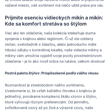
vážené miesto, náš sortiment má niečo ušité práve pre vás.
Prijmite esenciu vidieckych mikín a mikín:
Kde sa komfort stretáva so štýlom
Viac ako len oblečenie, naša kolekcia stelesňuje ducha
spojenia s krajinou alebo regiónom. Či už ste oddaný
občan, svetobežník s túlasťou, alebo jednoducho máte
hlbokú záľubu v konkrétnej lokalite, naše vidiecke mikiny a
mikiny vám umožnia vyjadriť svoje pocity prostredníctvom
oblečenia – je to ako nosiť srdce na rukáve, celkom doslova!
Pestrá paleta štýlov: Prispôsobené podľa vášho vkusu
Rozmanitosť je stredobodom nášho sortimentu.
Uvedomenie si, že vzťah každého človeka s krajinou je
jedinečný, ponúkame komplexnú škálu vzorov a štýlov,
ktoré vyhovujú rôznym preferenciám. Od jemného,
sofistikované vzory až po živé a výrazné vzory, naše