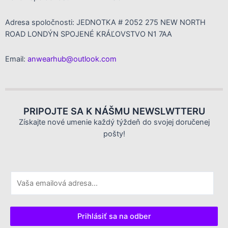
Adresa spoločnosti: JEDNOTKA # 2052 275 NEW NORTH
ROAD LONDÝN SPOJENÉ KRÁĽOVSTVO N1 7AA
Email:
anwearhub@outlook.com
PRIPOJTE SA K NÁŠMU NEWSLWTTERU
Získajte nové umenie každý týždeň do svojej doručenej
pošty!
E
m
a
i
Prihlásiť sa na odber
l