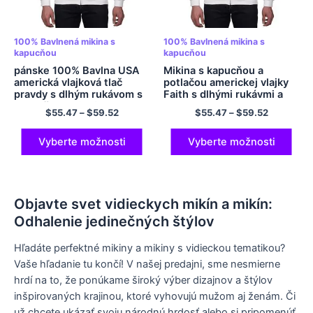
100% Bavlnená mikina s
100% Bavlnená mikina s
kapucňou
kapucňou
pánske 100% Bavlna USA
Mikina s kapucňou a
americká vlajková tlač
potlačou americkej vlajky
pravdy s dlhým rukávom s
Faith s dlhými rukávmi a
kapucňou s viacfarebnou
vreckami mikina na zips s
$
55.47
–
$
59.52
$
55.47
–
$
59.52
zipsom
kapucňou 100% Bavlnená
mäkká mikina s kapucňou
viacfarebná
Vyberte možnosti
Vyberte možnosti
Objavte svet vidieckych mikín a mikín:
Odhalenie jedinečných štýlov
Hľadáte perfektné mikiny a mikiny s vidieckou tematikou?
Vaše hľadanie tu končí! V našej predajni, sme nesmierne
hrdí na to, že ponúkame široký výber dizajnov a štýlov
inšpirovaných krajinou, ktoré vyhovujú mužom aj ženám. Či
už chcete ukázať svoju národnú hrdosť alebo si pripomenúť