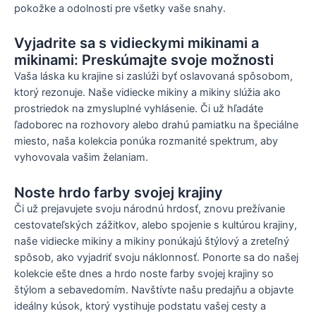
pokožke a odolnosti pre všetky vaše snahy.
Vyjadrite sa s vidieckymi mikinami a
mikinami: Preskúmajte svoje možnosti
Vaša láska ku krajine si zaslúži byť oslavovaná spôsobom,
ktorý rezonuje. Naše vidiecke mikiny a mikiny slúžia ako
prostriedok na zmysluplné vyhlásenie. Či už hľadáte
ľadoborec na rozhovory alebo drahú pamiatku na špeciálne
miesto, naša kolekcia ponúka rozmanité spektrum, aby
vyhovovala vašim želaniam.
Noste hrdo farby svojej krajiny
Či už prejavujete svoju národnú hrdosť, znovu prežívanie
cestovateľských zážitkov, alebo spojenie s kultúrou krajiny,
naše vidiecke mikiny a mikiny ponúkajú štýlový a zreteľný
spôsob, ako vyjadriť svoju náklonnosť. Ponorte sa do našej
kolekcie ešte dnes a hrdo noste farby svojej krajiny so
štýlom a sebavedomím. Navštívte našu predajňu a objavte
ideálny kúsok, ktorý vystihuje podstatu vašej cesty a