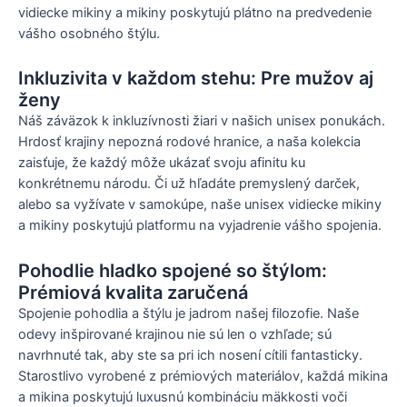
vidiecke mikiny a mikiny poskytujú plátno na predvedenie
vášho osobného štýlu.
Inkluzivita v každom stehu: Pre mužov aj
ženy
Náš záväzok k inkluzívnosti žiari v našich unisex ponukách.
Hrdosť krajiny nepozná rodové hranice, a naša kolekcia
zaisťuje, že každý môže ukázať svoju afinitu ku
konkrétnemu národu. Či už hľadáte premyslený darček,
alebo sa vyžívate v samokúpe, naše unisex vidiecke mikiny
a mikiny poskytujú platformu na vyjadrenie vášho spojenia.
Pohodlie hladko spojené so štýlom:
Prémiová kvalita zaručená
Spojenie pohodlia a štýlu je jadrom našej filozofie. Naše
odevy inšpirované krajinou nie sú len o vzhľade; sú
navrhnuté tak, aby ste sa pri ich nosení cítili fantasticky.
Starostlivo vyrobené z prémiových materiálov, každá mikina
a mikina poskytujú luxusnú kombináciu mäkkosti voči