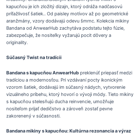
kapucňou je ich zložitý dizajn, ktorý odráža nadčasovú
príťažlivosť šatiek.. Od paisley motívov až po geometrické
aranžmány, vzory dodávajú odevu šmrnc. Kolekcia mikiny
Bandana od AnwearHub zachytáva podstatu tejto fúzie,
zabezpečuje, že nositeľky vyžarujú pocit dôvery a
originality.
Súčasný Twist na tradícii
Bandana s kapucňou AnwearHub
preklenúť priepasť medzi
tradíciou a modernosťou. Pri vzdávaní pocty ikonickým
vzorom šatiek, dodávajú im súčasný nádych, vytvorenie
vizuálneho príbehu, ktorý hovorí o vývoji módy. Tieto mikiny
s kapucňou stelesňujú ducha reinvencie, umožňuje
nositeľom prijať dedičstvo a zároveň zostať pevne
zakorenený v súčasnosti.
Bandana mikiny s kapucňou: Kultúrna rezonancia a výraz