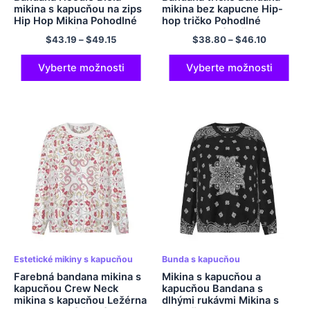
mikina s kapucňou na zips
mikina bez kapucne Hip-
Hip Hop Mikina Pohodlné
hop tričko Pohodlné
polyesterové mikiny s
polyesterové tričko s
$
43.19
–
$
49.15
$
38.80
–
$
46.10
vreckom
dlhými rukávmi Tričko
nadmernej veľkosti
Vyberte možnosti
Vyberte možnosti
Estetické mikiny s kapucňou
Bunda s kapucňou
Farebná bandana mikina s
Mikina s kapucňou a
kapucňou Crew Neck
kapucňou Bandana s
mikina s kapucňou Ležérna
dlhými rukávmi Mikina s