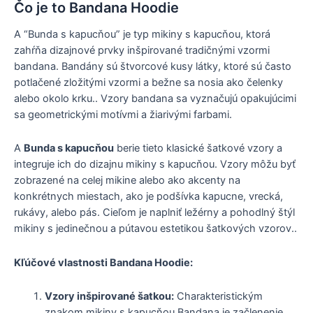
Čo je to Bandana Hoodie
A “Bunda s kapucňou” je typ mikiny s kapucňou, ktorá
zahŕňa dizajnové prvky inšpirované tradičnými vzormi
bandana. Bandány sú štvorcové kusy látky, ktoré sú často
potlačené zložitými vzormi a bežne sa nosia ako čelenky
alebo okolo krku.. Vzory bandana sa vyznačujú opakujúcimi
sa geometrickými motívmi a žiarivými farbami.
A
Bunda s kapucňou
berie tieto klasické šatkové vzory a
integruje ich do dizajnu mikiny s kapucňou. Vzory môžu byť
zobrazené na celej mikine alebo ako akcenty na
konkrétnych miestach, ako je podšívka kapucne, vrecká,
rukávy, alebo pás. Cieľom je naplniť ležérny a pohodlný štýl
mikiny s jedinečnou a pútavou estetikou šatkových vzorov..
Kľúčové vlastnosti Bandana Hoodie:
Vzory inšpirované šatkou:
Charakteristickým
znakom mikiny s kapucňou Bandana je začlenenie