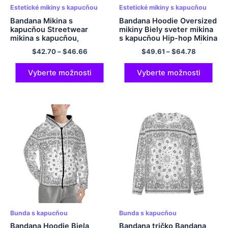
Estetické mikiny s kapucňou
Estetické mikiny s kapucňou
Bandana Mikina s
Bandana Hoodie Oversized
kapucňou Streetwear
mikiny Biely sveter mikina
mikina s kapucňou,
s kapucňou Hip-hop Mikina
polyesterová mikina s
s kapucňou EÚ veľkosť
$
42.70
–
$
46.66
$
49.61
–
$
64.78
kapucňou pre mužov a
Comfort Fleece Polyester
ženy
Mikiny
Vyberte možnosti
Vyberte možnosti
Bunda s kapucňou
Bunda s kapucňou
Bandana Hoodie Biela
Bandana tričko Bandana