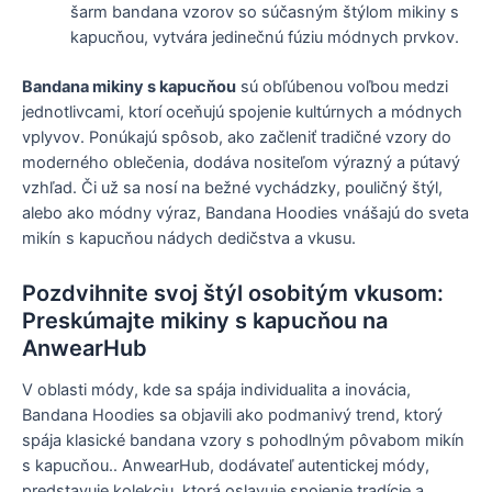
šarm bandana vzorov so súčasným štýlom mikiny s
kapucňou, vytvára jedinečnú fúziu módnych prvkov.
Bandana mikiny s kapucňou
sú obľúbenou voľbou medzi
jednotlivcami, ktorí oceňujú spojenie kultúrnych a módnych
vplyvov. Ponúkajú spôsob, ako začleniť tradičné vzory do
moderného oblečenia, dodáva nositeľom výrazný a pútavý
vzhľad. Či už sa nosí na bežné vychádzky, pouličný štýl,
alebo ako módny výraz, Bandana Hoodies vnášajú do sveta
mikín s kapucňou nádych dedičstva a vkusu.
Pozdvihnite svoj štýl osobitým vkusom:
Preskúmajte mikiny s kapucňou na
AnwearHub
V oblasti módy, kde sa spája individualita a inovácia,
Bandana Hoodies sa objavili ako podmanivý trend, ktorý
spája klasické bandana vzory s pohodlným pôvabom mikín
s kapucňou.. AnwearHub, dodávateľ autentickej módy,
predstavuje kolekciu, ktorá oslavuje spojenie tradície a