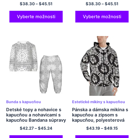
polyesterová ľahká mikina
kapucňou do tvaru O s
$
38.30
–
$
45.51
$
38.30
–
$
45.51
s kapucňou
výstrihom
Vyberte možnosti
Vyberte možnosti
Bunda s kapucňou
Estetické mikiny s kapucňou
Detské topy a nohavice s
Pánska a dámska mikina s
kapucňou a nohavicami s
kapucňou a zipsom s
kapucňou Bandana súpravy
kapucňou, polyesterová
s kapucňou Pohodlné
mikina s kapucňou
$
42.27
–
$
45.24
$
43.19
–
$
49.15
súpravy s kapucňou z
polyesteru pre dievčatá,