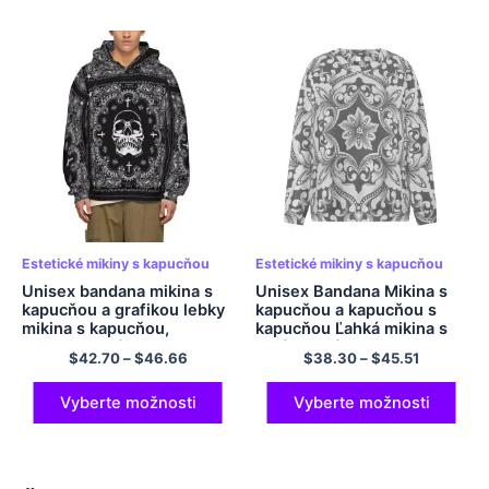
Estetické mikiny s kapucňou
Estetické mikiny s kapucňou
Unisex bandana mikina s
Unisex Bandana Mikina s
kapucňou a grafikou lebky
kapucňou a kapucňou s
mikina s kapucňou,
kapucňou Ľahká mikina s
polyesterová mikina s
dlhým rukávom a
$
42.70
–
$
46.66
$
38.30
–
$
45.51
kapucňou
výstrihom
Vyberte možnosti
Vyberte možnosti