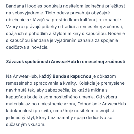
Bandana Hoodies ponúkajú nositeľom jedinečnú príležitosť
na sebavyjadrenie. Tieto odevy presahujú obyčajné
oblečenie a stávajú sa prostriedkom kultúrnej rezonancie.
Vzory rozprávajú príbehy o tradícii a remeselnej zručnosti,
spája ich s pohodlím a štýlom mikiny s kapucňou. Nosenie
s kapucňou Bandana je vyjadrením uznania za spojenie
dedičstva a inovácie.
Záväzok spoločnosti AnwearHub k remeselnej zručnosti
Na AnwearHub, každý
Bunda s kapucňou
je dôkazom
remeselného spracovania a kvality. Kolekcia je premyslene
navrhnutá tak, aby zabezpečila, že každá mikina s
kapucňou bude kusom nositeľného umenia. Od výberu
materiálu až po umiestnenie vzoru, Odhodlanie AnwearHub
k dokonalosti presvitá, umožňuje nositeľom osvojiť si
jedinečný štýl, ktorý bez námahy spája dedičstvo so
súčasným vkusom.