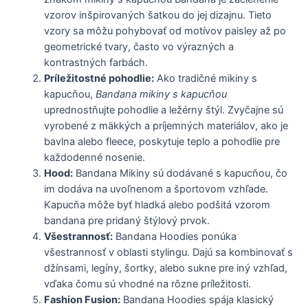
vzorov inšpirovaných šatkou do jej dizajnu. Tieto
vzory sa môžu pohybovať od motívov paisley až po
geometrické tvary, často vo výrazných a
kontrastných farbách.
Príležitostné pohodlie:
Ako tradičné mikiny s
kapucňou,
Bandana mikiny s kapucňou
uprednostňujte pohodlie a ležérny štýl. Zvyčajne sú
vyrobené z mäkkých a príjemných materiálov, ako je
bavlna alebo fleece, poskytuje teplo a pohodlie pre
každodenné nosenie.
Hood:
Bandana Mikiny sú dodávané s kapucňou, čo
im dodáva na uvoľnenom a športovom vzhľade.
Kapucňa môže byť hladká alebo podšitá vzorom
bandana pre pridaný štýlový prvok.
Všestrannosť:
Bandana Hoodies ponúka
všestrannosť v oblasti stylingu. Dajú sa kombinovať s
džínsami, legíny, šortky, alebo sukne pre iný vzhľad,
vďaka čomu sú vhodné na rôzne príležitosti.
Fashion Fusion:
Bandana Hoodies spája klasický