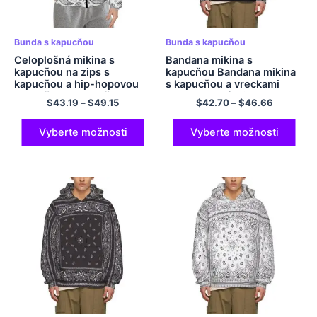
Bunda s kapucňou
Bunda s kapucňou
Celoplošná mikina s
Bandana mikina s
kapucňou na zips s
kapucňou Bandana mikina
kapucňou a hip-hopovou
s kapucňou a vreckami
kapucňou s kapucňou,
Polyesterová mikina s
$
43.19
–
$
49.15
$
42.70
–
$
46.66
polyester, unisex mikina s
kapucňou pre mužov a
kapucňou
ženy
Vyberte možnosti
Vyberte možnosti