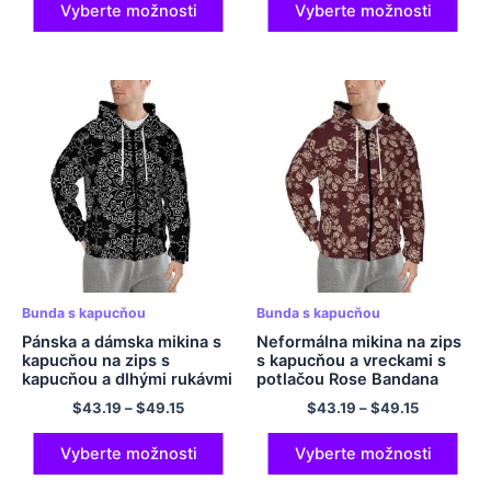
chlapcov
Vyberte možnosti
Vyberte možnosti
Bunda s kapucňou
Bunda s kapucňou
Pánska a dámska mikina s
Neformálna mikina na zips
kapucňou na zips s
s kapucňou a vreckami s
kapucňou a dlhými rukávmi
potlačou Rose Bandana
z polyesteru
$
43.19
–
$
49.15
$
43.19
–
$
49.15
Vyberte možnosti
Vyberte možnosti