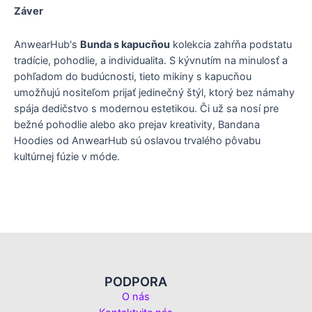
Záver
AnwearHub's
Bunda s kapucňou
kolekcia zahŕňa podstatu
tradície, pohodlie, a individualita. S kývnutím na minulosť a
pohľadom do budúcnosti, tieto mikiny s kapucňou
umožňujú nositeľom prijať jedinečný štýl, ktorý bez námahy
spája dedičstvo s modernou estetikou. Či už sa nosí pre
bežné pohodlie alebo ako prejav kreativity, Bandana
Hoodies od AnwearHub sú oslavou trvalého pôvabu
kultúrnej fúzie v móde.
PODPORA
O nás