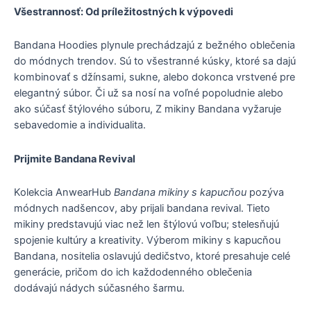
Všestrannosť: Od príležitostných k výpovedi
Bandana Hoodies plynule prechádzajú z bežného oblečenia
do módnych trendov. Sú to všestranné kúsky, ktoré sa dajú
kombinovať s džínsami, sukne, alebo dokonca vrstvené pre
elegantný súbor. Či už sa nosí na voľné popoludnie alebo
ako súčasť štýlového súboru, Z mikiny Bandana vyžaruje
sebavedomie a individualita.
Prijmite Bandana Revival
Kolekcia AnwearHub
Bandana mikiny s kapucňou
pozýva
módnych nadšencov, aby prijali bandana revival. Tieto
mikiny predstavujú viac než len štýlovú voľbu; stelesňujú
spojenie kultúry a kreativity. Výberom mikiny s kapucňou
Bandana, nositelia oslavujú dedičstvo, ktoré presahuje celé
generácie, pričom do ich každodenného oblečenia
dodávajú nádych súčasného šarmu.