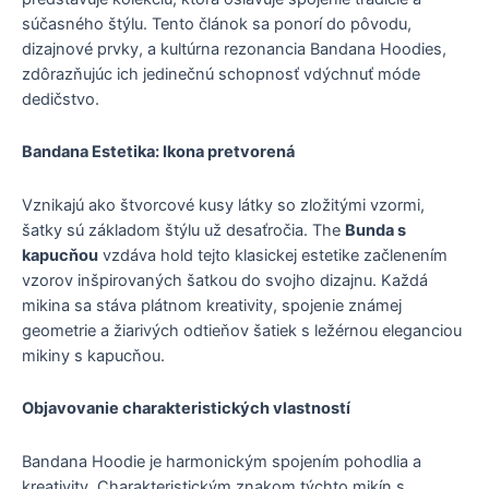
súčasného štýlu. Tento článok sa ponorí do pôvodu,
dizajnové prvky, a kultúrna rezonancia Bandana Hoodies,
zdôrazňujúc ich jedinečnú schopnosť vdýchnuť móde
dedičstvo.
Bandana Estetika: Ikona pretvorená
Vznikajú ako štvorcové kusy látky so zložitými vzormi,
šatky sú základom štýlu už desaťročia. The
Bunda s
kapucňou
vzdáva hold tejto klasickej estetike začlenením
vzorov inšpirovaných šatkou do svojho dizajnu. Každá
mikina sa stáva plátnom kreativity, spojenie známej
geometrie a žiarivých odtieňov šatiek s ležérnou eleganciou
mikiny s kapucňou.
Objavovanie charakteristických vlastností
Bandana Hoodie je harmonickým spojením pohodlia a
kreativity. Charakteristickým znakom týchto mikín s