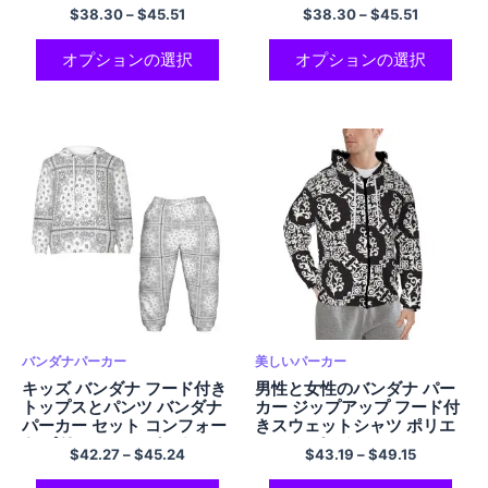
ステル 軽量 パーカー
$
38.30
–
$
45.51
$
38.30
–
$
45.51
オプションの選択
オプションの選択
バンダナパーカー
美しいパーカー
キッズ バンダナ フード付き
男性と女性のバンダナ パー
トップスとパンツ バンダナ
カー ジップアップ フード付
パーカー セット コンフォー
きスウェットシャツ ポリエ
ト ポリエステル パーカー セ
ステル パーカー
$
42.27
–
$
45.24
$
43.19
–
$
49.15
ット 女の子 男の子用