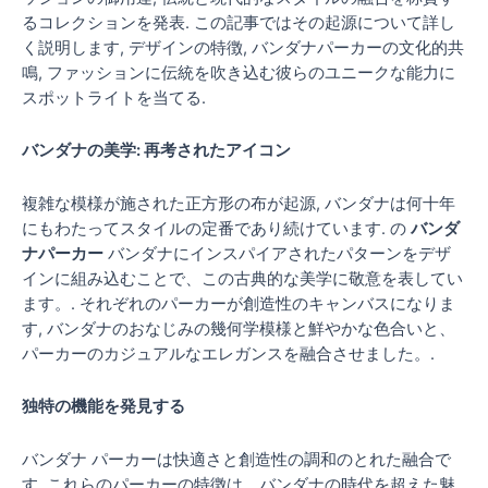
るコレクションを発表. この記事ではその起源について詳し
く説明します, デザインの特徴, バンダナパーカーの文化的共
鳴, ファッションに伝統を吹き込む彼らのユニークな能力に
スポットライトを当てる.
バンダナの美学: 再考されたアイコン
複雑な模様が施された正方形の布が起源, バンダナは何十年
にもわたってスタイルの定番であり続けています. の
バンダ
ナパーカー
バンダナにインスパイアされたパターンをデザ
インに組み込むことで、この古典的な美学に敬意を表してい
ます。. それぞれのパーカーが創造性のキャンバスになりま
す, バンダナのおなじみの幾何学模様と鮮やかな色合いと、
パーカーのカジュアルなエレガンスを融合させました。.
独特の機能を発見する
バンダナ パーカーは快適さと創造性の調和のとれた融合で
す. これらのパーカーの特徴は、バンダナの時代を超えた魅