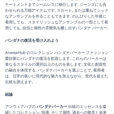
テートメントまでシームレスに移行します. ジーンズにも合
わせられる万能アイテムです, スカート, または重ねてシック
なアンサンブルを作ることもできます. のんびりした午後に
着用しても、スタイリッシュなアンサンブルの一部として着
用しても, 自信と個性の雰囲気を醸し出すバンダナ パーカー.
バンダナの復活を受け入れよう
AnwearHub のコレクション
バンダナパーカー
ファッション
愛好家にバンダナの復活を歓迎します. これらのパーカーは
単なるスタイルの選択以上のものを表します; 文化と創造性
の融合を体現する. バンダナパーカーを選ぶことで, 着用者
は、日常の装いに現代的な魅力を加えながら、世代を超えた
伝統を讃えます。.
結論
アンウェアハブの
バンダナパーカー
伝統のエッセンスを凝
縮したコレクション, 快適, そして個性. 過去への敬意と未来