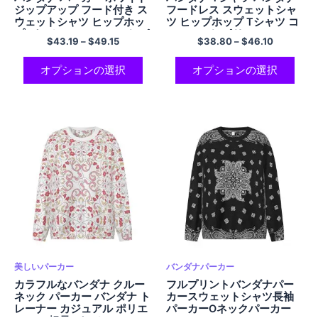
ジップアップ フード付き ス
フードレス スウェットシャ
ウェットシャツ ヒップホッ
ツ ヒップホップ Tシャツ コ
プ パーカー コンフォート ポ
ンフォート ポリエステル シ
$
43.19
–
$
49.15
$
38.80
–
$
46.10
リエステル パーカー ポケッ
ャツ 長袖 オーバーサイズ シ
ト付き
ャツ
オプションの選択
オプションの選択
美しいパーカー
バンダナパーカー
カラフルなバンダナ クルー
フルプリントバンダナパー
ネック パーカー バンダナ ト
カースウェットシャツ長袖
レーナー カジュアル ポリエ
パーカーOネックパーカー