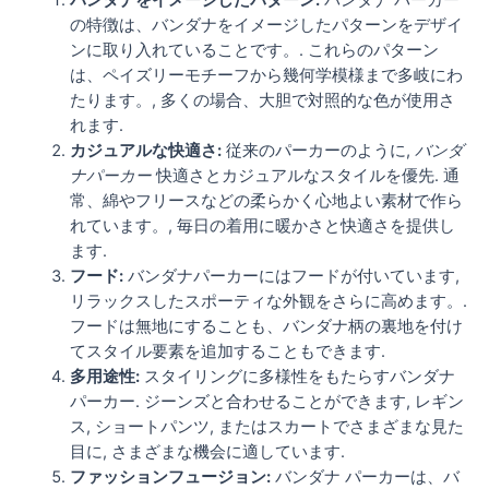
バンダナをイメージしたパターン:
バンダナ パーカー
の特徴は、バンダナをイメージしたパターンをデザイ
ンに取り入れていることです。. これらのパターン
は、ペイズリーモチーフから幾何学模様まで多岐にわ
たります。, 多くの場合、大胆で対照的な色が使用さ
れます.
カジュアルな快適さ:
従来のパーカーのように,
バンダ
ナパーカー
快適さとカジュアルなスタイルを優先. 通
常、綿やフリースなどの柔らかく心地よい素材で作ら
れています。, 毎日の着用に暖かさと快適さを提供し
ます.
フード:
バンダナパーカーにはフードが付いています,
リラックスしたスポーティな外観をさらに高めます。.
フードは無地にすることも、バンダナ柄の裏地を付け
てスタイル要素を追加することもできます.
多用途性:
スタイリングに多様性をもたらすバンダナ
パーカー. ジーンズと合わせることができます, レギン
ス, ショートパンツ, またはスカートでさまざまな見た
目に, さまざまな機会に適しています.
ファッションフュージョン:
バンダナ パーカーは、バ