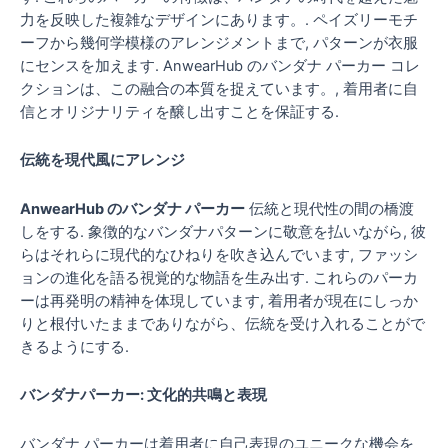
力を反映した複雑なデザインにあります。. ペイズリーモチ
ーフから幾何学模様のアレンジメントまで, パターンが衣服
にセンスを加えます. AnwearHub のバンダナ パーカー コレ
クションは、この融合の本質を捉えています。, 着用者に自
信とオリジナリティを醸し出すことを保証する.
伝統を現代風にアレンジ
AnwearHub のバンダナ パーカー
伝統と現代性の間の橋渡
しをする. 象徴的なバンダナパターンに敬意を払いながら, 彼
らはそれらに現代的なひねりを吹き込んでいます, ファッシ
ョンの進化を語る視覚的な物語を生み出す. これらのパーカ
ーは再発明の精神を体現しています, 着用者が現在にしっか
りと根付いたままでありながら、伝統を受け入れることがで
きるようにする.
バンダナパーカー: 文化的共鳴と表現
バンダナ パーカーは着用者に自己表現のユニークな機会を