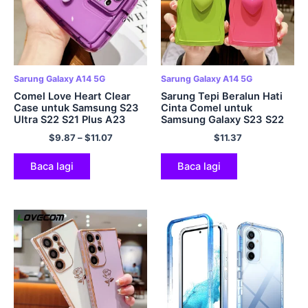
Sarung Galaxy A14 5G
Sarung Galaxy A14 5G
Comel Love Heart Clear
Sarung Tepi Beralun Hati
Case untuk Samsung S23
Cinta Comel untuk
Ultra S22 S21 Plus A23
Samsung Galaxy S23 S22
A13 A14 A34 A54 A32
Ultra S21 S20 FE Plus A53
$
9.87
–
$
11.07
$
11.37
A52 A51 A71 A72 Penutup
A52 A23 A14 A34 A54
TPU Lembut Kalis Kejutan
A33 A32 5G Kulit Lembut
Baca lagi
Baca lagi