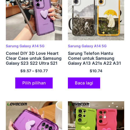
Sarung Galaxy A14 5G
Sarung Galaxy A14 5G
Comel DIY 3D Love Heart
Sarung Telefon Hantu
Clear Case untuk Samsung
Comel untuk Samsung
Galaxy S23 S22 Ultra S21
Galaxy A13 A21s A22 A31
Plus A54 A34 A14 A53
A32 A33 A50 A51 A52
$
9.57
–
$
10.77
$
10.74
A23 A52 A13 A32 A33 5G
A53 A72 A73 A54 A14
Soft Cover
Penutup Lembut
Pilih pilihan
Baca lagi