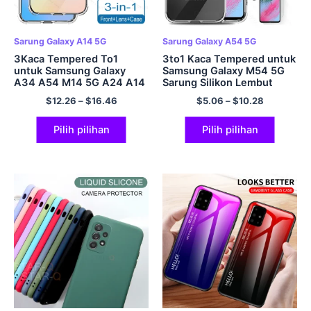
Sarung Galaxy A14 5G
Sarung Galaxy A54 5G
3Kaca Tempered To1
3to1 Kaca Tempered untuk
untuk Samsung Galaxy
Samsung Galaxy M54 5G
A34 A54 M14 5G A24 A14
Sarung Silikon Lembut
4G Sarung Kulit Lembut
SamsungM54 Samsung
$
12.26
–
$
16.46
$
5.06
–
$
10.28
Jelas SamsungA34 A 34
M54 M 54 6.7″ Penutup
Pelindung Skrin Kamera
Pelindung Skrin Kamera
Pilih pilihan
Pilih pilihan