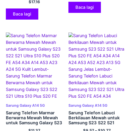
$
17.16
Penutup Lembut Jelas
Ultra FE Plus A53 A52 A23
Baca lagi
A13 A14 A34 A54 A32 5G
Kulit Lembut
Baca lagi
Sarung Galaxy A14 5G
Sarung Galaxy A14 5G
Sarung Telefon Marmar
Sarung Telefon Labuci
Berwarna Mewah Mewah
Berkilauan Mewah untuk
untuk Samsung Galaxy S23
Samsung S23 S22 S21
S22 S21 Ultra S10 Plus S20
Ultra Plus S20 FE A54 A34
$
11.37
$
9.57
–
$
10.77