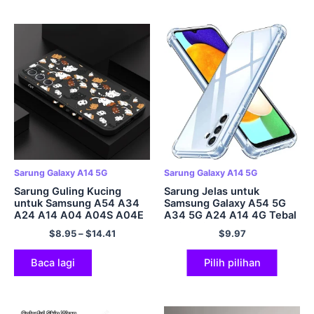
Sarung Galaxy A14 5G
Sarung Galaxy A14 5G
Sarung Guling Kucing
Sarung Jelas untuk
untuk Samsung A54 A34
Samsung Galaxy A54 5G
A24 A14 A04 A04S A04E
A34 5G A24 A14 4G Tebal
A73 A53 A33 A23 A13
Kalis Kejutan Sarung
$
8.95
–
$
14.41
$
9.97
A03 A72 A52 A52S A32
Telefon Silikon Lembut
A22 A12 A71 A51 4G 5G
untuk Samsung A04s
A04e A04
Baca lagi
Pilih pilihan