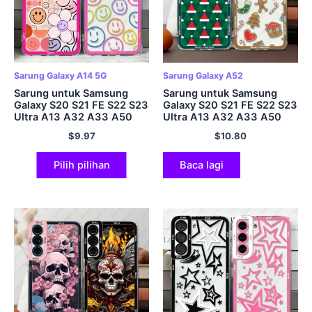
Sarung Galaxy A14 5G
Sarung Galaxy A52
Sarung untuk Samsung
Sarung untuk Samsung
Galaxy S20 S21 FE S22 S23
Galaxy S20 S21 FE S22 S23
Ultra A13 A32 A33 A50
Ultra A13 A32 A33 A50
A52 A53 A73 A54 A14
A52 A53 A73 A54 A14
$
9.97
$
10.80
Penutup Lembut Wajah
Kulit Lembut Merry
Tersenyum Gembira
Christmas
Pilih pilihan
Baca lagi