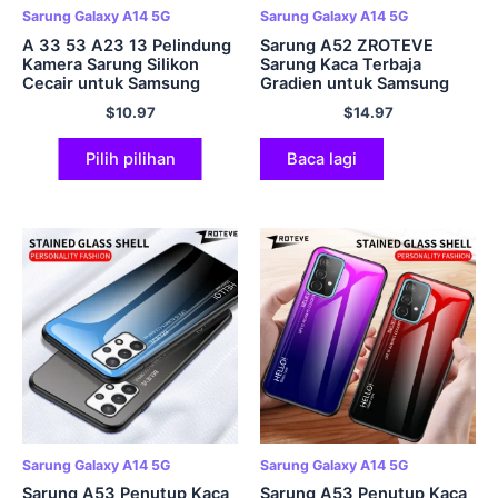
Sarung Galaxy A14 5G
Sarung Galaxy A14 5G
A 33 53 A23 13 Pelindung
Sarung A52 ZROTEVE
Kamera Sarung Silikon
Sarung Kaca Terbaja
Cecair untuk Samsung
Gradien untuk Samsung
Galaxy A53 A33 A73 A13
Galaxy A52s A72 A12 A22
$
10.97
$
14.97
5G 4G A54 A34 A14
A32 M52 M53 M54 A13
Penutup Asal Mewah
A14 A34 A54 A53 A73
Pilih pilihan
Baca lagi
Sarung Galaxy A14 5G
Sarung Galaxy A14 5G
Sarung A53 Penutup Kaca
Sarung A53 Penutup Kaca