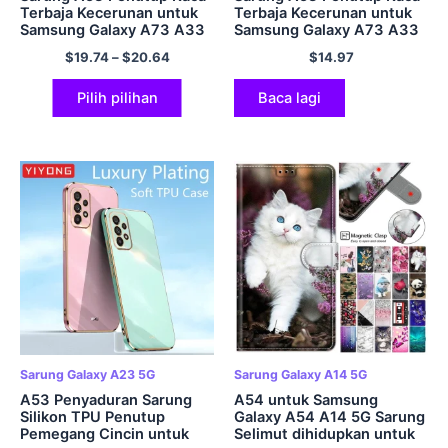
Terbaja Kecerunan untuk
Terbaja Kecerunan untuk
Samsung Galaxy A73 A33
Samsung Galaxy A73 A33
A23 A13 A52 A72 M23
A23 A13 A52 A72 M23
$
19.74
–
$
20.64
$
14.97
M33 M53 M54 A14 A24
M33 M53 M54 A14 A24
A34 A54 Sarung
A34 A54 Sarung
Pilih pilihan
Baca lagi
Sarung Galaxy A23 5G
Sarung Galaxy A14 5G
A53 Penyaduran Sarung
A54 untuk Samsung
Silikon TPU Penutup
Galaxy A54 A14 5G Sarung
Pemegang Cincin untuk
Selimut dihidupkan untuk