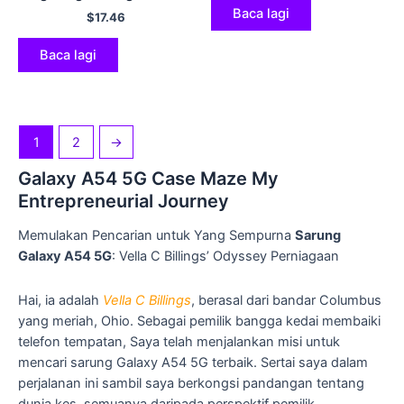
Jantung Mewah untuk
Baca lagi
$
17.46
Kulit Lembut Samsung S23
S22 S21 Ultra Plus S20 FE
A53 A13 A14 A34 A54 5G
Baca lagi
A33 A52
1
2
→
Galaxy A54 5G Case Maze My
Entrepreneurial Journey
Memulakan Pencarian untuk Yang Sempurna
Sarung
Galaxy A54 5G
: Vella C Billings’ Odyssey Perniagaan
Hai, ia adalah
Vella C Billings
, berasal dari bandar Columbus
yang meriah, Ohio. Sebagai pemilik bangga kedai membaiki
telefon tempatan, Saya telah menjalankan misi untuk
mencari sarung Galaxy A54 5G terbaik. Sertai saya dalam
perjalanan ini sambil saya berkongsi pandangan tentang
dunia kes, semuanya daripada perspektif pemilik