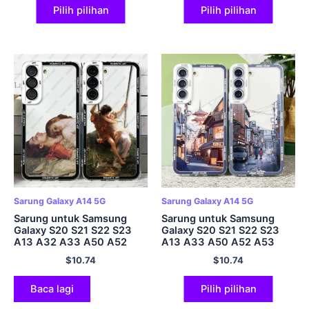
Pilih pilihan
Pilih pilihan
Sarung Galaxy A14 5G
Sarung Galaxy A14 5G
Sarung untuk Samsung
Sarung untuk Samsung
Galaxy S20 S21 S22 S23
Galaxy S20 S21 S22 S23
A13 A32 A33 A50 A52
A13 A33 A50 A52 A53
A53 A73 A54 A14 Penutup
A73 A54 A14 Penutup
$
10.74
$
10.74
Lembut Seni Romantik
Lembut Anime Jepun
Pemandangan Rumah
Lukisan Tangan
Baca lagi
Pilih pilihan