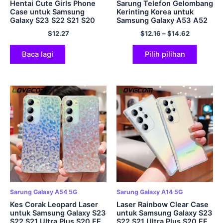
Hentai Cute Girls Phone
Sarung Telefon Gelombang
Case untuk Samsung
Kerinting Korea untuk
Galaxy S23 S22 S21 S20
Samsung Galaxy A53 A52
Plus Ultra F14 F54 M14
A23 A33 A13 5G A32 A72
$
12.27
$
12.16
–
$
14.62
M54 M53 Note20 Penutup
A514G A73 A71 Kulit
Telefon Hitam Lembut
Lembut Silikon
Baca lagi
Pilih pilihan
Sarung Galaxy A54 5G
Sarung Galaxy A14 5G
Kes Corak Leopard Laser
Laser Rainbow Clear Case
untuk Samsung Galaxy S23
untuk Samsung Galaxy S23
S22 S21 Ultra Plus S20 FE
S22 S21 Ultra Plus S20 FE