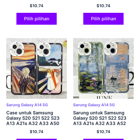
A52 A53 A73 A54 A14
A52 A53 A73 A54 A14
$
10.74
$
10.74
Kulit Lembut Claude
Penutup Lembut
Monet Art Lotus
Gelombang Gaya Jepun
Pilih pilihan
Pilih pilihan
Sarung Galaxy A14 5G
Sarung Galaxy A14 5G
Case untuk Samsung
Sarung untuk Samsung
Galaxy S20 S21 S22 S23
Galaxy S20 S21 S22 S23
A13 A21s A32 A33 A50
A13 A21s A32 A33 A52
A52 A53 A73 A54 A14
A53 A73 A54 A14 Kulit
$
10.74
$
10.74
Soft Cover Munch Art The
Lembut Claude Monet Art
Scream
Lotus