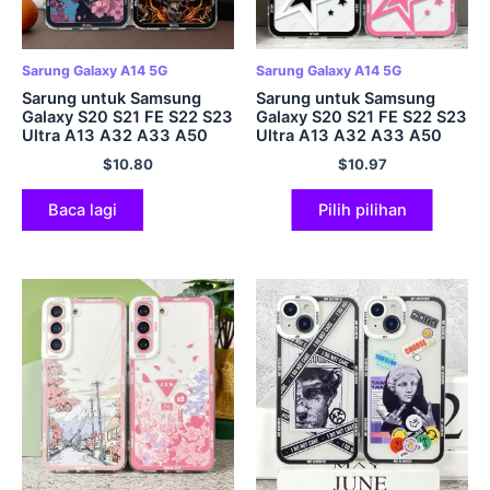
Sarung Galaxy A14 5G
Sarung Galaxy A14 5G
Sarung untuk Samsung
Sarung untuk Samsung
Galaxy S20 S21 FE S22 S23
Galaxy S20 S21 FE S22 S23
Ultra A13 A32 A33 A50
Ultra A13 A32 A33 A50
A52 A53 A73 A54 A14
A52 A53 A73 A54 A14
$
10.80
$
10.97
Penutup Lembut Skull
Penutup Lembut Seni
Rose Butterfly
Bintang
Baca lagi
Pilih pilihan