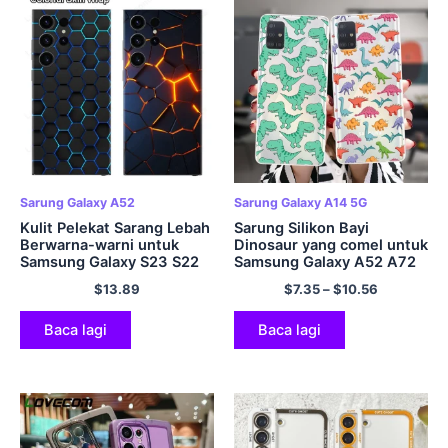
Sarung Galaxy A52
Sarung Galaxy A14 5G
Kulit Pelekat Sarang Lebah
Sarung Silikon Bayi
Berwarna-warni untuk
Dinosaur yang comel untuk
Samsung Galaxy S23 S22
Samsung Galaxy A52 A72
Ultra A54 A14 A52 A52S
A51 A71 A50 A70 A02 A12
$
13.89
$
7.35
–
$
10.56
5G Penutup Pelindung
A42 A32 A31 A21S A41
Skrin Belakang Pelekat
A20 A30 A40 A11 Penutup
Balut 3M
Baca lagi
Baca lagi