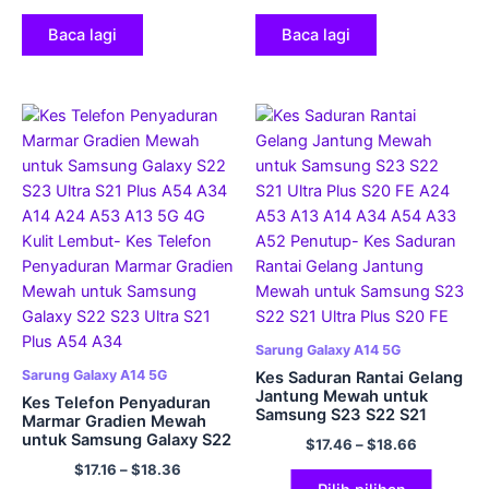
Bumper Soft Cover
A23 A13 Kulit Lembut
Baca lagi
Baca lagi
Sarung Galaxy A14 5G
Sarung Galaxy A14 5G
Kes Saduran Rantai Gelang
Jantung Mewah untuk
Kes Telefon Penyaduran
Samsung S23 S22 S21
Marmar Gradien Mewah
Ultra Plus S20 FE A24 A53
untuk Samsung Galaxy S22
$
17.46
–
$
18.66
A13 A14 A34 A54 A33
S23 Ultra S21 Plus A54
$
17.16
–
$
18.36
A52 Penutup
A34 A14 A24 A53 A13 5G