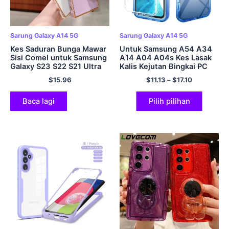
Sarung Galaxy A14 5G
Sarung Galaxy A14 5G
Kes Saduran Bunga Mawar
Untuk Samsung A54 A34
Sisi Comel untuk Samsung
A14 A04 A04s Kes Lasak
Galaxy S23 S22 S21 Ultra
Kalis Kejutan Bingkai PC
Plus S20 FE A54 A34 A14
Jelas Penutup Belakang
$
15.96
$
11.13
–
$
17.10
A53 A23 A24 5G Bumper
Penutup Bumper (Tanpa
Soft Cover
Filem PET)
Baca lagi
Pilih pilihan