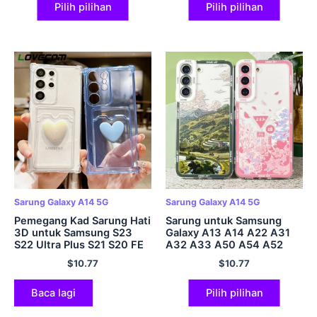
Pilih pilihan
Pilih pilihan
Sarung Galaxy A14 5G
Sarung Galaxy A14 5G
Pemegang Kad Sarung Hati
Sarung untuk Samsung
3D untuk Samsung S23
Galaxy A13 A14 A22 A31
S22 Ultra Plus S21 S20 FE
A32 A33 A50 A54 A52
A53 A52 A23 A14 A34
A53 A72 A73 Kulit Lembut
$
10.77
$
10.77
A32 A54 A13 5G Penutup
Landskap Seni Anime
Jelas Kalis Kejutan
Baca lagi
Pilih pilihan