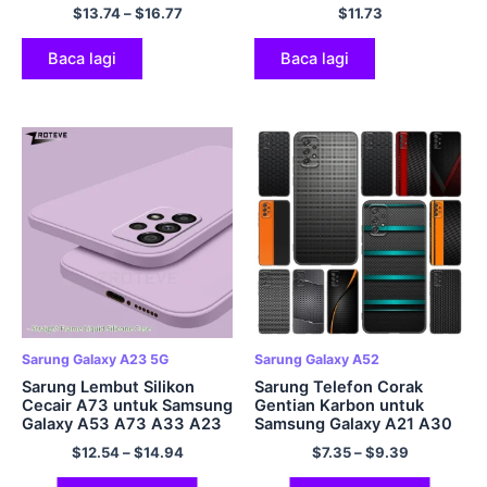
Samsung Galaxy A73 A33
Samsung A546 A146 A71
$
13.74
–
$
16.77
$
11.73
A23 A13 4G M53 A52 A72
A51 A41 A31 A21s A11
A34 A54 5G Sarung
Fundas Kulit Bercat Kulit
Telefon
Sampul Buku
Baca lagi
Baca lagi
Sarung Galaxy A23 5G
Sarung Galaxy A52
Sarung Lembut Silikon
Sarung Telefon Corak
Cecair A73 untuk Samsung
Gentian Karbon untuk
Galaxy A53 A73 A33 A23
Samsung Galaxy A21 A30
A13 5G M53 M33 A72 A52
A50 A52 S A13 A22 A32
$
12.54
–
$
14.94
$
7.35
–
$
9.39
s A52s A34 A54 Sarung
A33 A53 A73 5G A11 A12
Telefon
A31 A51 A70 A71 A72