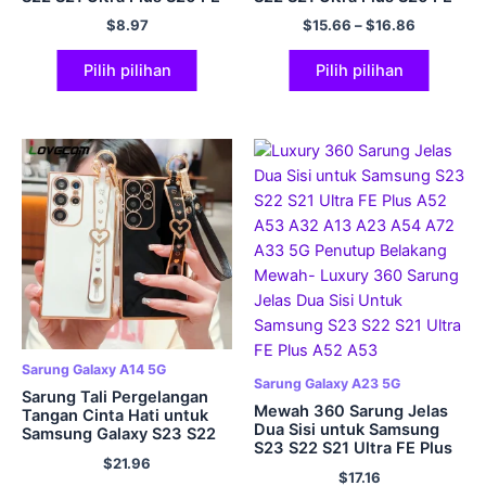
A54 A34 A14 A53 A52
A54 A34 A14 A53 A52
$
8.97
$
15.66
–
$
16.86
A23 A24 A25 A13 5G Kulit
A23 A24 A25 A13 5G Kulit
Lembut
Lembut
Pilih pilihan
Pilih pilihan
Sarung Galaxy A14 5G
Sarung Galaxy A23 5G
Sarung Tali Pergelangan
Mewah 360 Sarung Jelas
Tangan Cinta Hati untuk
Dua Sisi untuk Samsung
Samsung Galaxy S23 S22
S23 S22 S21 Ultra FE Plus
S21 Ultra Plus S20 FE A54
$
21.96
A52 A53 A32 A13 A23
A34 A14 A53 A23 A24 5G
$
17.16
A54 A72 A33 5G Penutup