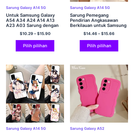
Sarung Galaxy A14 5G
Sarung Galaxy A14 5G
Untuk Samsung Galaxy
Sarung Pemegang
A54 A34 A24 A14 A13
Pendirian Angkasawan
A23 A03 Sarung dengan
Berkilauan untuk Samsung
Pelindung Skrin Terbina
S23 Ultra S22 S21 Plus
$
10.29
–
$
15.90
$
14.46
–
$
15.66
Dalam, Penutup Telefon
A23 A13 A14 A34 A54
Kalis Kejutan Tentera
A32 A52 A51 A71 A72
Penuh Badan
Penutup Jelas Lembut
Pilih pilihan
Pilih pilihan
Sarung Galaxy A14 5G
Sarung Galaxy A52