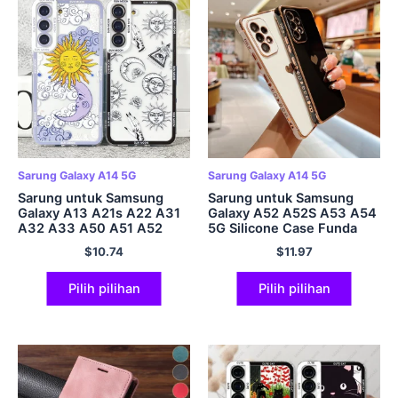
Sarung Galaxy A14 5G
Sarung Galaxy A14 5G
Sarung untuk Samsung
Sarung untuk Samsung
Galaxy A13 A21s A22 A31
Galaxy A52 A52S A53 A54
A32 A33 A50 A51 A52
5G Silicone Case Funda
A53 A72 A73 A54 A14
untuk Samsung A13 A12
$
10.74
$
11.97
Penutup Lembut Muka Sun
M12 A34 A14 A33 S23 S22
Moon Lucu
S21 S20 Ultra FE 5G
Pilih pilihan
Pilih pilihan