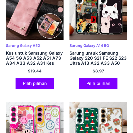
Sarung Galaxy A52
Sarung Galaxy A14 5G
Kes untuk Samsung Galaxy
Sarung untuk Samsung
A54 5G A53 A52 A51 A73
Galaxy S20 S21 FE S22 S23
A34 A33 A32 A31 Kes
Ultra A13 A32 A33 A50
Telefon untuk Samsung
A52 A53 A73 A54 A14
$
19.44
$
8.97
A23 A22 A12 A03S A02
Penutup Lembut Kucing
Kes Flip Wallet
Comel
Pilih pilihan
Pilih pilihan