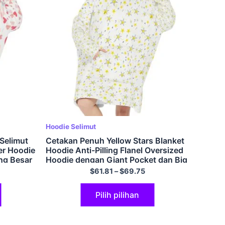
Hoodie Selimut
Selimut
Cetakan Penuh Yellow Stars Blanket
er Hoodie
Hoodie Anti-Pilling Flanel Oversized
ng Besar
Hoodie dengan Giant Pocket dan Big
Hood
$
61.81
–
$
69.75
Pilih pilihan