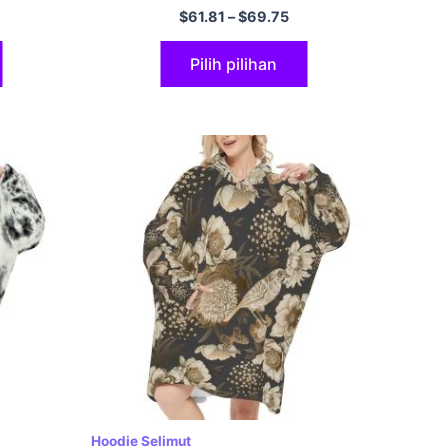
Selimut Flanel Bulu Selimut Baju
$
61.81
–
$
69.75
untuk Dewasa Wanita Lelaki
Pilih pilihan
Hoodie Selimut