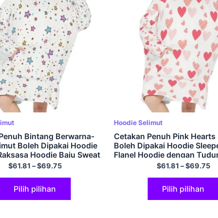
limut
Hoodie Selimut
Penuh Bintang Berwarna-
Cetakan Penuh Pink Hearts 
limut Boleh Dipakai Hoodie
Boleh Dipakai Hoodie Sleep
aksasa Hoodie Baju Sweat
Flanel Hoodie dengan Tudu
arangan Kawaii Hadiah Hari
dan Poket Gergasi
$
61.81
–
$
69.75
$
61.81
–
$
69.75
tuk Wanita untuk Kakak
adis Remaja
Pilih pilihan
Pilih pilihan