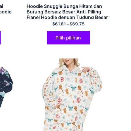
ai
Hoodie Snuggle Bunga Hitam dan
oodie
Burung Bersaiz Besar Anti-Pilling
Flanel Hoodie dengan Tudung Besar
dan Poket Gergasi
$
61.81
–
$
69.75
Pilih pilihan