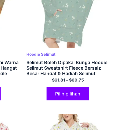
Hoodie Selimut
ai Warna
Selimut Boleh Dipakai Bunga Hoodie
 Hangat
Selimut Sweatshirt Fleece Bersaiz
gle
Besar Hangat & Hadiah Selimut
Bertudung Kelabu Selesa untuk
$
61.81
–
$
69.75
Wanita Dewasa Lelaki
Pilih pilihan