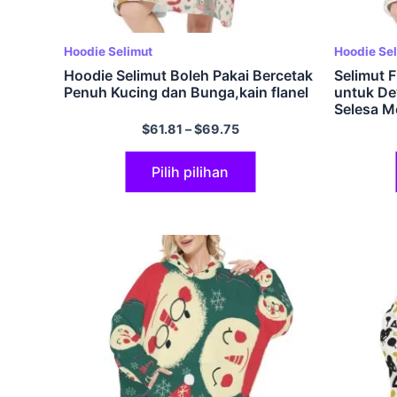
Hoodie Selimut
Hoodie Se
Hoodie Selimut Boleh Pakai Bercetak
Selimut F
Penuh Kucing dan Bunga,kain flanel
untuk De
Selesa M
Tudung d
$
61.81
–
$
69.75
untuk S
Pilih pilihan