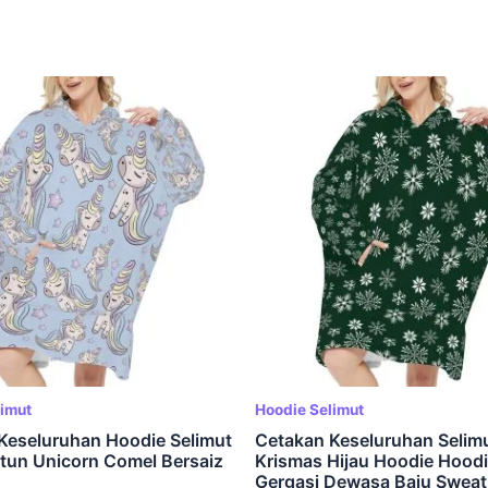
limut
Hoodie Selimut
Keseluruhan Hoodie Selimut
Cetakan Keseluruhan Selimu
rtun Unicorn Comel Bersaiz
Krismas Hijau Hoodie Hood
Gergasi Dewasa Baju Sweat