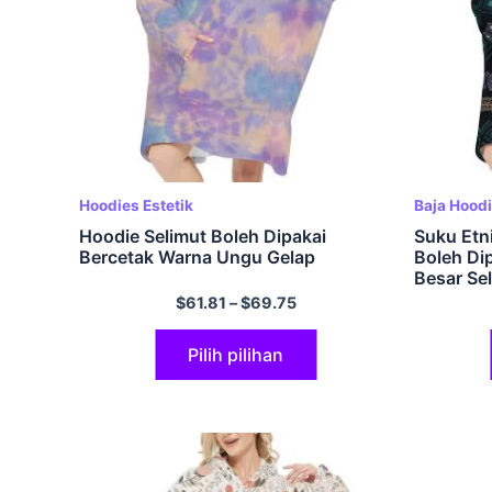
Hoodies Estetik
Baja Hood
Hoodie Selimut Boleh Dipakai
Suku Etn
Bercetak Warna Ungu Gelap
Boleh Di
Besar Se
Wanita D
$
61.81
–
$
69.75
Pilih pilihan