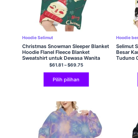
Hoodie Selimut
Hoodie be
Christmas Snowman Sleeper Blanket
Selimut S
Hoodie Flanel Fleece Blanket
Besar Ka
Sweatshirt untuk Dewasa Wanita
Tudung G
Lelaki
Dewasa
$
61.81
–
$
69.75
Pilih pilihan