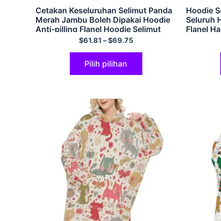
Cetakan Keseluruhan Selimut Panda
Hoodie S
Merah Jambu Boleh Dipakai Hoodie
Seluruh 
Anti-pilling Flanel Hoodie Selimut
Flanel H
Bertudung Selesa Besar Mewah
$
61.81
–
$
69.75
Pilih pilihan