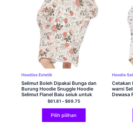
Hoodies Estetik
Hoodie Se
Selimut Boleh Dipakai Bunga dan
Cetakan 
Burung Hoodie Snuggle Hoodie
warni Se
Selimut Flanel Baju sejuk untuk
Dewasa R
Dewasa Selimut Bertudung Selesa
Selesa B
$
61.81
–
$
69.75
Mewah Besar
Lahir un
Hadiah G
Pilih pilihan