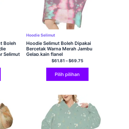
Hoodie Selimut
t Boleh
Hoodie Selimut Boleh Dipakai
die
Bercetak Warna Merah Jambu
r Selimut
Gelap,kain flanel
engan
$
61.81
–
$
69.75
Pilih pilihan