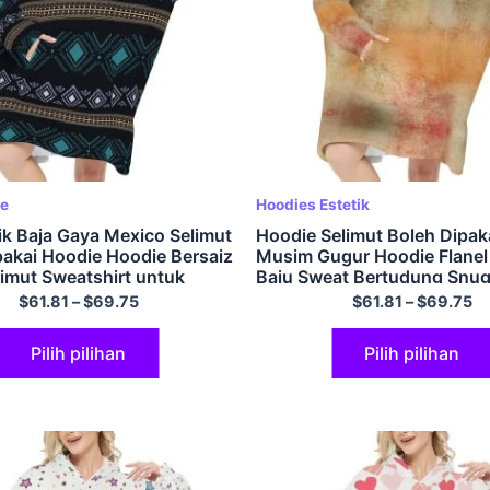
ie
Hoodies Estetik
ik Baja Gaya Mexico Selimut
Hoodie Selimut Boleh Dipak
pakai Hoodie Hoodie Bersaiz
Musim Gugur Hoodie Flanel
limut Sweatshirt untuk
Baju Sweat Bertudung Snug
ewasa Hadiah Lelaki
$
61.81
–
$
69.75
$
61.81
–
$
69.75
Pilih pilihan
Pilih pilihan