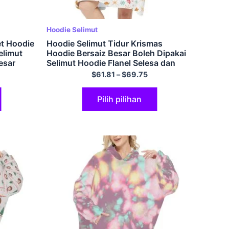
Hoodie Selimut
et Hoodie
Hoodie Selimut Tidur Krismas
elimut
Hoodie Bersaiz Besar Boleh Dipakai
esar
Selimut Hoodie Flanel Selesa dan
Lengan
Fuzzy dengan Poket Gergasi
$
61.81
–
$
69.75
a
Pilih pilihan