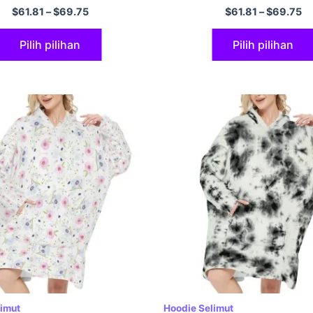
Hoodie Flanel
$
61.81
–
$
69.75
$
61.81
–
$
69.75
Pilih pilihan
Pilih pilihan
limut
Hoodie Selimut