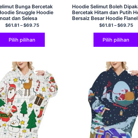
elimut Bunga Bercetak
Hoodie Selimut Boleh Dipak
Hoodie Snuggle Hoodie
Bercetak Hitam dan Putih H
angat dan Selesa
Bersaiz Besar Hoodie Flanel
$
61.81
–
$
69.75
$
61.81
–
$
69.75
Pilih pilihan
Pilih pilihan