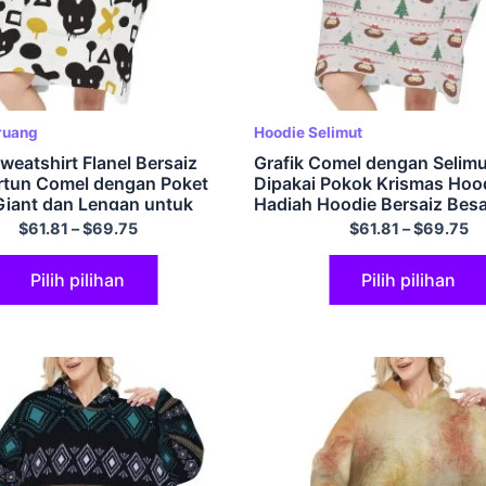
ruang
Hoodie Selimut
weatshirt Flanel Bersaiz
Grafik Comel dengan Selimu
rtun Comel dengan Poket
Dipakai Pokok Krismas Hoo
iant dan Lengan untuk
Hadiah Hoodie Bersaiz Besa
Hoodie Selesa dan Fuzzy d
$
61.81
–
$
69.75
$
61.81
–
$
69.75
Poket Gergasi
Pilih pilihan
Pilih pilihan