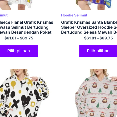
limut
Hoodie Selimut
leece Flanel Grafik Krismas
Grafik Krismas Santa Blank
wasa Selimut Bertudung
Sleeper Oversized Hoodie S
ewah Besar dengan Poket
Bertudung Selesa Mewah B
an Lengan Satu Saiz Muat
dengan Poket Tudung dan 
$
61.81
–
$
69.75
$
61.81
–
$
69.75
emua
Satu Saiz Muat untuk Semu
Pilih pilihan
Pilih pilihan