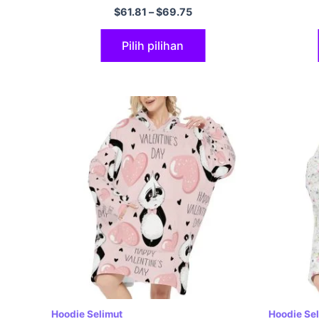
Lengan Satu Saiz Muat Semua
$
61.81
–
$
69.75
Pilih pilihan
Hoodie Selimut
Hoodie Se